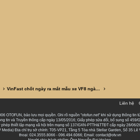
VinFast chốt ngày ra mắt mẫu xe VF8 ngày 20/05/2026
Liên hệ
06 OTOFUN, bảo lưu mọi quyền. Ghi rõ nguồn "otofun.net" khi sử dụng thông tin từ
ng tin và Truyền thông cấp ngày 13/05/2016; Giấy phép sửa đổi, bổ sung số 459/G
Giấy phép thiết lập mạng xã hội trên mạng số 137/GXN-PTTH&TTĐT cấp ngày 28/06/2
Media) Địa chỉ trụ sở chính: T05-VP21, Tầng 5 Tòa nhà Stellar Garden, Số 35 L
thoại: 024.3555.8066 - 096.494.6066; Email: contact@otv.vn