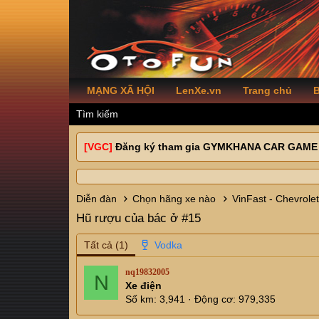
MẠNG XÃ HỘI
LenXe.vn
Trang chủ
B
Tìm kiếm
[VGC]
Đăng ký tham gia GYMKHANA CAR GAME
Diễn đàn
Chọn hãng xe nào
VinFast - Chevrolet
Hũ rượu của bác ở #15
Tất cả
(1)
nq19832005
N
Xe điện
Số km
3,941
Động cơ
979,335