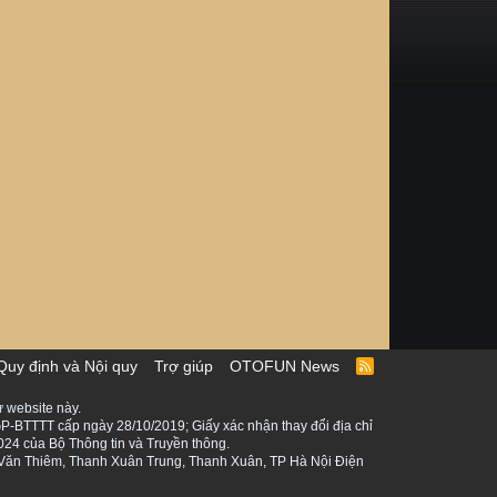
Quy định và Nội quy
Trợ giúp
OTOFUN News
R
S
S
 website này.
P-BTTTT cấp ngày 28/10/2019; Giấy xác nhận thay đổi địa chỉ
024 của Bộ Thông tin và Truyền thông.
ê Văn Thiêm, Thanh Xuân Trung, Thanh Xuân, TP Hà Nội Điện