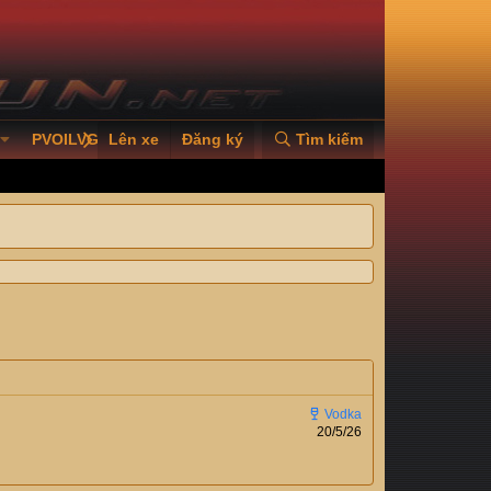
PVOILVGC2026
Lên xe
Đăng ký
Tìm kiếm
20/5/26