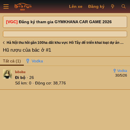
Lên xe
Đăng ký
[VGC]
Đăng ký tham gia GYMKHANA CAR GAME 2026
Hà Nội thu hồi gần 100ha đất khu vực Hồ Tây để triển khai loạt dự án hạ tầng lớn
Hũ rượu của bác ở #1
Tất cả
(1)
lobohu
30/5/26
Đi bộ
·
26
Số km
0
Động cơ
38,776