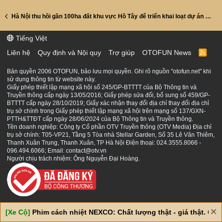
Hà Nội thu hồi gần 100ha đất khu vực Hồ Tây để triển khai loạt dự án hạ tầng lớn
Tiếng Việt
Liên hệ
Quy định và Nội quy
Trợ giúp
OTOFUN News
R
S
S
Bản quyền 2006 OTOFUN, bảo lưu mọi quyền. Ghi rõ nguồn "otofun.net" khi
sử dụng thông tin từ website này.
Giấy phép thiết lập mạng xã hội số 245/GP-BTTTT của Bộ Thông tin và
Truyền thông cấp ngày 13/05/2016; Giấy phép sửa đổi, bổ sung số 459/GP-
BTTTT cấp ngày 28/10/2019; Giấy xác nhận thay đổi địa chỉ thay đổi địa chỉ
trụ sở chính trong Giấy phép thiết lập mạng xã hội trên mạng số 137/GXN-
PTTH&TTĐT cấp ngày 28/06/2024 của Bộ Thông tin và Truyền thông.
Tên doanh nghiệp: Công ty Cổ phần OTV Truyền thông (OTV Media) Địa chỉ
trụ sở chính: T05-VP21, Tầng 5 Tòa nhà Stellar Garden, Số 35 Lê Văn Thiêm,
Thanh Xuân Trung, Thanh Xuân, TP Hà Nội Điện thoại: 024.3555.8066 -
096.494.6066; Email: contact@otv.vn
Người chịu trách nhiệm: Ông Nguyễn Đại Hoàng.
[Xe Cộ]
Phim cách nhiệt NEXCO: Chất lượng thật - giá thật. Giá 