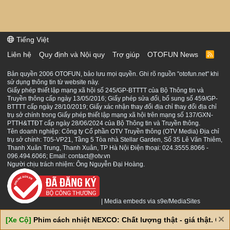
Tiếng Việt
Liên hệ
Quy định và Nội quy
Trợ giúp
OTOFUN News
R
S
S
Bản quyền 2006 OTOFUN, bảo lưu mọi quyền. Ghi rõ nguồn "otofun.net" khi
sử dụng thông tin từ website này.
Giấy phép thiết lập mạng xã hội số 245/GP-BTTTT của Bộ Thông tin và
Truyền thông cấp ngày 13/05/2016; Giấy phép sửa đổi, bổ sung số 459/GP-
BTTTT cấp ngày 28/10/2019; Giấy xác nhận thay đổi địa chỉ thay đổi địa chỉ
trụ sở chính trong Giấy phép thiết lập mạng xã hội trên mạng số 137/GXN-
PTTH&TTĐT cấp ngày 28/06/2024 của Bộ Thông tin và Truyền thông.
Tên doanh nghiệp: Công ty Cổ phần OTV Truyền thông (OTV Media) Địa chỉ
trụ sở chính: T05-VP21, Tầng 5 Tòa nhà Stellar Garden, Số 35 Lê Văn Thiêm,
Thanh Xuân Trung, Thanh Xuân, TP Hà Nội Điện thoại: 024.3555.8066 -
096.494.6066; Email: contact@otv.vn
Người chịu trách nhiệm: Ông Nguyễn Đại Hoàng.
|
Media embeds via s9e/MediaSites
[Xe Cộ]
Phim cách nhiệt NEXCO: Chất lượng thật - giá thật. Giá 