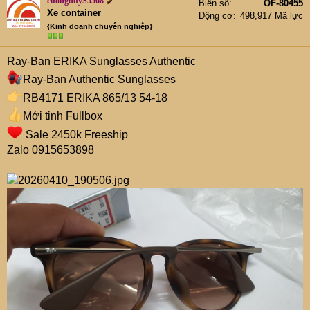
cuongduyS5568
Biển số
OF-80455
Xe container
Động cơ
498,917 Mã lực
{Kinh doanh chuyên nghiệp}
Ray-Ban ERIKA Sunglasses Authentic
Ray-Ban Authentic Sunglasses
RB4171 ERIKA 865/13 54-18
Mới tinh Fullbox
Sale 2450k Freeship
Zalo 0915653898