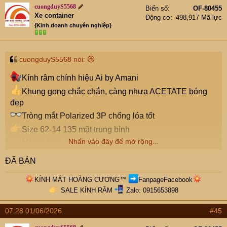
cuongduyS5568
Biển số
OF-80455
Xe container
Động cơ
498,917 Mã lực
{Kinh doanh chuyên nghiệp}
cuongduyS5568 nói:
Kính râm chính hiệu Ai by Amani
Khung gọng chắc chắn, càng nhựa ACETATE bóng
đẹp
Tròng mắt Polarized 3P chống lóa tốt
Size 62-14 135 mặt trung bình
Nhấn vào đây để mở rộng...
Mới tinh chưa sử dụng
Giá đẹp: 800k Freeship toàn quốc
ĐÃ BÁN
Zalo: 0915653898
KÍNH MẮT HOÀNG CƯƠNG
™
FanpageFacebook
SALE KÍNH RÂM
Zalo: 0915653898​
07:28 01/06/2026
#45