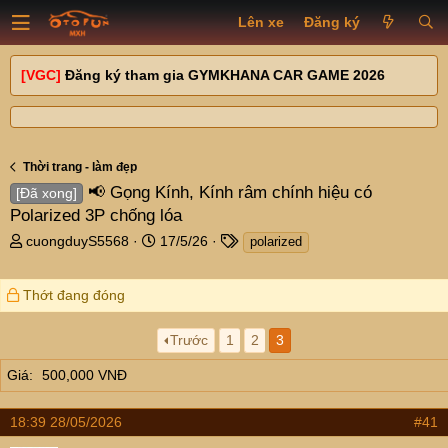
Lên xe
Đăng ký
[VGC]
Đăng ký tham gia GYMKHANA CAR GAME 2026
Thời trang - làm đẹp
📢 Gọng Kính, Kính râm chính hiệu có
[Đã xong]
Polarized 3P chống lóa
T
N
T
cuongduyS5568
17/5/26
polarized
h
g
a
r
à
g
Thớt đang đóng
e
y
s
a
g
d
ử
Trước
1
2
3
s
i
t
Giá
500,000 VNĐ
a
r
18:39 28/05/2026
#41
t