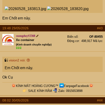
Em Chốt em này.
19:48 29/05/2026
#43
cuongduyS5568
Biển số
OF-80455
Xe container
Động cơ
498,917 Mã lực
{Kinh doanh chuyên nghiệp}
vision2 nói:
Em Chốt em này.
Ok Cụ
KÍNH MẮT HOÀNG CƯƠNG
™
FanpageFacebook
SALE KÍNH RÂM
Zalo: 0915653898​
08:02 30/05/2026
#44