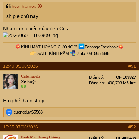
hoanhai nói:
ship e chú này
Nhắn còn chiếc màu đen Cụ ạ.
KÍNH MẮT HOÀNG CƯƠNG
™
FanpageFacebook
SALE KÍNH RÂM
Zalo: 0915653898​
12:49 05/06/2026
#51
Cafemuoi8x
Biển số
OF-109827
Xe buýt
Động cơ
400,703 Mã lực
Em ghé thăm shop
R
cuongduyS5568
e
a
17:55 07/06/2026
#52
c
t
Kính Mắt Hoàng Cương
Biển số
OF-400485