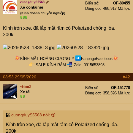
e
cuongduyS5568
Biển số
OF-80455
r
Xe container
Động cơ
498,917 Mã lực
{Kinh doanh chuyên nghiệp}
Kính tròn xoe, đã lắp mắt râm có Polarized chống lóa.
200k
KÍNH MẮT HOÀNG CƯƠNG
™
FanpageFacebook
SALE KÍNH RÂM
Zalo: 0915653898​
08:53 29/05/2026
#42
vision2
Biển số
OF-151770
Xe tải
Động cơ
358,596 Mã lực
cuongduyS5568 nói:
Kính tròn xoe, đã lắp mắt râm có Polarized chống lóa.
200k