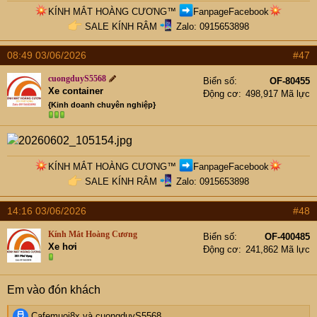
KÍNH MẮT HOÀNG CƯƠNG
™
FanpageFacebook
SALE KÍNH RÂM
Zalo: 0915653898​
08:49 03/06/2026
#47
cuongduyS5568
Biển số
OF-80455
Xe container
Động cơ
498,917 Mã lực
{Kinh doanh chuyên nghiệp}
KÍNH MẮT HOÀNG CƯƠNG
™
FanpageFacebook
SALE KÍNH RÂM
Zalo: 0915653898​
14:16 03/06/2026
#48
Kính Mắt Hoàng Cương
Biển số
OF-400485
Xe hơi
Động cơ
241,862 Mã lực
Em vào đón khách
R
Cafemuoi8x
và
cuongduyS5568