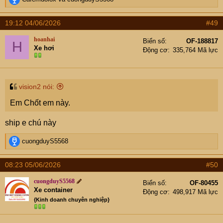
e
a
19:12 04/06/2026
#49
c
t
hoanhai
Biển số
OF-188817
H
i
Xe hơi
Động cơ
335,764 Mã lực
o
n
s
:
vision2 nói:
Em Chốt em này.
ship e chú này
R
cuongduyS5568
e
a
08:23 05/06/2026
#50
c
t
cuongduyS5568
Biển số
OF-80455
i
Xe container
Động cơ
498,917 Mã lực
o
{Kinh doanh chuyên nghiệp}
n
s
: