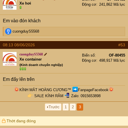
i
Xe hơi
Động cơ
241,862 Mã lực
o
n
s
Em vào đón khách
:
R
cuongduyS5568
e
a
08:13 08/06/2026
#53
c
t
cuongduyS5568
Biển số
OF-80455
i
Xe container
Động cơ
498,917 Mã lực
o
{Kinh doanh chuyên nghiệp}
n
s
:
Em đẩy lên trên
KÍNH MẮT HOÀNG CƯƠNG
™
FanpageFacebook
SALE KÍNH RÂM
Zalo: 0915653898​
Trước
1
2
3
Thớt đang đóng