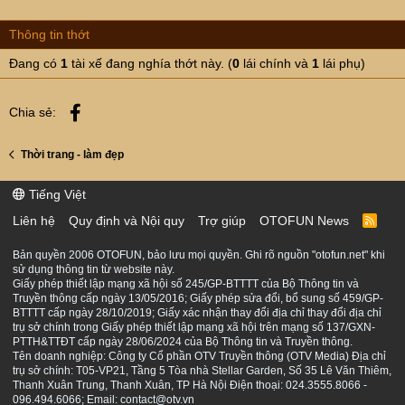
Thông tin thớt
Đang có
1
tài xế đang nghía thớt này. (
0
lái chính và
1
lái phụ)
Facebook
Chia sẻ:
Thời trang - làm đẹp
Tiếng Việt
Liên hệ
Quy định và Nội quy
Trợ giúp
OTOFUN News
R
S
S
Bản quyền 2006 OTOFUN, bảo lưu mọi quyền. Ghi rõ nguồn "otofun.net" khi
sử dụng thông tin từ website này.
Giấy phép thiết lập mạng xã hội số 245/GP-BTTTT của Bộ Thông tin và
Truyền thông cấp ngày 13/05/2016; Giấy phép sửa đổi, bổ sung số 459/GP-
BTTTT cấp ngày 28/10/2019; Giấy xác nhận thay đổi địa chỉ thay đổi địa chỉ
trụ sở chính trong Giấy phép thiết lập mạng xã hội trên mạng số 137/GXN-
PTTH&TTĐT cấp ngày 28/06/2024 của Bộ Thông tin và Truyền thông.
Tên doanh nghiệp: Công ty Cổ phần OTV Truyền thông (OTV Media) Địa chỉ
trụ sở chính: T05-VP21, Tầng 5 Tòa nhà Stellar Garden, Số 35 Lê Văn Thiêm,
Thanh Xuân Trung, Thanh Xuân, TP Hà Nội Điện thoại: 024.3555.8066 -
096.494.6066; Email: contact@otv.vn