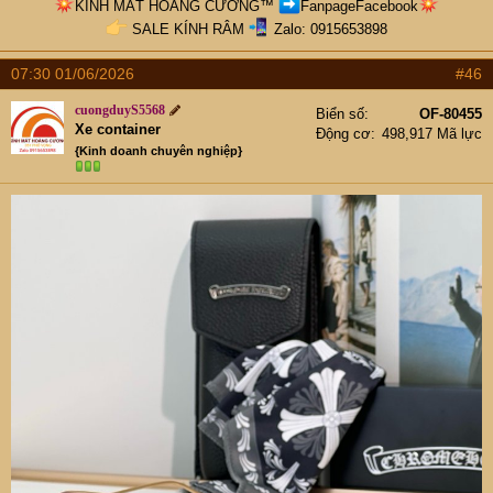
KÍNH MẮT HOÀNG CƯƠNG
™
FanpageFacebook
SALE KÍNH RÂM
Zalo: 0915653898​
07:30 01/06/2026
#46
cuongduyS5568
Biển số
OF-80455
Xe container
Động cơ
498,917 Mã lực
{Kinh doanh chuyên nghiệp}