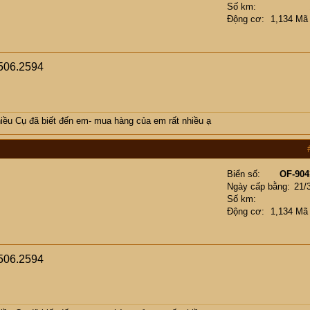
Số km
Động cơ
1,134 Mã
506.2594
ều Cụ đã biết đến em- mua hàng của em rất nhiều ạ
Biển số
OF-904
Ngày cấp bằng
21/
Số km
Động cơ
1,134 Mã
506.2594