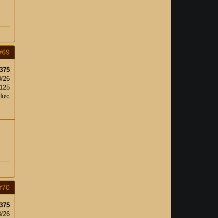
#69
375
3/26
125
 lực
#70
375
3/26