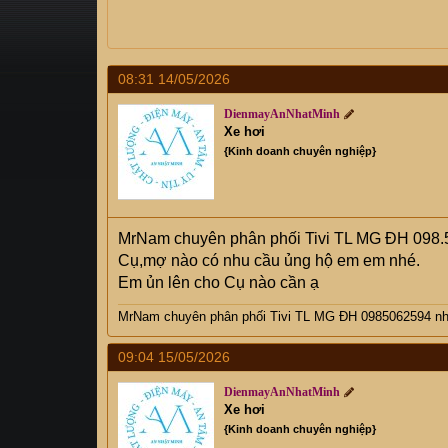
a
g
d
ử
s
i
t
a
08:31 14/05/2026
r
DienmayAnNhatMinh
t
Xe hơi
e
{Kinh doanh chuyên nghiệp}
r
MrNam chuyên phân phối Tivi TL MG ĐH 098.
Cụ,mợ nào có nhu cầu ủng hộ em em nhé.
Em ủn lên cho Cụ nào cần ạ
MrNam chuyên phân phối Tivi TL MG ĐH 0985062594 nhi
09:04 15/05/2026
DienmayAnNhatMinh
Xe hơi
{Kinh doanh chuyên nghiệp}