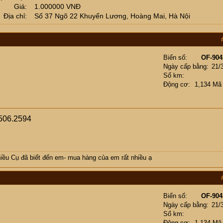
Giá
1.000000 VNĐ
Địa chỉ
Số 37 Ngõ 22 Khuyến Lương, Hoàng Mai, Hà Nội
Biển số
OF-904
Ngày cấp bằng
21/
Số km
Động cơ
1,134 Mã
506.2594
ều Cụ đã biết đến em- mua hàng của em rất nhiều ạ
Biển số
OF-904
Ngày cấp bằng
21/
Số km
Động cơ
1,134 Mã