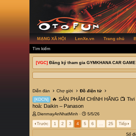
MẠNG XÃ HỘI
LenXe.vn
Trang chủ
B
Tìm kiếm
[VGC]
Đăng ký tham gia GYMKHANA CAR GAME
Diễn đàn
Chợ giời
Đồ điện tử
🔥 SẢN PHẨM CHÍNH HÃNG 📺 Tivi các
[KDCN]
hoà: Daikin – Panason
T
N
DienmayAnNhatMinh
5/5/26
h
g
Trước
1
2
3
4
5
6
…
25
Tiếp
r
à
e
y
Số đi