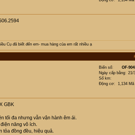
506.2594
ều Cụ đã biết đến em- mua hàng của em rất nhiều ạ
Biển số
OF-904
Ngày cấp bằng
21/
Số km
Động cơ
1,134 Mã
V7X GBK
ện tối đa nhưng vẫn vận hành êm ái.
điện năng vô ích.
n tỏa đồng đều, hiệu quả.