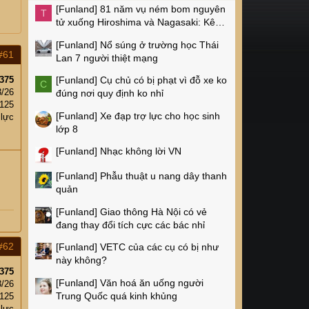
[Funland]
81 năm vụ ném bom nguyên
T
tử xuống Hiroshima và Nagasaki: Kêu
gọi xóa bỏ vũ khí hạt nhân
[Funland]
Nổ súng ở trường học Thái
#61
Lan 7 người thiệt mạng
375
[Funland]
Cụ chủ có bị phạt vì đỗ xe ko
C
3/26
đúng nơi quy định ko nhỉ
125
[Funland]
Xe đạp trợ lực cho học sinh
 lực
lớp 8
[Funland]
Nhạc không lời VN
[Funland]
Phẫu thuật u nang dây thanh
quản
[Funland]
Giao thông Hà Nội có vẻ
đang thay đổi tích cực các bác nhỉ
#62
[Funland]
VETC của các cụ có bị như
này không?
375
[Funland]
Văn hoá ăn uống người
3/26
Trung Quốc quá kinh khủng
125
 lực