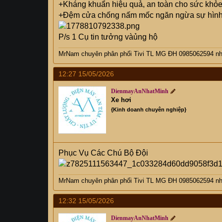
+Kháng khuẩn hiệu quả, an toàn cho sức khỏe
+Đệm cửa chống nấm mốc ngăn ngừa sự hình t
P/s 1 Cụ tin tưởng vàủng hộ
MrNam chuyên phân phối Tivi TL MG ĐH 0985062594 nhi
12:27 15/05/2026
DienmayAnNhatMinh
Xe hơi
{Kinh doanh chuyên nghiệp}
Phục Vụ Các Chú Bộ Đội
MrNam chuyên phân phối Tivi TL MG ĐH 0985062594 nhi
12:32 15/05/2026
DienmayAnNhatMinh