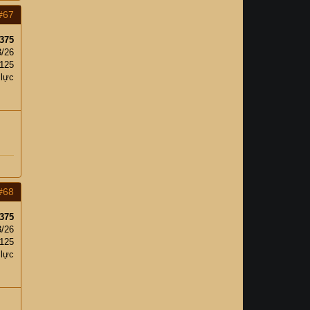
#67
375
3/26
125
 lực
#68
375
3/26
125
 lực