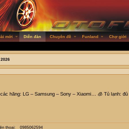
ài mới
Diễn đàn
Chuyên đề
Funland
Chợ giời
 2026
 hãng: LG – Samsung – Sony – Xiaomi… 🧊 Tủ lạnh: đủ dun
ện thoại
0985062594