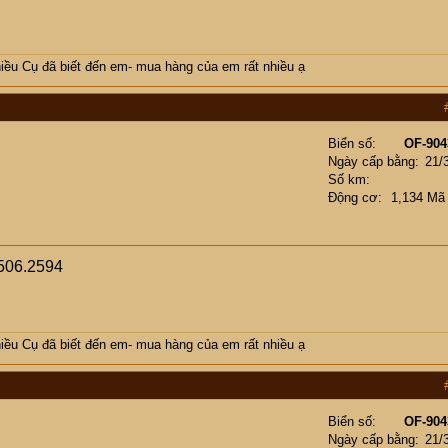
ều Cụ đã biết đến em- mua hàng của em rất nhiều ạ
Biển số
OF-904
Ngày cấp bằng
21/
Số km
Động cơ
1,134 Mã
506.2594
ều Cụ đã biết đến em- mua hàng của em rất nhiều ạ
Biển số
OF-904
Ngày cấp bằng
21/