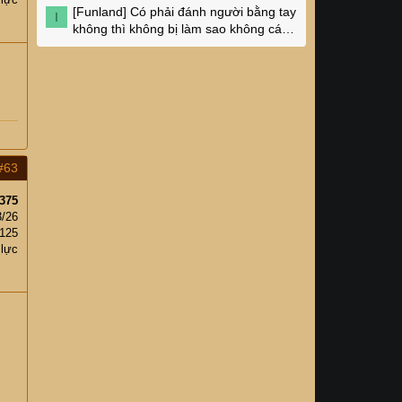
[Funland]
Có phải đánh người bằng tay
I
không thì không bị làm sao không các
cụ?
#63
375
3/26
125
 lực