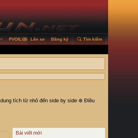
PVOILVGC2026
Lên xe
Đăng ký
Tìm kiếm
g tích từ nhỏ đến side by side ❄️ Điều
Bài viết mới