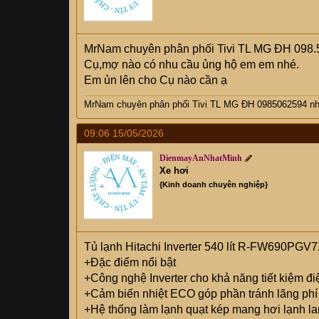
MrNam chuyên phân phối Tivi TL MG ĐH 098.
Cụ,mợ nào có nhu cầu ủng hộ em em nhé.
Em ủn lên cho Cụ nào cần ạ
MrNam chuyên phân phối Tivi TL MG ĐH 0985062594 nhi
09:06 15/05/2026
DienmayAnNhatMinh
Xe hơi
{Kinh doanh chuyên nghiệp}
Tủ lạnh Hitachi Inverter 540 lít R-FW690PG
+Đặc điểm nổi bật
+Công nghệ Inverter cho khả năng tiết kiệm đi
+Cảm biến nhiệt ECO góp phần tránh lãng phí 
+Hệ thống làm lạnh quạt kép mang hơi lạnh la