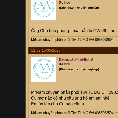
Xe hơi
{Kinh doanh chuyên nghiệp}
Ông Chủ hào phóng- mua hẳn tủ CW530 cho 
MrNam chuyên phân phối Tivi TL MG ĐH 0985062594 nhi
12:32 15/05/2026
DienmayAnNhatMinh
Xe hơi
{Kinh doanh chuyên nghiệp}
MrNam chuyên phân phối Tivi TL MG ĐH 098.
Cụ,mợ nào có nhu cầu ủng hộ em em nhé.
Em ủn lên cho Cụ nào cần ạ
MrNam chuyên phân phối Tivi TL MG ĐH 0985062594 nhi