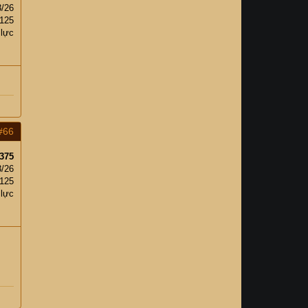
3/26
125
 lực
#66
375
3/26
125
 lực