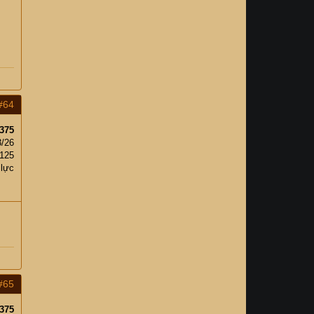
#64
375
3/26
125
 lực
#65
375