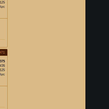
125
 lực
#71
375
3/26
125
 lực