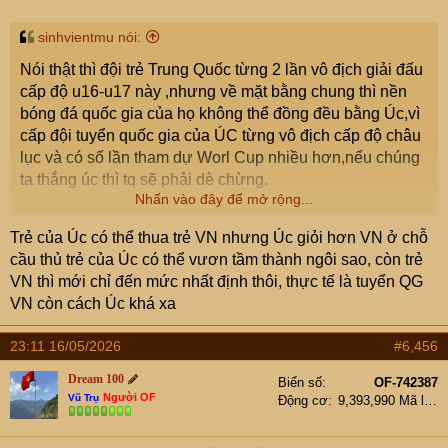
sinhvientmu nói:
Nói thật thì đội trẻ Trung Quốc từng 2 lần vô địch giải đấu
cấp độ u16-u17 này ,nhưng về mặt bằng chung thì nền
bóng đá quốc gia của họ không thể đồng đều bằng Úc,vì
cấp đội tuyển quốc gia của ÚC từng vô địch cấp độ châu
lục và có số lần tham dự Worl Cup nhiều hơn,nếu chúng
ta thắng úc thì tq sẽ phải dè chừng.
Nhấn vào đây để mở rộng...
Chính cái năm 2015, Úc lên ngôi vô địch AFC là họ vã 2-
Trẻ của Úc có thể thua trẻ VN nhưng Úc giỏi hơn VN ở chỗ
0 cho Trung Quốc đi về ở vòng tứ kết.
cầu thủ trẻ của Úc có thể vươn tầm thành ngôi sao, còn trẻ
VN thì mới chỉ đến mức nhất định thôi, thực tế là tuyển QG
VN còn cách Úc khá xa
23:11 16/05/2026
#6,456
Dream 100
Biển số
OF-742387
Người OF
Vũ Trụ
Động cơ
9,393,990 Mã lực