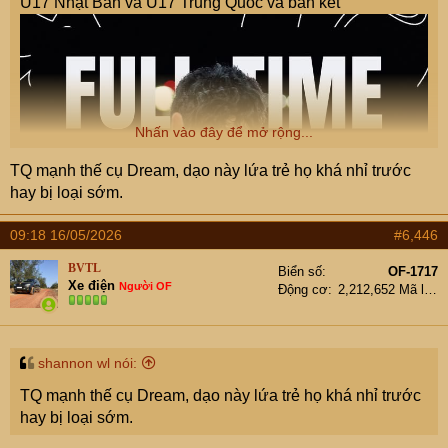
U17 Nhật Bản và U17 Trung Quốc và bán kết
Nhấn vào đây để mở rộng...
TQ mạnh thế cụ Dream, dạo này lứa trẻ họ khá nhỉ trước
hay bị loại sớm.
09:18 16/05/2026
#6,446
BVTL
Biển số
OF-1717
Xe điện
Người OF
Động cơ
2,212,652 Mã lực
shannon wl nói:
TQ mạnh thế cụ Dream, dạo này lứa trẻ họ khá nhỉ trước
hay bị loại sớm.