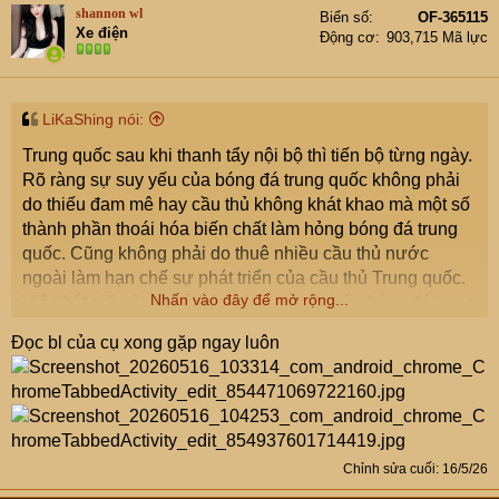
t
shannon wl
Biển số
OF-365115
i
Xe điện
Động cơ
903,715 Mã lực
o
n
s
:
LiKaShing nói:
Trung quốc sau khi thanh tẩy nội bộ thì tiến bộ từng ngày.
Rõ ràng sự suy yếu của bóng đá trung quốc không phải
do thiếu đam mê hay cầu thủ không khát khao mà một số
thành phần thoái hóa biến chất làm hỏng bóng đá trung
quốc. Cũng không phải do thuê nhiều cầu thủ nước
ngoài làm hạn chế sự phát triển của cầu thủ Trung quốc.
Nhấn vào đây để mở rộng...
Việc bắt giữ và xét xử hàng loạt quan chức bóng đá trung
quốc và huấn luyện viên tuyeern trung quốc do nhận tiền
Đọc bl của cụ xong gặp ngay luôn
để ưu ái một số cầu thủ đã làm tái sinh nền bóng đá
nước này.
Hiện nay với cách làm bài bản thì một vài năm tới trung
quốc sẽ có thể lọt top 5 châu Á như đã từng. VÀ đi wc
nằm trong tầm tay
Chỉnh sửa cuối:
16/5/26
sở dĩ bóng đá trung quốc yếu là do hlv nhận tiền để chọn
các cầu thủ bất tài, và ko chọn cầu thủ tài năng. Bóng đá