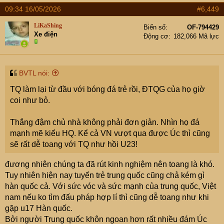
09:34 16/05/2026
#6,449
LiKaShing
Biển số
OF-794429
Xe điện
Động cơ
182,066 Mã lực
BVTL nói:
TQ làm lại từ đầu với bóng đá trẻ rồi, ĐTQG của họ giờ
coi như bỏ.
Thắng đậm chủ nhà không phải đơn giản. Nhìn họ đá
mạnh mẽ kiểu HQ. Kể cả VN vượt qua được Úc thì cũng
sẽ rất dễ toang với TQ như hồi U23!
đương nhiên chúng ta đã rút kinh nghiệm nên toang là khó.
Tuy nhiên hiện nay tuyển trẻ trung quốc cũng chả kém gì
hàn quốc cả. Với sức vóc và sức mạnh của trung quốc, Việt
nam nếu ko tìm đấu pháp hợp lí thì cũng dễ toang như khi
gặp u17 Hàn quốc.
Bởi người Trung quốc khôn ngoan hơn rất nhiều đám Úc