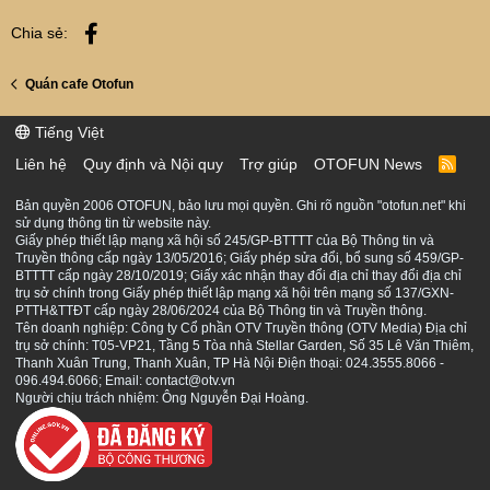
Facebook
Chia sẻ:
Quán cafe Otofun
Tiếng Việt
Liên hệ
Quy định và Nội quy
Trợ giúp
OTOFUN News
R
S
S
Bản quyền 2006 OTOFUN, bảo lưu mọi quyền. Ghi rõ nguồn "otofun.net" khi
sử dụng thông tin từ website này.
Giấy phép thiết lập mạng xã hội số 245/GP-BTTTT của Bộ Thông tin và
Truyền thông cấp ngày 13/05/2016; Giấy phép sửa đổi, bổ sung số 459/GP-
BTTTT cấp ngày 28/10/2019; Giấy xác nhận thay đổi địa chỉ thay đổi địa chỉ
trụ sở chính trong Giấy phép thiết lập mạng xã hội trên mạng số 137/GXN-
PTTH&TTĐT cấp ngày 28/06/2024 của Bộ Thông tin và Truyền thông.
Tên doanh nghiệp: Công ty Cổ phần OTV Truyền thông (OTV Media) Địa chỉ
trụ sở chính: T05-VP21, Tầng 5 Tòa nhà Stellar Garden, Số 35 Lê Văn Thiêm,
Thanh Xuân Trung, Thanh Xuân, TP Hà Nội Điện thoại: 024.3555.8066 -
096.494.6066; Email: contact@otv.vn
Người chịu trách nhiệm: Ông Nguyễn Đại Hoàng.