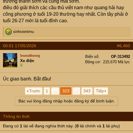
trưởng thành sớm và cũng mất sớm.
điều đó giải thích các cầu thủ việt nam như quang hải hay
công phượng ở tuổi 19-20 thường hay nhất. Còn tây phải ở
tuổi 26-27 mới là tuổi đỉnh cao.
R
sinhvientmu
e
a
00:01 17/05/2026
#6,460
c
t
hoaoaihuong
Biển số
OF-313492
i
Xe điện
Động cơ
215,670 Mã lực
o
n
s
Úc giao banh. Bắt đầu!
:
Trước
1
…
323
…
343
Tiếp
Bác vui lòng đăng nhập hoặc đăng ký để bình luận.
Thông tin thớt
Đang có
1
tài xế đang nghía thớt này. (
0
lái chính và
1
lái phụ)