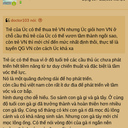
doctor103 nói:
Trẻ của Úc có thể thua trẻ VN nhưng Úc giỏi hơn VN ở
chỗ cầu thủ trẻ của Úc có thể vươn tầm thành ngôi sao,
còn trẻ VN thì mới chỉ đến mức nhất định thôi, thực tế là
tuyển QG VN còn cách Úc khá xa
Trẻ úc có thể thua vì ở độ tuổi trẻ các cầu thủ úc chưa phát
triển hết tiềm năng từ tư duy chiến thuật và đặc biệt là tầm
vóc thể lực.
Nó là một quãng đường dài để họ phát triển.
còn cầu thủ việt nam còn rất ít dư địa để phát triển về tầm
vóc và cơ bắp.
hình dung cho dễ hiểu. So sánh con gà gi và gà tây. Ở cùng
độ tuổi con gà gi đã trưởng thành và hoàn thiện hơn nhiều
con gà tây. Cùng số tháng có khi con gà ri đã mọc đủ lông
cánh và có khả năng sinh sản. Nhưng con gà táy mới chỉ
mọc lông ống. Có thể nói vòng đời của gà ri ngắn nên