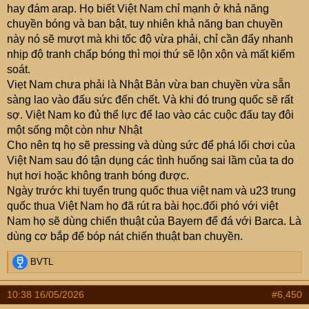
hay đám arap. Họ biết Việt Nam chỉ mạnh ở khả năng
chuyền bóng và ban bật, tuy nhiên khả năng ban chuyền
này nó sẽ mượt mà khi tốc độ vừa phải, chỉ cần đẩy nhanh
nhịp độ tranh chấp bóng thì mọi thứ sẽ lộn xộn và mất kiểm
soát.
Viẹt Nam chưa phải là Nhật Bản vừa ban chuyền vừa sẵn
sàng lao vào đấu sức đến chết. Và khi đó trung quốc sẽ rất
sợ. Việt Nam ko đủ thể lực để lao vào các cuộc đấu tay đôi
một sống một còn như Nhật
Cho nên tq họ sẽ pressing và dùng sức để phá lối chơi của
Việt Nam sau đó tận dụng các tình huống sai lầm của ta do
hụt hơi hoặc không tranh bóng được.
Ngày trước khi tuyển trung quốc thua việt nam và u23 trung
quốc thua Việt Nam họ đã rút ra bài học.đối phó với việt
Nam họ sẽ dùng chiến thuật của Bayern để đá với Barca. Là
dùng cơ bắp để bóp nát chiến thuật ban chuyền.
R
BVTL
e
a
10:38 16/05/2026
#6,450
c