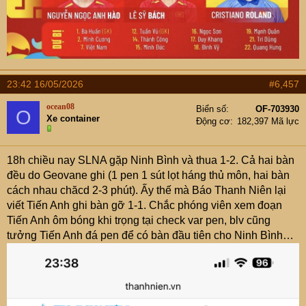
23:42 16/05/2026
#6,457
ocean08
Biển số
OF-703930
O
Xe container
Động cơ
182,397 Mã lực
18h chiều nay SLNA gặp Ninh Bình và thua 1-2. Cả hai bàn
đều do Geovane ghi (1 pen 1 sút lọt háng thủ môn, hai bàn
cách nhau chăcd 2-3 phút). Ấy thế mà Báo Thanh Niên lại
viết Tiến Anh ghi bàn gỡ 1-1. Chắc phóng viên xem đoạn
Tiến Anh ôm bóng khi trọng tại check var pen, blv cũng
tưởng Tiến Anh đá pen để có bàn đầu tiên cho Ninh Bình…