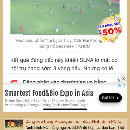
Bảng xếp hạng V-League mới nhất: Ninh Bình FC không bỏ cuộc, HAGL bất ngờ thoát ghế nóng
Ninh Bình FC thắng ngược SLNA để tiếp tục đeo bám Thể