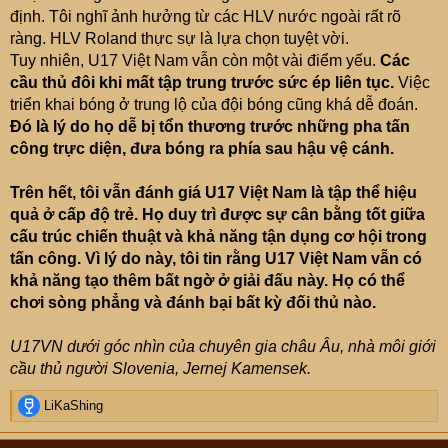
Ngày trước khi tuyển trung quốc thua việt nam và u23
định. Tôi nghĩ ảnh hưởng từ các HLV nước ngoài rất rõ
trung quốc thua Việt Nam họ đã rút ra bài học.đối phó với
ràng. HLV Roland thực sự là lựa chọn tuyệt vời.
việt Nam họ sẽ dùng chiến thuật của Bayern để đá với
Tuy nhiên, U17 Việt Nam vẫn còn một vài điểm yếu.
Các
Barca. Là dùng cơ bắp để bóp nát chiến thuật ban
cầu thủ đôi khi mất tập trung trước sức ép liên tục.
Việc
chuyền.
triển khai bóng ở trung lộ của đội bóng cũng khá dễ đoán.
Đó là lý do họ dễ bị tổn thương trước những pha tấn
công trực diện, đưa bóng ra phía sau hậu vệ cánh.
Trên hết, tôi vẫn đánh giá U17 Việt Nam là tập thể hiệu
quả ở cấp độ trẻ. Họ duy trì được sự cân bằng tốt giữa
cấu trúc chiến thuật và khả năng tận dụng cơ hội trong
tấn công. Vì lý do này, tôi tin rằng U17 Việt Nam vẫn có
khả năng tạo thêm bất ngờ ở giải đấu này. Họ có thể
chơi sòng phẳng và đánh bại bất kỳ đối thủ nào.
U17VN dưới góc nhìn của chuyên gia châu Âu, nhà môi giới
cầu thủ người Slovenia, Jernej Kamensek.
R
LiKaShing
e
a