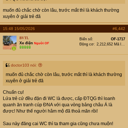
muốn đủ chắc chờ còn lâu, trước mắt thì là khách thường
xuyên ở giải trẻ đã
15:48 15/05/2026
#6,442
BVTL
Biển số
OF-1717
Xe điện
Người OF
Động cơ
2,212,652 Mã lực
doctor103 nói:
muốn đủ chắc chờ còn lâu, trước mắt thì là khách thường
xuyên ở giải trẻ đã
Chuẩn cụ!
Lứa trẻ cứ đều đặn đi WC là được, cấp ĐTQG thì loanh
quanh ăn tranh cúp ĐNA với qua vòng bảng châu Á là
được! Như thế người hâm mộ đã thoả mãn rồi!
Sau này đăng cai WC thì ta tham gia cũng chưa muộn!