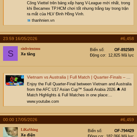
Công Viettel trên bảng xếp hạng V-League mới nhất, trong
khi Becamex TP.HCM chơi tốt nhưng trắng tay trong trận
ra mắt của HLV Đinh Hồng Vinh.
thanhnien.vn
23:59 16/05/2026
#6,458
sinhvientmu
Biển số
OF-892589
S
Xe tăng
Động cơ
12,825 Mã lực
Vietnam vs Australia | Full Match | Quarter-Finals – AFC U17 Asian Cup™
Enjoy the Full Quarter-Final between Vietnam and Australia
from the AFC U17 Asian Cup™ Saudi Arabia 2026.🔔 All
Match Highlights & Full Matches in one place:...
www.youtube.com
00:00 17/05/2026
#6,459
LiKaShing
Biển số
OF-794429
Xe điện
Động cơ
182,066 Mã lực