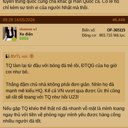
tuỷen trung quốc cũng chả khác gì Hàn Quốc cả. Có lẽ họ
chỉ kém sự tinh vi của người Nhật mà thôi.
09:28 16/05/2026
#6,448
shannon wl
Biển số
OF-365115
Xe điện
Động cơ
903,715 Mã lực
BVTL nói:
TQ làm lại từ đầu với bóng đá trẻ rồi, ĐTQG của họ giờ
coi như bỏ.
Thắng đậm chủ nhà không phải đơn giản. Nhìn họ đá
mạnh mẽ kiểu HQ. Kể cả VN vượt qua được Úc thì cũng
sẽ rất dễ toang với TQ như hồi U23!
Nếu gặp TQ khéo thế thật nó đá nhanh vỗ mặt là mình toang
ngay thủ với tiền vệ phòng ngự mình yếu được hàng công
nhiều người đá tốt.