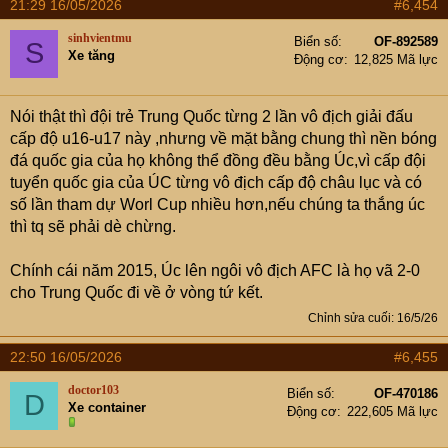
21:29 16/05/2026
#6,454
c
t
sinhvientmu
Biển số
OF-892589
S
i
Xe tăng
Động cơ
12,825 Mã lực
o
n
s
Nói thật thì đội trẻ Trung Quốc từng 2 lần vô địch giải đấu
:
cấp độ u16-u17 này ,nhưng về mặt bằng chung thì nền bóng
đá quốc gia của họ không thể đồng đều bằng Úc,vì cấp đội
tuyển quốc gia của ÚC từng vô địch cấp độ châu lục và có
số lần tham dự Worl Cup nhiều hơn,nếu chúng ta thắng úc
thì tq sẽ phải dè chừng.
Chính cái năm 2015, Úc lên ngôi vô địch AFC là họ vã 2-0
cho Trung Quốc đi về ở vòng tứ kết.
Chỉnh sửa cuối:
16/5/26
22:50 16/05/2026
#6,455
doctor103
Biển số
OF-470186
D
Xe container
Động cơ
222,605 Mã lực