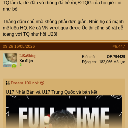
TQ làm lại từ đầu với bóng đá trẻ rồi, ĐTQG của họ giờ coi
như bỏ.
Thắng đậm chủ nhà không phải đơn giản. Nhìn họ đá mạnh
mẽ kiểu HQ. Kể cả VN vượt qua được Úc thì cũng sẽ rất dễ
toang với TQ như hồi U23!
09:26 16/05/2026
#6,447
LiKaShing
Biển số
OF-794429
Xe điện
Động cơ
182,066 Mã lực
Dream 100 nói:
U17 Nhật Bản và U17 Trung Quốc và bán kết