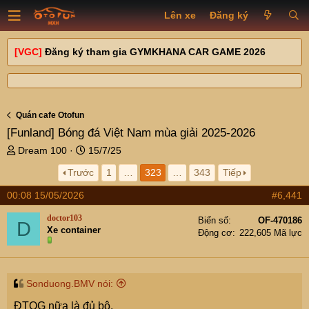
Lên xe
Đăng ký
[VGC]
Đăng ký tham gia GYMKHANA CAR GAME 2026
Quán cafe Otofun
[Funland]
Bóng đá Việt Nam mùa giải 2025-2026
T
N
Dream 100
15/7/25
h
g
Trước
1
…
323
…
343
Tiếp
r
à
e
y
00:08 15/05/2026
#6,441
a
g
d
ử
doctor103
Biển số
OF-470186
D
s
i
Xe container
Động cơ
222,605 Mã lực
t
a
r
t
Sonduong.BMV nói:
e
ĐTQG nữa là đủ bộ.
r