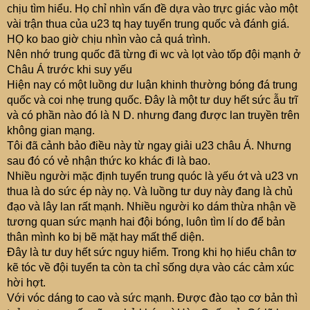
chịu tìm hiểu. Họ chỉ nhìn vấn đề dựa vào trực giác vào một
vài trận thua của u23 tq hay tuyển trung quốc và đánh giá.
HỌ ko bao giờ chịu nhìn vào cả quá trình.
Nên nhớ trung quốc đã từng đi wc và lọt vào tốp đội mạnh ở
Châu Á trước khi suy yếu
Hiện nay có một luồng dư luận khinh thường bóng đá trung
quốc và coi nhẹ trung quốc. Đây là một tư duy hết sức ẫu trĩ
và có phần nào đó là N D. nhưng đang được lan truyền trên
không gian mạng.
Tôi đã cảnh bảo điều này từ ngay giải u23 châu Á. Nhưng
sau đó có vẻ nhận thức ko khác đi là bao.
Nhiều người mặc định tuyển trung quóc là yếu ớt và u23 vn
thua là do sức ép này nọ. Và luồng tư duy này đang là chủ
đạo và lây lan rất mạnh. Nhiều người ko dám thừa nhận về
tương quan sức mạnh hai đội bóng, luôn tìm lí do để bản
thân mình ko bị bẽ mặt hay mất thể diện.
Đây là tư duy hết sức nguy hiểm. Trong khi họ hiểu chân tơ
kẽ tóc về đội tuyển ta còn ta chỉ sống dựa vào các cảm xúc
hời hợt.
Với vóc dáng to cao và sức mạnh. Được đào tạo cơ bản thì