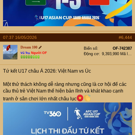
07:37 16/05/2026
#6,444
Dream 100
Biển số
OF-742387
Người OF
Vũ Trụ
Động cơ
9,393,990 Mã lực
Tứ kết U17 châu Á 2026: Việt Nam vs Úc
Một thử thách không dễ ràng nhưng cũng là cơ hội để các
cầu thủ trẻ Việt Nam thể hiện bản lĩnh và khát khao cạnh
tranh ở sân chơi lớn nhất châu lục