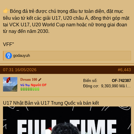
Bóng đá trẻ được chú trọng đầu tư toàn diện, đặt mục
tiêu vào tứ kết các giải U17, U20 châu Á, đồng thời góp mặt
tại VCK U17, U20 World Cup nam hoặc nữ trong giai đoạn
từ nay đến năm 2030.
VFF”
R
godauyuh
e
a
07:31 16/05/2026
#6,443
c
t
Dream 100
Biển số
OF-742387
i
Người OF
Vũ Trụ
Động cơ
9,393,990 Mã lực
o
n
s
U17 Nhật Bản và U17 Trung Quốc và bán kết
: