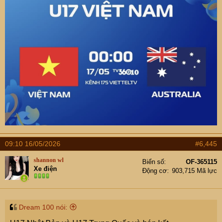
09:10 16/05/2026
#6,445
shannon wl
Biển số
OF-365115
Xe điện
Động cơ
903,715 Mã lực
Dream 100 nói: