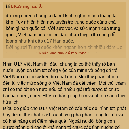
nhận về tương quan sức mạnh hai đội bóng, luôn tìm lí
LiKaShing nói:
do để bản thân mình ko bị bẽ mặt hay mất thể diện.
đương nhiên chúng ta đã rút kinh nghiệm nên toang là
Đây là tư duy hết sức nguy hiểm. Trong khi họ hiểu chân
khó. Tuy nhiên hiện nay tuyển trẻ trung quốc cũng chả
tơ kẽ tóc về đội tuyển ta còn ta chỉ sống dựa vào các cảm
kém gì hàn quốc cả. Với sức vóc và sức mạnh của trung
xúc hời hợt.
quốc, Việt nam nếu ko tìm đấu pháp hợp lí thì cũng dễ
Với vóc dáng to cao và sức mạnh. Được đào tạo cơ bản
toang như khi gặp u17 Hàn quốc.
thì tuỷen trung quốc cũng chả khác gì Hàn Quốc cả. Có lẽ
Bởi người Trung quốc khôn ngoan hơn rất nhiều đám Úc
họ chỉ kém sự tinh vi của người Nhật mà thôi.
Nhấn vào đây để mở rộng...
hay đám arap. Họ biết Việt Nam chỉ mạnh ở khả năng
chuyền bóng và ban bật, tuy nhiên khả năng ban chuyền
Nhìn U17 Việt Nam thi đấu, chúng ta có thể thấy rõ ban
này nó sẽ mượt mà khi tốc độ vừa phải, chỉ cần đẩy
huấn luyện đã làm tốt công việc của mình và bóng đá trẻ
nhanh nhịp độ tranh chấp bóng thì mọi thứ sẽ lộn xộn và
Việt Nam đã có sự tiến bộ nhất định. Mọi thứ phần nhiều
mất kiểm soát.
đến từ việc mức sống ở Việt Nam đã cải thiện. Mọi thứ thậm
Viẹt Nam chưa phải là Nhật Bản vừa ban chuyền vừa
chí có thể tốt hơn nữa nếu có nhiều giải trẻ được tổ chức
sẵn sàng lao vào đấu sức đến chết. Và khi đó trung quốc
bài bản hơn, nhiều HLV có bằng cấp hơn và nhiều sân chơi
sẽ rất sợ. Việt Nam ko đủ thể lực để lao vào các cuộc đấu
hữu ích.
tay đôi một sống một còn như Nhật
Điều đó giúp cho U17 Việt Nam có cấu trúc đội hình tốt, phát
Cho nên tq họ sẽ pressing và dùng sức để phá lối chơi
huy được thể chất, sở hữu những pha phản công tốc độ và
của Việt Nam sau đó tận dụng các tình huống sai lầm của
có khả năng dứt điểm hiệu quả. Ngoài ra, đội bóng còn
ta do hụt hơi hoặc không tranh bóng được.
được đánh giá cao ở khả năng tổ chức các tình huống cố