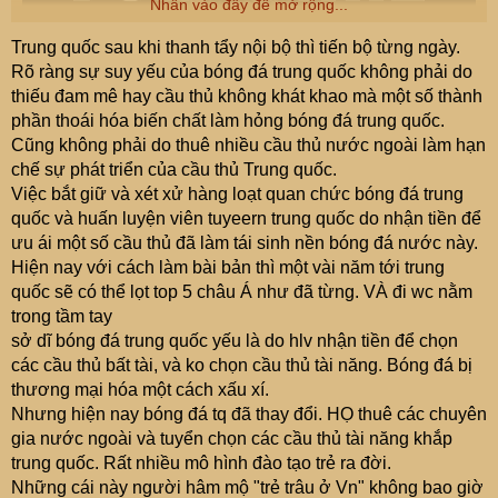
Nhấn vào đây để mở rộng...
Trung quốc sau khi thanh tẩy nội bộ thì tiến bộ từng ngày.
Rõ ràng sự suy yếu của bóng đá trung quốc không phải do
thiếu đam mê hay cầu thủ không khát khao mà một số thành
phần thoái hóa biến chất làm hỏng bóng đá trung quốc.
Cũng không phải do thuê nhiều cầu thủ nước ngoài làm hạn
chế sự phát triển của cầu thủ Trung quốc.
Việc bắt giữ và xét xử hàng loạt quan chức bóng đá trung
quốc và huấn luyện viên tuyeern trung quốc do nhận tiền để
ưu ái một số cầu thủ đã làm tái sinh nền bóng đá nước này.
Hiện nay với cách làm bài bản thì một vài năm tới trung
quốc sẽ có thể lọt top 5 châu Á như đã từng. VÀ đi wc nằm
trong tầm tay
sở dĩ bóng đá trung quốc yếu là do hlv nhận tiền để chọn
các cầu thủ bất tài, và ko chọn cầu thủ tài năng. Bóng đá bị
thương mại hóa một cách xấu xí.
Nhưng hiện nay bóng đá tq đã thay đổi. HỌ thuê các chuyên
gia nước ngoài và tuyển chọn các cầu thủ tài năng khắp
trung quốc. Rất nhiều mô hình đào tạo trẻ ra đời.
Những cái này người hâm mộ "trẻ trâu ở Vn" không bao giờ