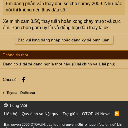
Em đang phân vân thay dầu số cho camry 2009. Như bác
nói thì không nên thay dầu số.
Xe mình cam 3.5Q thay tuần hoàn xong chạy mượt và cực
êm. Bạn chọn gara uy tín và đúng loại dầu thay là ok.
Bác vui lòng đăng nhập hoặc đăng ký để bình luận.
Thông tin thớt
Đang có
1
tài xế đang nghía thớt này. (
0
lái chính và
1
lái phụ)
Facebook
Chia sẻ:
Toyota - Daihatsu
Tiếng Việt
Liên hệ
Quy định và Nội quy
Trợ giúp
OTOFUN News
R
S
S
Bản quyền 2006 OTOFUN, bảo lưu mọi quyền. Ghi rõ nguồn "otofun.net" khi