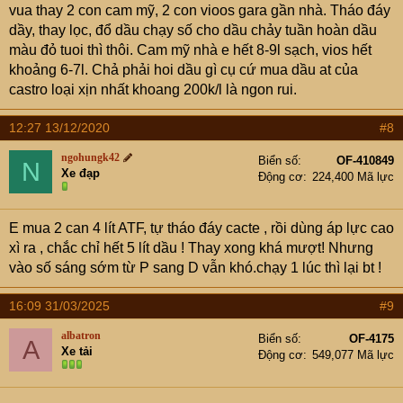
vua thay 2 con cam mỹ, 2 con vioos gara gần nhà. Tháo đáy
dầy, thay lọc, đổ dầu chạy số cho dầu chảy tuần hoàn dầu
màu đỏ tuoi thì thôi. Cam mỹ nhà e hết 8-9l sạch, vios hết
khoảng 6-7l. Chả phải hoi dầu gì cụ cứ mua dầu at của
castro loại xịn nhất khoang 200k/l là ngon rui.
12:27 13/12/2020
#8
ngohungk42
Biển số
OF-410849
N
Xe đạp
Động cơ
224,400 Mã lực
E mua 2 can 4 lít ATF, tự tháo đáy cacte , rồi dùng áp lực cao
xì ra , chắc chỉ hết 5 lít dầu ! Thay xong khá mượt! Nhưng
vào số sáng sớm từ P sang D vẫn khó.chạy 1 lúc thì lại bt !
16:09 31/03/2025
#9
albatron
Biển số
OF-4175
A
Xe tải
Động cơ
549,077 Mã lực