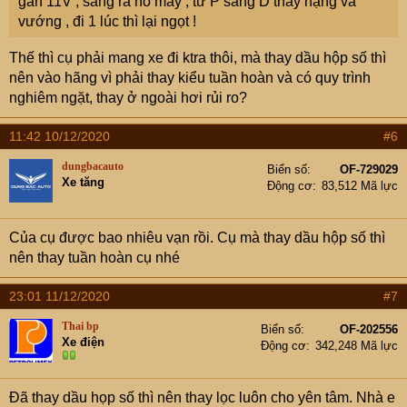
gần 11V , sáng ra nổ máy , từ P sang D thấy nặng và
vướng , đi 1 lúc thì lại ngọt !
Thế thì cụ phải mang xe đi ktra thôi, mà thay dầu hộp số thì
nên vào hãng vì phải thay kiểu tuần hoàn và có quy trình
nghiêm ngặt, thay ở ngoài hơi rủi ro?
11:42 10/12/2020
#6
dungbacauto
Biển số
OF-729029
Xe tăng
Động cơ
83,512 Mã lực
Của cụ được bao nhiêu vạn rồi. Cụ mà thay dầu hộp số thì
nên thay tuần hoàn cụ nhé
23:01 11/12/2020
#7
Thai bp
Biển số
OF-202556
Xe điện
Động cơ
342,248 Mã lực
Đã thay dầu họp số thì nên thay lọc luôn cho yên tâm. Nhà e