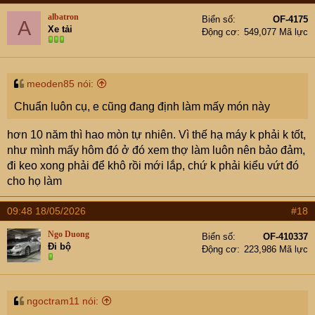
albatron
Biển số
OF-4175
A
Xe tải
Động cơ
549,077 Mã lực
meoden85 nói:
Chuẩn luôn cụ, e cũng đang định làm mấy món này
hơn 10 năm thì hao mòn tự nhiên. Vì thế hạ máy k phải k tốt,
như mình mấy hôm đó ở đó xem thợ làm luôn nên bảo đảm,
đi keo xong phải để khô rồi mới lắp, chứ k phải kiểu vứt đó
cho họ làm
09:48 18/05/2026
#18
Ngo Duong
Biển số
OF-410337
Đi bộ
Động cơ
223,986 Mã lực
ngoctram11 nói: