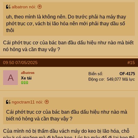
albatron nói:
uh, theo mình là không nên. Do trước phải hạ máy thay
phớt trục cơ, vách bị lão hóa nên mới phải thay dầu số
thôi
Cái phớt trục cơ của bác ban đầu dấu hiệu như nào mà biết
nó hỏng và cần thay vậy ?
09:50 07/05/2025
#15
albatron
Biển số
OF-4175
A
Xe tải
Động cơ
549,077 Mã lực
ngoctram11 nói:
Cái phớt trục cơ của bác ban đầu dấu hiệu như nào mà
biết nó hỏng và cần thay vậy ?
Của mình nó bị thấm dầu vách máy do keo bị lão hóa, chỗ
này k có gioăng mà đi bằng keo. Lúc hạ máy để đi lại keo thì