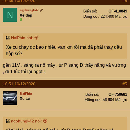
10:39 10/12/2020
#4
ngohungk42
Biển số
OF-410849
N
Xe đạp
Động cơ
224,400 Mã lực
HaiPhin nói:
Xe cụ chạy dc bao nhiêu vạn km rồi mà đã phải thay dầu
hộp số?
gần 11V , sáng ra nổ máy , từ P sang D thấy nặng và vướng
, đi 1 lúc thì lại ngọt !
10:51 10/12/2020
#5
HaiPhin
Biển số
OF-750681
Xe tải
Động cơ
56,904 Mã lực
ngohungk42 nói: