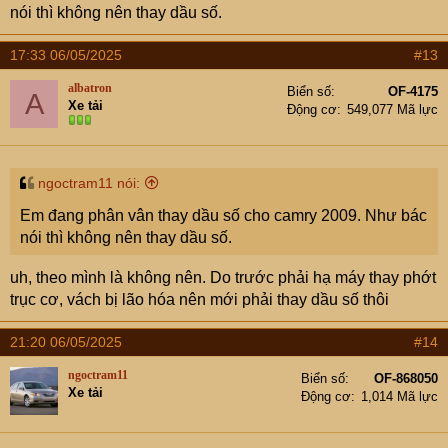
nói thì không nên thay dầu số.
17:33 06/05/2025
#13
albatron
Biển số
OF-4175
A
Xe tải
Động cơ
549,077 Mã lực
ngoctram11 nói:
Em đang phân vân thay dầu số cho camry 2009. Như bác
nói thì không nên thay dầu số.
uh, theo mình là không nên. Do trước phải hạ máy thay phớt
trục cơ, vách bị lão hóa nên mới phải thay dầu số thôi
21:20 06/05/2025
#14
ngoctram11
Biển số
OF-868050
Xe tải
Động cơ
1,014 Mã lực