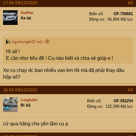
e
17:05 08/12/2020
#2
r
HaiPhin
Biển số
OF-750681
Xe tải
Động cơ
56,904 Mã lực
ngohungk42 nói:
Hi all !
E cần như tiêu đề ! Cụ nào biết và chia sẻ giúp e !
Xe cụ chạy dc bao nhiêu vạn km rồi mà đã phải thay dầu
hộp số?
16:03 09/12/2020
#3
Longhaiho
Biển số
OF-591254
Đi bộ
Động cơ
132,299 Mã lực
cứ qua hãng cho yên tâm cụ ạ