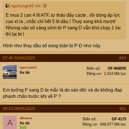
ngohungk42 nói:
E mua 2 can 4 lít ATF, tự tháo đáy cacte , rồi dùng áp lực
cao xì ra , chắc chỉ hết 5 lít dầu ! Thay xong khá mượt!
Nhưng vào số sáng sớm từ P sang D vẫn khó.chạy 1 lúc
thì lại bt !
Hình như thay dầu số xong toàn bị P-D như này
07:45 02/04/2025
#10
ngoctram11
Biển số
OF-868050
Xe tải
Động cơ
1,014 Mã lực
Em tưởng P sang D bị mắc là do sàn dốc và do không đạp
phanh chân trước khi về P ?
08:53 06/05/2025
#11
albatron
Biển số
OF-4175
A
Xe tải
Động cơ
549,077 Mã lực