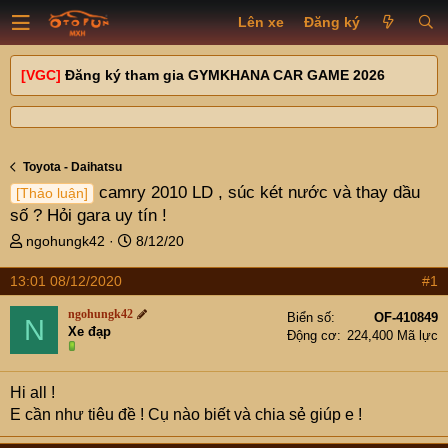
Lên xe
Đăng ký
[VGC]
Đăng ký tham gia GYMKHANA CAR GAME 2026
Toyota - Daihatsu
camry 2010 LD , súc két nước và thay dầu
[Thảo luận]
số ? Hỏi gara uy tín !
T
N
ngohungk42
8/12/20
h
g
r
à
13:01 08/12/2020
#1
e
y
ngohungk42
a
g
Biển số
OF-410849
N
Xe đạp
d
ử
Động cơ
224,400 Mã lực
s
i
t
Hi all !
a
r
E cần như tiêu đề ! Cụ nào biết và chia sẻ giúp e !
t