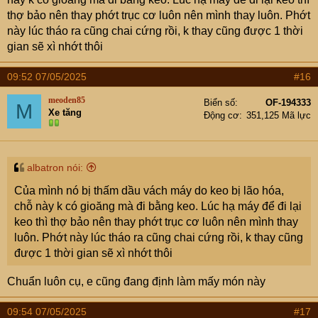
thợ bảo nên thay phớt trục cơ luôn nên mình thay luôn. Phớt
này lúc tháo ra cũng chai cứng rồi, k thay cũng được 1 thời
gian sẽ xì nhớt thôi
09:52 07/05/2025
#16
meoden85
Biển số
OF-194333
M
Xe tăng
Động cơ
351,125 Mã lực
albatron nói:
Của mình nó bị thấm dầu vách máy do keo bị lão hóa,
chỗ này k có gioăng mà đi bằng keo. Lúc hạ máy để đi lại
keo thì thợ bảo nên thay phớt trục cơ luôn nên mình thay
luôn. Phớt này lúc tháo ra cũng chai cứng rồi, k thay cũng
được 1 thời gian sẽ xì nhớt thôi
Chuẩn luôn cụ, e cũng đang định làm mấy món này
09:54 07/05/2025
#17