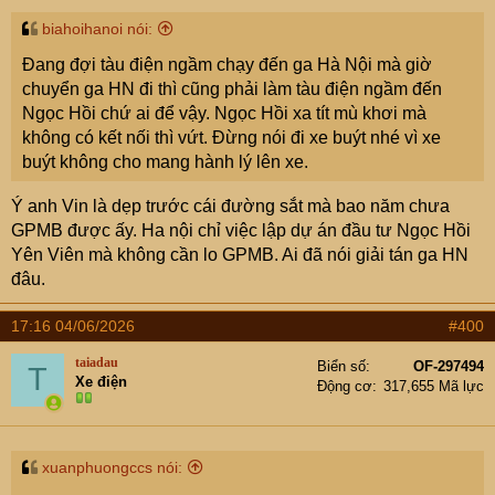
biahoihanoi nói:
Đang đợi tàu điện ngầm chạy đến ga Hà Nội mà giờ
chuyển ga HN đi thì cũng phải làm tàu điện ngầm đến
Ngọc Hồi chứ ai để vậy. Ngọc Hồi xa tít mù khơi mà
không có kết nối thì vứt. Đừng nói đi xe buýt nhé vì xe
buýt không cho mang hành lý lên xe.
Ý anh Vin là dẹp trước cái đường sắt mà bao năm chưa
GPMB được ấy. Ha nội chỉ việc lập dự án đầu tư Ngọc Hồi
Yên Viên mà không cần lo GPMB. Ai đã nói giải tán ga HN
đâu.
17:16 04/06/2026
#400
taiadau
Biển số
OF-297494
T
Xe điện
Động cơ
317,655 Mã lực
xuanphuongccs nói: