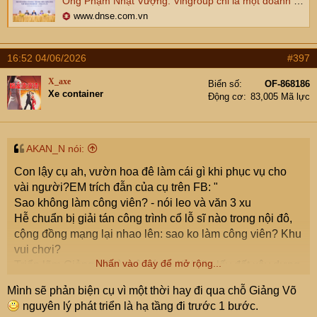
Ông Phạm Nhật Vượng: Vingroup chỉ là một doanh nghiệp, sắp xếp giang sơn không phải tầm của chúng tôi
www.dnse.com.vn
16:52 04/06/2026
#397
X_axe
Biển số
OF-868186
Xe container
Động cơ
83,005 Mã lực
AKAN_N nói:
Con lậy cụ ah, vườn hoa đê làm cái gì khi phục vụ cho
vài người?EM trích đẫn của cụ trên FB: "
Sao không làm công viên? - nói leo và văn 3 xu
Hễ chuẩn bị giải tán công trình cổ lỗ sĩ nào trong nội đô,
cộng đồng mạng lại nhao lên: sao ko làm công viên? Khu
vui chơi?
Nhấn vào đây để mở rộng...
Triển lãm Giảng Võ là một ví dụ. Khi Vin lấy đất xây dựng
nhà để bán thì cả triệu "mõm mạng" phản ứng kiểu đó.
Mình sẽ phản biện cụ vì một thời hay đi qua chỗ Giảng Võ
Nhưng Đào Hoa Đảo Chủ tin rằng, có cả vạn ông phản
nguyên lý phát triển là hạ tầng đi trước 1 bước.
đối đã từng kéo sang Triển lãm Quốc gia hình con rùa ở