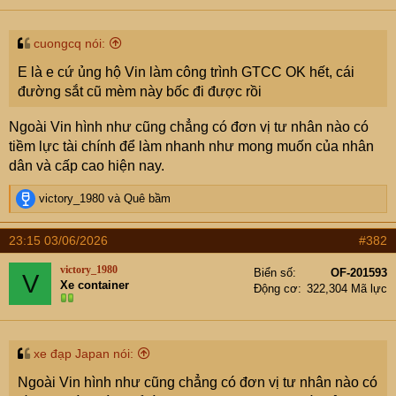
e
r
cuongcq nói:
E là e cứ ủng hộ Vin làm công trình GTCC OK hết, cái
đường sắt cũ mèm này bốc đi được rồi
Ngoài Vin hình như cũng chẳng có đơn vị tư nhân nào có
tiềm lực tài chính để làm nhanh như mong muốn của nhân
dân và cấp cao hiện nay.
R
victory_1980
và
Quê bầm
e
a
23:15 03/06/2026
#382
c
t
victory_1980
Biển số
OF-201593
V
i
Xe container
Động cơ
322,304 Mã lực
o
n
s
:
xe đạp Japan nói:
Ngoài Vin hình như cũng chẳng có đơn vị tư nhân nào có