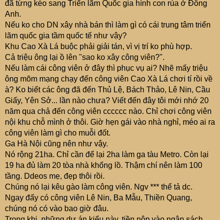
đã từng kéo sang Triển lãm Quốc gia hình con rùa ở Đông
Anh.
Nếu ko cho DN xây nhà bán thì làm gì có cái trung tâm triển
lãm quốc gia tầm quốc tế như vậy?
Khu Cao Xà Lá buộc phải giải tán, vì vị trí ko phù hợp.
Cả triệu ông lại ồ lên "sao ko xây công viên?".
Nếu làm cái công viên ở đây thì phục vụ ai? Nhẽ mấy triệu
ông mõm mạng chạy đến công viên Cao Xà Lá chơi tí rồi về
à? Ko biết các ông đã đến Thủ Lệ, Bách Thảo, Lê Nin, Cầu
Giấy, Yên Sở... lần nào chưa? Viết đến đây tôi mới nhớ 20
năm qua chả đến công viên cccccc nào. Chỉ chơi công viên
nội khu chỗ mình ở thôi. Giờ hẹn gái vào nhà nghỉ, méo ai ra
công viên làm gì cho muỗi đốt.
Ga Hà Nội cũng nên như vậy.
Nó rộng 21ha. Chỉ cần để lại 2ha làm ga tàu Metro. Còn lại
19 ha đủ làm 20 tòa nhà khổng lồ. Thậm chí nên làm 100
tầng. Ddeos mẹ, đẹp thôi rồi.
Chúng nó lại kêu gào làm công viên. Ngv *** thể tả dc.
Ngay đấy có công viên Lê Nin, Ba Mẫu, Thiền Quang,
chúng nó có vào bao giờ đâu.
Trong khi, những dự án kiểu này, tiền nộp vào ngân sách