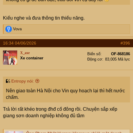
Kiểu nghe và đưa thông tin thiểu năng.
R
Vova
e
a
16:34 04/06/2026
#396
c
t
X_axe
Biển số
OF-868186
i
Xe container
Động cơ
83,005 Mã lực
o
n
s
:
Entropy nói:
Nên giao toàn Hà Nội cho Vin quy hoạch lại thì hết nước
chấm.
Trả lời rất khéo trong đhđ cổ đông rồi. Chuyện sắp xếp
giang sơn doanh nghiệp không đủ tầm