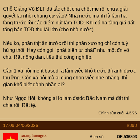
Đông Anh.
Chỗ Giảng Võ ĐLT đã tắc chết cha chết mẹ rồi chưa giải
Nếu ko cho DN xây nhà bán thì làm gì có cái trung tâm
quyết lại nhồi chung cư vào? Nhà nước mạnh là làm hạ
triển lãm quốc gia tầm quốc tế như vậy?
tầng trước rồi các điểm nút làm TOD. Khi có hạ tầng giá đất
Khu Cao Xà Lá buộc phải giải tán, vì vị trí ko phù hợp.
tăng bán TOD thu lãi lớn (cho nhà nước).
Cả triệu ông lại ồ lên "sao ko xây công viên?".
Nếu làm cái công viên ở đây thì phục vụ ai? Nhẽ mấy
Nếu ko, phần thịt ăn trước rồi thì phần xương chỉ còn tuỳ
triệu ông mõm mạng chạy đến công viên Cao Xà Lá chơi
hứng thôi. Hay còn gọi "phát triển tự phát" như một đn vô
tí rồi về à? Ko biết các ông đã đến Thủ Lệ, Bách Thảo, Lê
chủ. Rất nông dân, tiểu thủ công nghiệp.
Nin, Cầu Giấy, Yên Sở... lần nào chưa? Viết đến đây tôi
mới nhớ 20 năm qua chả đến công viên cccccc nào. Chỉ
Cần 1 xã hội merit based: a làm việc khó trước thì anh được
chơi công viên nội khu chỗ mình ở thôi. Giờ hẹn gái vào
thưởng. Còn xã hội mà ai cũng chọn việc nhẹ nhàng, thì
nhà nghỉ, méo ai ra công viên làm gì cho muỗi đốt.
gian khổ biết dành phần ai?
Ga Hà Nội cũng nên như vậy.
Nó rộng 21ha. Chỉ cần để lại 2ha làm ga tàu Metro. Còn
Như Ngọc Hồi, không ai lo làm đstdc Bắc Nam mà đất thì
lại 19 ha đủ làm 20 tòa nhà khổng lồ. Thậm chí nên làm
chia rồi. Rất tệ.
100 tầng. Ddeos mẹ, đẹp thôi rồi.
Chỉnh sửa cuối:
4/6/26
Chúng nó lại kêu gào làm công viên. Ngv *** thể tả dc.
Ngay đấy có công viên Lê Nin, Ba Mẫu, Thiền Quang,
17:09 04/06/2026
#398
chúng nó có vào bao giờ đâu.
Trong khi, những dự án kiểu này, tiền nộp vào ngân sách
xuanphuongccs
Biển số
OF-536803