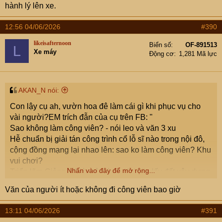
hành lý lên xe.
12:56 04/06/2026
#390
likeisafternoon
Biển số
OF-891513
L
Xe máy
Động cơ
1,281 Mã lực
AKAN_N nói:
Con lậy cụ ah, vườn hoa đê làm cái gì khi phục vụ cho
vài người?EM trích đẫn của cụ trên FB: "
Sao không làm công viên? - nói leo và văn 3 xu
Hễ chuẩn bị giải tán công trình cổ lỗ sĩ nào trong nội đô,
cộng đồng mạng lại nhao lên: sao ko làm công viên? Khu
vui chơi?
Nhấn vào đây để mở rộng...
Triển lãm Giảng Võ là một ví dụ. Khi Vin lấy đất xây dựng
nhà để bán thì cả triệu "mõm mạng" phản ứng kiểu đó.
Văn của người ít hoặc không đi công viên bao giờ
Nhưng Đào Hoa Đảo Chủ tin rằng, có cả vạn ông phản
đối đã từng kéo sang Triển lãm Quốc gia hình con rùa ở
13:11 04/06/2026
#391
Đông Anh.