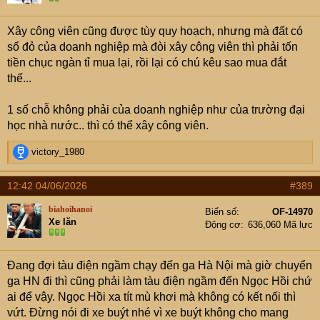
nhà nghỉ, méo ai ra công viên làm gì cho muỗi đốt.
Ga Hà Nội cũng nên như vậy.
Xây công viên cũng được tùy quy hoạch, nhưng mà đất có
Nó rộng 21ha. Chỉ cần để lại 2ha làm ga tàu Metro. Còn
sổ đỏ của doanh nghiệp mà đòi xây công viên thì phải tốn
lại 19 ha đủ làm 20 tòa nhà khổng lồ. Thậm chí nên làm
tiền chục ngàn tỉ mua lại, rồi lại có chú kêu sao mua đắt
100 tầng. Ddeos mẹ, đẹp thôi rồi.
thế...
Chúng nó lại kêu gào làm công viên. Ngv *** thể tả dc.
Ngay đấy có công viên Lê Nin, Ba Mẫu, Thiền Quang,
1 số chỗ không phải của doanh nghiệp như của trường đại
chúng nó có vào bao giờ đâu.
học nhà nước.. thì có thể xây công viên.
Trong khi, những dự án kiểu này, tiền nộp vào ngân sách
phải đến cả chục ngàn tỉ đồng, đủ mở con đường, làm dc
R
victory_1980
nhiều công trình quy mô phục vụ chính cho đám chửi bới
e
a
suốt ngày này.
12:42 04/06/2026
#389
c
Lúc nào cũng làm công viên, trong khi tiền méo đâu ra mà
t
làm, mà làm rồi nó có vào đó đâu. Mấy cái công viên kiểu
biahoihanoi
Biển số
OF-14970
i
Xe lăn
này chỉ phục vụ mấy tay có nhà ở gần đó vào chim chuột,
Động cơ
636,060 Mã lực
o
đái bậy mà thôi.
n
s
Mẹ, suốt ngày đọc cmt ba xu mệt mỏi quá, hỡi anh em
Đang đợi tàu điện ngầm chạy đến ga Hà Nội mà giờ chuyển
:
tinh hoa
ga HN đi thì cũng phải làm tàu điện ngầm đến Ngọc Hồi chứ
"
ai để vậy. Ngọc Hồi xa tít mù khơi mà không có kết nối thì
vứt. Đừng nói đi xe buýt nhé vì xe buýt không cho mang