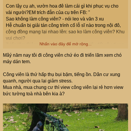
nhiều công trình quy mô phục vụ chính cho đám chửi bới
Con lậy cụ ah, vườn hoa đê làm cái gì khi phục vụ cho
suốt ngày này.
vài người?EM trích đẫn của cụ trên FB: "
Lúc nào cũng làm công viên, trong khi tiền méo đâu ra mà
Sao không làm công viên? - nói leo và văn 3 xu
làm, mà làm rồi nó có vào đó đâu. Mấy cái công viên kiểu
Hễ chuẩn bị giải tán công trình cổ lỗ sĩ nào trong nội đô,
này chỉ phục vụ mấy tay có nhà ở gần đó vào chim chuột,
cộng đồng mạng lại nhao lên: sao ko làm công viên? Khu
đái bậy mà thôi.
vui chơi?
Mẹ, suốt ngày đọc cmt ba xu mệt mỏi quá, hỡi anh em
Nhấn vào đây để mở rộng...
Triển lãm Giảng Võ là một ví dụ. Khi Vin lấy đất xây dựng
tinh hoa
nhà để bán thì cả triệu "mõm mạng" phản ứng kiểu đó.
"
Mâý năm nay tôi đi công viên chứ éo đi triển lãm xem chó
Nhưng Đào Hoa Đảo Chủ tin rằng, có cả vạn ông phản
máy dán tem.
đối đã từng kéo sang Triển lãm Quốc gia hình con rùa ở
Đông Anh.
Công viên là thứ hấp thụ bụi bặm, tiếng ồn. Dân cư xung
Nếu ko cho DN xây nhà bán thì làm gì có cái trung tâm
quanh, người qua lại giảm stress.
triển lãm quốc gia tầm quốc tế như vậy?
Mua nhà, mua chung cư thì view công viên lại rẻ hơn view
Khu Cao Xà Lá buộc phải giải tán, vì vị trí ko phù hợp.
bức tường toà nhà bên kia à?
Cả triệu ông lại ồ lên "sao ko xây công viên?".
Nếu làm cái công viên ở đây thì phục vụ ai? Nhẽ mấy
triệu ông mõm mạng chạy đến công viên Cao Xà Lá chơi
tí rồi về à? Ko biết các ông đã đến Thủ Lệ, Bách Thảo, Lê
Nin, Cầu Giấy, Yên Sở... lần nào chưa? Viết đến đây tôi
mới nhớ 20 năm qua chả đến công viên cccccc nào. Chỉ