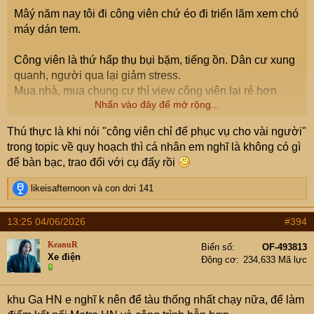
Mâý năm nay tôi đi công viên chứ éo đi triển lãm xem chó
máy dán tem.
Công viên là thứ hấp thụ bụi bặm, tiếng ồn. Dân cư xung
quanh, người qua lại giảm stress.
Mua nhà, mua chung cư thì view công viên lại rẻ hơn
Nhấn vào đây để mở rộng...
view bức tường toà nhà bên kia à?
Thú thực là khi nói "công viên chỉ để phục vụ cho vài người"
trong topic về quy hoạch thì cá nhân em nghĩ là không có gì
để bàn bạc, trao đổi với cụ đấy rồi
R
likeisafternoon
và
con dơi 141
e
a
13:25 04/06/2026
#394
c
t
KeanuR
Biển số
OF-493813
i
Xe điện
Động cơ
234,633 Mã lực
o
n
s
khu Ga HN e nghĩ k nên để tàu thống nhất chạy nữa, để làm
: