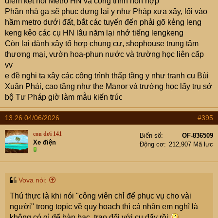
điểm kết nối Metro HN và công trình hỗn hợp
Phần nhà ga sẽ phục dựng lại y như Pháp xưa xây, lối vào
hầm metro dưới đất, bắt các tuyến đến phải gõ kẻng leng
keng kẻo các cụ HN lâu năm lại nhớ tiếng lengkeng
Còn lại dành xây tổ hợp chung cư, shophouse trung tâm
thương mại, vườn hoa-phun nước và trường học liên cấp
vv
e đề nghị ta xây các công trình thấp tầng y như tranh cụ Bùi
Xuân Phái, cao tầng như the Manor và trường học lấy trụ sở
bộ Tư Pháp giờ làm mẫu kiến trúc
13:26 04/06/2026
#395
con dơi 141
Biển số
OF-836509
Xe điện
Động cơ
212,907 Mã lực
Vova nói:
Thú thực là khi nói "công viên chỉ để phục vụ cho vài
người" trong topic về quy hoạch thì cá nhân em nghĩ là
không có gì để bàn bạc, trao đổi với cụ đấy rồi