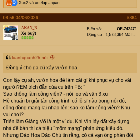
R
Xux2
và
xe đạp Japan
e
a
08:56 04/06/2026
#384
c
t
AKAN_N
Biển số
OF-742471
i
Xe buýt
Động cơ
1,573,394 Mã lực
o
n
s
:
loanhquanh25 nói:
Đồng ý chỗ ga cũ xây vườn hoa.
Con lậy cụ ah, vườn hoa đê làm cái gì khi phục vụ cho vài
người?EM trích đẫn của cụ trên FB: "
Sao không làm công viên? - nói leo và văn 3 xu
Hễ chuẩn bị giải tán công trình cổ lỗ sĩ nào trong nội đô,
cộng đồng mạng lại nhao lên: sao ko làm công viên? Khu
vui chơi?
Triển lãm Giảng Võ là một ví dụ. Khi Vin lấy đất xây dựng
nhà để bán thì cả triệu "mõm mạng" phản ứng kiểu đó.
Nhưng Đào Hoa Đảo Chủ tin rằng, có cả vạn ông phản đối