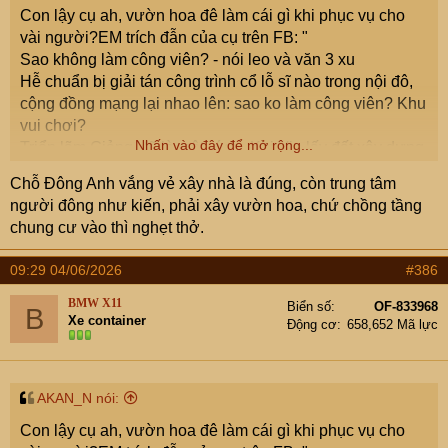
Con lậy cụ ah, vườn hoa đê làm cái gì khi phục vụ cho
vài người?EM trích đẫn của cụ trên FB: "
Sao không làm công viên? - nói leo và văn 3 xu
Hễ chuẩn bị giải tán công trình cổ lỗ sĩ nào trong nội đô,
cộng đồng mạng lại nhao lên: sao ko làm công viên? Khu
vui chơi?
Nhấn vào đây để mở rộng...
Triển lãm Giảng Võ là một ví dụ. Khi Vin lấy đất xây dựng
nhà để bán thì cả triệu "mõm mạng" phản ứng kiểu đó.
Chỗ Đông Anh vắng vẻ xây nhà là đúng, còn trung tâm
Nhưng Đào Hoa Đảo Chủ tin rằng, có cả vạn ông phản
người đông như kiến, phải xây vườn hoa, chứ chồng tầng
đối đã từng kéo sang Triển lãm Quốc gia hình con rùa ở
chung cư vào thì nghẹt thở.
Đông Anh.
Nếu ko cho DN xây nhà bán thì làm gì có cái trung tâm
09:29 04/06/2026
#386
triển lãm quốc gia tầm quốc tế như vậy?
Khu Cao Xà Lá buộc phải giải tán, vì vị trí ko phù hợp.
BMW X11
Biển số
OF-833968
B
Xe container
Cả triệu ông lại ồ lên "sao ko xây công viên?".
Động cơ
658,652 Mã lực
Nếu làm cái công viên ở đây thì phục vụ ai? Nhẽ mấy
triệu ông mõm mạng chạy đến công viên Cao Xà Lá chơi
tí rồi về à? Ko biết các ông đã đến Thủ Lệ, Bách Thảo, Lê
AKAN_N nói:
Nin, Cầu Giấy, Yên Sở... lần nào chưa? Viết đến đây tôi
Con lậy cụ ah, vườn hoa đê làm cái gì khi phục vụ cho
mới nhớ 20 năm qua chả đến công viên cccccc nào. Chỉ