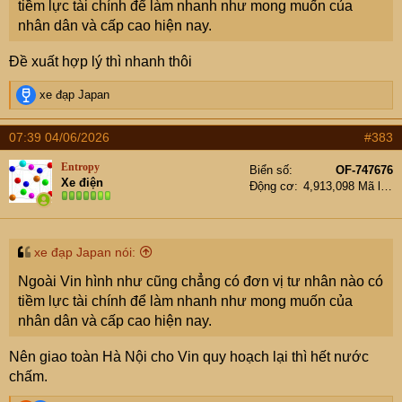
tiềm lực tài chính để làm nhanh như mong muốn của
nhân dân và cấp cao hiện nay.
Đề xuất hợp lý thì nhanh thôi
R
xe đạp Japan
e
a
07:39 04/06/2026
#383
c
t
Entropy
Biển số
OF-747676
i
Xe điện
Động cơ
4,913,098 Mã lực
o
n
s
:
xe đạp Japan nói:
Ngoài Vin hình như cũng chẳng có đơn vị tư nhân nào có
tiềm lực tài chính để làm nhanh như mong muốn của
nhân dân và cấp cao hiện nay.
Nên giao toàn Hà Nội cho Vin quy hoạch lại thì hết nước
chấm.