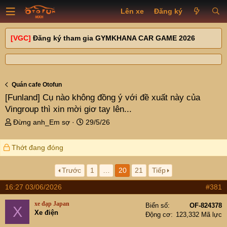
Lên xe
Đăng ký
[VGC]
Đăng ký tham gia GYMKHANA CAR GAME 2026
Quán cafe Otofun
[Funland]
Cụ nào không đồng ý với đề xuất này của
Vingroup thì xin mời giơ tay lên...
T
N
Đừng anh_Em sợ
29/5/26
h
g
r
à
Thớt đang đóng
e
y
a
g
d
ử
Trước
1
…
20
21
Tiếp
s
i
16:27 03/06/2026
#381
t
a
xe đạp Japan
Biển số
OF-824378
X
r
Xe điện
Động cơ
123,332 Mã lực
t