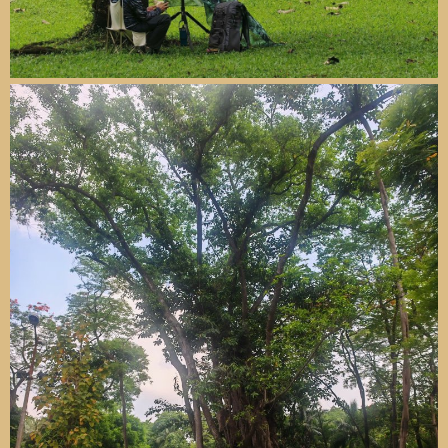
chơi công viên nội khu chỗ mình ở thôi. Giờ hẹn gái vào
nhà nghỉ, méo ai ra công viên làm gì cho muỗi đốt.
Ga Hà Nội cũng nên như vậy.
Nó rộng 21ha. Chỉ cần để lại 2ha làm ga tàu Metro. Còn
lại 19 ha đủ làm 20 tòa nhà khổng lồ. Thậm chí nên làm
100 tầng. Ddeos mẹ, đẹp thôi rồi.
Chúng nó lại kêu gào làm công viên. Ngv *** thể tả dc.
Ngay đấy có công viên Lê Nin, Ba Mẫu, Thiền Quang,
chúng nó có vào bao giờ đâu.
Trong khi, những dự án kiểu này, tiền nộp vào ngân sách
phải đến cả chục ngàn tỉ đồng, đủ mở con đường, làm dc
nhiều công trình quy mô phục vụ chính cho đám chửi bới
suốt ngày này.
Lúc nào cũng làm công viên, trong khi tiền méo đâu ra mà
làm, mà làm rồi nó có vào đó đâu. Mấy cái công viên kiểu
này chỉ phục vụ mấy tay có nhà ở gần đó vào chim chuột,
đái bậy mà thôi.
Mẹ, suốt ngày đọc cmt ba xu mệt mỏi quá, hỡi anh em
tinh hoa
"