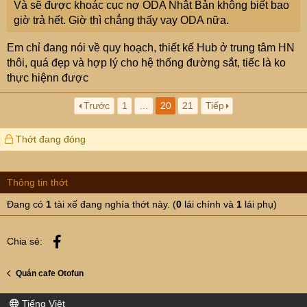
Và sẽ được khoác cục nợ ODA Nhật Bản không biết bao
giờ trả hết. Giờ thì chẳng thấy vay ODA nữa.
Em chỉ đang nói về quy hoạch, thiết kế Hub ở trung tâm HN
thôi, quá đẹp và hợp lý cho hệ thống đường sắt, tiếc là ko
thực hiệnn được
Trước
1
…
20
21
Tiếp
Thớt đang đóng
Thông tin thớt
Đang có
1
tài xế đang nghía thớt này. (
0
lái chính và
1
lái phụ)
Facebook
Chia sẻ:
Quán cafe Otofun
Tiếng Việt