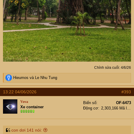
Chỉnh sửa cuối:
4/6/26
R
Hieumos
và
Le Nhu Tung
e
a
13:22 04/06/2026
#393
c
t
Vova
Biển số
OF-6473
i
Xe container
Động cơ
2,303,166 Mã lực
o
n
s
:
con dơi 141 nói: