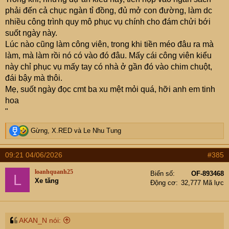
phải đến cả chục ngàn tỉ đồng, đủ mở con đường, làm dc
nhiều công trình quy mô phục vụ chính cho đám chửi bới
suốt ngày này.
Lúc nào cũng làm công viên, trong khi tiền méo đâu ra mà
làm, mà làm rồi nó có vào đó đâu. Mấy cái công viên kiểu
này chỉ phục vụ mấy tay có nhà ở gần đó vào chim chuột,
đái bậy mà thôi.
Mẹ, suốt ngày đọc cmt ba xu mệt mỏi quá, hỡi anh em tinh
hoa
"
R
Gừng
,
X.RED
và
Le Nhu Tung
e
a
09:21 04/06/2026
#385
c
t
loanhquanh25
Biển số
OF-893468
L
i
Xe tăng
Động cơ
32,777 Mã lực
o
n
s
:
AKAN_N nói: