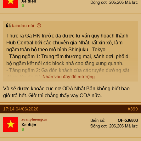
Xe điện
phải đến cả chục ngàn tỉ đồng, đủ mở con đường, làm dc
Động cơ
206,206 Mã lực
nhiều công trình quy mô phục vụ chính cho đám chửi bới
suốt ngày này.
Lúc nào cũng làm công viên, trong khi tiền méo đâu ra mà
taiadau nói:
làm, mà làm rồi nó có vào đó đâu. Mấy cái công viên kiểu
Thực ra Ga HN trước đã được tư vấn quy hoạch thành
này chỉ phục vụ mấy tay có nhà ở gần đó vào chim chuột,
Hub Central bới các chuyên gia Nhật, rất xịn xò, làm
đái bậy mà thôi.
ngầm toàn bộ theo mô hình Shinjuku - Tokyo
Mẹ, suốt ngày đọc cmt ba xu mệt mỏi quá, hỡi anh em
- Tầng ngầm 1: Trung tâm thương mại, sảnh đợi, phố đi
tinh hoa
bộ ngầm kết nối các block nhà cao tầng xung quanh.
"
- Tầng ngầm 2: Ga đón khách của các tuyến đường sắt
Nhấn vào đây để mở rộng...
đô thị lúc đó (Metro số 1 và Metro số 3).
- Tầng ngầm 3: Ga đón các tàu liên tỉnh, tàu tốc độ cao
Và sẽ được khoác cục nợ ODA Nhật Bản không biết bao
chạy ngầm xuyên tâm (nếu có)
giờ trả hết. Giờ thì chẳng thấy vay ODA nữa.
Sau đó các bác nhà mình chùn bước hêt vì lý do giao
thông, thực ra nêu thời đó dám làm qh mạnh mẽ thì vô tư,
17:14 04/06/2026
#399
tiếc là lúc đó vấn đề quy hoạch tái thiết ko mạnh mẽ như
bây giờ, nếu ko ta đã có 1 Hub xịn xò ở Trung tâm Hà Nội
xuanphuongccs
Biển số
OF-536803
Xe điện
View attachment 9613702
Động cơ
206,206 Mã lực