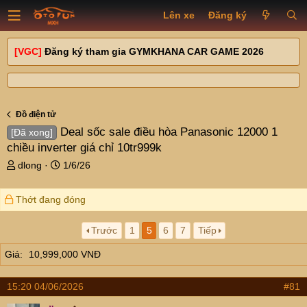
Lên xe
Đăng ký
[VGC]
Đăng ký tham gia GYMKHANA CAR GAME 2026
Đồ điện tử
Deal sốc sale điều hòa Panasonic 12000 1
[Đã xong]
chiều inverter giá chỉ 10tr999k
T
N
dlong
1/6/26
h
g
r
à
Thớt đang đóng
e
y
a
g
d
ử
Trước
1
5
6
7
Tiếp
s
i
Giá
10,999,000 VNĐ
t
a
r
15:20 04/06/2026
#81
t