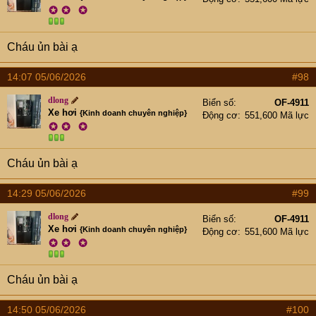
✪
✪
✪
Cháu ủn bài ạ
14:07 05/06/2026
#98
dlong
Biển số
OF-4911
Xe hơi
{Kinh doanh chuyên nghiệp}
Động cơ
551,600 Mã lực
✪
✪
✪
Cháu ủn bài ạ
14:29 05/06/2026
#99
dlong
Biển số
OF-4911
Xe hơi
{Kinh doanh chuyên nghiệp}
Động cơ
551,600 Mã lực
✪
✪
✪
Cháu ủn bài ạ
14:50 05/06/2026
#100