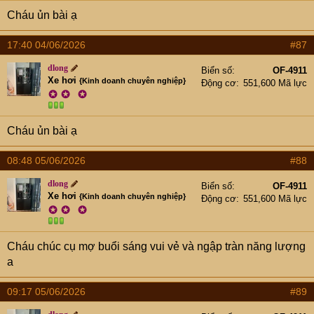
Cháu ủn bài ạ
17:40 04/06/2026
#87
dlong
Biển số
OF-4911
Xe hơi
{Kinh doanh chuyên nghiệp}
Động cơ
551,600 Mã lực
✪
✪
✪
Cháu ủn bài ạ
08:48 05/06/2026
#88
dlong
Biển số
OF-4911
Xe hơi
{Kinh doanh chuyên nghiệp}
Động cơ
551,600 Mã lực
✪
✪
✪
Cháu chúc cụ mợ buổi sáng vui vẻ và ngập tràn năng lượng
a
09:17 05/06/2026
#89