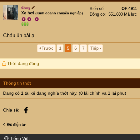
dlong
Biển số
OF-4911
Xe hơi
{Kinh doanh chuyên nghiệp}
Động cơ
551,600 Mã lực
✪
✪
✪
Cháu ủn bài ạ
Trước
1
5
6
7
Tiếp
Thớt đang đóng
Thông tin thớt
Đang có
1
tài xế đang nghía thớt này. (
0
lái chính và
1
lái phụ)
Facebook
Chia sẻ:
Đồ điện tử
Tiếng Việt