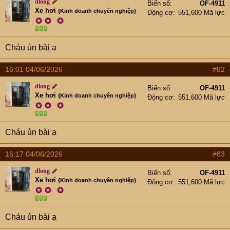
e
dlong
Biển số
OF-4911
r
Xe hơi
{Kinh doanh chuyên nghiệp}
Động cơ
551,600 Mã lực
✪
✪
✪
Cháu ủn bài ạ
16:01 04/06/2026
#82
dlong
Biển số
OF-4911
Xe hơi
{Kinh doanh chuyên nghiệp}
Động cơ
551,600 Mã lực
✪
✪
✪
Cháu ủn bài ạ
16:17 04/06/2026
#83
dlong
Biển số
OF-4911
Xe hơi
{Kinh doanh chuyên nghiệp}
Động cơ
551,600 Mã lực
✪
✪
✪
Cháu ủn bài ạ