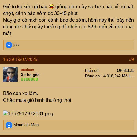
Gió to ko kém gì bão
giông như này sợ hơn bão vì nó bất
chợt, cảnh báo sớm đc 30-45 phút.
May giờ có mxh còn cảnh báo đc sớm, hôm nay thứ bảy nên
cũng đỡ chứ ngày thường thì nhiều cụ 8-9h mới về đến nhà
mất.
R
joix
e
a
16:39 19/07/2025
#9
c
t
minhmo
Biển số
OF-81131
i
Xe ba gác
Động cơ
4,918,242 Mã lực
o
n
s
Bão còn xa lắm.
:
Chắc mưa gió bình thường thôi.
R
Mountain Men
e
a