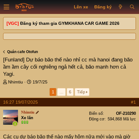
Lên xe
Đăng ký
[VGC]
Đăng ký tham gia GYMKHANA CAR GAME 2026
Quán cafe Otofun
[Funland]
Dự báo bão thế nào nhỉ cc mà hanoi đang bão
ầm ầm cây cối nghiêng ngả hết cả, bão mạnh hơn cả
Yagi.
T
N
Nhimtiu
19/7/25
h
g
1
…
6
Tiếp
r
à
e
y
16:27 19/07/2025
#1
a
g
d
ử
Nhimtiu
Biển số
OF-210290
s
i
Xe lăn
Động cơ
594,868 Mã lực
t
a
r
Các cụ dự báo bão thế nào mấy hôm nữa mới vào mà giờ