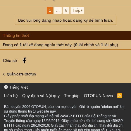
1
…
6
Tiếp
Bác vui lòng đăng nhập hoặc đăng ký để bình luận.
Thông tin thớt
Đang có
1
tài xế đang nghía thớt này. (
0
lái chính và
1
lái phụ)
Facebook
Chia sẻ:
Quán cafe Otofun
Tiếng Việt
Liên hệ
Quy định và Nội quy
Trợ giúp
OTOFUN News
R
S
S
Bản quyền 2006 OTOFUN, bảo lưu mọi quyền. Ghi rõ nguồn "otofun.net" khi
sử dụng thông tin từ website này.
Giấy phép thiết lập mạng xã hội số 245/GP-BTTTT của Bộ Thông tin và
Truyền thông cấp ngày 13/05/2016; Giấy phép sửa đổi, bổ sung số 459/GP-
BTTTT cấp ngày 28/10/2019; Giấy xác nhận thay đổi địa chỉ thay đổi địa chỉ
trụ sở chính trong Giấy phép thiết lập mạng xã hội trên mạng số 137/GXN-