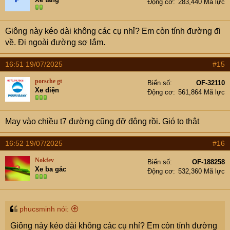
Động cơ
283,440 Mã lực
Giông này kéo dài không các cụ nhỉ? Em còn tính đường đi
về. Đi ngoài đường sợ lắm.
16:51 19/07/2025
#15
porsche gt
Biển số
OF-32110
Xe điện
Động cơ
561,864 Mã lực
May vào chiều t7 đường cũng đỡ đông rồi. Gió to thật
16:52 19/07/2025
#16
Nokfev
Biển số
OF-188258
Xe ba gác
Động cơ
532,360 Mã lực
phucsminh nói:
Giông này kéo dài không các cụ nhỉ? Em còn tính đường