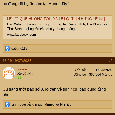
t
nó đang đổ bộ ầm ầm tại Hanoi đây?
e
r
LÊ LỢI QUÊ HƯƠNG TÔI - XÃ LÊ LỢI TỈNH HƯNG YÊN✅ | Bão Wifa có thể ảnh hưởng trực tiếp từ Quảng Ninh, Hải Phòng và Thái Bình, mọi người cần chú ý phòng chống. | Facebook
Bão Wifa có thể ảnh hưởng trực tiếp từ Quảng Ninh, Hải Phòng và
Thái Bình, mọi người cần chú ý phòng chống.
www.facebook.com
R
catking113
e
a
16:29 19/07/2025
#2
c
t
formen
Biển số
OF-485699
i
Xe cút kít
Động cơ
360,364 Mã lực
o
n
s
Cụ sang thớt bão số 3, rõ trên vệ tinh r cụ, báo đúng từng
:
phút
R
Linh rượu bằng phúc
,
Mimeo
và
Nhimtiu
e
a