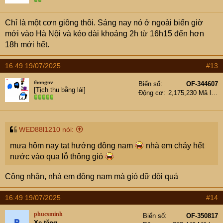
Chỉ là một cơn giông thôi. Sáng nay nó ở ngoài biển giờ
mới vào Hà Nội và kéo dài khoảng 2h từ 16h15 đến hơn
18h mới hết.
16:49 19/07/2025
#13
thongnv
Biển số
OF-344607
[Tịch thu bằng lái]
Động cơ
2,175,230 Mã lực
WED88l1210 nói:
mưa hôm nay tạt hướng đông nam
nhà em chảy hết
nước vào qua lỗ thông gió
Công nhận, nhà em đông nam mà gió dữ dội quá
16:49 19/07/2025
#14
phucsminh
Biển số
OF-350817
Xe tăng