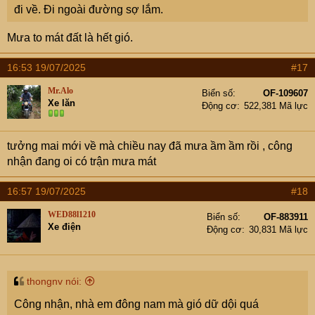
đi về. Đi ngoài đường sợ lắm.
Mưa to mát đất là hết gió.
16:53 19/07/2025
#17
Mr.Alo
Biển số
OF-109607
Xe lăn
Động cơ
522,381 Mã lực
tưởng mai mới về mà chiều nay đã mưa ầm ầm rồi , công
nhận đang oi có trận mưa mát
16:57 19/07/2025
#18
WED88l1210
Biển số
OF-883911
Xe điện
Động cơ
30,831 Mã lực
thongnv nói:
Công nhận, nhà em đông nam mà gió dữ dội quá