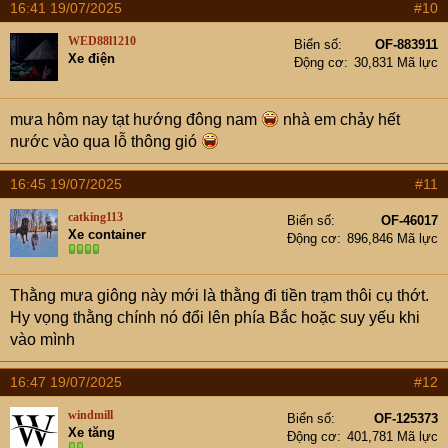
16:41 19/07/2025
#10
c
t
WED88l1210
Biển số
OF-883911
i
Xe điện
Động cơ
30,831 Mã lực
o
n
s
mưa hôm nay tạt hướng đông nam
nhà em chảy hết
:
nước vào qua lỗ thông gió
16:45 19/07/2025
#11
catking113
Biển số
OF-46017
Xe container
Động cơ
896,846 Mã lực
Thằng mưa giông này mới là thằng đi tiền trạm thôi cụ thớt.
Hy vọng thằng chính nó đổi lên phía Bắc hoặc suy yếu khi
vào mình
16:47 19/07/2025
#12
windmill
Biển số
OF-125373
Xe tăng
Động cơ
401,781 Mã lực