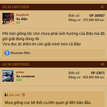
16:38 19/07/2025
#7
hungbeolt
Biển số
OF-183927
Xe điện
Động cơ
370,584 Mã lực
HN mới giông lốc chứ chưa phải ảnh hưởng của Bão mà đã
gió giật đùng đùng rồi .
Vừa đọc dc thêm tin còn giật mình hơn cả Bão
R
Mountain Men
e
a
16:39 19/07/2025
#8
c
t
polizia
Biển số
OF-13671
i
Xe container
Động cơ
659,904 Mã lực
o
n
s
:
joix nói:
Mưa giông cục bộ thôi cụ,liên quan gì đến bão đâu.