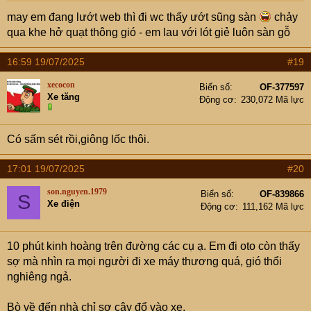
may em đang lướt web thì đi wc thấy ướt sũng sàn
chảy
qua khe hở quạt thông gió - em lau với lót giẻ luôn sàn gỗ
16:59 19/07/2025
#19
xecocon
Biển số
OF-377597
Xe tăng
Động cơ
230,072 Mã lực
Có sấm sét rồi,giông lốc thôi.
17:01 19/07/2025
#20
son.nguyen.1979
Biển số
OF-839866
S
Xe điện
Động cơ
111,162 Mã lực
10 phút kinh hoàng trên đường các cụ ạ. Em đi oto còn thấy
sợ mà nhìn ra mọi người đi xe máy thương quá, gió thổi
nghiêng ngả.
Bò về đến nhà chỉ sợ cây đổ vào xe.