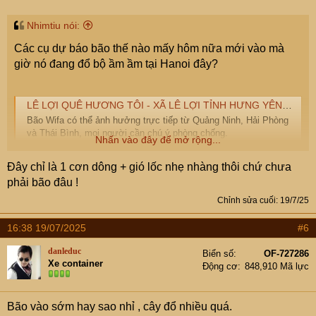
Nhimtiu nói:
Các cụ dự báo bão thế nào mấy hôm nữa mới vào mà
giờ nó đang đổ bộ ầm ầm tại Hanoi đây?
LÊ LỢI QUÊ HƯƠNG TÔI - XÃ LÊ LỢI TỈNH HƯNG YÊN✅ | Bão Wifa có thể ảnh hưởng trực tiếp từ Quảng Ninh, Hải Phòng và Thái Bình, mọi người cần chú ý phòng chống. | Facebook
Bão Wifa có thể ảnh hưởng trực tiếp từ Quảng Ninh, Hải Phòng
và Thái Bình, mọi người cần chú ý phòng chống.
Nhấn vào đây để mở rộng...
www.facebook.com
Đây chỉ là 1 cơn dông + gió lốc nhẹ nhàng thôi chứ chưa
phải bão đâu !
Chỉnh sửa cuối:
19/7/25
16:38 19/07/2025
#6
danleduc
Biển số
OF-727286
Xe container
Động cơ
848,910 Mã lực
Bão vào sớm hay sao nhỉ , cây đổ nhiều quá.