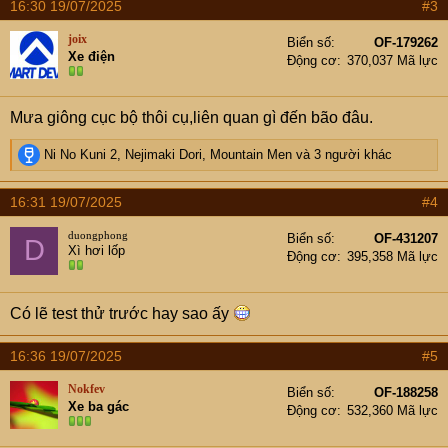
16:30 19/07/2025
#3
c
t
joix
Biển số
OF-179262
i
Xe điện
Động cơ
370,037 Mã lực
o
n
s
Mưa giông cục bộ thôi cụ,liên quan gì đến bão đâu.
:
R
Ni No Kuni 2
,
Nejimaki Dori
,
Mountain Men
và 3 người khác
e
a
16:31 19/07/2025
#4
c
t
duongphong
Biển số
OF-431207
D
i
Xì hơi lốp
Động cơ
395,358 Mã lực
o
n
s
Có lẽ test thử trước hay sao ấy
:
16:36 19/07/2025
#5
Nokfev
Biển số
OF-188258
Xe ba gác
Động cơ
532,360 Mã lực