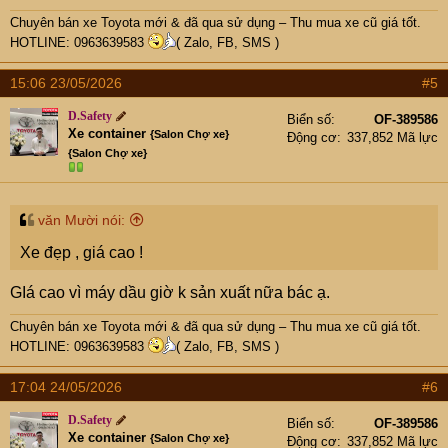
Chuyên bán xe Toyota mới & đã qua sử dụng – Thu mua xe cũ giá tốt.
HOTLINE: 0963639583
( Zalo, FB, SMS )
15:06 23/05/2026
#5
D.Safety
Biển số
OF-389586
Xe container
{Salon Chợ xe}
Động cơ
337,852 Mã lực
{Salon Chợ xe}
văn Mười nói:
Xe đẹp , giá cao !
GIá cao vì máy dầu giờ k sản xuất nữa bác ạ.
Chuyên bán xe Toyota mới & đã qua sử dụng – Thu mua xe cũ giá tốt.
HOTLINE: 0963639583
( Zalo, FB, SMS )
17:04 24/05/2026
#6
D.Safety
Biển số
OF-389586
Xe container
{Salon Chợ xe}
Động cơ
337,852 Mã lực