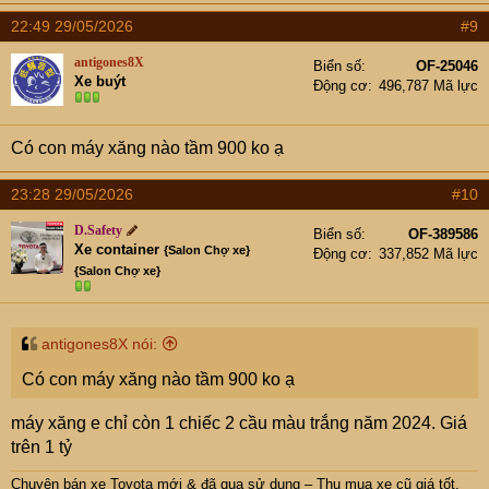
22:49 29/05/2026
#9
antigones8X
Biển số
OF-25046
Xe buýt
Động cơ
496,787 Mã lực
Có con máy xăng nào tầm 900 ko ạ
23:28 29/05/2026
#10
D.Safety
Biển số
OF-389586
Xe container
{Salon Chợ xe}
Động cơ
337,852 Mã lực
{Salon Chợ xe}
antigones8X nói:
Có con máy xăng nào tầm 900 ko ạ
máy xăng e chỉ còn 1 chiếc 2 cầu màu trắng năm 2024. Giá
trên 1 tỷ
Chuyên bán xe Toyota mới & đã qua sử dụng – Thu mua xe cũ giá tốt.