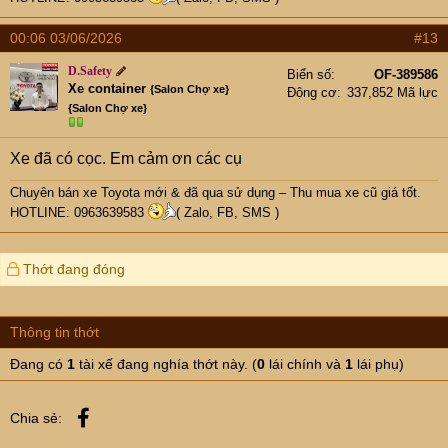
00:06 03/06/2026
#13
D.Safety
Biển số
OF-389586
Xe container
{Salon Chợ xe}
Động cơ
337,852 Mã lực
{Salon Chợ xe}
Xe đã có cọc. Em cảm ơn các cụ
Chuyên bán xe Toyota mới & đã qua sử dụng – Thu mua xe cũ giá tốt.
HOTLINE: 0963639583
( Zalo, FB, SMS )
Thớt đang đóng
Thông tin thớt
Đang có
1
tài xế đang nghía thớt này. (
0
lái chính và
1
lái phụ)
Facebook
Chia sẻ: