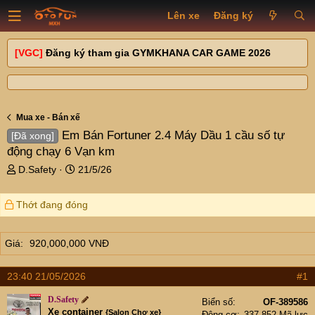
Lên xe
Đăng ký
[VGC]
Đăng ký tham gia GYMKHANA CAR GAME 2026
Mua xe - Bán xế
Em Bán Fortuner 2.4 Máy Dầu 1 cầu số tự
[Đã xong]
động chạy 6 Vạn km
T
N
D.Safety
21/5/26
h
g
r
à
Thớt đang đóng
e
y
a
g
d
ử
Giá
920,000,000 VNĐ
s
i
t
a
23:40 21/05/2026
#1
r
D.Safety
t
Biển số
OF-389586
Xe container
{Salon Chợ xe}
Động cơ
337,852 Mã lực