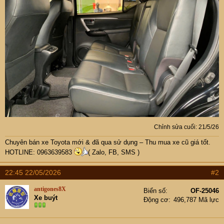
Chỉnh sửa cuối:
21/5/26
Chuyên bán xe Toyota mới & đã qua sử dụng – Thu mua xe cũ giá tốt.
HOTLINE: 0963639583
( Zalo, FB, SMS )
22:45 22/05/2026
#2
antigones8X
Biển số
OF-25046
Xe buýt
Động cơ
496,787 Mã lực