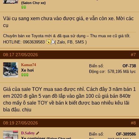
{Salon Chợ xe}
Vài cụ sang xem chưa vào được giá, e vẫn còn xe. Mời các
cụ
Chuyên bán xe Toyota mới & đã qua sử dụng – Thu mua xe cũ giá tốt.
HOTLINE: 0963639583
( Zalo, FB, SMS )
08:17 27/05/2026
#7
Kamaz74
Biển số
OF-738
Xe hơi
Động cơ
578,195 Mã lực
Giá của sale TOY mua sao được nhỉ. Cách đây 3 năm bán 1
em 2020 đi gần 5 vạn đồ lắp vào gần 100 củ giá bán 840tr
cho mấy ô sale TOY về bán k biết được bao nhiêu kêu lãi
bìa đậu. chịu
08:19 27/05/2026
#8
D.Safety
Biển số
OF-389586
Xe container
{Salon Chợ xe}