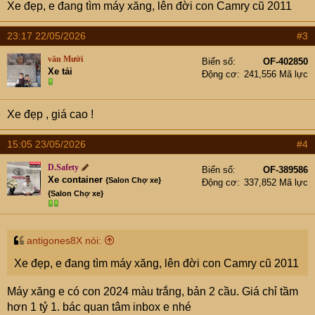
Xe đẹp, e đang tìm máy xăng, lên đời con Camry cũ 2011
23:17 22/05/2026
#3
văn Mười
Biển số
OF-402850
Xe tải
Động cơ
241,556 Mã lực
Xe đẹp , giá cao !
15:05 23/05/2026
#4
D.Safety
Biển số
OF-389586
Xe container
{Salon Chợ xe}
Động cơ
337,852 Mã lực
{Salon Chợ xe}
antigones8X nói:
Xe đẹp, e đang tìm máy xăng, lên đời con Camry cũ 2011
Máy xăng e có con 2024 màu trắng, bản 2 cầu. Giá chỉ tầm
hơn 1 tỷ 1. bác quan tâm inbox e nhé