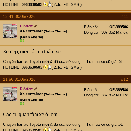
HOTLINE: 0963639583
( Zalo, FB, SMS )
13:41 30/05/2026
#11
D.Safety
Biển số
OF-389586
Xe container
{Salon Chợ xe}
Động cơ
337,852 Mã lực
{Salon Chợ xe}
Xe đẹp, mời các cụ thẩm xe
Chuyên bán xe Toyota mới & đã qua sử dụng – Thu mua xe cũ giá tốt.
HOTLINE: 0963639583
( Zalo, FB, SMS )
21:56 31/05/2026
#12
D.Safety
Biển số
OF-389586
Xe container
{Salon Chợ xe}
Động cơ
337,852 Mã lực
{Salon Chợ xe}
Các cụ quan tâm xe ới em
Chuyên bán xe Toyota mới & đã qua sử dụng – Thu mua xe cũ giá tốt.
HOTLINE: 0963639583
( Zalo, FB, SMS )