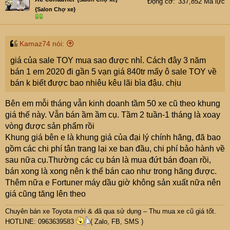
Động cơ
337,852 Mã lực
{Salon Chợ xe}
Kamaz74 nói:
giá của sale TOY mua sao được nhỉ. Cách đây 3 năm
bán 1 em 2020 đi gần 5 vạn giá 840tr mấy ô sale TOY về
bán k biết được bao nhiêu kêu lãi bìa đậu. chịu
Bên em mỗi tháng vẫn kinh doanh tầm 50 xe cũ theo khung
giá thế này. Vẫn bán ầm ầm cụ. Tầm 2 tuần-1 tháng là xoay
vòng được sản phẩm rồi
Khung giá bên e là khung giá của đại lý chính hãng, đã bao
gồm các chi phí tân trang lại xe ban đầu, chi phí bảo hành về
sau nữa cụ.Thường các cụ bán là mua đứt bán đoạn rồi,
bán xong là xong nên k thể bán cao như trong hãng được.
Thêm nữa e Fortuner máy dầu giờ không sản xuất nữa nên
giá cũng tăng lên theo
Chuyên bán xe Toyota mới & đã qua sử dụng – Thu mua xe cũ giá tốt.
HOTLINE: 0963639583
( Zalo, FB, SMS )