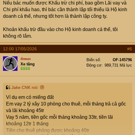
Nếu bác muốn được Khấu trừ chi phí, bao gồm Lãi vay và
Chi phí khấu hao, thì bác cần thành lập tối thiểu là Hộ kinh
doanh cá thể, nhưng tốt hơn là thành lập công ty.
Khoản khấu trừ đầu vào cho Hộ kinh doanh cá thể, tôi
không rõ lắm.
12:00 17/05/2026
#6
demax
Biển số
OF-145796
Xe tăng
Động cơ
989,731 Mã lực
Jake CNK nói:
Ví dụ em có miếng đất
Em vay 2 tỷ xây 10 phòng cho thuê, mỗi tháng trả cả gốc
và lãi khoảng 45tr
Vay 5 năm, tiền gốc mỗi tháng khoảng 33tr, tiền lãi
khoảng 12tr 1 tháng
Tiền cho thuê phòng được khoảng 40tr