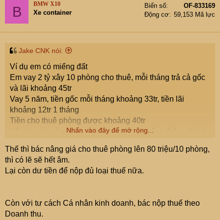
BMW X10
Biển số
OF-833169
B
Xe container
Động cơ
59,153 Mã lực
Jake CNK nói:
Ví dụ em có miếng đất
Em vay 2 tỷ xây 10 phòng cho thuê, mỗi tháng trả cả gốc
và lãi khoảng 45tr
Vay 5 năm, tiền gốc mỗi tháng khoảng 33tr, tiền lãi
khoảng 12tr 1 tháng
Tiền cho thuê phòng được khoảng 40tr
Nhấn vào đây để mở rộng...
Vậy trong trường hợp này là em đang bị âm, thậm chí còn
phải bù tiền ra trả cho NH
Thế thì bác nâng giá cho thuê phòng lên 80 triệu/10 phòng,
Vậy em sẽ bị tính thuế như thế nào?
thì có lẽ sẽ hết âm.
Lại còn dư tiền để nộp đủ loại thuế nữa.
Còn với tư cách Cá nhân kinh doanh, bác nộp thuế theo
Doanh thu.