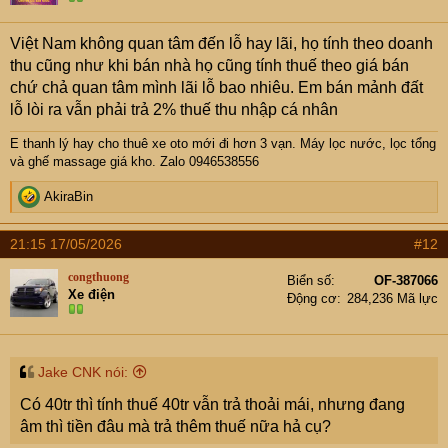
lượng phòng xây mới vẫn đang ra hàng nhiều.
n
s
Nhà trong ngõ sâu sẽ phải cạnh tranh bằng giá. Có thể
Việt Nam không quan tâm đến lỗ hay lãi, họ tính theo doanh
:
phải giảm 10-15% giá thuê để kéo khách.
thu cũng như khi bán nhà họ cũng tính thuế theo giá bán
Nếu sắp xây, phải tính toán thiết kế phòng có tầm nhìn xa,
chứ chả quan tâm mình lãi lỗ bao nhiêu. Em bán mảnh đất
công năng tốt, diện tích phòng rộng. Thì về lâu dài mới có
lỗ lòi ra vẫn phải trả 2% thuế thu nhập cá nhân
sức cạnh tranh.
E thanh lý hay cho thuê xe oto mới đi hơn 3 vạn
. Máy lọc nước, lọc tổng
và ghế massage giá kho. Zalo 0946538556
Rủi chính sách: TP HCM đã siết điều kiện KD với các
CCMN trong ngõ sâu (đã có thớt bàn về việc này). Em
R
AkiraBin
nhận định HN siết chỉ là vấn đề thời gian, siết ở mức độ
e
nào thì chưa biết.
a
21:15 17/05/2026
#12
c
t
congthuong
Biển số
OF-387066
i
Xe điện
Động cơ
284,236 Mã lực
o
n
s
:
Jake CNK nói:
Có 40tr thì tính thuế 40tr vẫn trả thoải mái, nhưng đang
âm thì tiền đâu mà trả thêm thuế nữa hả cụ?