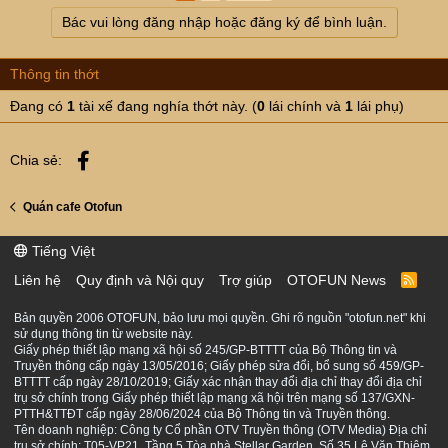
Bác vui lòng đăng nhập hoặc đăng ký để bình luận.
Thông tin thớt
Đang có
1
tài xế đang nghía thớt này. (
0
lái chính và
1
lái phụ)
Facebook
Chia sẻ:
Quán cafe Otofun
Tiếng Việt
Liên hệ
Quy định và Nội quy
Trợ giúp
OTOFUN News
R
S
S
Bản quyền 2006 OTOFUN, bảo lưu mọi quyền. Ghi rõ nguồn "otofun.net" khi
sử dụng thông tin từ website này.
Giấy phép thiết lập mạng xã hội số 245/GP-BTTTT của Bộ Thông tin và
Truyền thông cấp ngày 13/05/2016; Giấy phép sửa đổi, bổ sung số 459/GP-
BTTTT cấp ngày 28/10/2019; Giấy xác nhận thay đổi địa chỉ thay đổi địa chỉ
trụ sở chính trong Giấy phép thiết lập mạng xã hội trên mạng số 137/GXN-
PTTH&TTĐT cấp ngày 28/06/2024 của Bộ Thông tin và Truyền thông.
Tên doanh nghiệp: Công ty Cổ phần OTV Truyền thông (OTV Media) Địa chỉ
trụ sở chính: T05-VP21, Tầng 5 Tòa nhà Stellar Garden, Số 35 Lê Văn Thiêm,