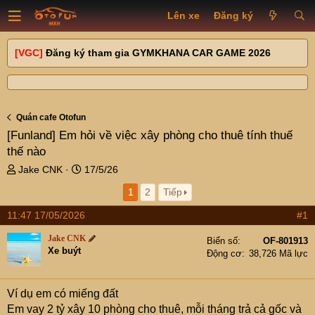
Lên xe
Đăng ký
[VGC]
Đăng ký tham gia GYMKHANA CAR GAME 2026
Quán cafe Otofun
[Funland]
Em hỏi về việc xây phòng cho thuê tính thuế
thế nào
T
N
Jake CNK
17/5/26
h
g
1
2
Tiếp
r
à
e
y
11:47 17/05/2026
#1
a
g
d
ử
Jake CNK
Biển số
OF-801913
s
i
Xe buýt
Động cơ
38,726 Mã lực
t
a
r
Ví dụ em có miếng đất
t
Em vay 2 tỷ xây 10 phòng cho thuê, mỗi tháng trả cả gốc và