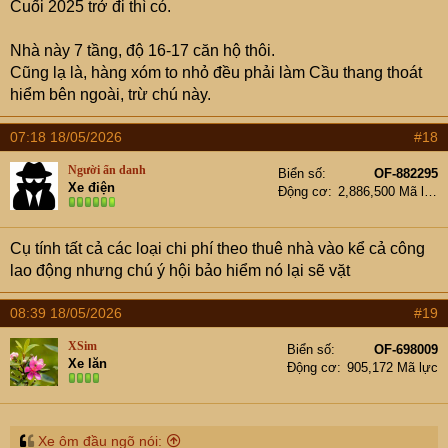
Cuối 2025 trở đi thì có.
Nhà này 7 tầng, độ 16-17 căn hộ thôi.
Cũng lạ là, hàng xóm to nhỏ đều phải làm Cầu thang thoát
hiểm bên ngoài, trừ chú này.
07:18 18/05/2026
#18
Người ẩn danh
Biển số
OF-882295
Xe điện
Động cơ
2,886,500 Mã lực
Cụ tính tất cả các loại chi phí theo thuê nhà vào kể cả công
lao động nhưng chú ý hội bảo hiểm nó lại sẽ vặt
08:39 18/05/2026
#19
XSim
Biển số
OF-698009
Xe lăn
Động cơ
905,172 Mã lực
Xe ôm đầu ngõ nói: