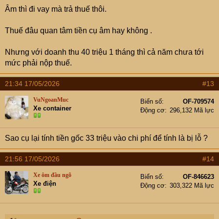
Âm thì đi vay mà trả thuế thôi.
Thuế đâu quan tâm tiền cụ âm hay không .
Nhưng với doanh thu 40 triệu 1 tháng thì cả năm chưa tới
mức phải nộp thuế.
21:34 17/05/2026
#13
VuNgoanMuc
Biển số
OF-709574
Xe container
Động cơ
296,132 Mã lực
Sao cụ lại tính tiền gốc 33 triệu vào chi phí để tính là bị lỗ ?
21:56 17/05/2026
#14
Xe ôm đầu ngõ
Biển số
OF-846623
Xe điện
Động cơ
303,322 Mã lực