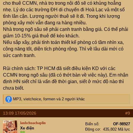
cho thuê CCMN, nhà trọ trong nội đô sẽ có khủng hoẳng
nhẹ. Lý do các trường ĐH di chuyển đi Hoà Lạc và một số
tỉnh lân cận. Lượng người thuê sẽ ít đi. Trong khi lượng
phòng xây mới vẫn đang ra hàng nhiều.
Nhà trong ngõ sâu sẽ phải cạnh tranh bằng giá. Có thể phải
giảm 10-15% giá thuê để kéo khách.
Nếu sắp xây, phải tính toán thiết kế phòng có tầm nhìn xa,
công năng tốt, diện tích phòng rộng. Thì về lâu dài mới có
sức cạnh tranh.
Rủi chính sách: TP HCM đã siết điều kiện KD với các
CCMN trong ngõ sâu (đã có thớt bàn về việc này). Em nhận
định HN siết chỉ là vấn đề thời gian, siết ở mức độ nào thì
chưa biết.
R
MP3
,
vietchoice
,
formen
và 2 người khác
e
a
13:09 17/05/2026
#9
c
t
lanhchuachaplin
Biển số
OF-98927
i
Xe điện
Động cơ
435,802 Mã lực
o