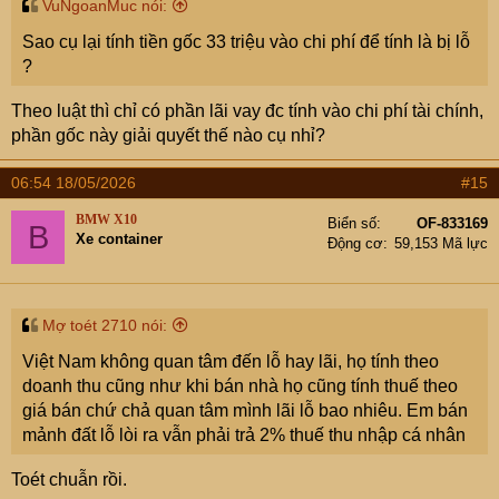
VuNgoanMuc nói:
Sao cụ lại tính tiền gốc 33 triệu vào chi phí để tính là bị lỗ
?
Theo luật thì chỉ có phần lãi vay đc tính vào chi phí tài chính,
phần gốc này giải quyết thế nào cụ nhỉ?
06:54 18/05/2026
#15
BMW X10
Biển số
OF-833169
B
Xe container
Động cơ
59,153 Mã lực
Mợ toét 2710 nói:
Việt Nam không quan tâm đến lỗ hay lãi, họ tính theo
doanh thu cũng như khi bán nhà họ cũng tính thuế theo
giá bán chứ chả quan tâm mình lãi lỗ bao nhiêu. Em bán
mảnh đất lỗ lòi ra vẫn phải trả 2% thuế thu nhập cá nhân
Toét chuẫn rồi.