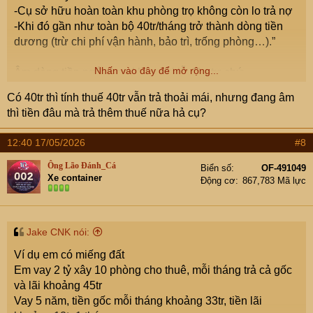
-Cụ sở hữu hoàn toàn khu phòng trọ không còn lo trả nợ
-Khi đó gần như toàn bộ 40tr/tháng trở thành dòng tiền
dương (trừ chi phí vận hành, bảo trì, trống phòng…).”
Nhấn vào đây để mở rộng...
Âm dòng tiền ngắn hạn khác với lỗ đầu tư chứ.
Có 40tr thì tính thuế 40tr vẫn trả thoải mái, nhưng đang âm
thì tiền đâu mà trả thêm thuế nữa hả cụ?
12:40 17/05/2026
#8
Ông Lão Đánh_Cá
Biển số
OF-491049
Xe container
Động cơ
867,783 Mã lực
Jake CNK nói:
Ví dụ em có miếng đất
Em vay 2 tỷ xây 10 phòng cho thuê, mỗi tháng trả cả gốc
và lãi khoảng 45tr
Vay 5 năm, tiền gốc mỗi tháng khoảng 33tr, tiền lãi