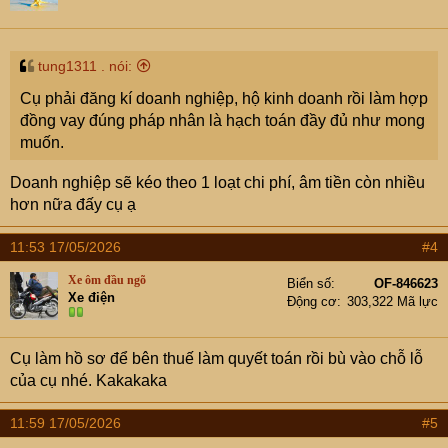
tung1311 . nói:
Cụ phải đăng kí doanh nghiệp, hộ kinh doanh rồi làm hợp
đồng vay đúng pháp nhân là hạch toán đầy đủ như mong
muốn.
Doanh nghiệp sẽ kéo theo 1 loạt chi phí, âm tiền còn nhiều
hơn nữa đấy cụ ạ
11:53 17/05/2026
#4
Xe ôm đầu ngõ
Biển số
OF-846623
Xe điện
Động cơ
303,322 Mã lực
Cụ làm hồ sơ để bên thuế làm quyết toán rồi bù vào chỗ lỗ
của cụ nhé. Kakakaka
11:59 17/05/2026
#5