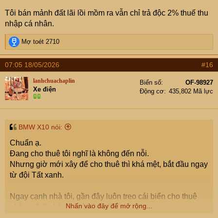
Tôi bán mảnh đất lãi lồi mồm ra vẫn chỉ trả độc 2% thuế thu
nhập cá nhân.
R
Mợ toét 2710
e
a
07:05 18/05/2026
#16
c
t
lanhchuachaplin
Biển số
OF-98927
i
Xe điện
Động cơ
435,802 Mã lực
o
n
s
:
BMW X10 nói:
Chuẩn ạ.
Đang cho thuê tôi nghĩ là không đến nỗi.
Nhưng giờ mới xây để cho thuê thì khá mệt, bắt đầu ngay
từ đội Tất xanh.
Ngay cạnh nhà tôi, gần đây luôn treo cái biển cho thuê
Nhấn vào đây để mở rộng...
phòng, 1-2 phòng ngủ đều có, dạng Chung cư mini.