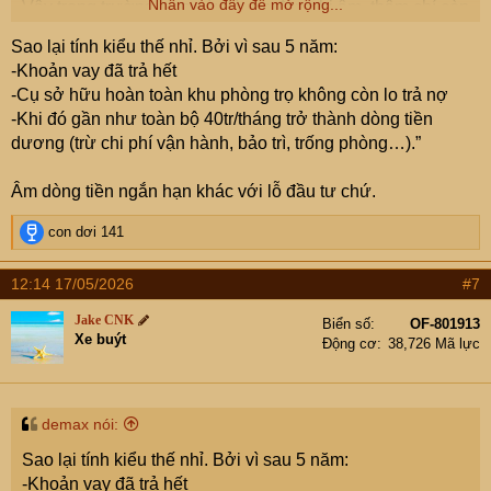
Nhấn vào đây để mở rộng...
Vậy trong trường hợp này là em đang bị âm, thậm chí còn
phải bù tiền ra trả cho NH
Sao lại tính kiểu thế nhỉ. Bởi vì sau 5 năm:
Vậy em sẽ bị tính thuế như thế nào?
-Khoản vay đã trả hết
-Cụ sở hữu hoàn toàn khu phòng trọ không còn lo trả nợ
-Khi đó gần như toàn bộ 40tr/tháng trở thành dòng tiền
dương (trừ chi phí vận hành, bảo trì, trống phòng…).”
Âm dòng tiền ngắn hạn khác với lỗ đầu tư chứ.
R
con dơi 141
e
a
12:14 17/05/2026
#7
c
t
Jake CNK
Biển số
OF-801913
i
Xe buýt
Động cơ
38,726 Mã lực
o
n
s
:
demax nói:
Sao lại tính kiểu thế nhỉ. Bởi vì sau 5 năm:
-Khoản vay đã trả hết