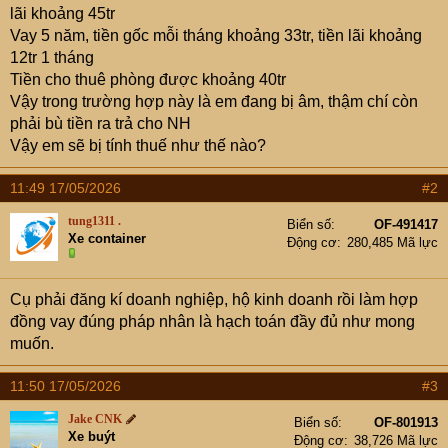
e
lãi khoảng 45tr
r
Vay 5 năm, tiền gốc mỗi tháng khoảng 33tr, tiền lãi khoảng
12tr 1 tháng
Tiền cho thuê phòng được khoảng 40tr
Vậy trong trường hợp này là em đang bị âm, thậm chí còn
phải bù tiền ra trả cho NH
Vậy em sẽ bị tính thuế như thế nào?
11:49 17/05/2026
#2
tung1311 .
Biển số
OF-491417
Xe container
Động cơ
280,485 Mã lực
Cụ phải đăng kí doanh nghiệp, hộ kinh doanh rồi làm hợp
đồng vay đúng pháp nhân là hạch toán đầy đủ như mong
muốn.
11:50 17/05/2026
#3
Jake CNK
Biển số
OF-801913
Xe buýt
Động cơ
38,726 Mã lực