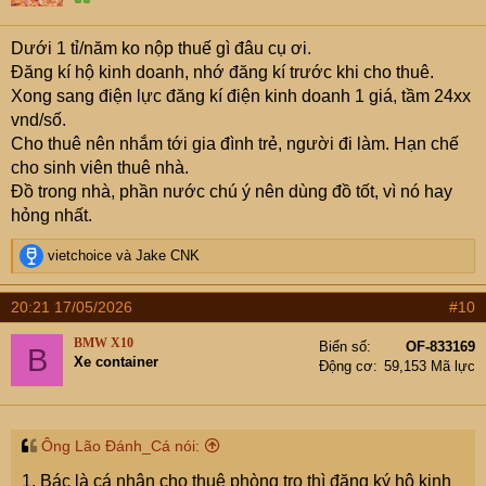
n
s
Dưới 1 tỉ/năm ko nộp thuế gì đâu cụ ơi.
:
Đăng kí hộ kinh doanh, nhớ đăng kí trước khi cho thuê.
Xong sang điện lực đăng kí điện kinh doanh 1 giá, tầm 24xx
vnd/số.
Cho thuê nên nhắm tới gia đình trẻ, người đi làm. Hạn chế
cho sinh viên thuê nhà.
Đồ trong nhà, phần nước chú ý nên dùng đồ tốt, vì nó hay
hỏng nhất.
R
vietchoice
và
Jake CNK
e
a
20:21 17/05/2026
#10
c
t
BMW X10
Biển số
OF-833169
B
i
Xe container
Động cơ
59,153 Mã lực
o
n
s
:
Ông Lão Đánh_Cá nói:
1. Bác là cá nhân cho thuê phòng trọ thì đăng ký hộ kinh