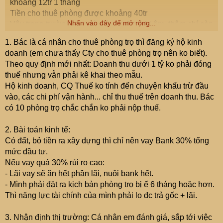
khoảng 12tr 1 tháng
Tiền cho thuê phòng được khoảng 40tr
Nhấn vào đây để mở rộng...
Vậy trong trường hợp này là em đang bị âm, thậm chí còn
phải bù tiền ra trả cho NH
1. Bác là cá nhân cho thuê phòng trọ thì đăng ký hộ kinh
Vậy em sẽ bị tính thế như thế nào?
doanh (em chưa thấy Cty cho thuê phòng trọ nên ko biết).
Theo quy định mới nhất: Doanh thu dưới 1 tỷ ko phải đóng
thuế nhưng vẫn phải kê khai theo mẫu.
Hộ kinh doanh, CQ Thuế ko tính đến chuyện khấu trừ đầu
vào, các chi phí vận hành... chỉ thu thuế trên doanh thu. Bác
có 10 phòng trọ chắc chắn ko phải nộp thuế.
2. Bài toán kinh tế:
Có đất, bỏ tiền ra xây dựng thì chỉ nên vay Bank 30% tổng
mức đầu tư.
Nếu vay quá 30% rủi ro cao:
- Lãi vay sẽ ăn hết phần lãi, nuôi bank hết.
- Mình phải đặt ra kịch bản phòng trọ bị ế 6 tháng hoặc hơn.
Thì năng lực tài chính của mình phải lo đc trả gốc + lãi.
3. Nhận định thị trường: Cá nhân em đánh giá, sắp tới việc