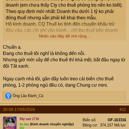
doanh (em chưa thấy Cty cho thuê phòng trọ nên ko biết).
Theo quy định mới nhất: Doanh thu dưới 1 tỷ ko phải
đóng thuế nhưng vẫn phải kê khai theo mẫu.
Hộ kinh doanh, CQ Thuế ko tính đến chuyện khấu trừ
đầu vào, các chi phí vận hành... chỉ thu thuế trên doanh
Nhấn vào đây để mở rộng...
thu. Bác có 10 phòng trọ chắc chắn ko phải nộp thuế.
Chuẩn ạ.
2. Bài toán kinh tế:
Đang cho thuê tôi nghĩ là không đến nỗi.
Có đất, bỏ tiền ra xây dựng thì chỉ nên vay Bank 30%
Nhưng giờ mới xây để cho thuê thì khá mệt, bắt đầu ngay từ
tổng mức đầu tư.
đội Tất xanh.
Nếu vay quá 30% rủi ro cao:
- Lãi vay sẽ ăn hết phần lãi, nuôi bank hết.
Ngay cạnh nhà tôi, gần đây luôn treo cái biển cho thuê
- Mình phải đặt ra kịch bản phòng trọ bị ế 6 tháng hoặc
phòng, 1-2 phòng ngủ đều có, dạng Chung cư mini.
hơn. Thì năng lực tài chính của mình phải lo đc trả gốc +
lãi.
R
Ông Lão Đánh_Cá
e
a
3. Nhận định thị trường: Cá nhân em đánh giá, sắp tới
20:58 17/05/2026
#11
c
việc cho thuê CCMN, nhà trọ trong nội đô sẽ có khủng
t
hoẳng nhẹ. Lý do các trường ĐH di chuyển đi Hoà Lạc và
Mợ toét 2710
Biển số
OF-163316
i
{Kinh doanh chuyên nghiệp}
Xe lừa
một số tỉnh lân cận. Lượng người thuê sẽ ít đi. Trong khi
Động cơ
374,157 Mã lực
o