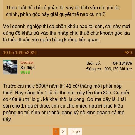
Theo luật thì chỉ có phần lãi vay đc tính vào chi phí tài
chính, phần gốc này giải quyết thế nào cụ nhỉ?
Với doanh nghiệp thì có phần khấu hao tài sản, cái này mới
dùng để khấu trừ vào thu nhập chịu thuế chứ khoản gốc kia
là thỏa thuận với ngân hàng không liên quan.
10:05 18/05/2026
#20
toechuoi
Biển số
OF-134876
Xe điện
Động cơ
903,170 Mã lực
Trước cái mức 500tr/ năm thì 41 củ/ tháng mới phải nộp
thuế. Nay nâng lên 1 tỷ rồi thì mức này lên tầm 80tr. Cụ mới
có 40triệu thì lo gì. kê khai thôi là xong. Cơ mà đấy là 1 tài
sản cho 1 người thuê, còn cụ cho nhiều người thuê kiểu
phòng trọ thì hình như phải đăng ký hộ kinh doanh cá thể
đấy.
1
2
Tiếp