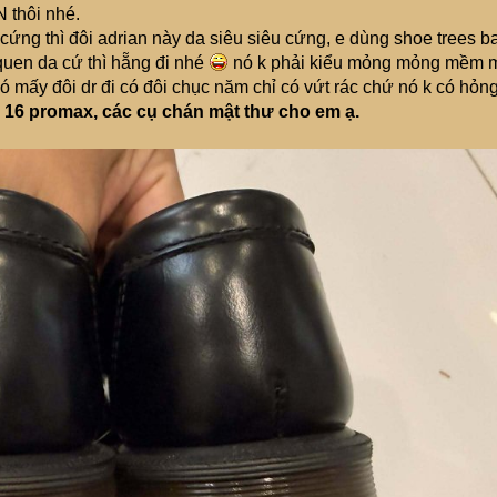
 thôi nhé.
cứng thì đôi adrian này da siêu siêu cứng, e dùng shoe trees b
quen da cứ thì hẵng đi nhé
nó k phải kiểu mỏng mỏng mềm 
có mấy đôi dr đi có đôi chục năm chỉ có vứt rác chứ nó k có hỏng
o 16 promax, các cụ chán mật thư cho em ạ.