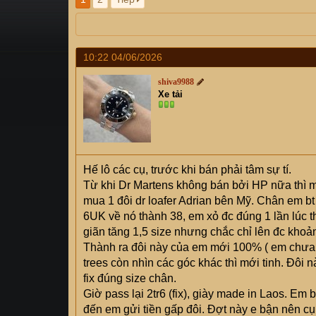
s
i
t
a
r
10:22 04/06/2026
t
e
shiva9988
r
Xe tải
Hế lô các cụ, trước khi bán phải tâm sự tí.
Từ khi Dr Martens không bán bởi HP nữa thì m
mua 1 đôi dr loafer Adrian bên Mỹ. Chân em bt
6UK về nó thành 38, em xỏ đc đúng 1 lần lúc t
giãn tăng 1,5 size nhưng chắc chỉ lên đc khoản
Thành ra đôi này của em mới 100% ( em chưa 
trees còn nhìn các góc khác thì mới tinh. Đôi
fix đúng size chân.
Giờ pass lại 2tr6 (fix), giày made in Laos. Em
đến em gửi tiền gấp đôi. Đợt này e bận nên cụ 