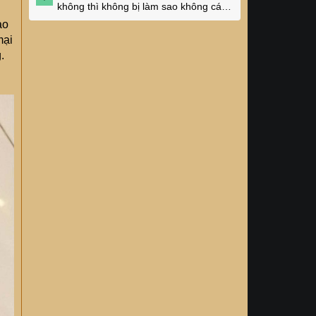
không thì không bị làm sao không các
cụ?
ao
mại
.