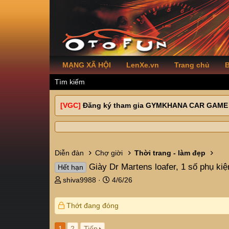
MẠNG XÃ HỘI
LenXe.vn
Trang chủ
B
Tìm kiếm
[VGC]
Đăng ký tham gia GYMKHANA CAR GAME
Diễn đàn
Chợ giời
Thời trang - làm đẹp
Giày Dr Martens loafer, 1 số phụ kiện
Hết hạn
T
N
shiva9988
4/6/26
h
g
r
à
Thớt đang đóng
e
y
a
g
d
ử
1
2
Tiếp