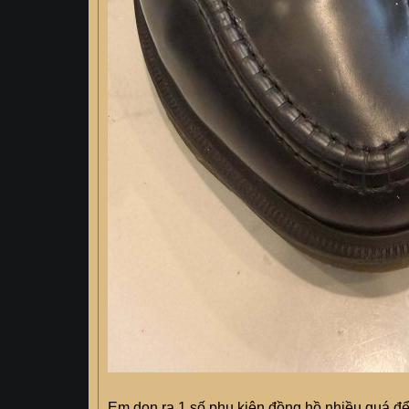
Em dọn ra 1 số phụ kiện đồng hồ nhiều quá để