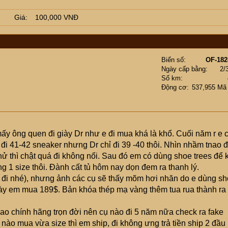
Giá
100,000 VNĐ
Biển số
OF-182
Ngày cấp bằng
2/
Số km
Động cơ
537,955 Mã
ấy ông quen đi giày Dr như e đi mua khá là khổ. Cuối năm r e 
 đi 41-42 sneaker nhưng Dr chỉ đi 39 -40 thôi. Nhìn nhầm tnao đ
hử thì chật quá đi không nổi. Sau đó em có dùng shoe trees để 
g 1 size thôi. Đành cất tủ hôm nay dọn đem ra thanh lý.
đi nhé), nhưng ảnh các cụ sẽ thấy mõm hơi nhăn do e dùng s
 này em mua 189$. Bản khóa thép mạ vàng thêm tua rua thành ra 
 bao chính hãng trọn đời nên cụ nào đi 5 năm nữa check ra fake
nào mua vừa size thì em ship, đi không ưng trả tiền ship 2 đầu 