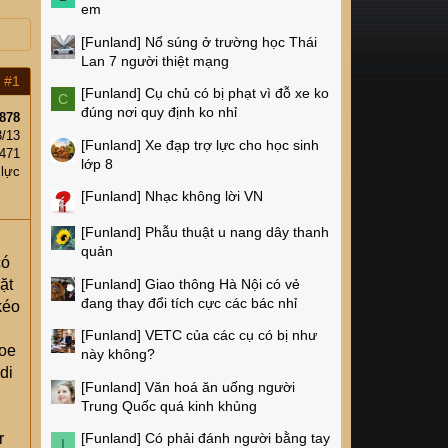
em
[Funland]
Nổ súng ở trường học Thái
Lan 7 người thiệt mạng
#1
[Funland]
Cụ chủ có bị phạt vì đỗ xe ko
C
đúng nơi quy định ko nhỉ
878
3/13
[Funland]
Xe đạp trợ lực cho học sinh
471
lớp 8
 lực
[Funland]
Nhạc không lời VN
[Funland]
Phẫu thuật u nang dây thanh
quản
có
[Funland]
Giao thông Hà Nội có vẻ
ặt
đang thay đổi tích cực các bác nhỉ
kéo
[Funland]
VETC của các cụ có bị như
hoe
này không?
di
[Funland]
Văn hoá ăn uống người
Trung Quốc quá kinh khủng
r
[Funland]
Có phải đánh người bằng tay
I