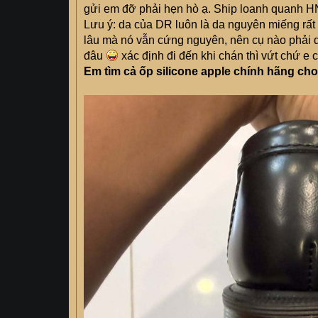
gửi em đỡ phải hẹn hò ạ. Ship loanh quanh HN
Lưu ý: da của DR luôn là da nguyên miếng rất 
lâu mà nó vẫn cứng nguyên, nên cụ nào phải 
đâu
xác định đi đến khi chán thì vứt chứ e 
Em tìm cả ốp silicone apple chính hãng ch