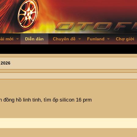
ài mới
Diễn đàn
Chuyên đề
Funland
Chợ giời
 2026
 đồng hồ linh tinh, tìm ốp silicon 16 prm