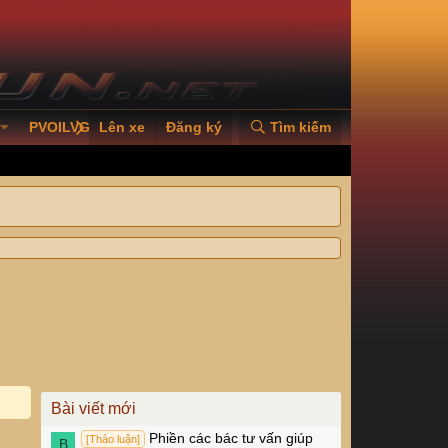
PVOILVGC2026
Lên xe
Đăng ký
Tìm kiếm
Bài viết mới
Phiền các bác tư vấn giúp
[Thảo luận]
B