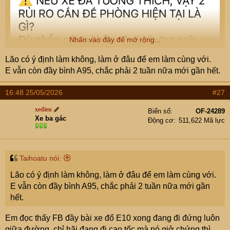
Nhấn vào đây để mở rộng...
Lão có ý định làm không, làm ở đâu để em làm cùng với.
E vẫn còn đầy bình A95, chắc phải 2 tuần nữa mới gần hết.
16:48 25/05/2026
#27
xedieu
Biển số
OF-24289
Xe ba gác
Động cơ
511,622 Mã lực
Taihoatu nói:
Lão có ý định làm không, làm ở đâu để em làm cùng với.
E vẫn còn đầy bình A95, chắc phải 2 tuần nữa mới gần
hết.
Em đọc thấy FB đầy bài xe đổ E10 xong đang đi đứng luôn
giữa đường, chỉ hãi đang đi cao tốc mà nó giở chứng thì