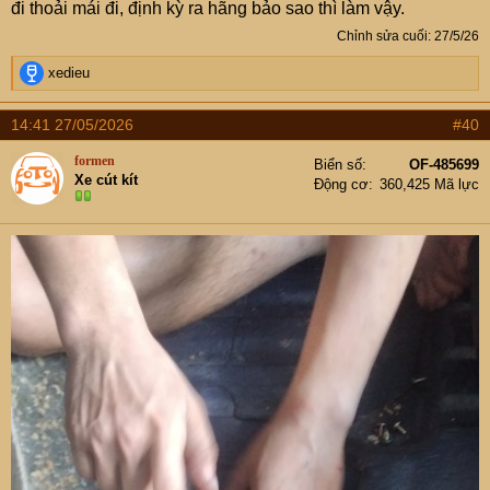
đi thoải mái đi, định kỳ ra hãng bảo sao thì làm vậy.
Chỉnh sửa cuối:
27/5/26
R
xedieu
e
a
14:41 27/05/2026
#40
c
t
formen
Biển số
OF-485699
i
Xe cút kít
Động cơ
360,425 Mã lực
o
n
s
: