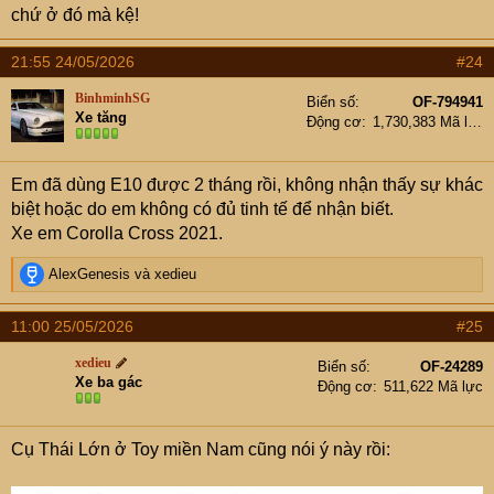
chứ ở đó mà kệ!
21:55 24/05/2026
#24
BinhminhSG
Biển số
OF-794941
Xe tăng
Động cơ
1,730,383 Mã lực
Em đã dùng E10 được 2 tháng rồi, không nhận thấy sự khác
biệt hoặc do em không có đủ tinh tế để nhận biết.
Xe em Corolla Cross 2021.
R
AlexGenesis
và
xedieu
e
a
11:00 25/05/2026
#25
c
t
xedieu
Biển số
OF-24289
i
Xe ba gác
Động cơ
511,622 Mã lực
o
n
s
Cụ Thái Lớn ở Toy miền Nam cũng nói ý này rồi:
: