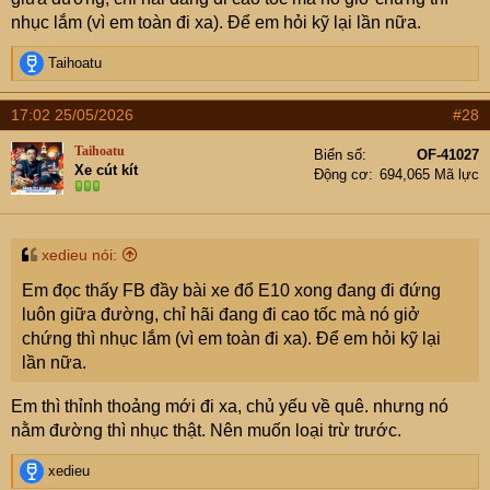
nhục lắm (vì em toàn đi xa). Để em hỏi kỹ lại lần nữa.
R
Taihoatu
e
a
17:02 25/05/2026
#28
c
t
Taihoatu
Biển số
OF-41027
i
Xe cút kít
Động cơ
694,065 Mã lực
o
n
s
:
xedieu nói:
Em đọc thấy FB đầy bài xe đổ E10 xong đang đi đứng
luôn giữa đường, chỉ hãi đang đi cao tốc mà nó giở
chứng thì nhục lắm (vì em toàn đi xa). Để em hỏi kỹ lại
lần nữa.
Em thì thỉnh thoảng mới đi xa, chủ yếu về quê. nhưng nó
nằm đường thì nhục thật. Nên muốn loại trừ trước.
R
xedieu
e