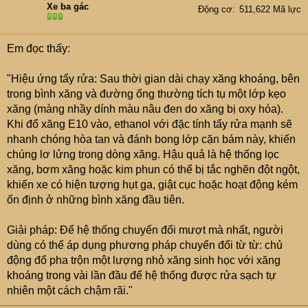
Xe ba gác
Động cơ
511,622 Mã lực
Em đọc thấy:
"Hiệu ứng tẩy rửa: Sau thời gian dài chạy xăng khoáng, bên
trong bình xăng và đường ống thường tích tụ một lớp kẹo
xăng (màng nhầy dính màu nâu đen do xăng bị oxy hóa).
Khi đổ xăng E10 vào, ethanol với đặc tính tẩy rửa mạnh sẽ
nhanh chóng hòa tan và đánh bong lớp cặn bám này, khiến
chúng lơ lửng trong dòng xăng. Hậu quả là hệ thống lọc
xăng, bơm xăng hoặc kim phun có thể bị tắc nghẽn đột ngột,
khiến xe có hiện tượng hụt ga, giật cục hoặc hoạt động kém
ổn định ở những bình xăng đầu tiên.
Giải pháp: Để hệ thống chuyển đổi mượt mà nhất, người
dùng có thể áp dụng phương pháp chuyển đổi từ từ: chủ
động đổ pha trộn một lượng nhỏ xăng sinh học với xăng
khoáng trong vài lần đầu để hệ thống được rửa sạch tự
nhiên một cách chậm rãi."