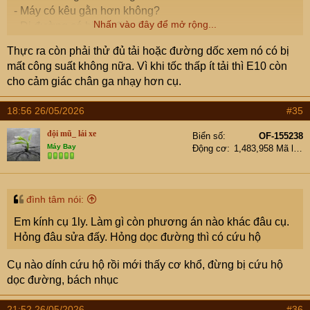
- Máy có kêu gằn hơn không?
Nhấn vào đây để mở rộng...
- Đi đường có bị lịm đi ko?
Thực ra còn phải thử đủ tải hoặc đường dốc xem nó có bị
mất công suất không nữa. Vì khi tốc thấp ít tải thì E10 còn
cho cảm giác chân ga nhạy hơn cụ.
18:56 26/05/2026
#35
đội mũ_ lái xe
Biển số
OF-155238
Máy Bay
Động cơ
1,483,958 Mã lực
đình tâm nói:
Em kính cụ 1ly. Làm gì còn phương án nào khác đâu cụ.
Hỏng đâu sửa đấy. Hỏng dọc đường thì có cứu hộ
Cụ nào dính cứu hộ rồi mới thấy cơ khổ, đừng bị cứu hộ
dọc đường, bách nhục
21:52 26/05/2026
#36