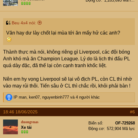
Động cơ
1,283,693 Mã lực
o
n
s
:
Beu 4x4 nói:
Văn hay dư lày chốt lại mùa tới ăn mấy hử các anh?
Thành thực mà nói, không riêng gì Liverpool, các đội bóng
Anh khó mà ăn Champion League. Lý do là lịch thi đấu PL
quá dày đặc, đã thế lại còn cạnh tranh khốc liệt.
Nên em hy vọng Liverpool sẽ lại vô địch PL, còn CL thì nhờ
vào may rủi thôi. Tiến sâu ở CL thì chắc rồi, khỏi phải bàn !
R
IP man
,
ken07
,
nguyenbinh777
và 4 người khác
e
a
18:46 18/06/2025
#6
c
t
duongvnas
Biển số
OF-729268
i
Xe tải
Động cơ
572,904 Mã lực
o
n