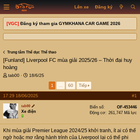
Lên xe
Đăng ký
[VGC]
Đăng ký tham gia GYMKHANA CAR GAME 2026
Trung tâm Thể dục Thể thao
[Funland]
Liverpool FC mùa giải 2025/26 – Thời đại huy
hoàng
T
N
tab00
18/6/25
h
g
1
…
60
Tiếp
r
à
e
y
17:29 18/06/2025
#1
a
g
d
ử
tab00
Biển số
OF-453446
s
i
Xe điện
Động cơ
261,747 Mã lực
t
a
r
Khi mùa giải Premier League 2024/25 khởi tranh, ít ai có thể
t
ngờ hoặc mơ rằng hành trình của Liverpool lại có thể phi