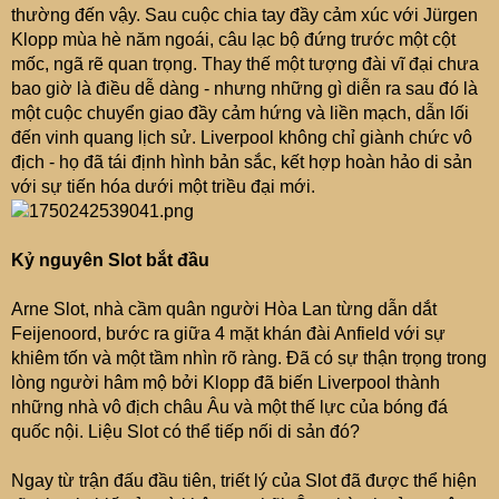
e
thường đến vậy. Sau cuộc chia tay đầy cảm xúc với Jürgen
r
Klopp mùa hè năm ngoái, câu lạc bộ đứng trước một cột
mốc, ngã rẽ quan trọng. Thay thế một tượng đài vĩ đại chưa
bao giờ là điều dễ dàng - nhưng những gì diễn ra sau đó là
một cuộc chuyển giao đầy cảm hứng và liền mạch, dẫn lối
đến vinh quang lịch sử. Liverpool không chỉ giành chức vô
địch - họ đã tái định hình bản sắc, kết hợp hoàn hảo di sản
với sự tiến hóa dưới một triều đại mới.
Kỷ nguyên Slot bắt đầu
Arne Slot, nhà cầm quân người Hòa Lan từng dẫn dắt
Feijenoord, bước ra giữa 4 mặt khán đài Anfield với sự
khiêm tốn và một tầm nhìn rõ ràng. Đã có sự thận trọng trong
lòng người hâm mộ bởi Klopp đã biến Liverpool thành
những nhà vô địch châu Âu và một thế lực của bóng đá
quốc nội. Liệu Slot có thể tiếp nối di sản đó?
Ngay từ trận đấu đầu tiên, triết lý của Slot đã được thể hiện