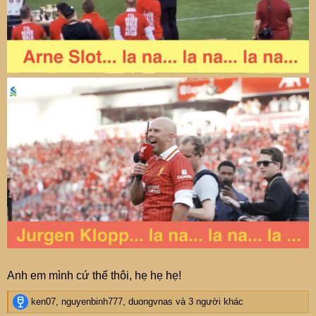
Anh em mình cứ thế thôi, hẹ hẹ hẹ!
R
ken07
,
nguyenbinh777
,
duongvnas
và 3 người khác
e