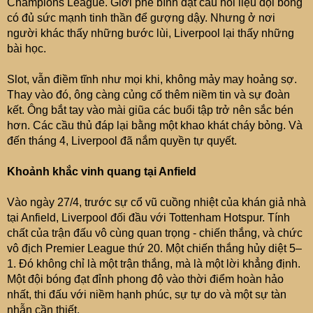
Champions League. Giới phê bình đặt câu hỏi liệu đội bóng
có đủ sức mạnh tinh thần để gượng dậy. Nhưng ở nơi
người khác thấy những bước lùi, Liverpool lại thấy những
bài học.
Slot, vẫn điềm tĩnh như mọi khi, không mảy may hoảng sợ.
Thay vào đó, ông càng củng cố thêm niềm tin và sự đoàn
kết. Ông bắt tay vào mài giũa các buổi tập trở nên sắc bén
hơn. Các cầu thủ đáp lại bằng một khao khát cháy bỏng. Và
đến tháng 4, Liverpool đã nắm quyền tự quyết.
Khoảnh khắc vinh quang tại Anfield
Vào ngày 27/4, trước sự cổ vũ cuồng nhiệt của khán giả nhà
tại Anfield, Liverpool đối đầu với Tottenham Hotspur. Tính
chất của trận đấu vô cùng quan trọng - chiến thắng, và chức
vô địch Premier League thứ 20. Một chiến thắng hủy diệt 5–
1. Đó không chỉ là một trận thắng, mà là một lời khẳng định.
Một đội bóng đạt đỉnh phong độ vào thời điểm hoàn hảo
nhất, thi đấu với niềm hạnh phúc, sự tự do và một sự tàn
nhẫn cần thiết.