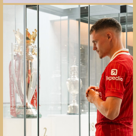
Liverpool không gắn liền với một kỷ nguyên hay một
huấn luyện viên duy nhất, mà đã là truyền thống ăn sâu
vào máu của câu lạc bộ.
View attachment 9181677
Mùa giải lịch sử
Điều làm nên sự đặc biệt của danh hiệu này không chỉ là
chiếc cúp bạc- mà là sự lột xác. Từ sự mông lung của
việc thay đổi huấn luyện viên đến thế thống trị không thể
lay chuyển, Liverpool đã chứng minh mình không chỉ là
một đội bóng vĩ đại - mà còn là một đế chế vĩ đại.
View attachment 9181666
Đối với người hâm mộ và các nhà phân tích bóng đá, sự
trỗi dậy của Liverpool mùa này là một trường hợp nghiên
cứu thú vị về khả năng thích ứng, quản lý đội hình và tiến
hóa về chiến thuật.
Mùa giải 2024/25 sẽ được nhớ đến không chỉ vì những
bàn thắng, những kịch tính hay những màn ăn mừng - mà
còn vì sự kiên cường, đoàn kết và tham vọng đã mang về