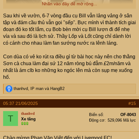
thắng liên tiếp, đánh bại các đối thủ bằng cả kết quả và ý
Nhấn vào đây để mở rộng...
chí, và vượt qua những trận đấu sân khách khó khăn một
cách đầy bản lĩnh. Chủ trương xoay tua của Slot đã giúp
Sau khi về vườn, 6-7 vòng đầu cụ Bill vẫn lảng vảng ở sân
đội hình luôn duy trì được sự sung sức bất chấp lịch thi
tập và đám cầu thủ vẫn gọi "sếp". Bực mình vì thành tích giai
đấu dày đặc. Các tài năng trẻ như Conor Bradley cũng
đoạn đó ko tốt lắm, cụ Bob bèn mời cụ Bill lượn đi để nhẹ
bắt đầu tỏa sáng, gia tăng chiều sâu cho đội hình.
vía và sau đó là lịch sử. Thầy Lốp và Lốt cũng chỉ dành lời
có cánh cho nhau làm fan sướng nước ra lênh láng.
Thách thức nghịch cảnh
Con dùa có vẻ ko rút ra điều gì từ bài học này nên cho thằng
Không phải mọi thứ đều dễ dàng. Liverpool đã phải nếm
Sơn cà chua làm đại sứ 12 năm ròng bú đẫm
£
2m/năm và
trải nỗi thất vọng tại các giải đấu cúp quốc nội và một thất
nhất là ám clb ko những ko ngóc lên mà còn sụp mẹ xuống
bại đáng quên ngay từ vòng đầu giai đoạn đối đầu trực
hố.
tiếp ở Champions League. Giới phê bình đặt câu hỏi liệu
R
thanhvd
,
IP man
và
HangB2
đội bóng có đủ sức mạnh tinh thần để gượng dậy. Nhưng
e
ở nơi người khác thấy những bước lùi, Liverpool lại thấy
a
những bài học.
05:37 21/06/2025
#15
c
t
thanhvd
Biển số
OF-8043
T
Slot, vẫn điềm tĩnh như mọi khi, không mảy may hoảng
i
Xe tăng
Động cơ
529,096 Mã lực
o
sợ. Thay vào đó, ông càng củng cố thêm niềm tin và sự
n
đoàn kết. Ông bắt tay vào mài giũa các buổi tập trở nên
s
sắc bén hơn. Các cầu thủ đáp lại bằng một khao khát
Chào mừng Phan Văn Việt đến với Liverpool FC!
: