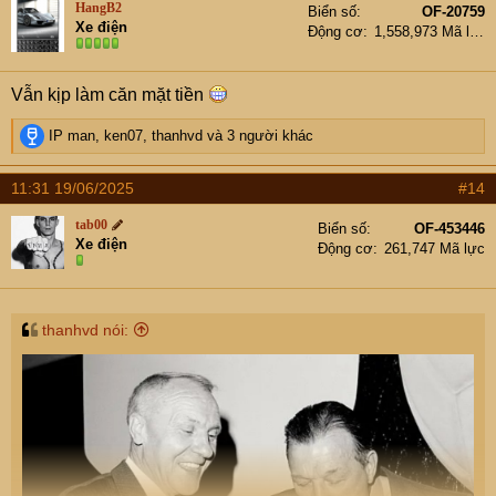
HangB2
Và còn đó Virgil van Dijk, điềm tĩnh, uy lực và luôn có mặt
Biển số
OF-20759
i
Xe điện
Động cơ
1,558,973 Mã lực
ở mọi điểm nóng. Với tấm băng đội trưởng, anh là hiện
o
n
thân cho tinh thần, bản lĩnh của nhà vô địch. Bình tĩnh
s
trước áp lực, không khoan nhượng trong các pha đối đầu
Vẫn kịp làm căn mặt tiền
:
và là một người thủ lĩnh tinh thần trên sân, van Dijk đã
dẫn dắt một hàng thủ trẻ trung vượt qua những thời khắc
R
IP man
,
ken07
,
thanhvd
và 3 người khác
e
sóng gió.
a
11:31 19/06/2025
#14
c
Bước ngoặt mùa giải
t
tab00
Biển số
OF-453446
i
Xe điện
Động cơ
261,747 Mã lực
Mọi mùa giải vô địch đều có trận đấu quyết định. Với
o
n
Liverpool, thời khắc đó đến vào tháng 2 tại Anfield, trong
s
trận đấu với kình địch lớn nhất - Manchester City. Đó
:
không chỉ là một trận đấu; đó là một bài kiểm tra về niềm
thanhvd nói:
tin. Khi cuộc đua ở nhóm đầu đang vô cùng sít sao, một
chiến thắng sẽ thay đổi hoàn toàn cục diện. Liverpool đã
trình diễn một màn trình diễn trên cơ hoàn toàn về cường
độ và chiến thuật, giành thắng lợi 2–0.
Kể từ đó, Liverpool bứt tốc mạnh mẽ, giành các chiến