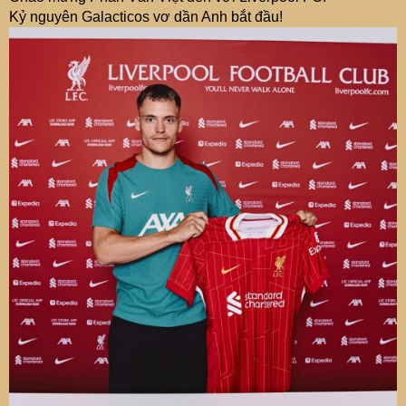
cháy bỏng. Và đến tháng 4, Liverpool đã nắm quyền tự
Kỷ nguyên Galacticos vơ dần Anh bắt đầu!
quyết.
Khoảnh khắc vinh quang tại Anfield
Vào ngày 27/4, trước sự cổ vũ cuồng nhiệt của khán giả
nhà tại Anfield, Liverpool đối đầu với Tottenham Hotspur.
Tính chất của trận đấu vô cùng quan trọng - chiến thắng,
và chức vô địch Premier League thứ 20. Một chiến thắng
hủy diệt 5–1. Đó không chỉ là một trận thắng, mà là một
Anh em mình cứ thế thôi, hẹ hẹ hẹ!
lời khẳng định. Một đội bóng đạt đỉnh phong độ vào thời
điểm hoàn hảo nhất, thi đấu với niềm hạnh phúc, sự tự
do và một sự tàn nhẫn cần thiết.
View attachment 9181679
Khi tiếng còi trận đấu cuối cùng với Crystal Palace vang
lên, hoa giấy phủ kín vùng Merseyside. Van Dijk nâng
cao chiếc cúp, trở thành đội trưởng người Hòa Lan đầu
tiên làm được điều này tại Anh. Xung quanh anh, các
đồng đội ăn mừng không chỉ vì một chiến thắng, mà vì cả
một hành trình- một mùa giải đã chứng minh bản sắc của