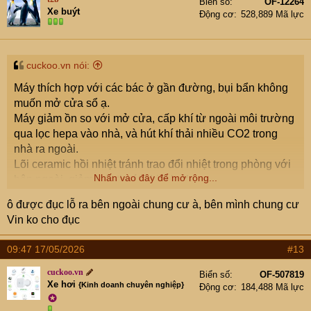
Biển số
OF-12264
Xe buýt
Động cơ
528,889 Mã lực
cuckoo.vn nói:
Máy thích hợp với các bác ở gần đường, bụi bẩn không
muốn mở cửa sổ ạ.
Máy giảm ồn so với mở cửa, cấp khí từ ngoài môi trường
qua lọc hepa vào nhà, và hút khí thải nhiều CO2 trong
nhà ra ngoài.
Lõi ceramic hồi nhiệt tránh trao đổi nhiệt trong phòng với
Nhấn vào đây để mở rộng...
bên ngoài, giảm thất thoát nhiệt lạnh.
Công suất 2-7w với lượng khí trao đổi đến 68m3/h, chạy
ô được đục lỗ ra bên ngoài chung cư à, bên mình chung cư
24/7 hầu như không tốn điện ạ.
Vin ko cho đục
ps: Khách đường Hoàng Quốc Việt ạ.
09:47 17/05/2026
#13
cuckoo.vn
Biển số
OF-507819
Xe hơi
{Kinh doanh chuyên nghiệp}
Động cơ
184,488 Mã lực
✪