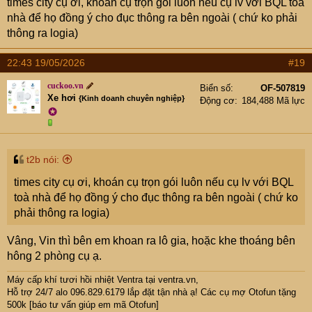
times city cụ ơi, khoán cụ trọn gói luôn nếu cụ lv với BQL toà
nhà để họ đồng ý cho đục thông ra bên ngoài ( chứ ko phải
thông ra logia)
22:43 19/05/2026
#19
cuckoo.vn
Biển số
OF-507819
Xe hơi
{Kinh doanh chuyên nghiệp}
Động cơ
184,488 Mã lực
✪
t2b nói:
times city cụ ơi, khoán cụ trọn gói luôn nếu cụ lv với BQL
toà nhà để họ đồng ý cho đục thông ra bên ngoài ( chứ ko
phải thông ra logia)
Vâng, Vin thì bên em khoan ra lô gia, hoặc khe thoáng bên
hông 2 phòng cụ ạ.
Máy cấp khí tươi hồi nhiệt Ventra
tại ventra.vn,
Hỗ trợ 24/7 alo 096.829.6179 lắp đặt tận nhà ạ! Các cụ mợ Otofun tặng
500k [báo tư vấn giúp em mã Otofun]