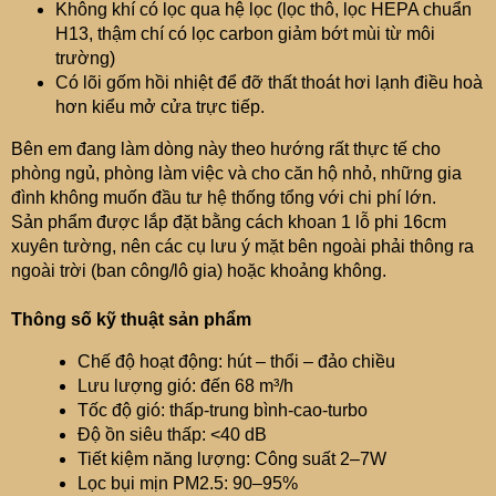
Không khí có lọc qua hệ lọc (lọc thô, lọc HEPA chuẩn
H13, thậm chí có lọc carbon giảm bớt mùi từ môi
trường)
Có lõi gốm hồi nhiệt để đỡ thất thoát hơi lạnh điều hoà
hơn kiểu mở cửa trực tiếp.
Bên em đang làm dòng này theo hướng rất thực tế cho
phòng ngủ, phòng làm việc và cho căn hộ nhỏ, những gia
đình không muốn đầu tư hệ thống tổng với chi phí lớn.
Sản phẩm được lắp đặt bằng cách khoan 1 lỗ phi 16cm
xuyên tường, nên các cụ lưu ý mặt bên ngoài phải thông ra
ngoài trời (ban công/lô gia) hoặc khoảng không.
Thông số kỹ thuật sản phẩm
Chế độ hoạt động: hút – thổi – đảo chiều
Lưu lượng gió: đến 68 m³/h
Tốc độ gió: thấp-trung bình-cao-turbo
Độ ồn siêu thấp: <40 dB
Tiết kiệm năng lượng: Công suất 2–7W
Lọc bụi mịn PM2.5: 90–95%