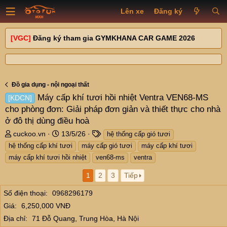
Lên xe
Đăng ký
[VGC]
Đăng ký tham gia GYMKHANA CAR GAME 2026
Đồ gia dụng - nội ngoại thất
Máy cấp khí tươi hồi nhiệt Ventra VEN68-MS
[KDCN]
cho phòng đơn: Giải pháp đơn giản và thiết thực cho nhà
ở đô thị dùng điều hoà
T
N
T
cuckoo.vn
13/5/26
hệ thống cấp gió tươi
h
g
a
hệ thống cấp khí tươi
máy cấp gió tươi
máy cấp khí tươi
r
à
g
máy cấp khí tươi hồi nhiệt
ven68-ms
ventra
e
y
s
a
g
1
2
3
Tiếp
d
ử
s
i
Số điện thoại
0968296179
t
Giá
6,250,000 VNĐ
a
Địa chỉ
71 Đỗ Quang, Trung Hòa, Hà Nội
r