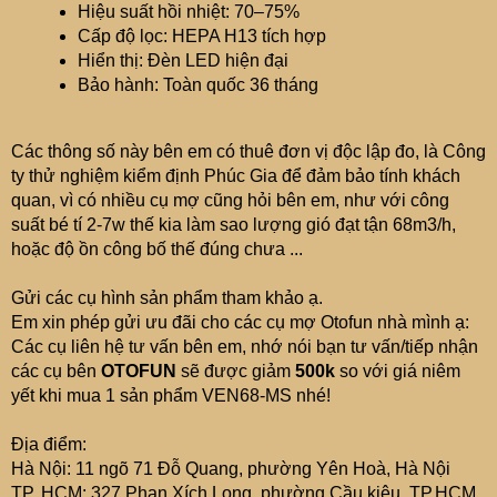
Hiệu suất hồi nhiệt: 70–75%
Cấp độ lọc: HEPA H13 tích hợp
Hiển thị: Đèn LED hiện đại
Bảo hành: Toàn quốc 36 tháng
Các thông số này bên em có thuê đơn vị độc lập đo, là Công
ty thử nghiệm kiểm định Phúc Gia để đảm bảo tính khách
quan, vì có nhiều cụ mợ cũng hỏi bên em, như với công
suất bé tí 2-7w thế kia làm sao lượng gió đạt tận 68m3/h,
hoặc độ ồn công bố thế đúng chưa ...
Gửi các cụ hình sản phẩm tham khảo ạ.
Em xin phép gửi ưu đãi cho các cụ mợ Otofun nhà mình ạ:
Các cụ liên hệ tư vấn bên em, nhớ nói bạn tư vấn/tiếp nhận
các cụ bên
OTOFUN
sẽ được giảm
500k
so với giá niêm
yết khi mua 1 sản phẩm VEN68-MS nhé!
Địa điểm:
Hà Nội: 11 ngõ 71 Đỗ Quang, phường Yên Hoà, Hà Nội
TP. HCM: 327 Phan Xích Long, phường Cầu kiệu, TP.HCM