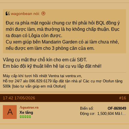
s
:
wagonbean nói:
Đục ra phía mặt ngoài chung cư thì phải hỏi BQL đồng ý
mới được làm, mà thường là họ không chấp thuận. Đục
ra đoạn có Lôgia còn được.
Cụ xem giúp bên Mandarin Garden có ai làm chưa nhé,
nếu được em làm cho 3 phòng căn của em.
Vâng cụ mật thư chỗ kín cho em cái SĐT.
Em báo đội kỹ thuật liên hệ lại cụ vụ lắp đặt nhé!
Máy cấp khí tươi hồi nhiệt Ventra
tại ventra.vn,
Hỗ trợ 24/7 alo 096.829.6179 lắp đặt tận nhà ạ! Các cụ mợ Otofun tặng
500k [báo tư vấn giúp em mã Otofun]
17:42 17/05/2026
#16
Aquatrue.vn
Biển số
OF-869049
A
Xe tăng
Động cơ
1,500,604 Mã lực