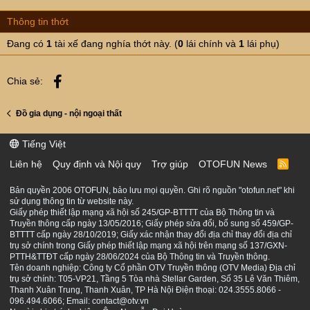
Thông tin thớt
Đang có
1
tài xế đang nghía thớt này. (
0
lái chính và
1
lái phụ)
Facebook
Chia sẻ:
Đồ gia dụng - nội ngoại thất
Tiếng Việt
Liên hệ
Quy định và Nội quy
Trợ giúp
OTOFUN News
R
S
S
Bản quyền 2006 OTOFUN, bảo lưu mọi quyền. Ghi rõ nguồn "otofun.net" khi
sử dụng thông tin từ website này.
Giấy phép thiết lập mạng xã hội số 245/GP-BTTTT của Bộ Thông tin và
Truyền thông cấp ngày 13/05/2016; Giấy phép sửa đổi, bổ sung số 459/GP-
BTTTT cấp ngày 28/10/2019; Giấy xác nhận thay đổi địa chỉ thay đổi địa chỉ
trụ sở chính trong Giấy phép thiết lập mạng xã hội trên mạng số 137/GXN-
PTTH&TTĐT cấp ngày 28/06/2024 của Bộ Thông tin và Truyền thông.
Tên doanh nghiệp: Công ty Cổ phần OTV Truyền thông (OTV Media) Địa chỉ
trụ sở chính: T05-VP21, Tầng 5 Tòa nhà Stellar Garden, Số 35 Lê Văn Thiêm,
Thanh Xuân Trung, Thanh Xuân, TP Hà Nội Điện thoại: 024.3555.8066 -
096.494.6066; Email: contact@otv.vn