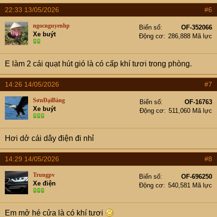
22:33 13/05/2026
#6
ngocnguyenhp
Biển số
OF-352066
Xe buýt
Động cơ
286,888 Mã lực
E làm 2 cái quạt hút gió là có cấp khí tươi trong phòng.
14:26 14/05/2026
#7
SơnĐạiBàng
Biển số
OF-16763
Xe buýt
Động cơ
511,060 Mã lực
Hơi dở cái dây điện đi nhỉ
14:29 14/05/2026
#8
Trungpv
Biển số
OF-696250
Xe điện
Động cơ
540,581 Mã lực
Em mở hé cửa là có khí tươi