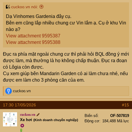
cuckoo.vn nói:
Dạ Vinhomes Gardenia đây cụ.
Bên em cũng lắp nhiều chung cư Vin lắm ạ. Cụ ở khu Vin
nào ạ?
View attachment 9595387
View attachment 9595388
Đục ra phía mặt ngoài chung cư thì phải hỏi BQL đồng ý mới
được làm, mà thường là họ không chấp thuận. Đục ra đoạn
có Lôgia còn được.
Cụ xem giúp bên Mandarin Garden có ai làm chưa nhé, nếu
được em làm cho 3 phòng căn của em.
R
cuckoo.vn
e
a
17:30 17/05/2026
#15
c
t
cuckoo.vn
Biển số
OF-507819
i
Xe hơi
{Kinh doanh chuyên nghiệp}
Động cơ
184,488 Mã lực
o
✪
n