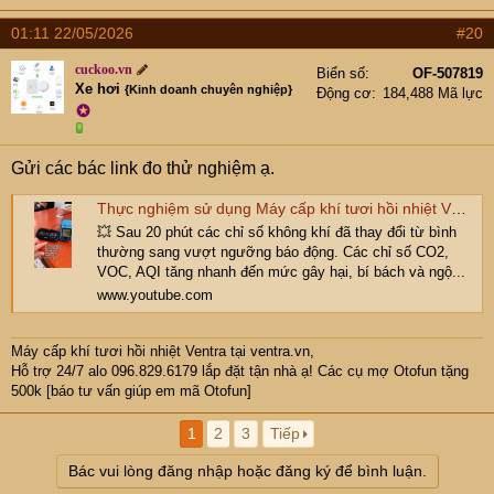
01:11 22/05/2026
#20
cuckoo.vn
Biển số
OF-507819
Xe hơi
{Kinh doanh chuyên nghiệp}
Động cơ
184,488 Mã lực
✪
Gửi các bác link đo thử nghiệm ạ.
Thực nghiệm sử dụng Máy cấp khí tươi hồi nhiệt VT501 trong phòng kín điều hòa 20m2, tổng 6 người.
💥 Sau 20 phút các chỉ số không khí đã thay đổi từ bình
thường sang vượt ngưỡng báo động. Các chỉ số CO2,
VOC, AQI tăng nhanh đến mức gây hại, bí bách và ngộ...
www.youtube.com
Máy cấp khí tươi hồi nhiệt Ventra
tại ventra.vn,
Hỗ trợ 24/7 alo 096.829.6179 lắp đặt tận nhà ạ! Các cụ mợ Otofun tặng
500k [báo tư vấn giúp em mã Otofun]
1
2
3
Tiếp
Bác vui lòng đăng nhập hoặc đăng ký để bình luận.