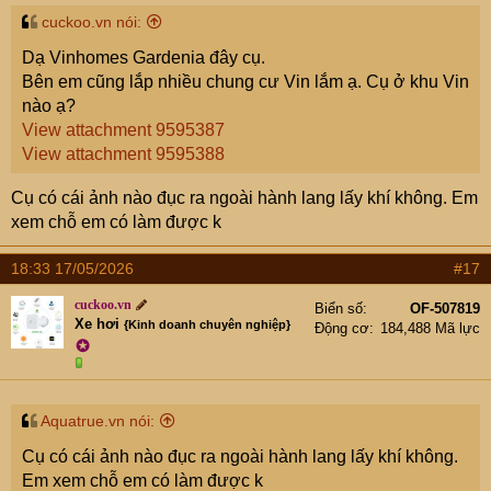
cuckoo.vn nói:
Dạ Vinhomes Gardenia đây cụ.
Bên em cũng lắp nhiều chung cư Vin lắm ạ. Cụ ở khu Vin
nào ạ?
View attachment 9595387
View attachment 9595388
Cụ có cái ảnh nào đục ra ngoài hành lang lấy khí không. Em
xem chỗ em có làm được k
18:33 17/05/2026
#17
cuckoo.vn
Biển số
OF-507819
Xe hơi
{Kinh doanh chuyên nghiệp}
Động cơ
184,488 Mã lực
✪
Aquatrue.vn nói:
Cụ có cái ảnh nào đục ra ngoài hành lang lấy khí không.
Em xem chỗ em có làm được k