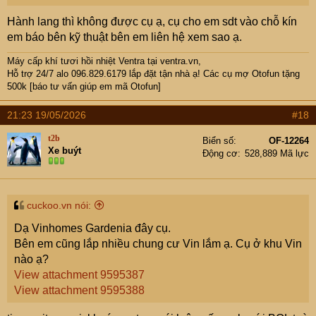
Hành lang thì không được cụ ạ, cụ cho em sdt vào chỗ kín
em báo bên kỹ thuật bên em liên hệ xem sao ạ.
Máy cấp khí tươi hồi nhiệt Ventra
tại ventra.vn,
Hỗ trợ 24/7 alo 096.829.6179 lắp đặt tận nhà ạ! Các cụ mợ Otofun tặng
500k [báo tư vấn giúp em mã Otofun]
21:23 19/05/2026
#18
t2b
Biển số
OF-12264
Xe buýt
Động cơ
528,889 Mã lực
cuckoo.vn nói:
Dạ Vinhomes Gardenia đây cụ.
Bên em cũng lắp nhiều chung cư Vin lắm ạ. Cụ ở khu Vin
nào ạ?
View attachment 9595387
View attachment 9595388