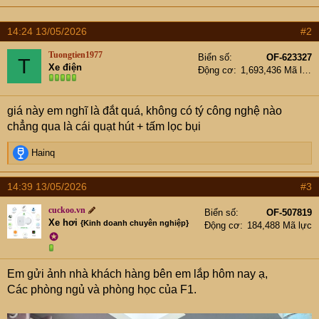
14:24 13/05/2026
#2
Tuongtien1977
Biển số
OF-623327
T
Xe điện
Động cơ
1,693,436 Mã lực
giá này em nghĩ là đắt quá, không có tý công nghệ nào
chẳng qua là cái quạt hút + tấm lọc bụi
R
Hainq
e
a
14:39 13/05/2026
#3
c
t
cuckoo.vn
Biển số
OF-507819
i
Xe hơi
{Kinh doanh chuyên nghiệp}
Động cơ
184,488 Mã lực
o
✪
n
s
:
Em gửi ảnh nhà khách hàng bên em lắp hôm nay ạ,
Các phòng ngủ và phòng học của F1.