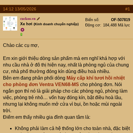
t
e
14:12 13/05/2026
#1
r
cuckoo.vn
Biển số
OF-507819
Xe hơi
{Kinh doanh chuyên nghiệp}
Động cơ
184,488 Mã lực
✪
Chào các cụ mợ,
Em xin giới thiệu dòng sản phẩm mà em nghĩ khá hợp với
nhu cầu nhà ở đô thị hiện nay, nhất là phòng ngủ của chung
cư, nhà phố thường đóng kín dùng điều hoà nhiều.
Bên em đang phân phối dòng
Máy cấp khí tươi hồi nhiệt
cho phòng đơn Ventra VEN68-MS
cho phòng đơn. Nói
ngắn gọn thì nó là giải pháp cho các phòng ngủ, phòng làm
việc, phòng trẻ nhỏ… vốn hay đóng kín, bật điều hoà lâu,
nhưng lại không muốn mở cửa vì bụi, ồn hoặc mùi ngoài
trời.
Điểm em thấy nhiều gia đình quan tâm là:
Không phải làm cả hệ thống lớn cho toàn nhà, đặc biệt