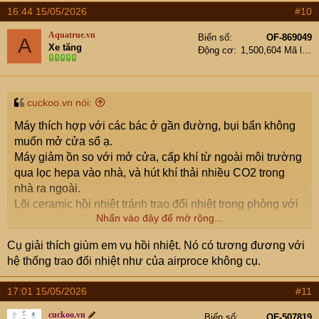
16:44 15/05/2026
#10
Aquatrue.vn
Biển số
OF-869049
A
Xe tăng
Động cơ
1,500,604 Mã lực
cuckoo.vn nói:
Máy thích hợp với các bác ở gần đường, bụi bẩn không
muốn mở cửa sổ ạ.
Máy giảm ồn so với mở cửa, cấp khí từ ngoài môi trường
qua lọc hepa vào nhà, và hút khí thải nhiều CO2 trong
nhà ra ngoài.
Lõi ceramic hồi nhiệt tránh trao đổi nhiệt trong phòng với
Nhấn vào đây để mở rộng...
bên ngoài, giảm thất thoát nhiệt lạnh.
Công suất 2-7w với lượng khí trao đổi đến 68m3/h, chạy
Cụ giải thích giùm em vụ hồi nhiệt. Nó có tương đương với
24/7 hầu như không tốn điện ạ.
hệ thống trao đổi nhiệt như của airproce không cụ.
ps: Khách đường Hoàng Quốc Việt ạ.
17:01 15/05/2026
#11
cuckoo.vn
Biển số
OF-507819