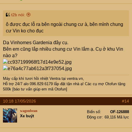
t2b nói:
ô được đục lỗ ra bên ngoài chung cư à, bên mình chung
cư Vin ko cho đục
Dạ Vinhomes Gardenia đây cụ.
Bên em cũng lắp nhiều chung cư Vin lắm ạ. Cụ ở khu Vin
nào ạ?
Máy cấp khí tươi hồi nhiệt Ventra
tại ventra.vn,
Hỗ trợ 24/7 alo 096.829.6179 lắp đặt tận nhà ạ! Các cụ mợ Otofun tặng
500k [báo tư vấn giúp em mã Otofun]
10:18 17/05/2026
#14
wagonbean
Biển số
OF-126888
Xe buýt
Động cơ
69,116 Mã lực