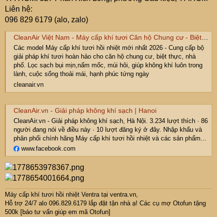
Liên hệ:
096 829 6179 (alo, zalo)
CleanAir Việt Nam - Máy cấp khí tươi Căn hộ Chung cư - Biệt thự - Nhà phố
Các model Máy cấp khí tươi hồi nhiệt mới nhất 2026 - Cung cấp bộ
giải pháp khí tươi hoàn hảo cho căn hộ chung cư, biệt thực, nhà
phố. Lọc sạch bụi mịn,nấm mốc, mùi hôi, giúp không khí luôn trong
lành, cuộc sống thoải mái, hạnh phúc tứng ngày
cleanair.vn
CleanAir.vn - Giải pháp không khí sạch | Hanoi
CleanAir.vn - Giải pháp không khí sạch, Hà Nội. 3.234 lượt thích · 86
người đang nói về điều này · 10 lượt đăng ký ở đây. Nhập khẩu và
phân phối chính hãng Máy cấp khí tươi hồi nhiệt và các sản phẩm...
www.facebook.com
Máy cấp khí tươi hồi nhiệt Ventra
tại ventra.vn,
Hỗ trợ 24/7 alo 096.829.6179 lắp đặt tận nhà ạ! Các cụ mợ Otofun tặng
500k [báo tư vấn giúp em mã Otofun]