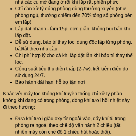
nhà các cụ mở đang ở rồi khi lắp rất phiền phức.
Chỉ cần xử lý đúng phòng dùng thường xuyên (như
phòng ngủ, thường chiếm đến 70% tổng số phòng bên
em lắp)
Lắp đặt nhanh - tầm 15p, đơn giản, không bụi bẩn khi
lắp đặt.
Dễ sử dụng, bảo trì thay lọc, dùng độc lập từng phòng,
bật/tắt theo nhu cầu
Chi phí hợp lý cho cả khi lắp đặt lẫn khi bảo trì thay thế
lọc.
Công suất tiêu thụ điện thấp (2-7w), tiết kiệm điện do
sử dụng 24/7.
Bảo hành dài hạn, hỗ trợ tận nơi
Khác với máy lọc không khí truyền thống chỉ xử lý phần
không khí đang có trong phòng, dòng khí tươi hồi nhiệt này
đi theo hướng:
Đưa khí tươi giàu oxy từ ngoài vào, đẩy khí tù trong
phòng ra ngoài theo chế độ vận hành 2 chiều (tất
nhiên máy còn chế độ 1 chiều hút hoặc thổi).