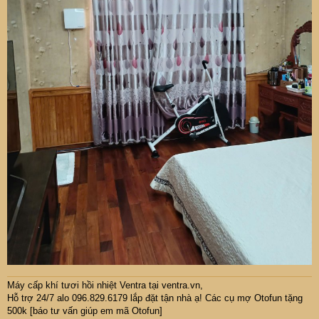
Máy cấp khí tươi hồi nhiệt Ventra
tại ventra.vn,
Hỗ trợ 24/7 alo 096.829.6179 lắp đặt tận nhà ạ! Các cụ mợ Otofun tặng
500k [báo tư vấn giúp em mã Otofun]