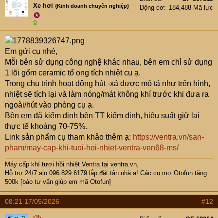
Xe hơi
{Kinh doanh chuyên nghiệp}
Động cơ
184,488 Mã lực
✪
Em gửi cụ nhé,
Mỗi bên sử dụng công nghệ khác nhau, bên em chỉ sử dụng
1 lõi gốm ceramic tổ ong tích nhiệt cụ ạ.
Trong chu trình hoạt động hút -xả được mô tả như trên hình,
nhiệt sẽ tích lại và làm nóng/mát không khí trước khi đưa ra
ngoài/hút vào phòng cụ ạ.
Bên em đã kiểm định bên TT kiểm định, hiệu suất giữ lại
thực tế khoảng 70-75%.
Link sản phẩm cụ tham khảo thêm ạ:
https://ventra.vn/san-
pham/may-cap-khi-tuoi-hoi-nhiet-ventra-ven68-ms/
Máy cấp khí tươi hồi nhiệt Ventra
tại ventra.vn,
Hỗ trợ 24/7 alo 096.829.6179 lắp đặt tận nhà ạ! Các cụ mợ Otofun tặng
500k [báo tư vấn giúp em mã Otofun]
08:21 17/05/2026
#12
t2b