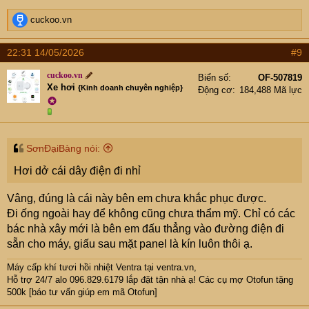
R
cuckoo.vn
e
a
22:31 14/05/2026
#9
c
t
cuckoo.vn
Biển số
OF-507819
i
Xe hơi
{Kinh doanh chuyên nghiệp}
Động cơ
184,488 Mã lực
o
✪
n
s
:
SơnĐạiBàng nói:
Hơi dở cái dây điện đi nhỉ
Vâng, đúng là cái này bên em chưa khắc phục được.
Đi ống ngoài hay để không cũng chưa thẩm mỹ. Chỉ có các
bác nhà xây mới là bên em đấu thẳng vào đường điện đi
sẵn cho máy, giấu sau mặt panel là kín luôn thôi ạ.
Máy cấp khí tươi hồi nhiệt Ventra
tại ventra.vn,
Hỗ trợ 24/7 alo 096.829.6179 lắp đặt tận nhà ạ! Các cụ mợ Otofun tặng
500k [báo tư vấn giúp em mã Otofun]