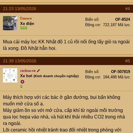
21:23 13/05/2026
#4
Emesco
Biển số
OF-8524
Xe điện
Động cơ
722,187 Mã lực
Mua cái máy lọc KK Nhật độ 1 củ rồi nối ống lấy gió ra ngoài
là xong. Đồ Nhật hẳn hoi.
21:39 13/05/2026
#5
cuckoo.vn
Biển số
OF-507819
Xe hơi
{Kinh doanh chuyên nghiệp}
Động cơ
184,488 Mã lực
✪
Máy thích hợp với các bác ở gần đường, bụi bẩn không
muốn mở cửa sổ ạ.
Máy giảm ồn so với mở cửa, cấp khí từ ngoài môi trường
qua lọc hepa vào nhà, và hút khí thải nhiều CO2 trong nhà
ra ngoài.
Lõi ceramic hồi nhiệt tránh trao đổi nhiệt trong phòng với