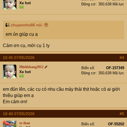
i
Xe hơi
Động cơ
350,639 Mã lực
o
n
s
:
chuyennho86 nói:
em ủn giúp cụ ạ
Cám ơn cụ, mời cụ 1 ly
10:45 07/05/2026
#4
Minhkhang2012
Biển số
OF-157349
Xe hơi
Động cơ
350,639 Mã lực
em đủn lên, các cụ có nhu cầu máy thái thịt hoặc có ai giới
thiệu giúp em ạ
Em cám ơn!
18:40 07/05/2026
#5
xe than
Biển số
OF-55202