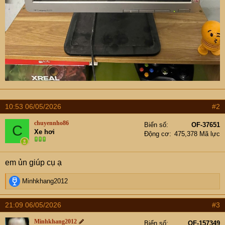
10:53 06/05/2026
#2
chuyennho86
Biển số
OF-37651
C
Xe hơi
Động cơ
475,378 Mã lực
em ủn giúp cụ ạ
R
Minhkhang2012
e
a
21:09 06/05/2026
#3
c
t
Minhkhang2012
Biển số
OF-157349