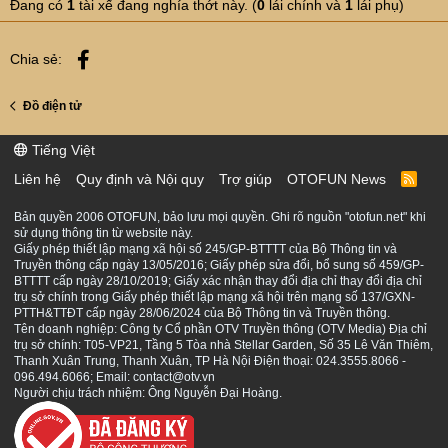
Đang có
1
tài xế đang nghía thớt này. (
0
lái chính và
1
lái phụ)
Facebook
Chia sẻ:
Đồ điện tử
Tiếng Việt
Liên hệ
Quy định và Nội quy
Trợ giúp
OTOFUN News
R
S
S
Bản quyền 2006 OTOFUN, bảo lưu mọi quyền. Ghi rõ nguồn "otofun.net" khi
sử dụng thông tin từ website này.
Giấy phép thiết lập mạng xã hội số 245/GP-BTTTT của Bộ Thông tin và
Truyền thông cấp ngày 13/05/2016; Giấy phép sửa đổi, bổ sung số 459/GP-
BTTTT cấp ngày 28/10/2019; Giấy xác nhận thay đổi địa chỉ thay đổi địa chỉ
trụ sở chính trong Giấy phép thiết lập mạng xã hội trên mạng số 137/GXN-
PTTH&TTĐT cấp ngày 28/06/2024 của Bộ Thông tin và Truyền thông.
Tên doanh nghiệp: Công ty Cổ phần OTV Truyền thông (OTV Media) Địa chỉ
trụ sở chính: T05-VP21, Tầng 5 Tòa nhà Stellar Garden, Số 35 Lê Văn Thiêm,
Thanh Xuân Trung, Thanh Xuân, TP Hà Nội Điện thoại: 024.3555.8066 -
096.494.6066; Email: contact@otv.vn
Người chịu trách nhiệm: Ông Nguyễn Đại Hoàng.