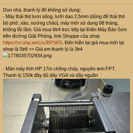
Dọn nhà, thanh lý đồ không sử dụng:
- Máy thái thịt tươi sống, lưỡi dao 2.5mm (dùng để thái thịt
bò phở, xào, nướng chảo), máy mới sử dụng 08 tháng,
không lỗi lầm. Giá mua 6tr4 trực tiếp tại Điện Máy Bảo Sơn
trên đường Giải Phòng, link Shoppe của shop
https://vn.shp.ee/UaJBPjWS
. Đến hiện tại giá mua mới tại
shop là 5tr8 => Giá em thanh lý là 3tr4
- Màn máy tính HP 17in chống cháy, nguyên tem FPT.
Thanh lý 150k đầy đủ dây VGA và dây nguồn