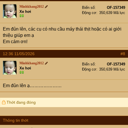
Minhkhang2012
Biển số
OF-157349
Xe hơi
Động cơ
350,639 Mã lực
Em đủn lên, các cụ có nhu cầu máy thái thịt hoặc có ai giới
thiệu giúp em ạ
Em cám ơn!
12:36 11/05/2026
#8
Minhkhang2012
Biển số
OF-157349
Xe hơi
Động cơ
350,639 Mã lực
Em đủn lên ạ…………………
Thớt đang đóng
Thông tin thớt