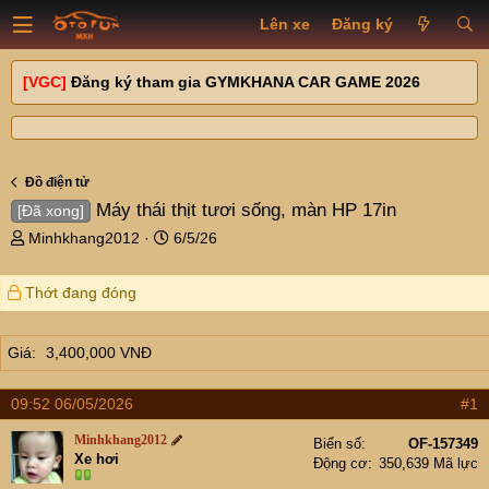
Lên xe
Đăng ký
[VGC]
Đăng ký tham gia GYMKHANA CAR GAME 2026
Đồ điện tử
Máy thái thịt tươi sống, màn HP 17in
[Đã xong]
T
N
Minhkhang2012
6/5/26
h
g
r
à
Thớt đang đóng
e
y
a
g
d
ử
Giá
3,400,000 VNĐ
s
i
t
a
09:52 06/05/2026
#1
r
Minhkhang2012
t
Biển số
OF-157349
Xe hơi
Động cơ
350,639 Mã lực
e
r