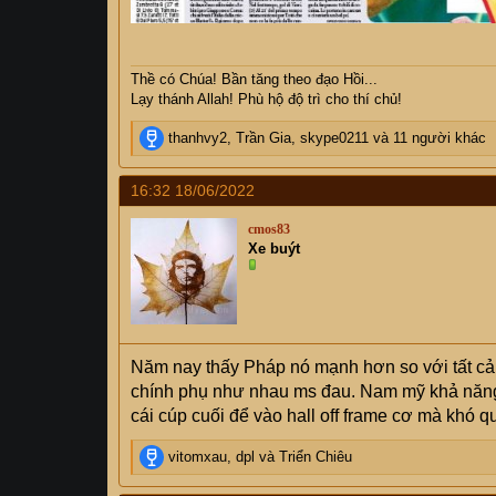
Thề có Chúa! Bần tăng theo đạo Hồi...
Lạy thánh Allah! Phù hộ độ trì cho thí chủ!
R
thanhvy2
,
Trần Gia
,
skype0211
và 11 người khác
e
a
16:32 18/06/2022
c
t
cmos83
i
Xe buýt
o
n
s
:
Năm nay thấy Pháp nó mạnh hơn so với tất cả c
chính phụ như nhau ms đau. Nam mỹ khả năng
cái cúp cuối để vào hall off frame cơ mà khó 
R
vitomxau
,
dpl
và
Triển Chiêu
e
a