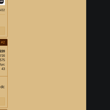
6/22
#2
220
2/16
575
 lực
43
 dc