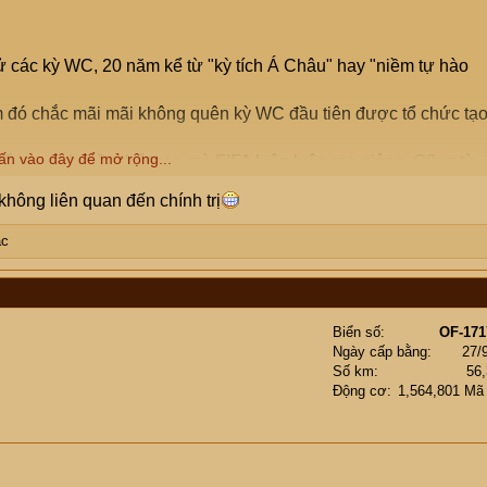
sử các kỳ WC, 20 năm kể từ "kỳ tích Á Châu" hay "niềm tự hào
ăm đó chắc mãi mãi không quên kỳ WC đầu tiên được tổ chức tạ
ấn vào đây để mở rộng...
ổ vào tinh thần thể thao mà FIFA luôn luôn rao giảng. Cũng từ
đi 1 chút.
 không liên quan đến chính trị
y:
ác
n đến mai thúy...
y: Sepp Blatter - đã bị bắt, bị cấm mọi hoạt động liên quan đến
Biển số
OF-171
ác cụ/ mợ vào chém
Ngày cấp bằng
27/
Số km
56
uk.thal
,
Milanista277
,
cod
,
Vansulanh68
,
Bobbo
,
Koka2015
,
Động cơ
1,564,801 Mã
ác cụ/ mợ khác