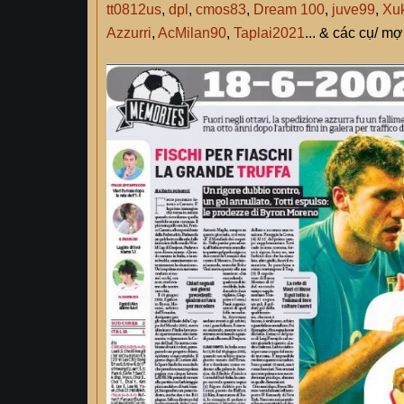
tt0812us
,
dpl
,
cmos83
,
Dream 100
,
juve99
,
Xuk
Azzurri
,
AcMilan90
,
Taplai2021
... & các cụ/ m