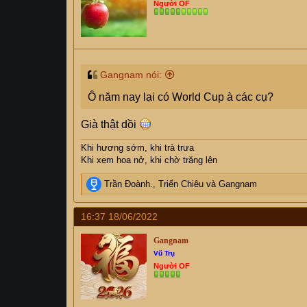
Người OF
n
s
:
Gangnam nói:
Ô năm nay lại có World Cup à các cụ?
Già thật dồi
Khi hương sớm, khi trà trưa
Khi xem hoa nở, khi chờ trăng lên
R
Trần Đoành.
,
Triển Chiêu
và
Gangnam
e
a
16:37 18/06/2022
c
t
Gangnam
i
Vũ Trụ
o
Người OF
n
s
: