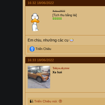
16:32 18/06/2022
c
t
Xehoa2022
i
[Tịch thu bằng lái]
o
n
s
:
Em chịu, nhường các cụ
R
Triển Chiêu
e
a
16:33 18/06/2022
c
t
Tokyo.skytree
i
Xe hơi
o
n
s
:
Triển Chiêu nói: