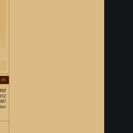
o
#5
717
9/12
,397
 lực