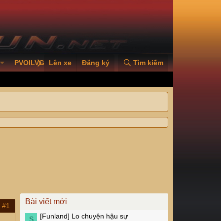
PVOILVGC2026
Lên xe
Đăng ký
Tìm kiếm
Bài viết mới
#1
[Funland]
Lo chuyện hậu sự
S