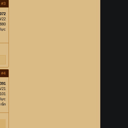
#3
072
3/22
,880
 lực
#4
391
6/21
101
 lực
 rắn