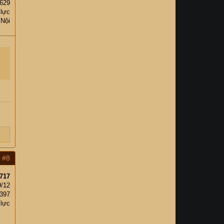
,629
 lực
 Nội
#8
717
9/12
,397
 lực