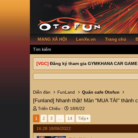
MẠNG XÃ HỘI
LenXe.vn
Trang chủ
B
Tìm kiếm
[VGC]
Đăng ký tham gia GYMKHANA CAR GAME
Diễn đàn
FunLand
Quán cafe Otofun
[Funland]
Nhanh thật! Màn "MUA TÀI" thành c
T
N
Triển Chiêu
18/6/22
h
g
1
2
3
…
14
Tiếp
r
à
e
y
16:28 18/06/2022
a
g
d
ử