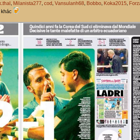
.thal
,
Milanista277
,
cod
,
Vansulanh68
,
Bobbo
,
Koka2015
,
Forz
ợ khác