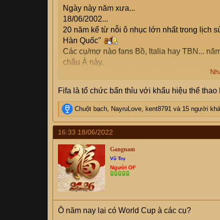
Ngày này năm xưa...
18/06/2002...
20 năm kể từ nỗi ô nhục lớn nhất trong lịch 
Hàn Quốc"
Các cụ/mợ nào fans Bồ, Italia hay TBN... n
châu Á này.
Nh
Hơn cả 1 vụ cướp, nó là sự ô nhục, sự phỉ nh
ấy những gì thuộc về Hàn với em đã kém đẹp 
Fifa là tổ chức bẩn thỉu với khẩu hiệu thể thao
Sau kỳ WC ô nhục này có vài thứ đã phơi bà
R
Chuột bạch
,
NayruLove
,
kent8791
và 15 người kh
- Thằng khốn Moreno sau đó tù tội do liên qua
e
a
- Thằng giật dây, đứng sau mọi thứ bẩn thỉu ấ
16:33 18/06/2022
c
bóng đá.
t
Gangnam
i
Năm nay WC lại được kéo về châu Á, mời c
Vũ Trụ
o
Người OF
tt0812us
,
dpl
,
cmos83
,
Dream 100
,
juve99
,
X
n
s
Forza Azzurri
,
AcMilan90
,
Taplai2021
... & c
:
Ô năm nay lại có World Cup à các cụ?