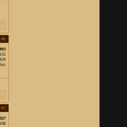
#6
893
6/11
,634
 lực
#7
527
6/06