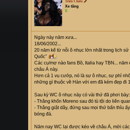
Triển Chiêu
s
i
Xe tăng
t
a
r
t
e
Ngày này năm xưa...
r
18/06/2002...
20 năm kể từ nỗi ô nhục lớn nhất trong lịch s
Quốc"
Các cụ/mợ nào fans Bồ, Italia hay TBN... năm
châu Á này.
Hơn cả 1 vụ cướp, nó là sự ô nhục, sự phỉ nhổ
những gì thuộc về Hàn với em đã kém đẹp đi 1
Sau kỳ WC ô nhục này có vài thứ đã phơi bày:
- Thằng khốn Moreno sau đó tù tội do liên quan
- Thằng giật dây, đứng sau mọi thứ bẩn thỉu ấy
bóng đá.
Năm nay WC lại được kéo về châu Á, mời cá