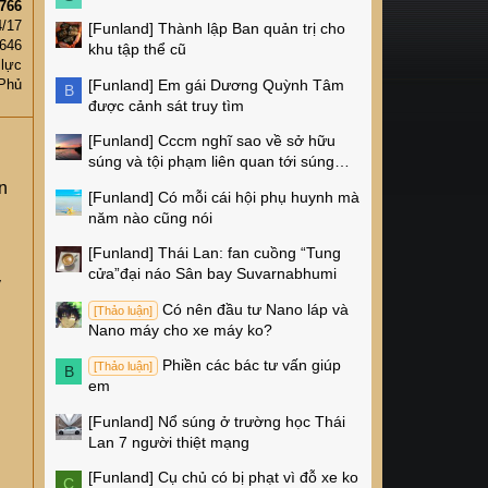
766
4/17
[Funland]
Thành lập Ban quản trị cho
,646
khu tập thể cũ
 lực
[Funland]
Em gái Dương Quỳnh Tâm
Phủ
B
được cảnh sát truy tìm
[Funland]
Cccm nghĩ sao về sở hữu
súng và tội phạm liên quan tới súng
ống ở Mỹ
n
[Funland]
Có mỗi cái hội phụ huynh mà
năm nào cũng nói
[Funland]
Thái Lan: fan cuồng “Tung
cửa”đại náo Sân bay Suvarnabhumi
y
Có nên đầu tư Nano láp và
[Thảo luận]
Nano máy cho xe máy ko?
Phiền các bác tư vấn giúp
[Thảo luận]
B
em
[Funland]
Nổ súng ở trường học Thái
Lan 7 người thiệt mạng
[Funland]
Cụ chủ có bị phạt vì đỗ xe ko
C