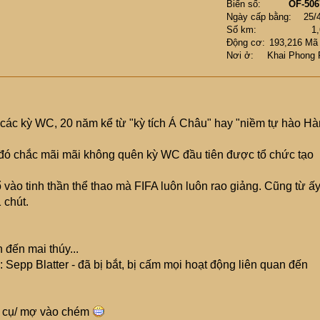
Biển số
OF-506
Ngày cấp bằng
25/
Số km
1
Động cơ
193,216 Mã
Nơi ở
Khai Phong 
ử các kỳ WC, 20 năm kể từ "kỳ tích Á Châu" hay "niềm tự hào Hà
 đó chắc mãi mãi không quên kỳ WC đầu tiên được tổ chức tạo
 vào tinh thần thể thao mà FIFA luôn luôn rao giảng. Cũng từ ấ
 chút.
 đến mai thúy...
: Sepp Blatter - đã bị bắt, bị cấm mọi hoạt động liên quan đến
c cụ/ mợ vào chém