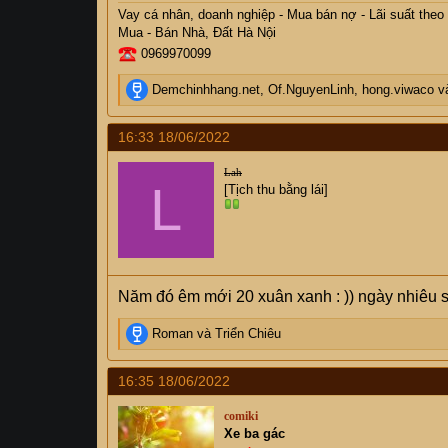
Vay cá nhân, doanh nghiệp - Mua bán nợ - Lãi suất theo
Mua - Bán Nhà, Đất Hà Nội
0969970099
R
Demchinhhang.net
,
Of.NguyenLinh
,
hong.viwaco
và
e
a
16:33 18/06/2022
c
t
Lah
i
L
[Tịch thu bằng lái]
o
n
s
:
Năm đó êm mới 20 xuân xanh : )) ngày nhiêu
R
Roman
và
Triển Chiêu
e
a
16:35 18/06/2022
c
t
comiki
i
Xe ba gác
o