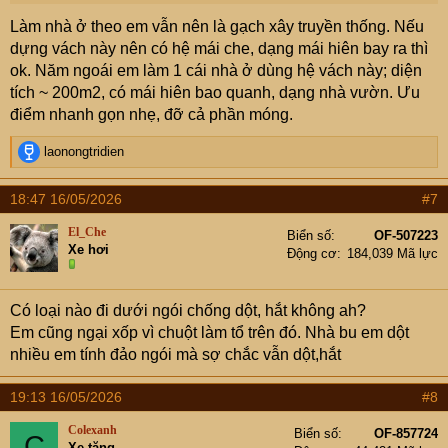
lý
Làm nhà ở theo em vẫn nên là gạch xây truyền thống. Nếu
dựng vách này nên có hệ mái che, dạng mái hiên bay ra thì
ok. Năm ngoái em làm 1 cái nhà ở dùng hệ vách này; diện
tích ~ 200m2, có mái hiên bao quanh, dạng nhà vườn. Ưu
điểm nhanh gọn nhẹ, đỡ cả phần móng.
R
laonongtridien
e
a
18:47 16/05/2026
#7
c
t
El_Che
Biển số
OF-507223
i
Xe hơi
Động cơ
184,039 Mã lực
o
n
s
Có loại nào đi dưới ngói chống dột, hắt không ah?
:
Em cũng ngại xốp vì chuột làm tổ trên đó. Nhà bu em dột
nhiều em tính đảo ngói mà sợ chắc vẫn dột,hắt
19:13 16/05/2026
#8
Colexanh
Biển số
OF-857724
C
Xe tăng