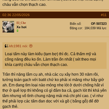
cháu vẫn chọn thạch cao.
02:36 22/05/2026
#11
El_Che
Biển số
OF-507223
Xe hơi
Động cơ
184,039 Mã lực
kfc1981 nói:
Loại tấm này làm kiểu (tạm bợ) thì đc. Cả thẩm mỹ và
công năng đều ko ổn. Làm trần ổn nhất ( sét theo mọi
khía cạnh) cháu vẫn chọn thạch cao.
Trần thì nặng lắm cụ ah, nhà các cụ xây hơn 30 năm rồi,
tường toàn gạch với batit chứ ko phải xi măng như bây giờ
ah. Em đang tìm loại nào mỏng nhẹ lót ở dưới chống hắt vì
thợ ở quê lợp thì không có gì đảm ba cả, gạch lót thì khá yên
tâm nhưng vô tình chung nặng mái mà chi phí cao. ( vì như
thế phải lợp các tấm đan dọc với xà gồ ( bằng gỗ) để đỡ
gạch thẻ.