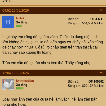
biến.
09:52 16/05/2026
#4
buihai
Biển số
OF-13711
B
Xe tăng
Động cơ
544,504 Mã lực
Loại này em cũng dùng làm vách. Chắc do dùng diện tích
lớn không ổn cụ ạ, chưa nói đến nguy cơ cháy nổ, xốp cũng
dễ cháy hơn nhựa. Có rủi ro chập diện trên trần thì cả cái
trần cháy sập xuống thì toang....
Trần em vẫn dùng trần nhựa treo thả. Thấy cũng nhẹ.
12:04 16/05/2026
#5
laonongtridien
Biển số
OF-109662
Xe tăng
Động cơ
879,172 Mã lực
Loại như ảnh trên của cụ là hệ làm vách, hệ làm trần bản
rộng nhỏ hơn.