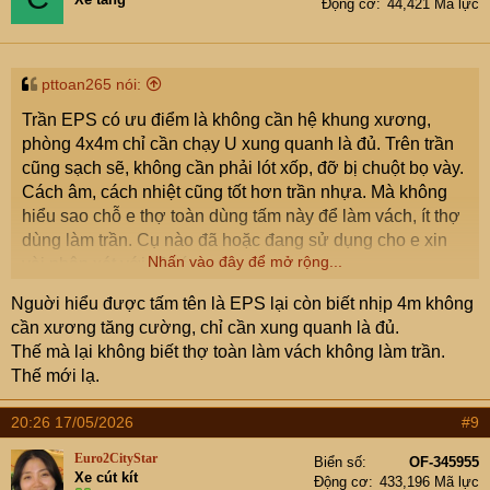
Động cơ
44,421 Mã lực
pttoan265 nói:
Trần EPS có ưu điểm là không cần hệ khung xương,
phòng 4x4m chỉ cần chạy U xung quanh là đủ. Trên trần
cũng sạch sẽ, không cần phải lót xốp, đỡ bị chuột bọ vày.
Cách âm, cách nhiệt cũng tốt hơn trần nhựa. Mà không
hiểu sao chỗ e thợ toàn dùng tấm này để làm vách, ít thợ
dùng làm trần. Cụ nào đã hoặc đang sử dụng cho e xin
Nhấn vào đây để mở rộng...
vài nhận xét với. E cám ơn!
View attachment 9594086
Nguời hiểu được tấm tên là EPS lại còn biết nhịp 4m không
cần xương tăng cường, chỉ cần xung quanh là đủ.
Thế mà lại không biết thợ toàn làm vách không làm trần.
Thế mới lạ.
20:26 17/05/2026
#9
Euro2CityStar
Biển số
OF-345955
Xe cút kít
Động cơ
433,196 Mã lực