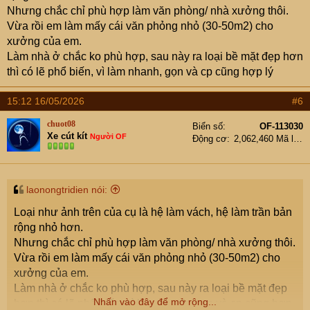
Nhưng chắc chỉ phù hợp làm văn phòng/ nhà xưởng thôi.
Vừa rồi em làm mấy cái văn phỏng nhỏ (30-50m2) cho
xưởng của em.
Làm nhà ở chắc ko phù hợp, sau này ra loại bề mặt đẹp hơn
thì có lẽ phổ biến, vì làm nhanh, gọn và cp cũng hợp lý
15:12 16/05/2026
#6
chuot08
Biển số
OF-113030
Xe cút kít
Người OF
Động cơ
2,062,460 Mã lực
laonongtridien nói:
Loại như ảnh trên của cụ là hệ làm vách, hệ làm trần bản
rộng nhỏ hơn.
Nhưng chắc chỉ phù hợp làm văn phòng/ nhà xưởng thôi.
Vừa rồi em làm mấy cái văn phỏng nhỏ (30-50m2) cho
xưởng của em.
Làm nhà ở chắc ko phù hợp, sau này ra loại bề mặt đẹp
Nhấn vào đây để mở rộng...
hơn thì có lẽ phổ biến, vì làm nhanh, gọn và cp cũng hợp