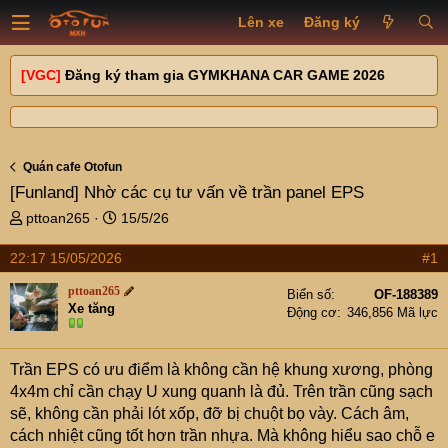
Lên xe
Đăng ký
[VGC]
Đăng ký tham gia GYMKHANA CAR GAME 2026
Quán cafe Otofun
[Funland]
Nhờ các cụ tư vấn về trần panel EPS
T
N
pttoan265
15/5/26
h
g
r
à
22:17 15/05/2026
#1
e
y
pttoan265
a
g
Biển số
OF-188389
Xe tăng
d
ử
Động cơ
346,856 Mã lực
s
i
t
Trần EPS có ưu điểm là không cần hệ khung xương, phòng
a
r
4x4m chỉ cần chạy U xung quanh là đủ. Trên trần cũng sạch
t
sẽ, không cần phải lót xốp, đỡ bị chuột bọ vày. Cách âm,
e
cách nhiệt cũng tốt hơn trần nhựa. Mà không hiểu sao chỗ e
r