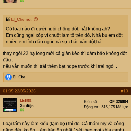
El_Che nói:
Có loại nào đi dưới ngói chống dột, hắt không ah?
Em cũng ngại xốp vì chuột làm tổ trên đó. Nhà bu em dột
nhiều em tính đảo ngói mà sợ chắc vẫn dột,hắt
thay ngói 22 hạ long mới cả giàn kèo thì đảm bảo không dột
đâu .
nếu vẫn muốn thì trải thêm bạt hdpe trước khi trải ngói .
R
El_Che
e
a
01:05 22/05/2026
#10
c
t
kfc1981
Biển số
OF-326904
i
Xe điện
Động cơ
315,175 Mã lực
o
n
s
Loại tấm này làm kiểu (tạm bợ) thì đc. Cả thẩm mỹ và công
:
năng đều ko ổn. Làm trần ổn nhất ( sét theo mọi khía cạnh)