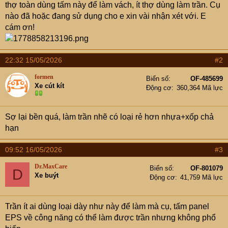
thợ toàn dùng tấm này để làm vách, ít thợ dùng làm trần. Cụ
nào đã hoặc đang sử dụng cho e xin vài nhận xét với. E
cám ơn!
22:32 15/05/2026
#2
formen
Biển số
OF-485699
Xe cút kít
Động cơ
360,364 Mã lực
Sợ lại bền quá, làm trần nhẽ có loại rẻ hơn nhựa+xốp chả
hạn
09:52 16/05/2026
#3
Dr.MaxCare
Biển số
OF-801079
D
Xe buýt
Động cơ
41,759 Mã lực
Trần ít ai dùng loại dày như này để làm mà cụ, tấm panel
EPS về công năng có thể làm được trần nhưng không phổ