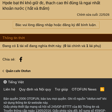
Hpde bạt thì khó giữ đc, thạch cao thì đúng là ngại nhất
khoản nước ( hắt và thấm)
Chỉnh sửa cuối:
22/5/26
Bác vui lòng đăng nhập hoặc đăng ký để bình luận.
Thông tin thớt
Đang có
1
tài xế đang nghía thớt này. (
0
lái chính và
1
lái phụ)
Facebook
Chia sẻ:
Quán cafe Otofun
Tiếng Việt
Liên hệ
Quy định và Nội quy
Trợ giúp
OTOFUN News
R
S
S
Bản quyền 2006 OTOFUN, bảo lưu mọi quyền. Ghi rõ nguồn "otofun.net" khi
sử dụng thông tin từ website này.
Giấy phép thiết lập mạng xã hội số 245/GP-BTTTT của Bộ Thông tin và
Truyền thông cấp ngày 13/05/2016; Giấy phép sửa đổi, bổ sung số 459/GP-