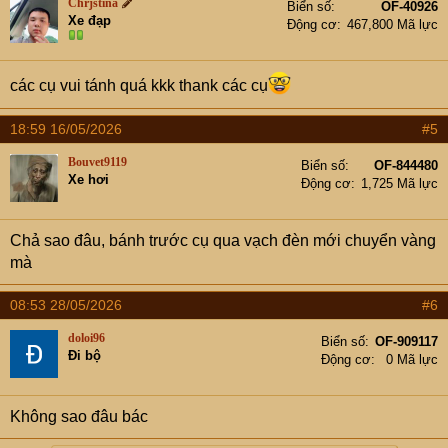
Chrjstina
Biển số
OF-40926
Xe đạp
Động cơ
467,800 Mã lực
các cụ vui tánh quá kkk thank các cụ
18:59 16/05/2026
#5
Bouvet9119
Biển số
OF-844480
Xe hơi
Động cơ
1,725 Mã lực
Chả sao đâu, bánh trước cụ qua vạch đèn mới chuyển vàng
mà
08:53 28/05/2026
#6
doloi96
Biển số
OF-909117
Đi bộ
Động cơ
0 Mã lực
Không sao đâu bác