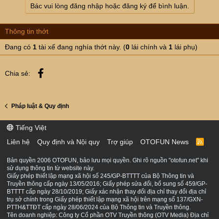
Bác vui lòng đăng nhập hoặc đăng ký để bình luận.
Thông tin thớt
Đang có
1
tài xế đang nghía thớt này. (
0
lái chính và
1
lái phụ)
Facebook
Chia sẻ:
Pháp luật & Quy định
Tiếng Việt
Liên hệ
Quy định và Nội quy
Trợ giúp
OTOFUN News
R
S
S
Bản quyền 2006 OTOFUN, bảo lưu mọi quyền. Ghi rõ nguồn "otofun.net" khi
sử dụng thông tin từ website này.
Giấy phép thiết lập mạng xã hội số 245/GP-BTTTT của Bộ Thông tin và
Truyền thông cấp ngày 13/05/2016; Giấy phép sửa đổi, bổ sung số 459/GP-
BTTTT cấp ngày 28/10/2019; Giấy xác nhận thay đổi địa chỉ thay đổi địa chỉ
trụ sở chính trong Giấy phép thiết lập mạng xã hội trên mạng số 137/GXN-
PTTH&TTĐT cấp ngày 28/06/2024 của Bộ Thông tin và Truyền thông.
Tên doanh nghiệp: Công ty Cổ phần OTV Truyền thông (OTV Media) Địa chỉ