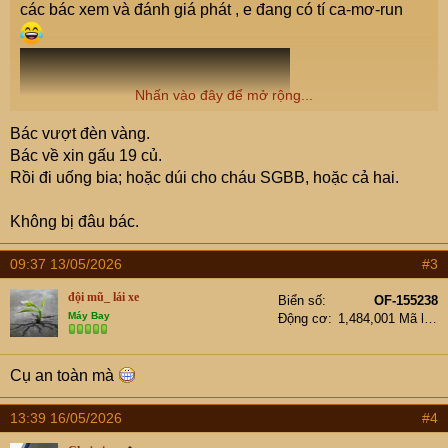
các bác xem và đánh giá phát , e đang có tí ca-mơ-run
Nhấn vào đây để mở rộng...
Bác vượt đèn vàng.
Bác về xin gấu 19 củ.
Rồi đi uống bia; hoặc dúi cho cháu SGBB, hoặc cả hai.
Không bị đâu bác.
09:37 13/05/2026
#3
đội mũ_ lái xe
Biển số
OF-155238
Máy Bay
Động cơ
1,484,001 Mã lực
Cụ an toàn mà
13:39 16/05/2026
#4