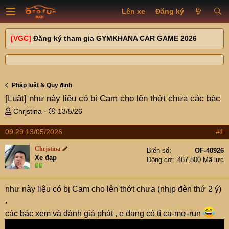
Lên xe
Đăng ký
[VGC]
Đăng ký tham gia GYMKHANA CAR GAME 2026
Pháp luật & Quy định
[Luật]
như này liệu có bị Cam cho lên thớt chưa các bác
T
N
Chrjstina
13/5/26
h
g
r
à
09:29 13/05/2026
#1
e
y
Chrjstina
a
g
Biển số
OF-40926
Xe đạp
d
ử
Động cơ
467,800 Mã lực
s
i
t
như này liệu có bị Cam cho lên thớt chưa (nhịp đèn thứ 2 ý)
a
r
,
t
các bác xem và đánh giá phát , e đang có tí ca-mơ-run
e
r