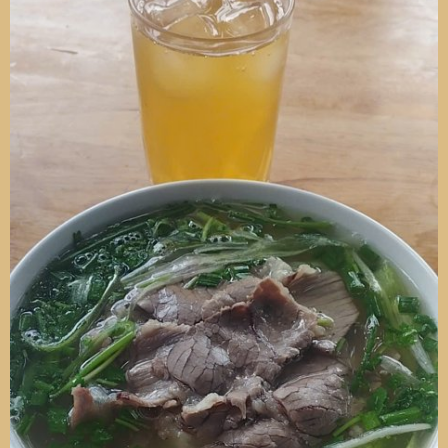
Bánh nhãn đâu?
juve99
Vua Mèo