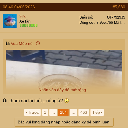
a
08:46 04/06/2026
#5,680
c
t
Sứa.
Biển số
OF-792935
i
Xe lăn
Động cơ
7,955,766 Mã lực
o
n
s
:
Vua Mèo nói:
Nhấn vào đây để mở rộng...
Úi...hum nai lại triệt ...nông à?
Trước
1
…
284
…
463
Tiếp
Bác vui lòng đăng nhập hoặc đăng ký để bình luận.