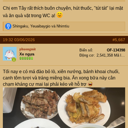
Chị em Tây rất thích buôn chuyện, hút thuốc, "tút tát" lại mặt
và ăn quà vặt trong WC ạ!
R
Shingaku
,
Yeuaibaygio
và
Nhimtiu
e
a
19:32 03/06/2026
#5,667
c
t
phuongmit
Biển số
OF-134398
i
Xe ngựa
Động cơ
2,541,358 Mã lực
o
n
s
Tối nay e có má đào bỏ lò, xiên nướng, bánh khoai chuối,
:
canh tôm tươi và tráng miệng bia. Ăn xong bữa này cân
chạm kháng cự mai lại phải kéo về hỗ trợ