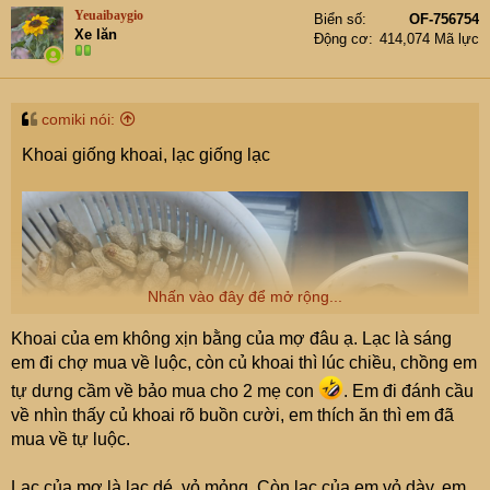
t
Yeuaibaygio
Biển số
OF-756754
i
Xe lăn
Động cơ
414,074 Mã lực
o
n
s
:
comiki nói:
Khoai giống khoai, lạc giống lạc
Nhấn vào đây để mở rộng...
Khoai của em không xịn bằng của mợ đâu ạ. Lạc là sáng
em đi chợ mua về luộc, còn củ khoai thì lúc chiều, chồng em
tự dưng cầm về bảo mua cho 2 mẹ con
. Em đi đánh cầu
về nhìn thấy củ khoai rõ buồn cười, em thích ăn thì em đã
mua về tự luộc.
Lạc của mợ là lạc dé, vỏ mỏng. Còn lạc của em vỏ dày, em