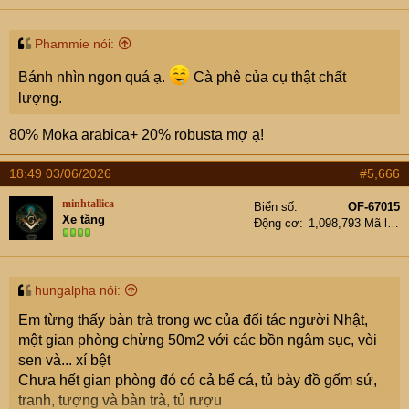
Phammie nói:
Bánh nhìn ngon quá ạ.
Cà phê của cụ thật chất
lượng.
80% Moka arabica+ 20% robusta mợ ạ!
18:49 03/06/2026
#5,666
minhtallica
Biển số
OF-67015
Xe tăng
Động cơ
1,098,793 Mã lực
hungalpha nói:
Em từng thấy bàn trà trong wc của đối tác người Nhật,
một gian phòng chừng 50m2 với các bồn ngâm sục, vòi
sen và... xí bệt
Chưa hết gian phòng đó có cả bể cá, tủ bày đồ gốm sứ,
tranh, tượng và bàn trà, tủ rượu