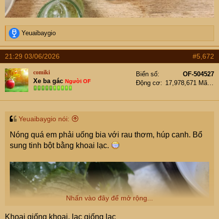
R
Yeuaibaygio
e
a
21:29 03/06/2026
#5,672
c
t
comiki
Biển số
OF-504527
i
Xe ba gác
Người OF
Động cơ
17,978,671 Mã lực
o
n
s
:
Yeuaibaygio nói:
Nóng quá em phải uống bia với rau thơm, húp canh. Bổ
sung tinh bột bằng khoai lạc.
Nhấn vào đây để mở rộng...
Khoai giống khoai, lạc giống lạc