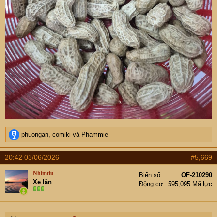
R
phuongan
,
comiki
và
Phammie
e
a
20:42 03/06/2026
#5,669
c
t
Nhimtiu
Biển số
OF-210290
i
Xe lăn
Động cơ
595,095 Mã lực
o
n
s
: