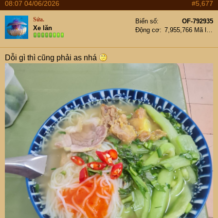
08:07 04/06/2026
#5,677
Sứa.
Biển số
OF-792935
Xe lăn
Động cơ
7,955,766 Mã lực
Dỗi gì thì cũng phải as nhá