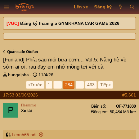
Lên xe
Đăng ký
[VGC]
Đăng ký tham gia GYMKHANA CAR GAME 2026
Quán cafe Otofun
[Funland]
Phía sau mỗi bữa cơm... Vol.5: Nắng hè về
sớm ai ơi, rau đay em nhớ mồng tơi với cà
T
N
hungalpha
11/4/26
h
g
Trước
1
…
284
…
463
Tiếp
r
à
e
y
17:53 03/06/2026
#5,661
a
g
d
ử
Phammie
Biển số
OF-771839
P
s
i
Xe tải
Động cơ
50,484 Mã lực
t
a
r
t
Leanh65 nói: