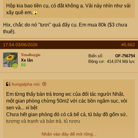
e
Hộp kia bao tiền cụ, có đắt không ạ. Vải này nhìn như vải
r
xấy quê em.
Hix, chắc do nó "tươi" quá đấy cụ. Em mua 80k ($3 chưa
thuế).
17:54 03/06/2026
#5,662
Yeuaibaygio
Biển số
OF-756754
Xe lăn
Động cơ
414,074 Mã lực
hungalpha nói:
Em từng thấy bàn trà trong wc của đối tác người Nhật,
một gian phòng chừng 50m2 với các bồn ngâm sục, vòi
sen và... xí bệt
Chưa hết gian phòng đó có cả bể cá, tủ bày đồ gốm sứ,
tượng và tranh và bàn trà, tủ rượu
Nhấn vào đây để mở rộng...
Tuy nhiên em ko có nhã hứng ngồi đối ẩm với họ trong