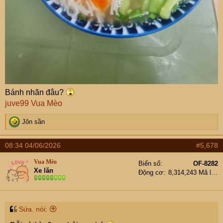
Bánh nhãn đâu?
juve99
Vua Mèo
R
Jôn sần
e
a
08:34 04/06/2026
#5,678
c
t
Vua Mèo
Biển số
OF-8282
i
Xe lăn
Động cơ
8,314,243 Mã lực
o
n
s
:
Sứa. nói: