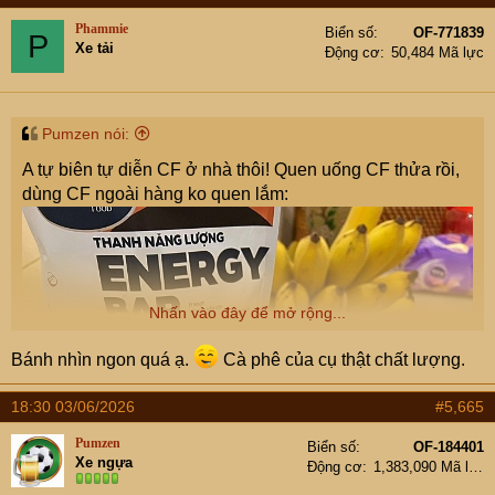
t
Phammie
Biển số
OF-771839
P
i
Xe tải
Động cơ
50,484 Mã lực
o
n
s
:
Pumzen nói:
A tự biên tự diễn CF ở nhà thôi! Quen uống CF thửa rồi,
dùng CF ngoài hàng ko quen lắm:
Nhấn vào đây để mở rộng...
Bánh nhìn ngon quá ạ.
Cà phê của cụ thật chất lượng.
18:30 03/06/2026
#5,665
Pumzen
Biển số
OF-184401
Xe ngựa
Động cơ
1,383,090 Mã lực