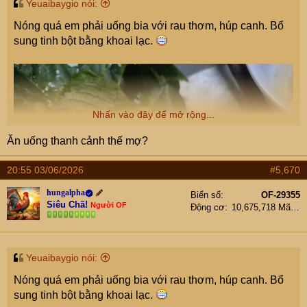
Yeuaibaygio nói:
Nóng quá em phải uống bia với rau thơm, húp canh. Bổ
sung tinh bột bằng khoai lạc.
Nhấn vào đây để mở rộng...
Ăn uống thanh cảnh thế mợ?
20:55 03/06/2026
#5,670
hungalpha
Biển số
OF-29355
Siêu Chã!
Người OF
Động cơ
10,675,718 Mã lực
Yeuaibaygio nói:
Nóng quá em phải uống bia với rau thơm, húp canh. Bổ
sung tinh bột bằng khoai lạc.