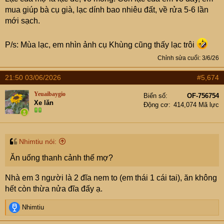
mua giúp bà cụ già, lạc dính bao nhiêu đất, về rửa 5-6 lần
mới sạch.
P/s: Mùa lạc, em nhìn ảnh cụ Khùng cũng thấy lạc trôi
Chỉnh sửa cuối:
3/6/26
21:50 03/06/2026
#5,674
Yeuaibaygio
Biển số
OF-756754
Xe lăn
Động cơ
414,074 Mã lực
Nhimtiu nói:
Ăn uống thanh cảnh thế mợ?
Nhà em 3 người là 2 đĩa nem to (em thái 1 cái tai), ăn không
hết còn thừa nửa đĩa đấy ạ.
R
Nhimtiu
e