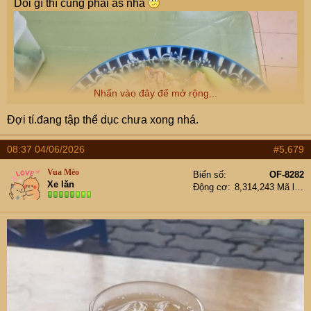
Dỗi gì thì cũng phải as nhá
Nhấn vào đây để mở rộng...
Đợi tí.đang tập thể dục chưa xong nhá.
08:37 04/06/2026
#5,679
Vua Mèo
Biển số
OF-8282
Xe lăn
Động cơ
8,314,243 Mã lực