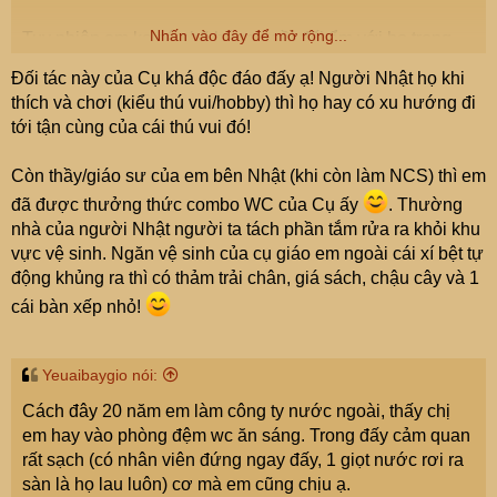
Nhấn vào đây để mở rộng...
Tuy nhiên em ko có nhã hứng ngồi đối ẩm với họ trong
đó
Đối tác này của Cụ khá độc đáo đấy ạ! Người Nhật họ khi
thích và chơi (kiểu thú vui/hobby) thì họ hay có xu hướng đi
tới tận cùng của cái thú vui đó!
Còn thầy/giáo sư của em bên Nhật (khi còn làm NCS) thì em
đã được thưởng thức combo WC của Cụ ấy
. Thường
nhà của người Nhật người ta tách phần tắm rửa ra khỏi khu
vực vệ sinh. Ngăn vệ sinh của cụ giáo em ngoài cái xí bệt tự
động khủng ra thì có thảm trải chân, giá sách, chậu cây và 1
cái bàn xếp nhỏ!
Yeuaibaygio nói:
Cách đây 20 năm em làm công ty nước ngoài, thấy chị
em hay vào phòng đệm wc ăn sáng. Trong đấy cảm quan
rất sạch (có nhân viên đứng ngay đấy, 1 giọt nước rơi ra
sàn là họ lau luôn) cơ mà em cũng chịu ạ.