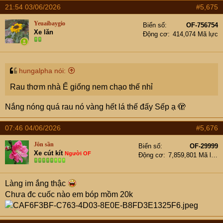
a
21:54 03/06/2026
#5,675
c
t
Yeuaibaygio
Biển số
OF-756754
i
Xe lăn
Động cơ
414,074 Mã lực
o
n
s
:
hungalpha nói:
Rau thơm nhà Ế giống nem chạo thế nhỉ
Nắng nóng quá rau nó vàng hết lá thế đấy Sếp ạ 🫣
07:46 04/06/2026
#5,676
Jôn sần
Biển số
OF-29999
Xe cút kít
Người OF
Động cơ
7,859,801 Mã lực
Làng im ắng thậc
Chưa đc cuốc nào em bóp mồm 20k