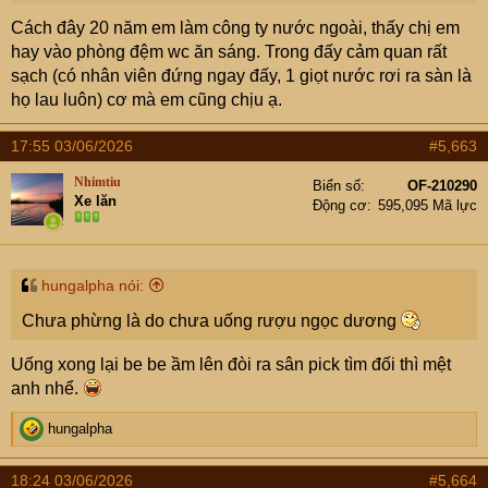
đó
Cách đây 20 năm em làm công ty nước ngoài, thấy chị em
hay vào phòng đệm wc ăn sáng. Trong đấy cảm quan rất
sạch (có nhân viên đứng ngay đấy, 1 giọt nước rơi ra sàn là
họ lau luôn) cơ mà em cũng chịu ạ.
17:55 03/06/2026
#5,663
Nhimtiu
Biển số
OF-210290
Xe lăn
Động cơ
595,095 Mã lực
hungalpha nói:
Chưa phừng là do chưa uống rượu ngọc dương
Uống xong lại be be ầm lên đòi ra sân pick tìm đối thì mệt
anh nhể.
R
hungalpha
e
a
18:24 03/06/2026
#5,664
c