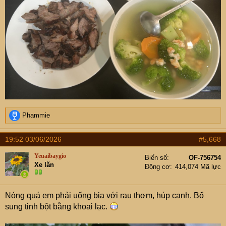
R
Phammie
e
a
19:52 03/06/2026
#5,668
c
t
Yeuaibaygio
Biển số
OF-756754
i
Xe lăn
Động cơ
414,074 Mã lực
o
n
s
Nóng quá em phải uống bia với rau thơm, húp canh. Bổ
:
sung tinh bột bằng khoai lạc.