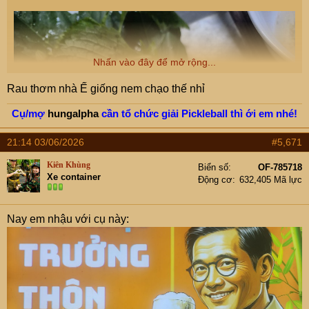
Nhấn vào đây để mở rộng...
Rau thơm nhà Ế giống nem chạo thế nhỉ
Cụ/mợ
hungalpha
cần tổ chức giải Pickleball thì ới em nhé!
21:14 03/06/2026
#5,671
Kiên Khùng
Biển số
OF-785718
Xe container
Động cơ
632,405 Mã lực
Nay em nhậu với cụ này: