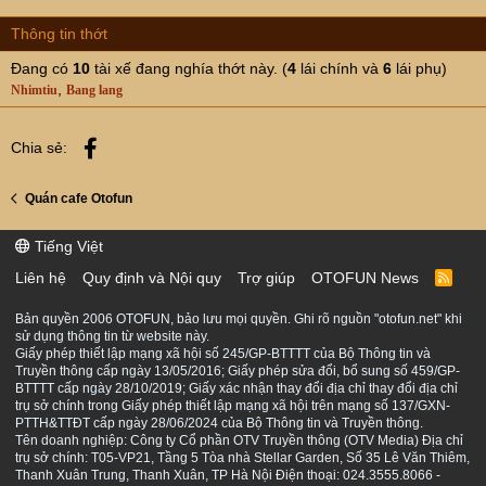
Thông tin thớt
Đang có
10
tài xế đang nghía thớt này. (
4
lái chính và
6
lái phụ)
Nhimtiu
Bang lang
Facebook
Chia sẻ:
Quán cafe Otofun
Tiếng Việt
Liên hệ
Quy định và Nội quy
Trợ giúp
OTOFUN News
R
S
S
Bản quyền 2006 OTOFUN, bảo lưu mọi quyền. Ghi rõ nguồn "otofun.net" khi
sử dụng thông tin từ website này.
Giấy phép thiết lập mạng xã hội số 245/GP-BTTTT của Bộ Thông tin và
Truyền thông cấp ngày 13/05/2016; Giấy phép sửa đổi, bổ sung số 459/GP-
BTTTT cấp ngày 28/10/2019; Giấy xác nhận thay đổi địa chỉ thay đổi địa chỉ
trụ sở chính trong Giấy phép thiết lập mạng xã hội trên mạng số 137/GXN-
PTTH&TTĐT cấp ngày 28/06/2024 của Bộ Thông tin và Truyền thông.
Tên doanh nghiệp: Công ty Cổ phần OTV Truyền thông (OTV Media) Địa chỉ
trụ sở chính: T05-VP21, Tầng 5 Tòa nhà Stellar Garden, Số 35 Lê Văn Thiêm,
Thanh Xuân Trung, Thanh Xuân, TP Hà Nội Điện thoại: 024.3555.8066 -