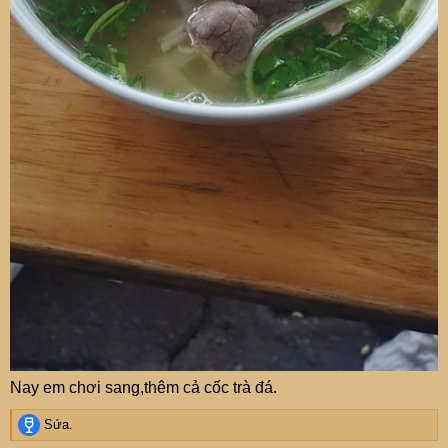
Nay em chơi sang,thêm cả cốc trà đá.
R
Sứa.
e