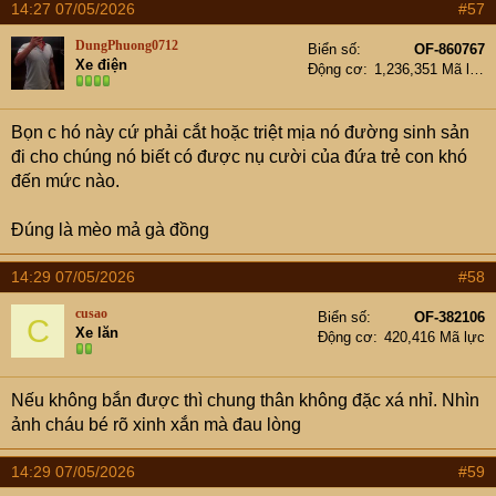
14:27 07/05/2026
#57
c
t
DungPhuong0712
Biển số
OF-860767
i
Xe điện
Động cơ
1,236,351 Mã lực
o
n
s
Bọn c hó này cứ phải cắt hoặc triệt mịa nó đường sinh sản
:
đi cho chúng nó biết có được nụ cười của đứa trẻ con khó
đến mức nào.
Đúng là mèo mả gà đồng
14:29 07/05/2026
#58
cusao
Biển số
OF-382106
C
Xe lăn
Động cơ
420,416 Mã lực
Nếu không bắn được thì chung thân không đặc xá nhỉ. Nhìn
ảnh cháu bé rõ xinh xắn mà đau lòng
14:29 07/05/2026
#59