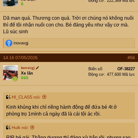
Động cơ
222,389 Mã lực
Dã man quá. Thương con quá. Trời ơi chúng nó không nuôi
thì để tôi nhận nuôi con cho. Bé đáng yêu như vậy cơ mà.
Lũ súc sinh
R
inovavgj
e
a
14:16 07/05/2026
#56
c
t
inovavgj
Biển số
OF-38227
i
Xe lăn
Động cơ
477,600 Mã lực
o
n
s
:
HI_CLASS nói:
Kinh khủng khi chỉ riêng hành động để đứa bé 4t ở
phòng trọ 1mình cả ngày đã là cái tội ác rồi.
Hulk nói:
RIP bé gái. Thằng dượng thì đáng xử bắn rồi, nhưng sao