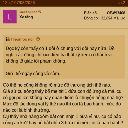
12:47 07/05/2026
#42
c
t
loanhquanh25
Biển số
OF-893468
L
i
Xe tăng
Động cơ
32,894 Mã lực
o
n
s
:
Hieumos nói:
Đọc kỹ còn thấy có 1 đôi ở chung với đôi này nữa. Đề
nghị các đồng chí xxx điều tra thật kỹ xem có hành vi
không tố giác tội phạm không.
Giới trẻ ngày càng vô cảm.
Có thể họ cũng không rõ mức độ thương tích thế nào.
Giả sử cụ trông thấy bố mẹ tát 1 đứa con đỏ ửng cả má, cụ
có gọi police không hay quan điểm là chuyện riêng nhà họ?
Mức độ tác động vật lý thế nào thì coi là bạo hành, mức độ
nào coi là bình thường.
Cụ thấy nhà hàng xóm bắt con nhịn 1 bữa vì hư, cụ có báo
công an ko? hay nó bắt nhìn 3 bữa thì mới coi là bạo hành?