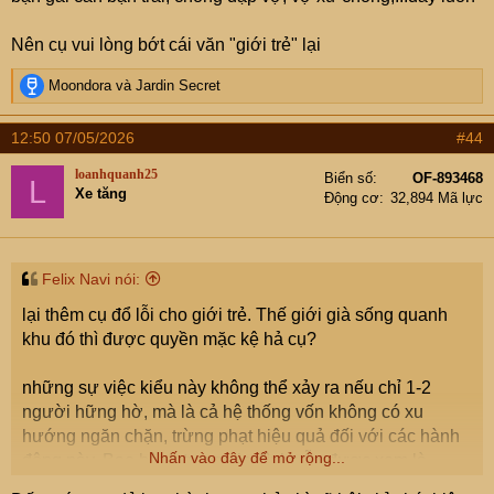
Nên cụ vui lòng bớt cái văn "giới trẻ" lại
R
Moondora
và
Jardin Secret
e
a
12:50 07/05/2026
#44
c
t
loanhquanh25
Biển số
OF-893468
L
i
Xe tăng
Động cơ
32,894 Mã lực
o
n
s
:
Felix Navi nói:
lại thêm cụ đổ lỗi cho giới trẻ. Thế giới già sống quanh
khu đó thì được quyền mặc kệ hả cụ?
những sự việc kiểu này không thể xảy ra nếu chỉ 1-2
người hững hờ, mà là cả hệ thống vốn không có xu
hướng ngăn chặn, trừng phạt hiệu quả đối với các hành
Nhấn vào đây để mở rộng...
động này. Bạo hành trong gia đình vẫn được xem là
"chuyện riêng gia đình", và ngoài trẻ nhỏ thì còn không ít