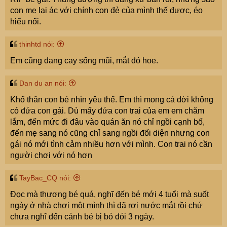
con mẹ lại ác với chính con đẻ của mình thế được, éo
hiểu nổi.
thinhtd nói:
Em cũng đang cay sống mũi, mắt đỏ hoe.
Dan du an nói:
Khổ thân con bé nhìn yêu thế. Em thì mong cả đời không
có đứa con gái. Dù mấy đứa con trai của em em chăm
lắm, đến mức đi đâu vào quán ăn nó chỉ ngồi cạnh bố,
đến mẹ sang nó cũng chỉ sang ngồi đối diện nhưng con
gái nó mới tình cảm nhiều hơn với mình. Con trai nó cần
người chơi với nó hơn
TayBac_CQ nói:
Đọc mà thương bé quá, nghĩ đến bé mới 4 tuổi mà suốt
ngày ở nhà chơi một mình thì đã rơi nước mắt rồi chứ
chưa nghĩ đến cảnh bé bị bỏ đói 3 ngày.