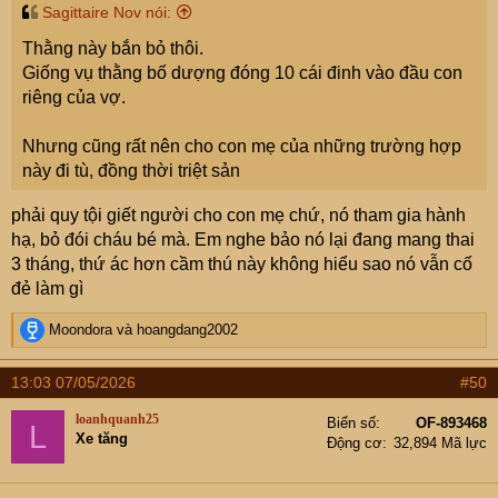
Sagittaire Nov nói:
Thằng này bắn bỏ thôi.
Giống vụ thằng bố dượng đóng 10 cái đinh vào đầu con
riêng của vợ.
Nhưng cũng rất nên cho con mẹ của những trường hợp
này đi tù, đồng thời triệt sản
phải quy tội giết người cho con mẹ chứ, nó tham gia hành
hạ, bỏ đói cháu bé mà. Em nghe bảo nó lại đang mang thai
3 tháng, thứ ác hơn cầm thú này không hiểu sao nó vẫn cố
đẻ làm gì
R
Moondora
và
hoangdang2002
e
a
13:03 07/05/2026
#50
c
t
loanhquanh25
Biển số
OF-893468
L
i
Xe tăng
Động cơ
32,894 Mã lực
o
n
s