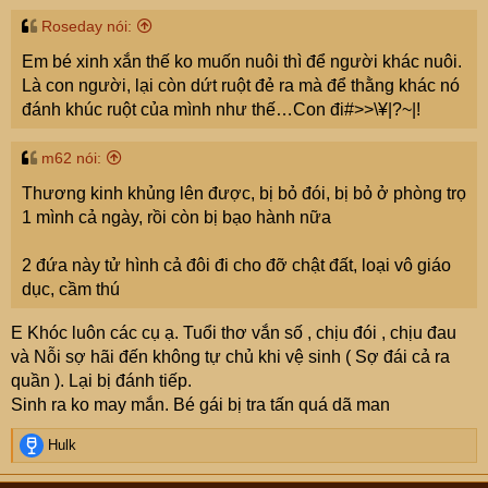
Roseday nói:
Em bé xinh xắn thế ko muốn nuôi thì để người khác nuôi.
Là con người, lại còn dứt ruột đẻ ra mà để thằng khác nó
đánh khúc ruột của mình như thế…Con đi#>>\¥|?~|!
m62 nói:
Thương kinh khủng lên được, bị bỏ đói, bị bỏ ở phòng trọ
1 mình cả ngày, rồi còn bị bạo hành nữa
2 đứa này tử hình cả đôi đi cho đỡ chật đất, loại vô giáo
dục, cầm thú
E Khóc luôn các cụ ạ. Tuổi thơ vắn số , chịu đói , chịu đau
và Nỗi sợ hãi đến không tự chủ khi vệ sinh ( Sợ đái cả ra
quần ). Lại bị đánh tiếp.
Sinh ra ko may mắn. Bé gái bị tra tấn quá dã man
R
Hulk
e
a