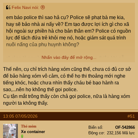
:
Felix Navi nói:
em báo police thì sao hả cụ? Police sẽ phạt bà mẹ kia,
hay sẽ bảo nhà ai nấy về? Em tạo được lợi ích gì cho xã
hội ngoài sự phiền hà cho bản thân em? Police có nguồn
lực để tách đứa trẻ khỏi mẹ nó, hoặc giám sát quá trình
nuôi nấng của phụ huynh không?
Nhấn vào đây để mở rộng...
rõ ràng là người ta chỉ có động lực để can thiệp khi nỗ
lực can thiệp đó tạo ra tác động nhất định, còn nếu cảm
Thế nên, cụ chỉ trích hàng xóm cũng thế, chưa có đủ cơ sở
giác rằng nó vụn vặt quá, và cách vận hành của hệ thống
để bảo hàng xóm vô cảm, có thể họ thi thoảng mới nghe
chẳng khuyến khích, thì tại sao em phải tự chuốc nhọc
tiếng khóc, hoặc chưa nhìn thấy cháu bé bạo hành ra
vào người?
sao,...nên họ không thể gọi police.
Cụ tận mắt trông thấy còn chả gọi police, nữa là hàng xóm
người ta không thấy.
13:05 07/05/2026
#51
Thỏ móm
Biển số
OF-542866
Xe container
Động cơ
232,156 Mã lực