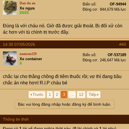
Dan du an
Biển số
OF-94944
Xe ngựa
Động cơ
844,679 Mã lực
Đúng là với cháu nó. Giờ đã được giải thoát. Bị đối xử còn
ác hơn với tù chính trị trước đây.
14:30 07/05/2026
#60
namson229
Biển số
OF-537189
Xe container
Động cơ
246,647 Mã lực
chắc lại cho thằng chồng đi tiêm thuốc rồi; vợ thì đang bầu
chắc án nhẹ hơn! R.I.P cháu bé
Trước
1
2
3
…
12
Tiếp
Bác vui lòng đăng nhập hoặc đăng ký để bình luận.
Thông tin thớt
Đang có
1
tài xế đang nghía thớt này. (
0
lái chính và
1
lái phụ)