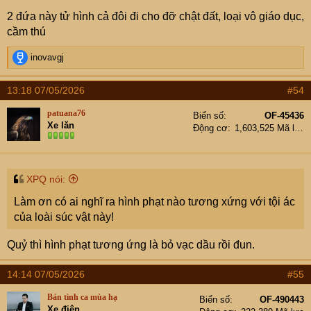
2 đứa này tử hình cả đôi đi cho đỡ chật đất, loại vô giáo dục,
cầm thú
R
inovavgj
e
a
13:18 07/05/2026
#54
c
t
patuana76
Biển số
OF-45436
i
Xe lăn
Động cơ
1,603,525 Mã lực
o
n
s
:
XPQ nói:
Làm ơn có ai nghĩ ra hình phạt nào tương xứng với tội ác
của loài súc vật này!
Quỷ thì hình phạt tương ứng là bỏ vạc dầu rồi đun.
14:14 07/05/2026
#55
Bản tình ca mùa hạ
Biển số
OF-490443
Xe điện