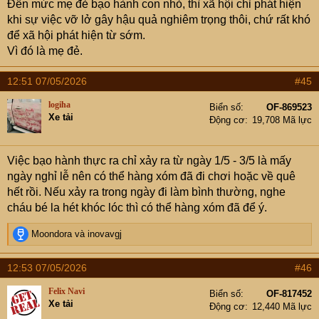
Đến mức mẹ đẻ bạo hành con nhỏ, thì xã hội chỉ phát hiện
người ở độ tuổi lớn hơn (thanh thiếu niên, người trưởng
khi sự việc vỡ lở gây hậu quả nghiêm trọng thôi, chứ rất khó
thành) bị người trong gia đình đánh đập, cư xử tàn nhẫn.
để xã hội phát hiện từ sớm.
Bạn trai xiên bạn gái, bạn gái cắn bạn trai, chồng đập vợ,
Vì đó là mẹ đẻ.
vợ xử chồng,...đầy luôn
12:51 07/05/2026
#45
Nên cụ vui lòng bớt cái văn "giới trẻ" lại
logiha
Biển số
OF-869523
Xe tải
Động cơ
19,708 Mã lực
Việc bạo hành thực ra chỉ xảy ra từ ngày 1/5 - 3/5 là mấy
ngày nghỉ lễ nên có thể hàng xóm đã đi chơi hoặc về quê
hết rồi. Nếu xảy ra trong ngày đi làm bình thường, nghe
cháu bé la hét khóc lóc thì có thể hàng xóm đã để ý.
R
Moondora
và
inovavgj
e
a
12:53 07/05/2026
#46
c
t
Felix Navi
Biển số
OF-817452
i
Xe tải
Động cơ
12,440 Mã lực
o