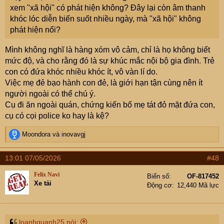
xem "xã hội" có phát hiện không? Đây lại còn âm thanh
khóc lóc diễn biến suốt nhiều ngày, mà "xã hội" không
phát hiện nổi?
Mình không nghĩ là hàng xóm vô cảm, chỉ là họ không biết
mức độ, và cho rằng đó là sự khúc mắc nội bộ gia đình. Trẻ
con có đứa khóc nhiều khóc ít, vô vàn lí do.
Việc mẹ đẻ bạo hành con đẻ, là giới hạn tận cùng nên ít
người ngoài có thể chú ý.
Cụ đi ăn ngoài quán, chứng kiến bố mẹ tát đỏ mặt đứa con,
cụ có cọi police ko hay là kệ?
R
Moondora
và
inovavgj
e
a
13:01 07/05/2026
#48
c
t
Felix Navi
Biển số
OF-817452
i
Xe tải
Động cơ
12,440 Mã lực
o
n
s
:
loanhquanh25 nói: