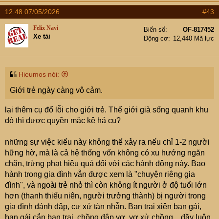
12:48 07/05/2026
#43
Felix Navi
Biển số
OF-817452
Xe tải
Động cơ
12,440 Mã lực
Hieumos nói:
Giới trẻ ngày càng vô cảm.
lại thêm cụ đổ lỗi cho giới trẻ. Thế giới già sống quanh khu
đó thì được quyền mặc kệ hả cụ?
những sự việc kiểu này không thể xảy ra nếu chỉ 1-2 người
hững hờ, mà là cả hệ thống vốn không có xu hướng ngăn
chặn, trừng phạt hiệu quả đối với các hành động này. Bạo
hành trong gia đình vẫn được xem là "chuyện riêng gia
đình", và ngoài trẻ nhỏ thì còn không ít người ở độ tuổi lớn
hơn (thanh thiếu niên, người trưởng thành) bị người trong
gia đình đánh đập, cư xử tàn nhẫn. Bạn trai xiên bạn gái,
bạn gái cắn bạn trai, chồng đập vợ, vợ xử chồng,...đầy luôn