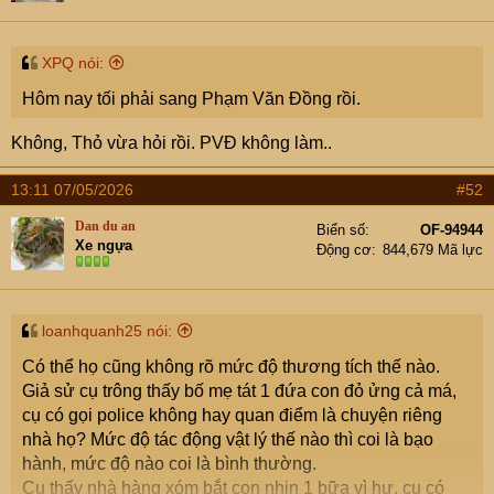
XPQ nói:
Hôm nay tối phải sang Phạm Văn Đồng rồi.
Không, Thỏ vừa hỏi rồi. PVĐ không làm..
13:11 07/05/2026
#52
Dan du an
Biển số
OF-94944
Xe ngựa
Động cơ
844,679 Mã lực
loanhquanh25 nói:
Có thể họ cũng không rõ mức độ thương tích thế nào.
Giả sử cụ trông thấy bố mẹ tát 1 đứa con đỏ ửng cả má,
cụ có gọi police không hay quan điểm là chuyện riêng
nhà họ? Mức độ tác động vật lý thế nào thì coi là bạo
hành, mức độ nào coi là bình thường.
Cụ thấy nhà hàng xóm bắt con nhịn 1 bữa vì hư, cụ có