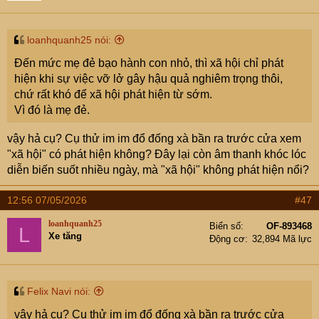
n
s
:
loanhquanh25 nói:
Đến mức mẹ đẻ bạo hành con nhỏ, thì xã hội chỉ phát
hiện khi sự việc vỡ lở gây hậu quả nghiêm trọng thôi,
chứ rất khó để xã hội phát hiện từ sớm.
Vì đó là mẹ đẻ.
vậy hả cụ? Cụ thử im im đổ đống xà bần ra trước cửa xem
"xã hội" có phát hiện không? Đây lại còn âm thanh khóc lóc
diễn biến suốt nhiều ngày, mà "xã hội" không phát hiện nổi?
12:56 07/05/2026
#47
loanhquanh25
Biển số
OF-893468
L
Xe tăng
Động cơ
32,894 Mã lực
Felix Navi nói:
vậy hả cụ? Cụ thử im im đổ đống xà bần ra trước cửa