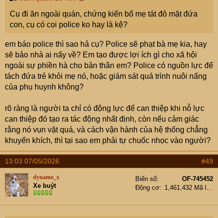
Cụ đi ăn ngoài quán, chứng kiến bố mẹ tát đỏ mặt đứa
con, cụ có cọi police ko hay là kệ?
em báo police thì sao hả cụ? Police sẽ phạt bà mẹ kia, hay
sẽ bảo nhà ai nấy về? Em tạo được lợi ích gì cho xã hội
ngoài sự phiền hà cho bản thân em? Police có nguồn lực để
tách đứa trẻ khỏi mẹ nó, hoặc giám sát quá trình nuôi nấng
của phụ huynh không?
rõ ràng là người ta chỉ có động lực để can thiệp khi nỗ lực
can thiệp đó tạo ra tác động nhất định, còn nếu cảm giác
rằng nó vụn vặt quá, và cách vận hành của hệ thống chẳng
khuyến khích, thì tại sao em phải tự chuốc nhọc vào người?
13:03 07/05/2026
#49
dynamo_x
Biển số
OF-745452
Xe buýt
Động cơ
1,461,432 Mã lực