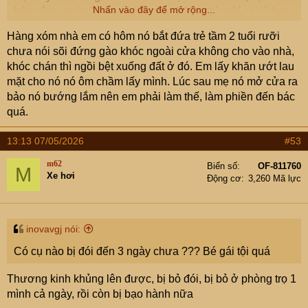
Nhấn vào đây để mở rộng...
báo công an ko? hay nó bắt nhìn 3 bữa thì mới coi là bạo
hành?
Hàng xóm nhà em có hôm nó bắt đứa trẻ tầm 2 tuổi rưỡi
chưa nói sõi đứng gào khóc ngoài cửa không cho vào nhà,
khóc chán thì ngồi bệt xuống đất ở đó. Em lấy khăn ướt lau
mặt cho nó nó ôm chầm lấy mình. Lúc sau mẹ nó mở cửa ra
bảo nó bướng lắm nên em phải làm thế, làm phiền đến bác
quá.
13:13 07/05/2026
#53
m62
Biển số
OF-811760
M
Xe hơi
Động cơ
3,260 Mã lực
inovavgj nói:
Có cụ nào bị đói đến 3 ngày chưa ??? Bé gái tội quá
Thương kinh khủng lên được, bị bỏ đói, bị bỏ ở phòng trọ 1
mình cả ngày, rồi còn bị bạo hành nữa