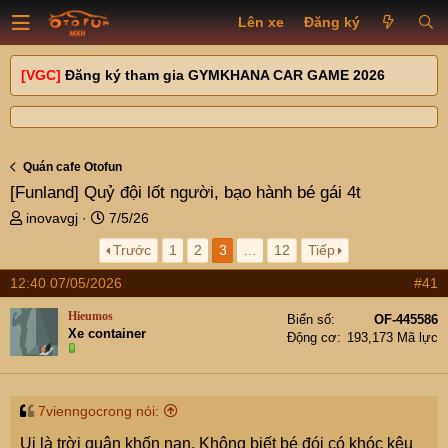
Lên xe
Đăng ký
[VGC]
Đăng ký tham gia GYMKHANA CAR GAME 2026
Quán cafe Otofun
[Funland]
Quỷ đội lốt người, bạo hành bé gái 4t
T
N
inovavgj
7/5/26
h
g
Trước
1
2
3
…
12
Tiếp
r
à
e
y
12:40 07/05/2026
#41
a
g
d
ử
Hieumos
Biển số
OF-445586
s
i
Xe container
Động cơ
193,173 Mã lực
t
a
r
t
7vienngocrong nói:
e
Ui là trời quân khốn nạn. Không biết bé đói có khóc kêu
r