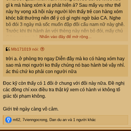
gì k mà hàng xóm k ai phát hiện á? Sau mấy vụ như thế
này hy vọng xã hội này người lớn thấy trẻ con hàng xóm
khóc bất thường nên để ý có gì nghi ngờ báo CA. Nghe
bỏ đói 3 ngày mà sốc muốn đập đôi cẩu nam nữ này ghê.
Trước khi thi hành án với thèng này nên bỏ đói, mấy chú
Nhấn vào đây để mở rộng...
CA trong trại bỏ đói nó giùm e .
Mb171019 nói:
trời ạ. ở phòng trọ ngay Diễn đây mà ko có hàng xóm hay
sao mà mọi người ko thấy chúng nó bạo hành bé vậy nhỉ.
ác thú chứ ko phải con người nữa
Đọc kỹ còn thấy có 1 đôi ở chung với đôi này nữa. Đề nghị
các đồng chí xxx điều tra thật kỹ xem có hành vi không tố
giác tội phạm không.
Giới trẻ ngày càng vô cảm.
R
m62
,
7vienngocrong
,
Dan du an
và 1 người khác
e
a