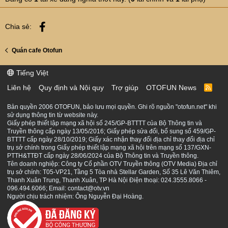
Facebook
Chia sẻ:
Quán cafe Otofun
Tiếng Việt
Liên hệ
Quy định và Nội quy
Trợ giúp
OTOFUN News
R
S
S
Bản quyền 2006 OTOFUN, bảo lưu mọi quyền. Ghi rõ nguồn "otofun.net" khi
sử dụng thông tin từ website này.
Giấy phép thiết lập mạng xã hội số 245/GP-BTTTT của Bộ Thông tin và
Truyền thông cấp ngày 13/05/2016; Giấy phép sửa đổi, bổ sung số 459/GP-
BTTTT cấp ngày 28/10/2019; Giấy xác nhận thay đổi địa chỉ thay đổi địa chỉ
trụ sở chính trong Giấy phép thiết lập mạng xã hội trên mạng số 137/GXN-
PTTH&TTĐT cấp ngày 28/06/2024 của Bộ Thông tin và Truyền thông.
Tên doanh nghiệp: Công ty Cổ phần OTV Truyền thông (OTV Media) Địa chỉ
trụ sở chính: T05-VP21, Tầng 5 Tòa nhà Stellar Garden, Số 35 Lê Văn Thiêm,
Thanh Xuân Trung, Thanh Xuân, TP Hà Nội Điện thoại: 024.3555.8066 -
096.494.6066; Email: contact@otv.vn
Người chịu trách nhiệm: Ông Nguyễn Đại Hoàng.