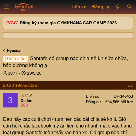
Lên xe
Đăng ký
[VGC]
Đăng ký tham gia GYMKHANA CAR GAME 2026
Hyundai
Santafe có group nào chia sẻ kn sửa chữa,
[Thảo luận]
bảo dưỡng không ạ
T
N
3077
19/5/26
h
g
r
à
20:28 19/05/2026
#1
e
y
3077
a
g
Biển số
OF-146453
3
Xe lăn
d
ử
Động cơ
-594,566 Mã lực
s
i
t
Dạo này các cụ ít chơi 4rum nên các bài chia sẻ kn ít. Giờ
a
r
cần hỏi chắc facebook mỳ ăn liền cho nhanh mà e vào hàng
t
loạt group Santafe toàn thấy rao bán xe. Có group nào chỉ