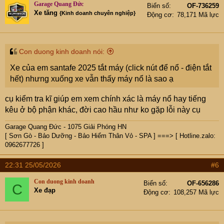
Garage Quang Đức
Biển số
OF-736259
Xe tăng
{Kinh doanh chuyên nghiệp}
Động cơ
78,171 Mã lực
Con duong kinh doanh nói:
Xe của em santafe 2025 tắt máy (click nút để nổ - điện tắt
hết) nhưng xuống xe vẫn thấy máy nổ là sao ạ
cụ kiểm tra kĩ giúp em xem chính xác là máy nổ hay tiếng
kêu ở bộ phận khác, đời cao hầu như ko gặp lỗi này cụ
Garage Quang Đức - 1075 Giải Phóng HN
[ Sơn Gò - Bảo Dưỡng - Bảo Hiểm Thân Vỏ - SPA ] ===> [ Hotline.zalo:
0962677726 ]
22:31 25/05/2026
#6
Con duong kinh doanh
Biển số
OF-656286
C
Xe đạp
Động cơ
108,257 Mã lực