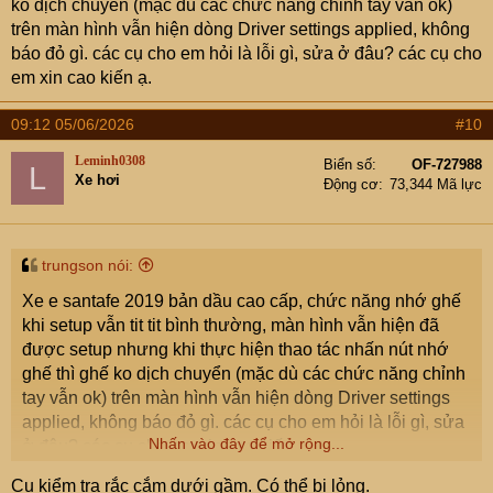
ko dịch chuyển (mặc dù các chức năng chỉnh tay vẫn ok)
trên màn hình vẫn hiện dòng Driver settings applied, không
báo đỏ gì. các cụ cho em hỏi là lỗi gì, sửa ở đâu? các cụ cho
em xin cao kiến ạ.
09:12 05/06/2026
#10
Leminh0308
Biển số
OF-727988
L
Xe hơi
Động cơ
73,344 Mã lực
trungson nói:
Xe e santafe 2019 bản dầu cao cấp, chức năng nhớ ghế
khi setup vẫn tit tit bình thường, màn hình vẫn hiện đã
được setup nhưng khi thực hiện thao tác nhấn nút nhớ
ghế thì ghế ko dịch chuyển (mặc dù các chức năng chỉnh
tay vẫn ok) trên màn hình vẫn hiện dòng Driver settings
applied, không báo đỏ gì. các cụ cho em hỏi là lỗi gì, sửa
Nhấn vào đây để mở rộng...
ở đâu? các cụ cho em xin cao kiến ạ.
Cụ kiểm tra rắc cắm dưới gầm. Có thể bị lỏng.