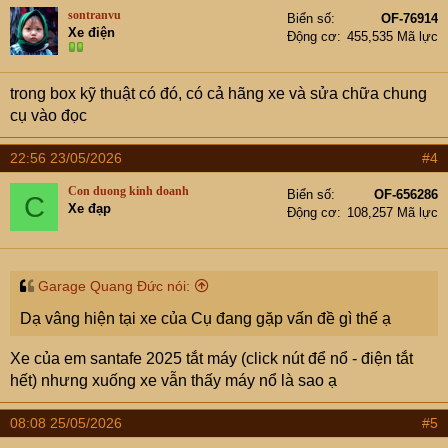
sontranvu
Biển số
OF-76914
Xe điện
Động cơ
455,535 Mã lực
trong box kỹ thuật có đó, có cả hãng xe và sửa chữa chung
cụ vào đọc
22:56 23/05/2026
#4
Con duong kinh doanh
Biển số
OF-656286
C
Xe đạp
Động cơ
108,257 Mã lực
Garage Quang Đức nói:
Dạ vâng hiện tại xe của Cụ đang gặp vấn đề gì thế ạ
Xe của em santafe 2025 tắt máy (click nút để nổ - điện tắt
hết) nhưng xuống xe vẫn thấy máy nổ là sao ạ
08:08 25/05/2026
#5