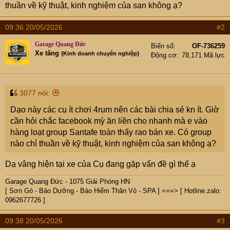
e
thuần về kỹ thuật, kinh nghiệm của san không ạ?
r
09:36 20/05/2026
#2
Garage Quang Đức
Biển số
OF-736259
Xe tăng
{Kinh doanh chuyên nghiệp}
Động cơ
78,171 Mã lực
3077 nói:
Dạo này các cụ ít chơi 4rum nên các bài chia sẻ kn ít. Giờ
cần hỏi chắc facebook mỳ ăn liền cho nhanh mà e vào
hàng loạt group Santafe toàn thấy rao bán xe. Có group
nào chỉ thuần về kỹ thuật, kinh nghiệm của san không ạ?
Dạ vâng hiện tại xe của Cụ đang gặp vấn đề gì thế ạ
Garage Quang Đức - 1075 Giải Phóng HN
[ Sơn Gò - Bảo Dưỡng - Bảo Hiểm Thân Vỏ - SPA ] ===> [ Hotline.zalo:
0962677726 ]
09:38 20/05/2026
#3