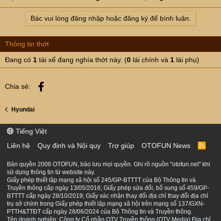
Bác vui lòng đăng nhập hoặc đăng ký để bình luận.
Thông tin thớt
Đang có
1
tài xế đang nghía thớt này. (
0
lái chính và
1
lái phụ)
Facebook
Chia sẻ:
Hyundai
Tiếng Việt
Liên hệ
Quy định và Nội quy
Trợ giúp
OTOFUN News
R
S
S
Bản quyền 2006 OTOFUN, bảo lưu mọi quyền. Ghi rõ nguồn "otofun.net" khi
sử dụng thông tin từ website này.
Giấy phép thiết lập mạng xã hội số 245/GP-BTTTT của Bộ Thông tin và
Truyền thông cấp ngày 13/05/2016; Giấy phép sửa đổi, bổ sung số 459/GP-
BTTTT cấp ngày 28/10/2019; Giấy xác nhận thay đổi địa chỉ thay đổi địa chỉ
trụ sở chính trong Giấy phép thiết lập mạng xã hội trên mạng số 137/GXN-
PTTH&TTĐT cấp ngày 28/06/2024 của Bộ Thông tin và Truyền thông.
Tên doanh nghiệp: Công ty Cổ phần OTV Truyền thông (OTV Media) Địa chỉ