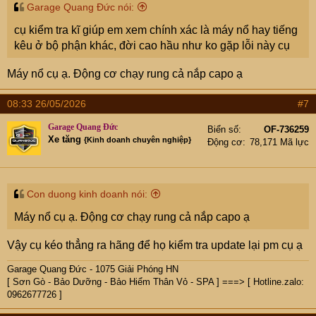
Garage Quang Đức nói:
cụ kiểm tra kĩ giúp em xem chính xác là máy nổ hay tiếng
kêu ở bộ phận khác, đời cao hầu như ko gặp lỗi này cụ
Máy nổ cụ ạ. Động cơ chạy rung cả nắp capo ạ
08:33 26/05/2026
#7
Garage Quang Đức
Biển số
OF-736259
Xe tăng
{Kinh doanh chuyên nghiệp}
Động cơ
78,171 Mã lực
Con duong kinh doanh nói:
Máy nổ cụ ạ. Động cơ chạy rung cả nắp capo ạ
Vậy cụ kéo thẳng ra hãng để họ kiểm tra update lại pm cụ ạ
Garage Quang Đức - 1075 Giải Phóng HN
[ Sơn Gò - Bảo Dưỡng - Bảo Hiểm Thân Vỏ - SPA ] ===> [ Hotline.zalo:
0962677726 ]