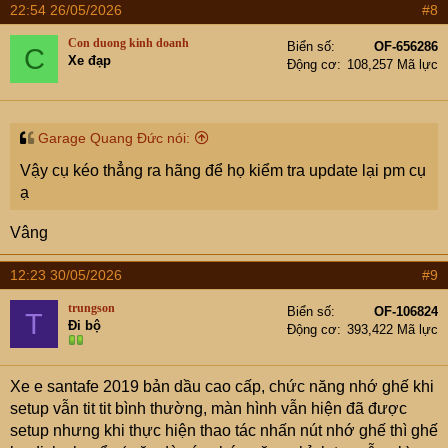
22:54 26/05/2026
#8
Con duong kinh doanh
Biển số
OF-656286
C
Xe đạp
Động cơ
108,257 Mã lực
Garage Quang Đức nói:
Vậy cụ kéo thẳng ra hãng để họ kiểm tra update lại pm cụ
ạ
Vâng
12:23 30/05/2026
#9
trungson
Biển số
OF-106824
T
Đi bộ
Động cơ
393,422 Mã lực
Xe e santafe 2019 bản dầu cao cấp, chức năng nhớ ghế khi
setup vẫn tit tit bình thường, màn hình vẫn hiện đã được
setup nhưng khi thực hiện thao tác nhấn nút nhớ ghế thì ghế