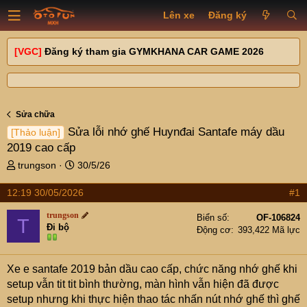
Lên xe
Đăng ký
[VGC]
Đăng ký tham gia GYMKHANA CAR GAME 2026
Sửa chữa
Sửa lỗi nhớ ghế Huynđai Santafe máy dầu
[Thảo luận]
2019 cao cấp
T
N
trungson
30/5/26
h
g
r
à
12:19 30/05/2026
#1
e
y
trungson
a
g
Biển số
OF-106824
T
Đi bộ
d
ử
Động cơ
393,422 Mã lực
s
i
t
Xe e santafe 2019 bản dầu cao cấp, chức năng nhớ ghế khi
a
r
setup vẫn tit tit bình thường, màn hình vẫn hiện đã được
t
setup nhưng khi thực hiện thao tác nhấn nút nhớ ghế thì ghế