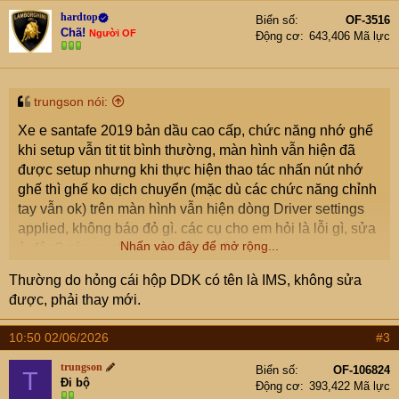
hardtop
Biển số
OF-3516
Chã!
Người OF
Động cơ
643,406 Mã lực
trungson nói:
Xe e santafe 2019 bản dầu cao cấp, chức năng nhớ ghế
khi setup vẫn tit tit bình thường, màn hình vẫn hiện đã
được setup nhưng khi thực hiện thao tác nhấn nút nhớ
ghế thì ghế ko dịch chuyển (mặc dù các chức năng chỉnh
tay vẫn ok) trên màn hình vẫn hiện dòng Driver settings
applied, không báo đỏ gì. các cụ cho em hỏi là lỗi gì, sửa
Nhấn vào đây để mở rộng...
ở đâu? các cụ cho em xin cao kiến ạ.
Thường do hỏng cái hộp DDK có tên là IMS, không sửa
được, phải thay mới.
10:50 02/06/2026
#3
trungson
Biển số
OF-106824
T
Đi bộ
Động cơ
393,422 Mã lực