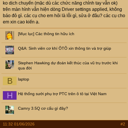
e
ko dịch chuyển (mặc dù các chức năng chỉnh tay vẫn ok)
r
trên màn hình vẫn hiện dòng Driver settings applied, không
báo đỏ gì. các cụ cho em hỏi là lỗi gì, sửa ở đâu? các cụ cho
em xin cao kiến ạ.
[Mục lục] Các thông tin hữu ích
Q&A: Sinh viên cơ khí ÔTÔ xin thông tin và trợ giúp
Stephen Hawking dự đoán kết thúc của vũ trụ trước khi
qua đời
B
laptop
H
Hệ thống sưởi phụ trợ PTC trên ô tô tại Việt Nam
Camry 3.5Q cơ cấu gì đây?
11:32 01/06/2026
#2