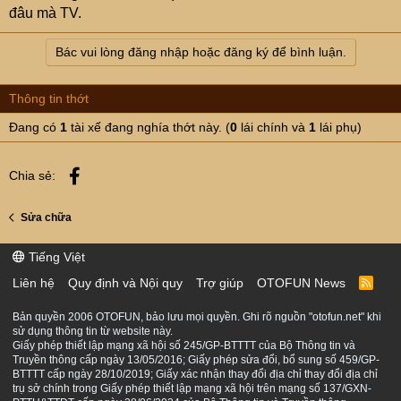
đâu mà TV.
Bác vui lòng đăng nhập hoặc đăng ký để bình luận.
Thông tin thớt
Đang có
1
tài xế đang nghía thớt này. (
0
lái chính và
1
lái phụ)
Facebook
Chia sẻ:
Sửa chữa
Tiếng Việt
Liên hệ
Quy định và Nội quy
Trợ giúp
OTOFUN News
R
S
S
Bản quyền 2006 OTOFUN, bảo lưu mọi quyền. Ghi rõ nguồn "otofun.net" khi
sử dụng thông tin từ website này.
Giấy phép thiết lập mạng xã hội số 245/GP-BTTTT của Bộ Thông tin và
Truyền thông cấp ngày 13/05/2016; Giấy phép sửa đổi, bổ sung số 459/GP-
BTTTT cấp ngày 28/10/2019; Giấy xác nhận thay đổi địa chỉ thay đổi địa chỉ
trụ sở chính trong Giấy phép thiết lập mạng xã hội trên mạng số 137/GXN-