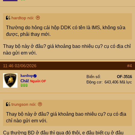
hardtop nói:
Thường do hỏng cái hộp DDK có tên là IMS, không sửa
được, phải thay mới.
Thay bộ này ở đâu? giá khoảng bao nhiêu cụ? cụ có địa chỉ
nào gửi em với.
11:46 02/06/2026
#4
hardtop
Biển số
OF-3516
Chã!
Người OF
Động cơ
643,406 Mã lực
trungson nói:
Thay bộ này ở đâu? giá khoảng bao nhiêu cụ? cụ có địa
chỉ nào gửi em với.
Cụ thường BD ở đâu thì qua đó thôi, e đâu biết cụ ở đâu