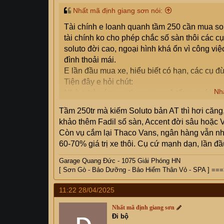
Nhất mã định giang sơn nói:
Tài chính e loanh quanh tầm 250 cần mua s
tài chính ko cho phép chắc số sàn thôi các cụ.
soluto đời cao, ngoại hình khá ổn vì công việ
đình thoải mái.
E lần đầu mua xe, hiểu biết có hạn, các cụ 
Tiện đây e hỏi chút:
Nh
Nhà e trả góp con thaco vans 1 tấn, e mới l
ko các cụ nhỉ, trc nhà e làm trả góp bên TP b
Tầm 250tr mà kiếm Soluto bản AT thì hơi căng,
khảo thêm Fadil số sàn, Accent đời sâu hoặc Vi
Còn vụ cắm lại Thaco Vans, ngân hàng vẫn nhận
60-70% giá trị xe thôi. Cụ cứ mạnh dạn, lần đ
Garage Quang Đức - 1075 Giải Phóng HN
[ Sơn Gò - Bảo Dưỡng - Bảo Hiểm Thân Vỏ - SPA ] ===> 
11:22 28/04/2025
Nhất mã định giang sơn
Đi bộ