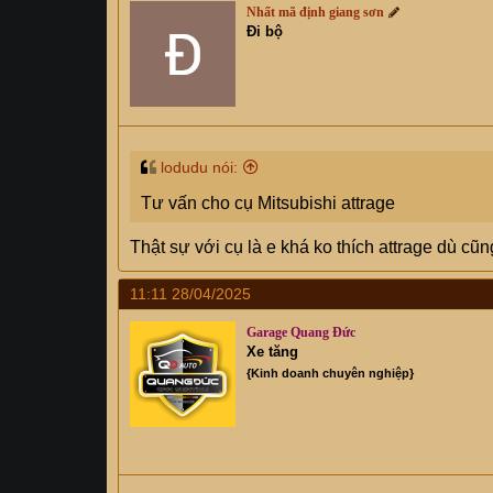
Nhất mã định giang sơn
Đi bộ
lodudu nói:
Tư vấn cho cụ Mitsubishi attrage
Thật sự với cụ là e khá ko thích attrage dù cũ
11:11 28/04/2025
Garage Quang Đức
Xe tăng
{Kinh doanh chuyên nghiệp}