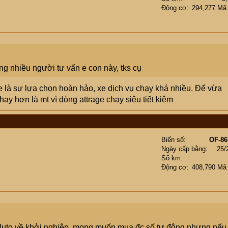
Động cơ
294,277 Mã
ũng nhiều người tư vấn e con này, tks cụ
ge là sự lựa chọn hoàn hảo, xe dịch vụ chạy khá nhiều. Để vừa
hay hơn là mt vì dòng attrage chạy siêu tiết kiệm
Biển số
OF-86
Ngày cấp bằng
25/
Số km
Động cơ
408,790 Mã
oluto về khởi nghiệp, mong muốn mua đc số tự động nhưng nếu