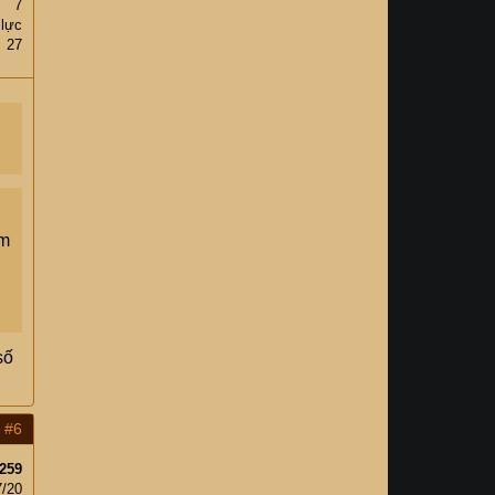
7
 lực
27
am
số
#6
259
7/20