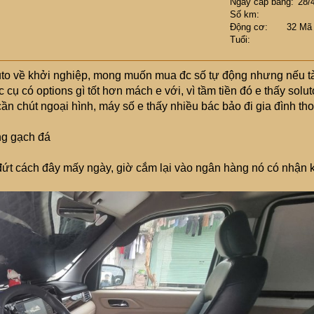
Ngày cấp bằng
28/
Số km
Động cơ
32 Mã
Tuổi
uto về khởi nghiệp, mong muốn mua đc số tự động nhưng nếu t
cụ có options gì tốt hơn mách e với, vì tầm tiền đó e thấy solut
cần chút ngoại hình, máy số e thấy nhiều bác bảo đi gia đình tho
ng gạch đá
 đứt cách đây mấy ngày, giờ cắm lại vào ngân hàng nó có nhận 