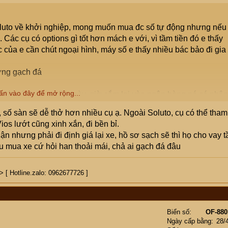
oluto về khởi nghiệp, mong muốn mua đc số tự động nhưng nếu
 Các cụ có options gì tốt hơn mách e với, vì tầm tiền đó e thấy
c của e cần chút ngoại hình, máy số e thấy nhiều bác bảo đi gia
đừng gạch đá
ấn vào đây để mở rộng...
ấy đứt cách đây mấy ngày, giờ cắm lại vào ngân hàng nó có nhận
ank.
 số sàn sẽ dễ thở hơn nhiều cụ ạ. Ngoài Soluto, cụ có thể tham
os lướt cũng xinh xắn, đi bền bỉ.
 nhưng phải đi định giá lại xe, hồ sơ sạch sẽ thì họ cho vay 
ầu mua xe cứ hỏi han thoải mái, chả ai gạch đá đâu
[ Hotline.zalo: 0962677726 ]
Biển số
OF-880
Ngày cấp bằng
28/