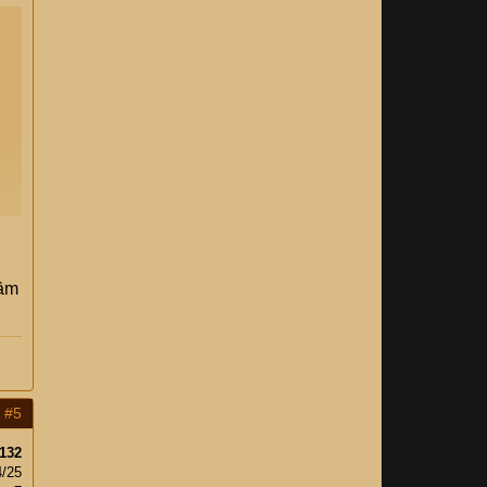
tầm
#5
132
4/25