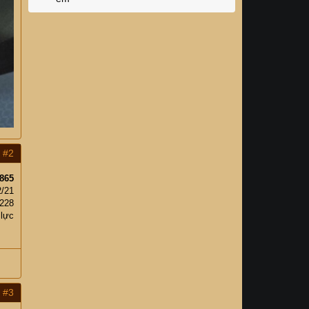
#2
865
2/21
,228
 lực
#3