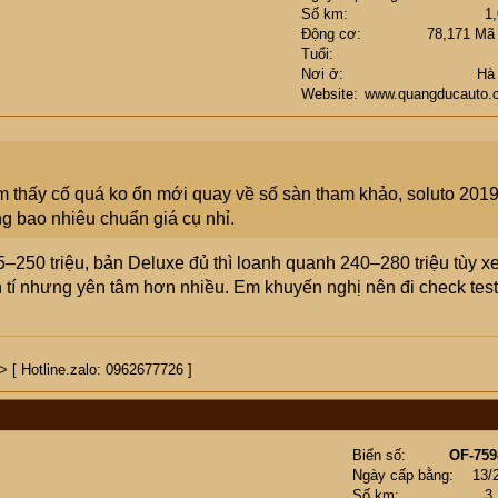
Số km
1
Động cơ
78,171 Mã
Tuổi
Nơi ở
Hà
Website
www.quangducauto.
m thấy cố quá ko ổn mới quay về số sàn tham khảo, soluto 201
ng bao nhiêu chuẩn giá cụ nhỉ.
–250 triệu, bản Deluxe đủ thì loanh quanh 240–280 triệu tùy x
ơn tí nhưng yên tâm hơn nhiều. Em khuyến nghị nên đi check test
[ Hotline.zalo: 0962677726 ]
Biển số
OF-759
Ngày cấp bằng
13/
Số km
3