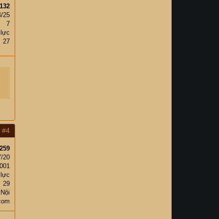
132
4/25
7
 lực
27
#4
259
7/20
,001
 lực
29
 Nội
com