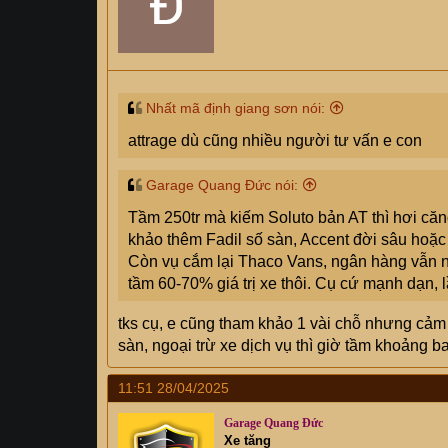
Nhất mã định giang sơn nói:
attrage dù cũng nhiều người tư vấn e con
Garage Quang Đức nói:
Tầm 250tr mà kiếm Soluto bản AT thì hơi căng
khảo thêm Fadil số sàn, Accent đời sâu hoặc 
Còn vụ cắm lại Thaco Vans, ngân hàng vẫn nh
tầm 60-70% giá trị xe thôi. Cụ cứ mạnh dạn, 
tks cụ, e cũng tham khảo 1 vài chỗ nhưng cảm
sàn, ngoại trừ xe dịch vụ thì giờ tầm khoảng b
11:51 28/04/2025
Garage Quang Đức
Xe tăng