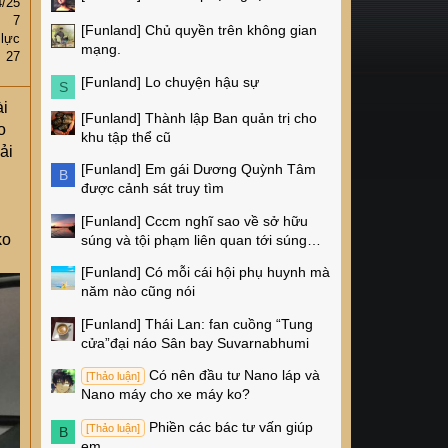
4/25
7
[Funland]
Chủ quyền trên không gian
 lực
mạng.
27
[Funland]
Lo chuyện hậu sự
S
ài
[Funland]
Thành lập Ban quản trị cho
o
khu tập thể cũ
ải
[Funland]
Em gái Dương Quỳnh Tâm
B
được cảnh sát truy tìm
[Funland]
Cccm nghĩ sao về sở hữu
ko
súng và tội phạm liên quan tới súng
ống ở Mỹ
[Funland]
Có mỗi cái hội phụ huynh mà
năm nào cũng nói
[Funland]
Thái Lan: fan cuồng “Tung
cửa”đại náo Sân bay Suvarnabhumi
Có nên đầu tư Nano láp và
[Thảo luận]
Nano máy cho xe máy ko?
Phiền các bác tư vấn giúp
[Thảo luận]
B
em