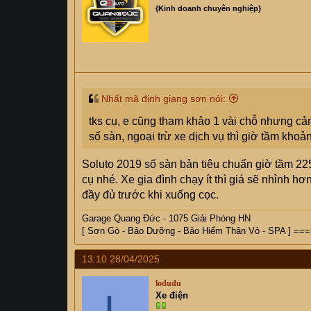
{Kinh doanh chuyên nghiệp}
Nhất mã định giang sơn nói:
tks cụ, e cũng tham khảo 1 vài chỗ nhưng cả
số sàn, ngoại trừ xe dịch vụ thì giờ tầm khoả
Soluto 2019 số sàn bản tiêu chuẩn giờ tầm 225
cụ nhé. Xe gia đình chạy ít thì giá sẽ nhỉnh h
đầy đủ trước khi xuống cọc.
Garage Quang Đức - 1075 Giải Phóng HN
[ Sơn Gò - Bảo Dưỡng - Bảo Hiểm Thân Vỏ - SPA ] ===> 
13:10 28/04/2025
lodudu
L
Xe điện