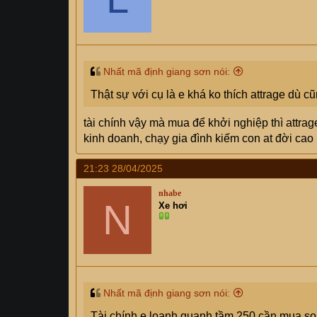
Nhất mã định giang sơn nói:
Thật sự với cụ là e khá ko thích attrage dù c
tài chính vậy mà mua để khởi nghiệp thì attra
kinh doanh, chạy gia đình kiếm con at đời cao 
21:23 28/04/2025
nhabe
N
Xe hơi
Nhất mã định giang sơn nói:
Tài chính e loanh quanh tầm 250 cần mua s