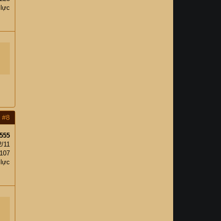
 lực
#8
555
2/11
107
 lực