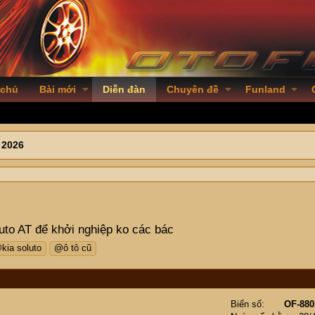
 chủ
Bài mới
Diễn đàn
Chuyên đề
Funland
 2026
uto AT để khởi nghiệp ko các bác
kia soluto
@ô tô cũ
Biển số
OF-880