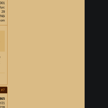
,001
 lực
29
 Nội
com
9
e
#7
865
2/21
,228