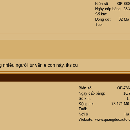
Biển số
OF-880
Ngày cấp bằng
28/
Số km
Động cơ
32 Mã
Tuổi
ng nhiều người tư vấn e con này, tks cụ
Biển số
OF-736
Ngày cấp bằng
16/
Số km
1
Động cơ
78,171 Mã
Tuổi
Nơi ở
Hà
Website
www.quangducauto.