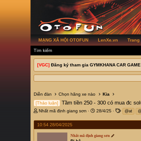
MẠNG XÃ HỘI OTOFUN
LenXe.vn
Trang
Tìm kiếm
[VGC]
Đăng ký tham gia GYMKHANA CAR GAME
Diễn đàn
Chọn hãng xe nào
Kia
Tầm tiền 250 - 300 có mua đc sol
[Thảo luận]
T
N
T
Nhất mã định giang sơn
28/4/25
@at
@
h
g
a
r
à
g
10:54 28/04/2025
e
y
s
a
g
Nhất mã định giang sơn
d
ử