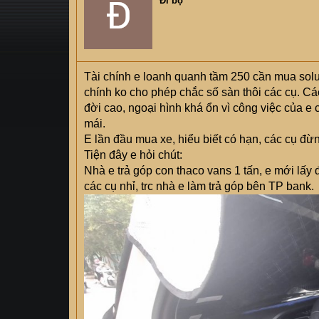
Đi bộ
s
i
t
a
r
t
Tài chính e loanh quanh tầm 250 cần mua sol
e
chính ko cho phép chắc số sàn thôi các cụ. Các 
r
đời cao, ngoại hình khá ổn vì công việc của e 
mái.
E lần đầu mua xe, hiểu biết có hạn, các cụ đừ
Tiện đây e hỏi chút:
Nhà e trả góp con thaco vans 1 tấn, e mới lấy
các cụ nhỉ, trc nhà e làm trả góp bên TP bank.