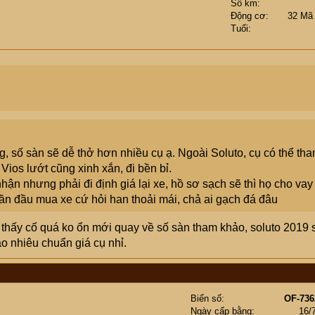
Số km
Động cơ
32 Mã
Tuổi
, số sàn sẽ dễ thở hơn nhiều cụ ạ. Ngoài Soluto, cụ có thể th
Vios lướt cũng xinh xắn, đi bền bỉ.
ận nhưng phải đi định giá lại xe, hồ sơ sạch sẽ thì họ cho vay
lần đầu mua xe cứ hỏi han thoải mái, chả ai gạch đá đâu
 thấy cố quá ko ổn mới quay về số sàn tham khảo, soluto 2019 
ao nhiêu chuẩn giá cụ nhỉ.
Biển số
OF-736
Ngày cấp bằng
16/