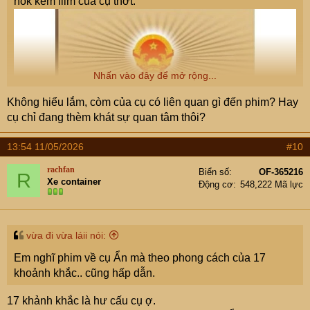
hok kém film của cụ thớt.
Nhấn vào đây để mở rộng...
Không hiểu lắm, còm của cụ có liên quan gì đến phim? Hay
cụ chỉ đang thèm khát sự quan tâm thôi?
13:54 11/05/2026
#10
rachfan
Biển số
OF-365216
R
Xe container
Động cơ
548,222 Mã lực
vừa đi vừa láii nói:
Em nghĩ phim về cụ Ẩn mà theo phong cách của 17
khoảnh khắc.. cũng hấp dẫn.
17 khảnh khắc là hư cấu cụ ợ.