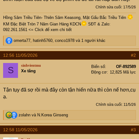
Chỉnh sửa cuối:
17/5/26
Hồng Sâm Triều Tiên- Thiên Sâm Keasong, Mật Gấu Bắc Triều Tiên
KM Đặc Biệt Tròn 7 Năm Gian Hàng KDCN
SĐT & Zalo:
092.261.1561 <= Click để xem chi tiết
R
omerta77
,
hatinh5760
,
conco1978
và 1 người khác
e
a
12:56 11/05/2026
#2
c
t
sinhvientmu
Biển số
OF-892589
S
i
Xe tăng
Động cơ
12,825 Mã lực
o
n
s
Tận tụy đã sợ rồi mà đây còn tận hiến nữa thì còn nể hơn,cụ
:
ạ.
Chỉnh sửa cuối:
11/5/26
R
zolahn
và
N.Korea Ginseng
e
a
12:58 11/05/2026
#3
c
t