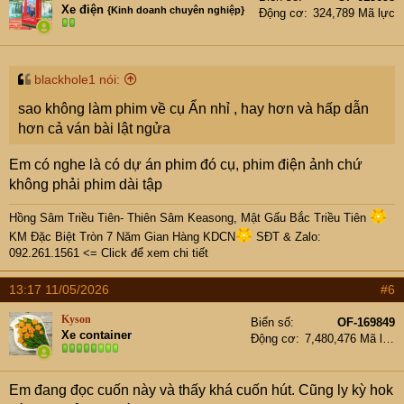
Xe điện
{Kinh doanh chuyên nghiệp}
Động cơ
324,789 Mã lực
blackhole1 nói:
sao không làm phim về cụ Ẩn nhỉ , hay hơn và hấp dẫn
hơn cả ván bài lật ngửa
Em có nghe là có dự án phim đó cụ, phim điện ảnh chứ
không phải phim dài tập
Hồng Sâm Triều Tiên- Thiên Sâm Keasong, Mật Gấu Bắc Triều Tiên
KM Đặc Biệt Tròn 7 Năm Gian Hàng KDCN
SĐT & Zalo:
092.261.1561 <= Click để xem chi tiết
13:17 11/05/2026
#6
Kyson
Biển số
OF-169849
Xe container
Động cơ
7,480,476 Mã lực
Em đang đọc cuốn này và thấy khá cuốn hút. Cũng ly kỳ hok