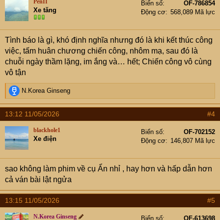
PenII
Biển số
OF-786854
i
Xe tăng
Động cơ
568,089 Mã lực
o
n
s
Tình báo là gì, khó định nghĩa nhưng đó là khi kết thúc công
:
việc, tấm huân chương chiến công, nhôm mạ, sau đó là
chuỗi ngày thầm lặng, im ắng và… hết; Chiến công vô cùng
vô tận
R
N.Korea Ginseng
e
a
13:12 11/05/2026
#4
c
t
blackhole1
Biển số
OF-702152
i
Xe điện
Động cơ
146,807 Mã lực
o
n
s
sao không làm phim về cụ Ẩn nhỉ , hay hơn và hấp dẫn hơn
:
cả ván bài lật ngửa
13:15 11/05/2026
#5
N.Korea Ginseng
Biển số
OF-613698