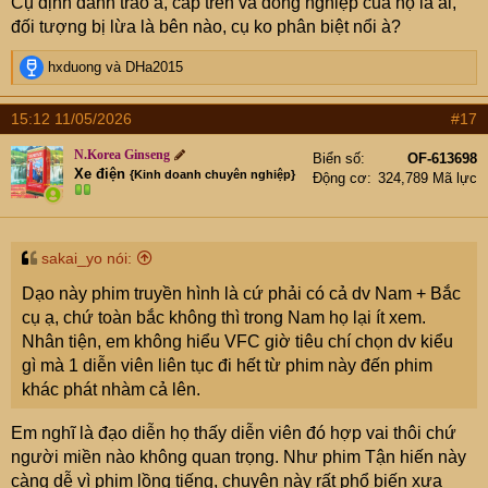
Cụ định đánh tráo à, cấp trên và đồng nghiệp của họ là ai,
đối tượng bị lừa là bên nào, cụ ko phân biệt nổi à?
R
hxduong
và
DHa2015
e
a
15:12 11/05/2026
#17
c
t
N.Korea Ginseng
Biển số
OF-613698
i
Xe điện
{Kinh doanh chuyên nghiệp}
Động cơ
324,789 Mã lực
o
n
s
:
sakai_yo nói:
Dạo này phim truyền hình là cứ phải có cả dv Nam + Bắc
cụ ạ, chứ toàn bắc không thì trong Nam họ lại ít xem.
Nhân tiện, em không hiểu VFC giờ tiêu chí chọn dv kiểu
gì mà 1 diễn viên liên tục đi hết từ phim này đến phim
khác phát nhàm cả lên.
Em nghĩ là đạo diễn họ thấy diễn viên đó hợp vai thôi chứ
người miền nào không quan trọng. Như phim Tận hiến này
càng dễ vì phim lồng tiếng, chuyện này rất phổ biến xưa