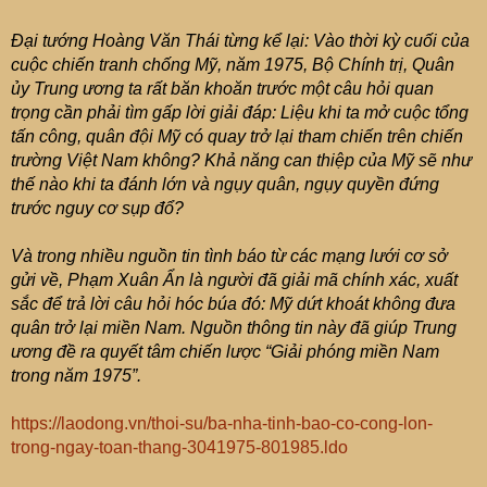
Đại tướng Hoàng Văn Thái từng kể lại: Vào thời kỳ cuối của
cuộc chiến tranh chống Mỹ, năm 1975, Bộ Chính trị, Quân
ủy Trung ương ta rất băn khoăn trước một câu hỏi quan
trọng cần phải tìm gấp lời giải đáp: Liệu khi ta mở cuộc tổng
tấn công, quân đội Mỹ có quay trở lại tham chiến trên chiến
trường Việt Nam không? Khả năng can thiệp của Mỹ sẽ như
thế nào khi ta đánh lớn và ngụy quân, ngụy quyền đứng
trước nguy cơ sụp đổ?
Và trong nhiều nguồn tin tình báo từ các mạng lưới cơ sở
gửi về, Phạm Xuân Ẩn là người đã giải mã chính xác, xuất
sắc để trả lời câu hỏi hóc búa đó: Mỹ dứt khoát không đưa
quân trở lại miền Nam. Nguồn thông tin này đã giúp Trung
ương đề ra quyết tâm chiến lược “Giải phóng miền Nam
trong năm 1975”.
https://laodong.vn/thoi-su/ba-nha-tinh-bao-co-cong-lon-
trong-ngay-toan-thang-3041975-801985.ldo