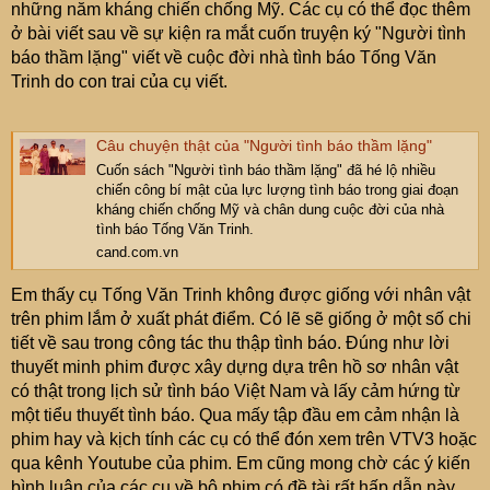
những năm kháng chiến chống Mỹ. Các cụ có thể đọc thêm
ở bài viết sau về sự kiện ra mắt cuốn truyện ký "Người tình
báo thầm lặng" viết về cuộc đời nhà tình báo Tống Văn
Trinh do con trai của cụ viết.
Câu chuyện thật của "Người tình báo thầm lặng"
Cuốn sách "Người tình báo thầm lặng" đã hé lộ nhiều
chiến công bí mật của lực lượng tình báo trong giai đoạn
kháng chiến chống Mỹ và chân dung cuộc đời của nhà
tình báo Tống Văn Trinh.
cand.com.vn
Em thấy cụ Tống Văn Trinh không được giống với nhân vật
trên phim lắm ở xuất phát điểm. Có lẽ sẽ giống ở một số chi
tiết về sau trong công tác thu thập tình báo. Đúng như lời
thuyết minh phim được xây dựng dựa trên hồ sơ nhân vật
có thật trong lịch sử tình báo Việt Nam và lấy cảm hứng từ
một tiểu thuyết tình báo. Qua mấy tập đầu em cảm nhận là
phim hay và kịch tính các cụ có thể đón xem trên VTV3 hoặc
qua kênh Youtube của phim. Em cũng mong chờ các ý kiến
bình luận của các cụ về bộ phim có đề tài rất hấp dẫn này.