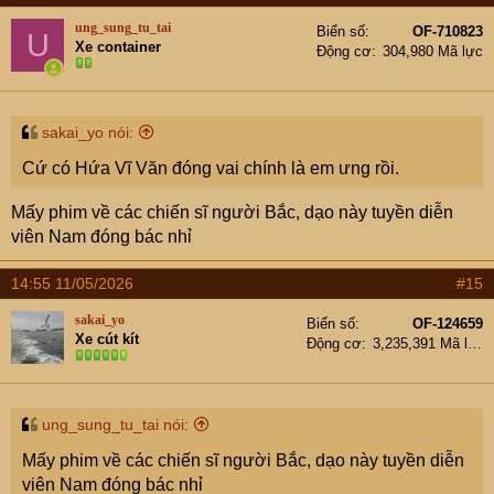
t
ung_sung_tu_tai
Biển số
OF-710823
U
i
Xe container
Động cơ
304,980 Mã lực
o
n
s
:
sakai_yo nói:
Cứ có Hứa Vĩ Văn đóng vai chính là em ưng rồi.
Mấy phim về các chiến sĩ người Bắc, dạo này tuyền diễn
viên Nam đóng bác nhỉ
14:55 11/05/2026
#15
sakai_yo
Biển số
OF-124659
Xe cút kít
Động cơ
3,235,391 Mã lực
ung_sung_tu_tai nói:
Mấy phim về các chiến sĩ người Bắc, dạo này tuyền diễn
viên Nam đóng bác nhỉ