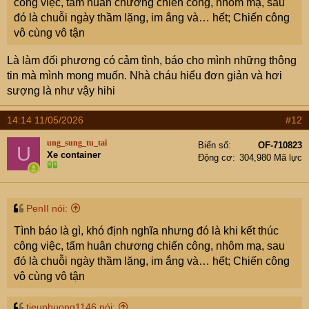
công việc, tấm huân chương chiến công, nhôm mạ, sau
đó là chuỗi ngày thầm lặng, im ắng và… hết; Chiến công
vô cùng vô tận
Là làm đối phương có cảm tình, báo cho mình những thông
tin mà mình mong muốn. Nhà cháu hiểu đơn giản và hơi
sượng là như vậy hihi
14:14 11/05/2026
#12
ung_sung_tu_tai
Biển số
OF-710823
U
Xe container
Động cơ
304,980 Mã lực
PenII nói:
Tình báo là gì, khó định nghĩa nhưng đó là khi kết thúc
công việc, tấm huân chương chiến công, nhôm mạ, sau
đó là chuỗi ngày thầm lặng, im ắng và… hết; Chiến công
vô cùng vô tận
tieuphuong1146 nói: