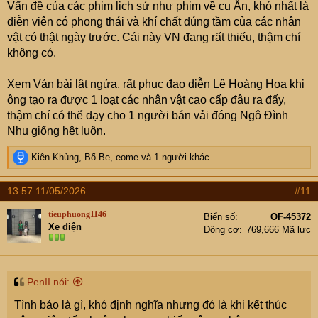
Vấn đề của các phim lịch sử như phim về cụ Ẩn, khó nhất là
diễn viên có phong thái và khí chất đúng tầm của các nhân
vật có thật ngày trước. Cái này VN đang rất thiếu, thậm chí
không có.
Xem Ván bài lật ngửa, rất phục đạo diễn Lê Hoàng Hoa khi
ông tạo ra được 1 loạt các nhân vật cao cấp đâu ra đấy,
thậm chí có thể dạy cho 1 người bán vải đóng Ngô Đình
Nhu giống hệt luôn.
R
Kiên Khùng
,
Bố Be
,
eome
và 1 người khác
e
a
13:57 11/05/2026
#11
c
t
tieuphuong1146
Biển số
OF-45372
i
Xe điện
Động cơ
769,666 Mã lực
o
n
s
:
PenII nói:
Tình báo là gì, khó định nghĩa nhưng đó là khi kết thúc