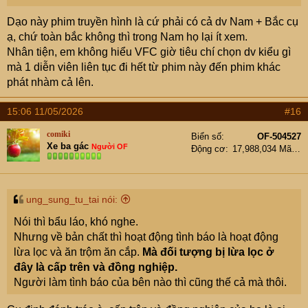
Dạo này phim truyền hình là cứ phải có cả dv Nam + Bắc cụ
ạ, chứ toàn bắc không thì trong Nam họ lại ít xem.
Nhân tiện, em không hiểu VFC giờ tiêu chí chọn dv kiểu gì
mà 1 diễn viên liên tục đi hết từ phim này đến phim khác
phát nhàm cả lên.
15:06 11/05/2026
#16
comiki
Biển số
OF-504527
Xe ba gác
Người OF
Động cơ
17,988,034 Mã lực
ung_sung_tu_tai nói:
Nói thì bẩu láo, khó nghe.
Nhưng về bản chất thì hoạt động tình báo là hoạt động
lừa lọc và ăn trộm ăn cắp.
Mà đối tượng bị lừa lọc ở
đây là cấp trên và đồng nghiệp.
Người làm tình báo của bên nào thì cũng thế cả mà thôi.