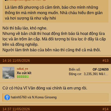
Là làm đối phương có cảm tình, báo cho mình những
thông tin mà mình mong muốn. Nhà cháu hiểu đơn giản
và hơi sượng là như vậy hihi
Nói thì bẩu láo, khó nghe.
Nhưng về bản chất thì hoạt động tình báo là hoạt động lừa
lọc và ăn trộm ăn cắp. Mà đối tượng bị lừa lọc ở đây là cấp
trên và đồng nghiệp.
Người làm tình báo của bên nào thì cũng thế cả mà thôi.
14:16 11/05/2026
#13
sakai_yo
Biển số
OF-124659
Xe cút kít
Động cơ
3,235,391 Mã lực
Cứ có Hứa Vĩ Văn đóng vai chính là em ưng rồi.
R
hatinh5760
và
N.Korea Ginseng
e
a
14:37 11/05/2026
#14
c