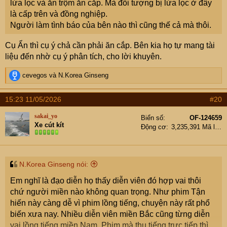
lừa lọc và ăn trộm ăn cắp. Mà đối tượng bị lừa lọc ở đây
là cấp trên và đồng nghiệp.
Người làm tình báo của bên nào thì cũng thế cả mà thôi.
Cụ Ẩn thì cụ ý chả cần phải ăn cắp. Bên kia họ tự mang tài
liệu đến nhờ cụ ý phân tích, cho lời khuyên.
R
cevegos
và
N.Korea Ginseng
e
a
15:23 11/05/2026
#20
c
t
sakai_yo
Biển số
OF-124659
i
Xe cút kít
Động cơ
3,235,391 Mã lực
o
n
s
:
N.Korea Ginseng nói:
Em nghĩ là đạo diễn họ thấy diễn viên đó hợp vai thôi
chứ người miền nào không quan trọng. Như phim Tận
hiến này càng dễ vì phim lồng tiếng, chuyện này rất phổ
biến xưa nay. Nhiều diễn viên miền Bắc cũng từng diễn
vai lồng tiếng miền Nam. Phim mà thu tiếng trực tiếp thì