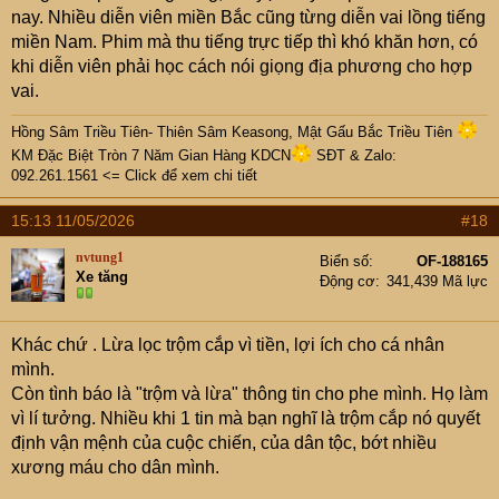
nay. Nhiều diễn viên miền Bắc cũng từng diễn vai lồng tiếng
miền Nam. Phim mà thu tiếng trực tiếp thì khó khăn hơn, có
khi diễn viên phải học cách nói giọng địa phương cho hợp
vai.
Hồng Sâm Triều Tiên- Thiên Sâm Keasong, Mật Gấu Bắc Triều Tiên
KM Đặc Biệt Tròn 7 Năm Gian Hàng KDCN
SĐT & Zalo:
092.261.1561 <= Click để xem chi tiết
15:13 11/05/2026
#18
nvtung1
Biển số
OF-188165
Xe tăng
Động cơ
341,439 Mã lực
Khác chứ . Lừa lọc trộm cắp vì tiền, lợi ích cho cá nhân
mình.
Còn tình báo là "trộm và lừa" thông tin cho phe mình. Họ làm
vì lí tưởng. Nhiều khi 1 tin mà bạn nghĩ là trộm cắp nó quyết
định vận mệnh của cuộc chiến, của dân tộc, bớt nhiều
xương máu cho dân mình.