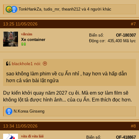
R
TonkHankZa
,
tudis_mr
,
theanh212
và 4 người khác
e
a
13:25 11/05/2026
#7
c
t
vilexim
Biển số
OF-180307
i
Xe container
Động cơ
435,400 Mã lực
o
n
s
:
blackhole1 nói:
sao không làm phim về cụ Ẩn nhỉ , hay hơn và hấp dẫn
hơn cả ván bài lật ngửa
Dự kiến khởi quay năm 2027 cụ êi. Mà em sợ làm film sẽ
không lột tả được hình ảnh... của cụ Ẩn. Em thích đọc hơn.
R
N.Korea Ginseng
e
a
13:34 11/05/2026
#8
c
t
vừa đi vừa láii
Biển số
OF-418867
i