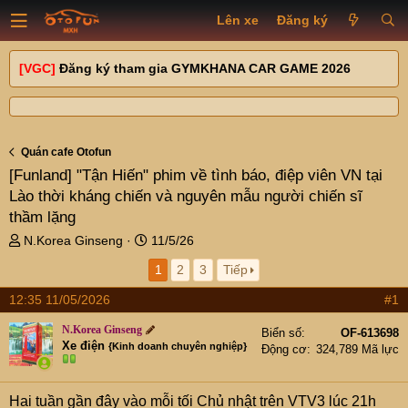
Lên xe
Đăng ký
[VGC]
Đăng ký tham gia GYMKHANA CAR GAME 2026
Quán cafe Otofun
[Funland]
"Tận Hiến" phim về tình báo, điệp viên VN tại
Lào thời kháng chiến và nguyên mẫu người chiến sĩ
thầm lặng
T
N
N.Korea Ginseng
11/5/26
h
g
1
2
3
Tiếp
r
à
e
y
12:35 11/05/2026
#1
a
g
d
ử
N.Korea Ginseng
Biển số
OF-613698
s
i
Xe điện
{Kinh doanh chuyên nghiệp}
Động cơ
324,789 Mã lực
t
a
r
Hai tuần gần đây vào mỗi tối Chủ nhật trên VTV3 lúc 21h