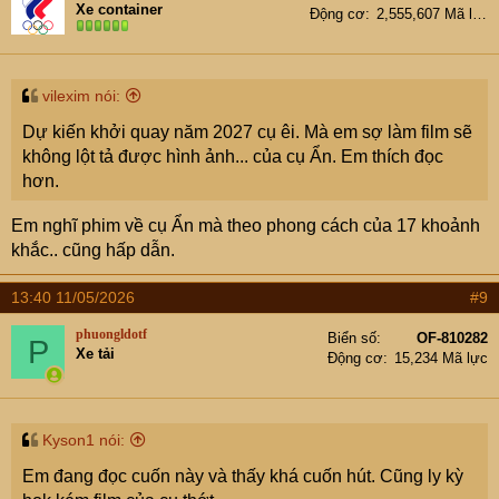
Xe container
Động cơ
2,555,607 Mã lực
o
n
s
:
vilexim nói:
Dự kiến khởi quay năm 2027 cụ êi. Mà em sợ làm film sẽ
không lột tả được hình ảnh... của cụ Ẩn. Em thích đọc
hơn.
Em nghĩ phim về cụ Ẩn mà theo phong cách của 17 khoảnh
khắc.. cũng hấp dẫn.
13:40 11/05/2026
#9
phuongldotf
Biển số
OF-810282
P
Xe tải
Động cơ
15,234 Mã lực
Kyson1 nói:
Em đang đọc cuốn này và thấy khá cuốn hút. Cũng ly kỳ