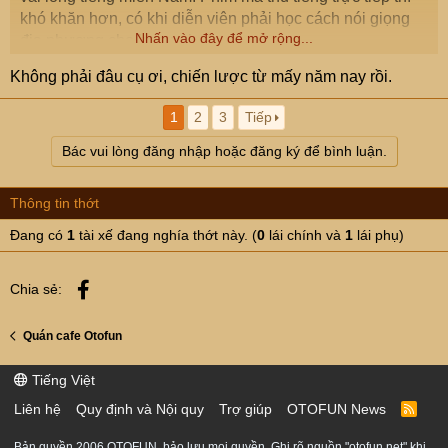
khó khăn hơn, có khi diễn viên phải học cách nói giọng
Nhấn vào đây để mở rộng...
địa phương cho hợp vai.
Không phải đâu cụ ơi, chiến lược từ mấy năm nay rồi.
1
2
3
Tiếp
Bác vui lòng đăng nhập hoặc đăng ký để bình luận.
Thông tin thớt
Đang có
1
tài xế đang nghía thớt này. (
0
lái chính và
1
lái phụ)
Facebook
Chia sẻ:
Quán cafe Otofun
Tiếng Việt
Liên hệ
Quy định và Nội quy
Trợ giúp
OTOFUN News
R
S
S
Bản quyền 2006 OTOFUN, bảo lưu mọi quyền. Ghi rõ nguồn "otofun.net" khi