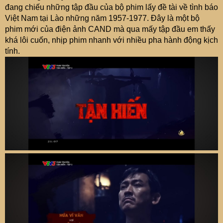
t
đang chiếu những tập đầu của bộ phim lấy đề tài về tình báo
e
Việt Nam tại Lào những năm 1957-1977. Đây là một bộ
r
phim mới của điện ảnh CAND mà qua mấy tập đầu em thấy
khá lôi cuốn, nhịp phim nhanh với nhiều pha hành động kịch
tính.