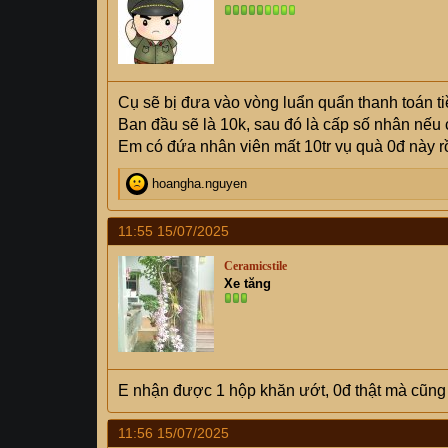
Cụ sẽ bị đưa vào vòng luẩn quẩn thanh toán ti
Ban đầu sẽ là 10k, sau đó là cấp số nhân nế
Em có đứa nhân viên mất 10tr vụ quà 0đ này r
R
hoangha.nguyen
e
a
11:55 15/07/2025
c
t
Ceramicstile
i
Xe tăng
o
n
s
:
E nhận được 1 hộp khăn ướt, 0đ thật mà cũng
11:56 15/07/2025