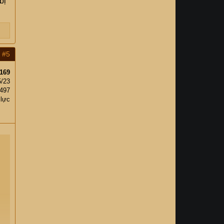
bị
#5
169
5/23
,497
 lực