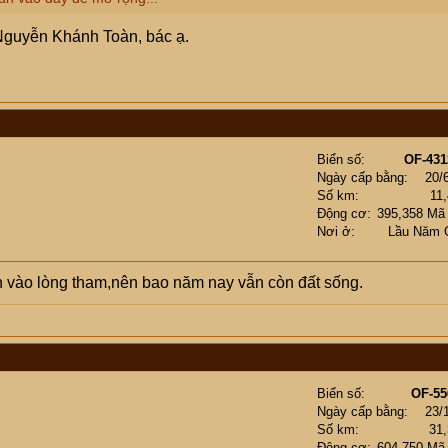
 đến là Best Express.
khủng bố, chặn số này nó gọi bằng số khác. Có lúc nó gọi mấ
Nguyễn Khánh Toàn, bác ạ.
à từ hãng tiktok chưa? Quà đó là cái gì vậy ? Và sau khi nhậ
ữa ?
Biển số
OF-431
Ngày cấp bằng
20/
Số km
11
Động cơ
395,358 Mã
Nơi ở
Lầu Năm 
nh vào lòng tham,nên bao năm nay vẫn còn đất sống.
Biển số
OF-55
Ngày cấp bằng
23/
Số km
31
Động cơ
604,750 Mã