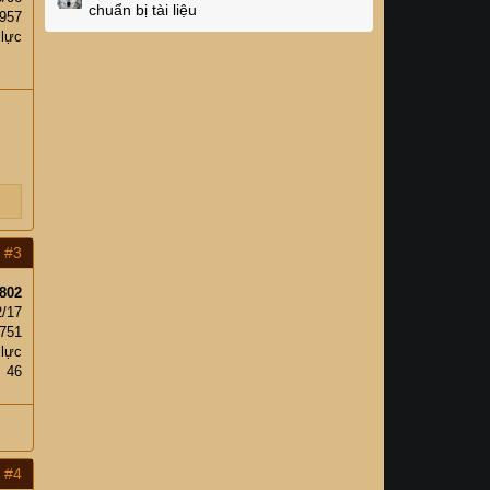
chuẩn bị tài liệu
,957
 lực
#3
802
2/17
,751
 lực
46
#4