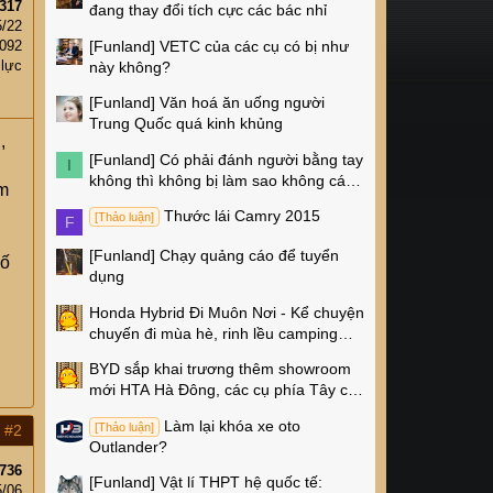
317
đang thay đổi tích cực các bác nhỉ
5/22
[Funland]
VETC của các cụ có bị như
,092
 lực
này không?
[Funland]
Văn hoá ăn uống người
Trung Quốc quá kinh khủng
,
[Funland]
Có phải đánh người bằng tay
I
không thì không bị làm sao không các
em
cụ?
Thước lái Camry 2015
[Thảo luận]
F
[Funland]
Chạy quảng cáo để tuyển
số
dụng
Honda Hybrid Đi Muôn Nơi - Kể chuyện
chuyến đi mùa hè, rinh lều camping
Naturehike 4 triệu về nhà!
BYD sắp khai trương thêm showroom
mới HTA Hà Đông, các cụ phía Tây có
thêm chỗ xem xe rồi!
Làm lại khóa xe oto
[Thảo luận]
#2
Outlander?
736
[Funland]
Vật lí THPT hệ quốc tế:
5/06