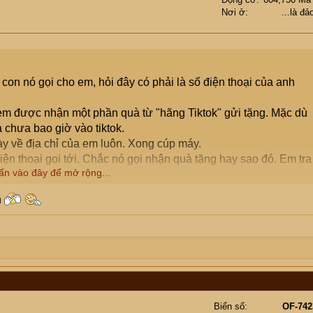
Nơi ở
...là đả
 con nó gọi cho em, hỏi đây có phải là số điện thoại của anh
à em được nhận một phần quà từ "hãng Tiktok" gửi tặng. Mặc dù
à chưa bao giờ vào tiktok.
y về địa chỉ của em luôn. Xong cúp máy.
điện thoại gọi tới. Chắc nó gọi nhận quà tặng hay sao đó. Em tra
ấn vào đây để mở rộng...
 đến là Best Express.
khủng bố, chặn số này nó gọi bằng số khác. Có lúc nó gọi mấ
n
à từ hãng tiktok chưa? Quà đó là cái gì vậy ? Và sau khi nhậ
ữa ?
Biển số
OF-742