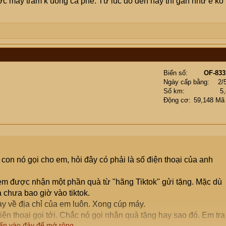
ợc mấy trăm k uống cà phê. Từ lúc đó đến nay thì gần như e ko 
Biển số
OF-833
Ngày cấp bằng
2/
Số km
5
Động cơ
59,148 Mã
 con nó gọi cho em, hỏi đây có phải là số điện thoại của anh
à em được nhận một phần quà từ "hãng Tiktok" gửi tặng. Mặc dù
à chưa bao giờ vào tiktok.
y về địa chỉ của em luôn. Xong cúp máy.
điện thoại gọi tới. Chắc nó gọi nhận quà tặng hay sao đó. Em tra
ấn vào đây để mở rộng...