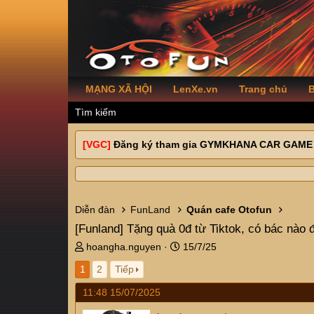
MẠNG XÃ HỘI
LenXe.vn
Trang chủ
B
Tìm kiếm
[VGC]
Đăng ký tham gia GYMKHANA CAR GAME
Diễn đàn
FunLand
Quán cafe Otofun
[Funland]
Tặng quà 0đ từ Tiktok, có bác nào 
T
N
hoangha.nguyen
15/7/25
h
g
1
2
Tiếp
r
à
e
y
11:48 15/07/2025
a
g
d
ử