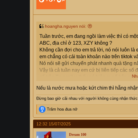
hoangha.nguyen nói:
Tuần trước, em đang ngồi làm việc thì có một
ABC, địa chỉ ở 123, XZY không ?
Không cần đợi cho em trả lời, nó nói luôn l
em chẳng có cái toàn khoản nào trên tiktok v
Nó nói sẽ gửi chuyển phát nhanh quà tặng nà
Vậy là cả tuần nay em cứ bị liên tiếp các số 
Nh
số trên Truecaller thấy nó hiện ra số bên gọi
Em không nghe máy mà chúng nó cứ gọi như 
Nếu là nước mưa hoặc kứt chim thì hẵng nhậ
phát liên tiếp.
Đã có bác nào trên đây may mắn được nhận qu
Đừng bao giờ cãi nhau với người không cùng nhận thức
được quà rồi thì bước tiếp theo sẽ là cái gì n
R
Trăm hoa đua nở
e
a
12:32 15/07/2025
c
t
Dream 100
i