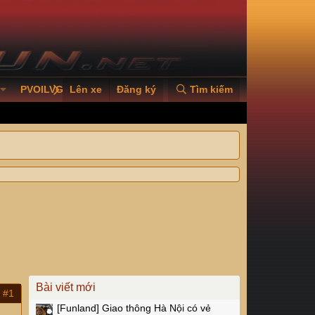
PVOILVGC2026
Lên xe
Đăng ký
Tìm kiếm
Bài viết mới
#1
[Funland]
Giao thông Hà Nội có vẻ