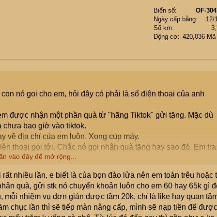
Biển số
OF-304
Ngày cấp bằng
12/
Số km
3
Động cơ
420,036 Mã
 con nó gọi cho em, hỏi đây có phải là số điện thoại của anh
à em được nhận một phần quà từ "hãng Tiktok" gửi tặng. Mặc dù
à chưa bao giờ vào tiktok.
y về địa chỉ của em luôn. Xong cúp máy.
điện thoại gọi tới. Chắc nó gọi nhận quà tặng hay sao đó. Em tra
ấn vào đây để mở rộng...
 đến là Best Express.
khủng bố, chặn số này nó gọi bằng số khác. Có lúc nó gọi mấ
rất nhiều lần, e biết là của bọn đào lửa nên em toàn trêu hoặc t
hận quà, gửi stk nó chuyển khoản luôn cho em 60 hay 65k gì đ
à từ hãng tiktok chưa? Quà đó là cái gì vậy ? Và sau khi nhậ
 mỗi nhiệm vụ đơn giản được tầm 20k, chỉ là like hay quan tâm
ữa ?
ầm chục lần thì sẽ tiếp màn nâng cấp, mình sẽ nạp tiền để đượ