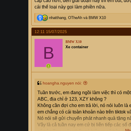
cấp cao hơn, đến giai đoạn này thì em out, đư
cái thể loại này gọi làm phiền nữa.
R
nhatthang
,
OTheAh
và
BMW X10
e
a
12:11 15/07/2025
c
t
BMW X10
i
B
Xe container
o
n
s
:
hoangha.nguyen nói:
Tuần trước, em đang ngồi làm việc thì có một
ABC, địa chỉ ở 123, XZY không ?
Không cần đợi cho em trả lời, nó nói luôn l
em chẳng có cái toàn khoản nào trên tiktok v
Nó nói sẽ gửi chuyển phát nhanh quà tặng nà
Vậy là cả tuần nay em cứ bị liên tiếp các số 
Nh