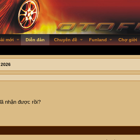
ài mới
Diễn đàn
Chuyên đề
Funland
Chợ giời
 2026
đã nhận được rồi?