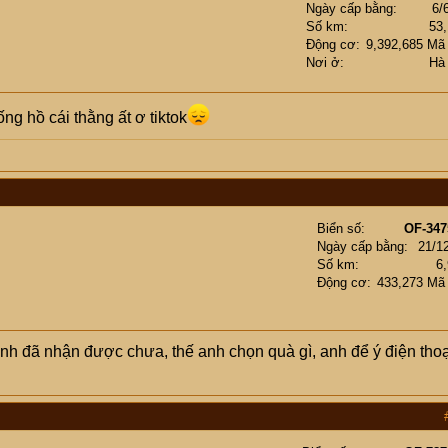
Ngày cấp bằng
6/
Số km
53
Động cơ
9,392,685 Mã
Nơi ở
Hà
ng hồ cái thằng ất ơ tiktok
Biển số
OF-347
Ngày cấp bằng
21/1
Số km
6
Động cơ
433,273 Mã
anh đã nhận được chưa, thế anh chọn quà gì, anh để ý điện thoạ