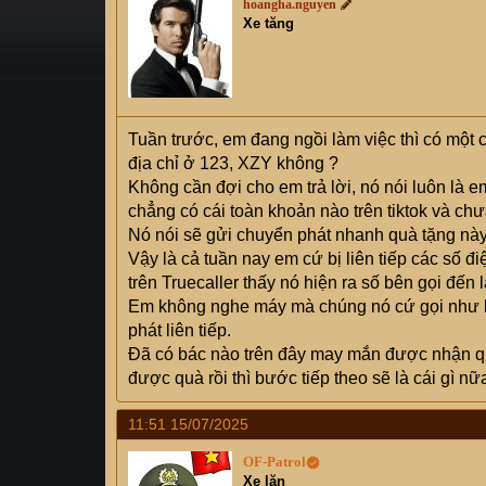
hoangha.nguyen
s
i
Xe tăng
t
a
r
t
e
Tuần trước, em đang ngồi làm việc thì có một 
r
địa chỉ ở 123, XZY không ?
Không cần đợi cho em trả lời, nó nói luôn là
chẳng có cái toàn khoản nào trên tiktok và chư
Nó nói sẽ gửi chuyển phát nhanh quà tặng này
Vậy là cả tuần nay em cứ bị liên tiếp các số đ
trên Truecaller thấy nó hiện ra số bên gọi đến 
Em không nghe máy mà chúng nó cứ gọi như kh
phát liên tiếp.
Đã có bác nào trên đây may mắn được nhận quà
được quà rồi thì bước tiếp theo sẽ là cái gì nữ
11:51 15/07/2025
OF-Patrol
Xe lăn