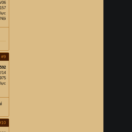
6/06
,157
 lực
 Nội
#9
592
2/14
,975
 lực
i
#10