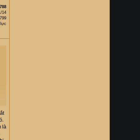
788
1/14
,799
 lực
y
ắt
ó.
n
 là
c