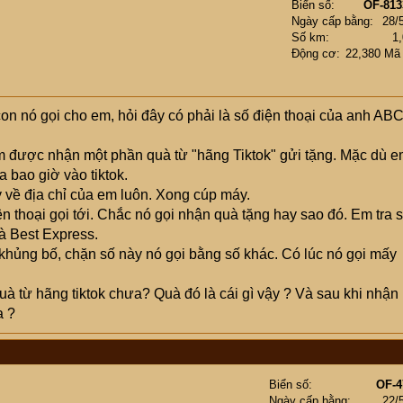
Biển số
OF-813
Ngày cấp bằng
28/
Số km
1
Động cơ
22,380 Mã
con nó gọi cho em, hỏi đây có phải là số điện thoại của anh ABC
 em được nhận một phần quà từ "hãng Tiktok" gửi tặng. Mặc dù 
a bao giờ vào tiktok.
 về địa chỉ của em luôn. Xong cúp máy.
iện thoại gọi tới. Chắc nó gọi nhận quà tặng hay sao đó. Em tra 
là Best Express.
ủng bố, chặn số này nó gọi bằng số khác. Có lúc nó gọi mấy
 từ hãng tiktok chưa? Quà đó là cái gì vậy ? Và sau khi nhận
a ?
Biển số
OF-4
Ngày cấp bằng
22/