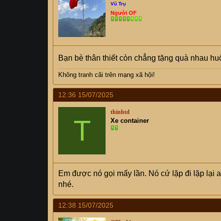
Vũ Trụ
o
Người OF
n
s
:
Bạn bè thân thiết còn chẳng tặng quà nhau huố
Không tranh cãi trên mạng xã hội!
12:36 15/07/2025
thinhtd
T
Xe container
Em được nó gọi mấy lần. Nó cứ lặp đi lặp lại 
nhé.
12:38 15/07/2025