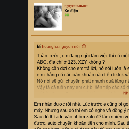
nguyentoan.uct
Xe điện
hoangha.nguyen nói:
Tuần trước, em đang ngồi làm việc thì có một
ABC, địa chỉ ở 123, XZY không ?
Không cần đợi cho em trả lời, nó nói luôn l
em chẳng có cái toàn khoản nào trên tiktok v
Nó nói sẽ gửi chuyển phát nhanh quà tặng nà
Vậy là cả tuần nay em cứ bị liên tiếp các số 
Nh
số trên Truecaller thấy nó hiện ra số bên gọi
Em không nghe máy mà chúng nó cứ gọi như 
Em nhận được rồi nhé. Lúc trước e cũng bị gọi 
phát liên tiếp.
máy. Nhưng sau đó thì em có nghe và đồng ý n
Đã có bác nào trên đây may mắn được nhận qu
Sau đó thì add vào nhóm zalo để làm nhiệm vụ,
được quà rồi thì bước tiếp theo sẽ là cái gì n
được, auto chuyển khoản tiền cho mình. Sau t