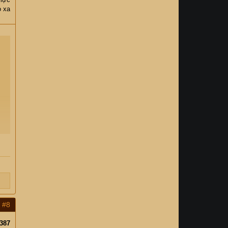
o xa
y
n
#8
387