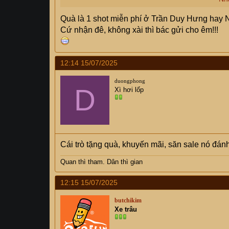
số trên Truecaller thấy nó hiện ra số bên gọi
Em không nghe máy mà chúng nó cứ gọi như 
Quà là 1 shot miễn phí ở Trần Duy Hưng hay 
phát liên tiếp.
Cứ nhận đê, không xài thì bác gửi cho êm!!!
Đã có bác nào trên đây may mắn được nhận qu
được quà rồi thì bước tiếp theo sẽ là cái gì n
12:14 15/07/2025
duongphong
D
Xì hơi lốp
Cái trò tặng quà, khuyến mãi, săn sale nó đá
Quan thì tham. Dân thì gian
12:15 15/07/2025
butchikim
Xe trâu