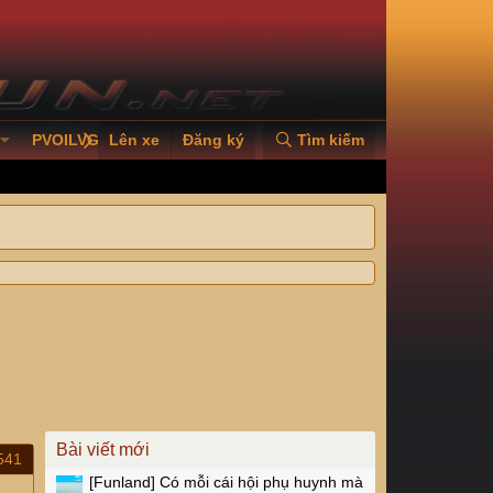
PVOILVGC2026
Lên xe
Đăng ký
Tìm kiếm
Bài viết mới
541
[Funland]
Có mỗi cái hội phụ huynh mà