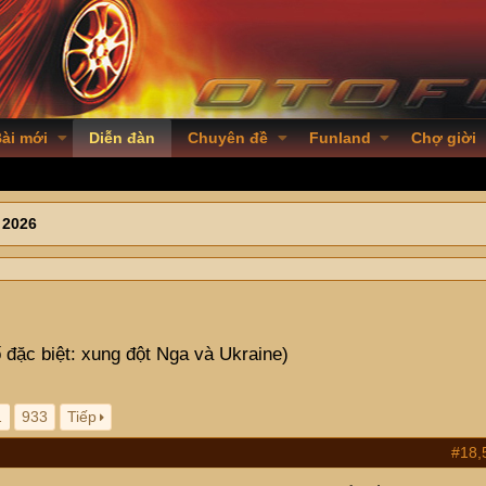
ài mới
Diễn đàn
Chuyên đề
Funland
Chợ giời
 2026
 đặc biệt: xung đột Nga và Ukraine)
…
933
Tiếp
#18,