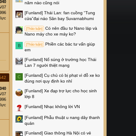
040
năm nào cũng nói
5/07
[Funland]
Thái Lan: fan cuồng “Tung
,996
 lực
cửa”đại náo Sân bay Suvarnabhumi
Có nên đầu tư Nano láp và
[Thảo luận]
Nano máy cho xe máy ko?
Phiền các bác tư vấn giúp
[Thảo luận]
B
em
[Funland]
Nổ súng ở trường học Thái
Lan 7 người thiệt mạng
[Funland]
Cụ chủ có bị phạt vì đỗ xe ko
C
542
đúng nơi quy định ko nhỉ
040
[Funland]
Xe đạp trợ lực cho học sinh
5/07
lớp 8
,996
 lực
[Funland]
Nhạc không lời VN
[Funland]
Phẫu thuật u nang dây thanh
quản
[Funland]
Giao thông Hà Nội có vẻ