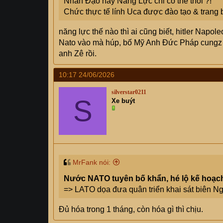
Nhân Đạo hay Năng Lực chỉ có thế thôi ?!
Chức thực tế lính Uca được đào tạo & trang 
năng lực thế nào thì ai cũng biết, hitler Napo
Nato vào mà húp, bố Mỹ Anh Đức Pháp cungz ko
anh Zê rồi.
10:17 24/06/2026
silverstar0211
S
Xe buýt
MrFank nói:
Nước NATO tuyên bố khẩn, hé lộ kế hoạc
=> LATO dọa đưa quân triển khai sát biên Nga
Đủ hóa trong 1 tháng, còn hóa gì thì chịu.