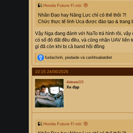
Honda Future Fi nói:
Nhân Đạo hay Năng Lực chỉ có thế thôi ?!
Chức thực tế lính Uca được đào tạo & trang 
Vậy Nga đang đánh với NaTo trá hình rồi, vậ
có sổ đỏ đất đều đều, và cũng nhận UAV liên 
gì đã còn khi bị cả band hội đồng
R
funlachinh
,
piedaide
và
canhhoabatdiet
e
a
10:15 24/06/2026
c
t
dainam223
i
Xe đạp
o
n
s
:
Honda Future Fi nói: