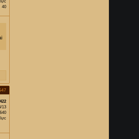
 lực
40
ai
547
422
3/13
640
 lực