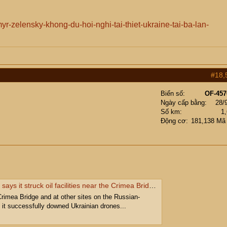
myr-zelensky-khong-du-hoi-nghi-tai-thiet-ukraine-tai-ba-lan-
#18,
Biển số
OF-457
Ngày cấp bằng
28/
Số km
1
Động cơ
181,138 Mã
the region, footage appeared on social media of blasts amid a severe gasoline shortage in Crimea due to escalating attacks. #russiaukrainewar #crimea #ukrainestrikes #ukrainewar #russia | Radio Free Europe/Radio Liberty
e Crimea Bridge and at other sites on the Russian-
it successfully downed Ukrainian drones...