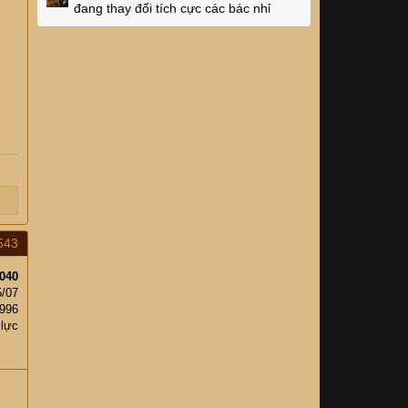
đang thay đổi tích cực các bác nhỉ
543
040
5/07
,996
 lực