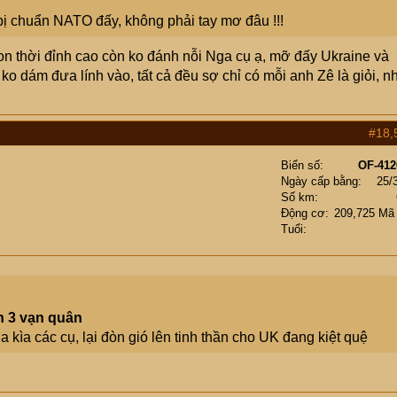
bị chuẩn NATO đấy, không phải tay mơ đâu !!!
leon thời đỉnh cao còn ko đánh nỗi Nga cụ ạ, mỡ đấy Ukraine và
 dám đưa lính vào, tất cả đều sợ chỉ có mỗi anh Zê là giỏi, n
#18,
Biển số
OF-412
Ngày cấp bằng
25/
Số km
Động cơ
209,725 Mã
Tuổi
h 3 vạn quân
 kìa các cụ, lại đòn gió lên tinh thần cho UK đang kiệt quệ