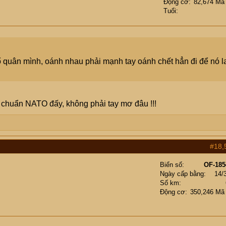
Động cơ
82,674 Mã
Tuổi
 quân mình, oánh nhau phải mạnh tay oánh chết hẳn đi để nó l
ị chuẩn NATO đấy, không phải tay mơ đâu !!!
#18,
Biển số
OF-185
Ngày cấp bằng
14/
Số km
Động cơ
350,246 Mã