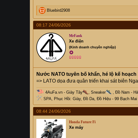
R
Bluebird2908
e
a
08:17 24/06/2026
c
t
MrFank
i
Xe điện
o
{Kinh doanh chuyên nghiệp}
n
✪
s
:
Nước NATO tuyên bố khẩn, hé lộ kế hoạch
=> LATO dọa đưa quân triển khai sát biên Nga k
4AuFa.vn
-
Giày Tây
, Sneaker
, Đồ Nam - H
SPA, Phục Hồi: Giày, Đồ Da, Đồ Hiệu
- 99 Bạch Mai
08:44 24/06/2026
Honda Future Fi
Xe máy