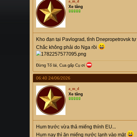
a_m_d
s
i
Xe tăng
t
a
r
t
e
Kho đạn tại Pavlograd, tỉnh Dnepropetrovsk tự
r
Chắc không phải do Nga rồi
Đừng Tổ lái, Cua gấp Cụ
ơi
06:40 24/06/2026
a_m_d
Xe tăng
Hum trước vừa thả miếng thính EU...
Hum nay thì ăn miếng nước lạnh vào mặt