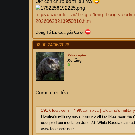
Ukr còn chưa bố thí đủ mà
https://baotintuc.vn/the-gioi/tong-thong-volody
20260623213950810.htm
Đừng Tổ lái, Cua gấp Cụ
ơi
08:00 24/06/2026
Velociraptor
Xe tăng
Crimea rực lửa.
191K lượt xem · 7,9K cảm xúc | Ukraine's military says it struck oil facilities near the Crimea Bridge and at other sites on the Russian-occupied peninsula on June 23. While Russia claimed it successfully downed Ukrainian drones in 
Ukraine's military says it struck oil facilities near th
occupied peninsula on June 23. While Russia claimed 
www.facebook.com