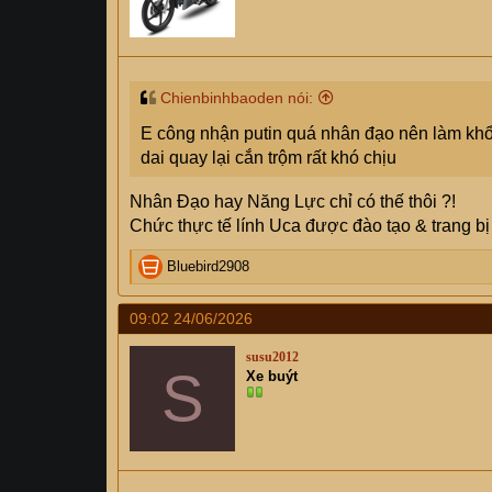
Chienbinhbaoden nói:
E công nhận putin quá nhân đạo nên làm khổ
dai quay lại cắn trộm rất khó chịu
Nhân Đạo hay Năng Lực chỉ có thế thôi ?!
Chức thực tế lính Uca được đào tạo & trang b
R
Bluebird2908
e
a
09:02 24/06/2026
c
t
susu2012
i
S
Xe buýt
o
n
s
: