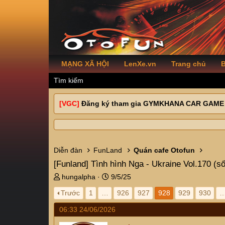
MẠNG XÃ HỘI
LenXe.vn
Trang chủ
B
Tìm kiếm
[VGC]
Đăng ký tham gia GYMKHANA CAR GAME
Diễn đàn
FunLand
Quán cafe Otofun
[Funland]
Tình hình Nga - Ukraine Vol.170 (số
T
N
hungalpha
9/5/25
h
g
Trước
1
…
926
927
928
929
930
r
à
e
y
06:33 24/06/2026
a
g
d
ử