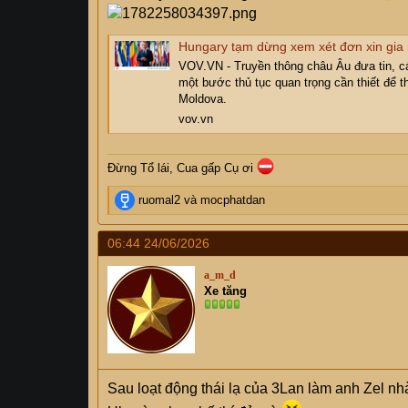
Hungary tạm dừng xem xét đơn xin gia
VOV.VN - Truyền thông châu Âu đưa tin, cá
một bước thủ tục quan trọng cần thiết để t
Moldova.
vov.vn
Đừng Tổ lái, Cua gấp Cụ
ơi
R
ruomal2
và
mocphatdan
e
a
06:44 24/06/2026
c
t
a_m_d
i
Xe tăng
o
n
s
:
Sau loạt động thái lạ của 3Lan làm anh Zel nhà