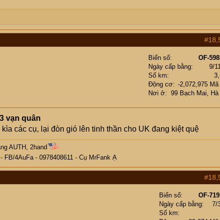
#18,
Biển số
OF-598
Ngày cấp bằng
9/1
Số km
3
Động cơ
-2,072,975 Mã
Nơi ở
99 Bạch Mai, Hà
 3 vạn quân
ìa các cụ, lại đòn gió lên tinh thần cho UK đang kiệt quệ
àng AUTH, 2hand
 -
FB/4AuFa
- 0978408611 - Cụ
MrFank
Ạ
#18,
Biển số
OF-719
Ngày cấp bằng
7/
Số km