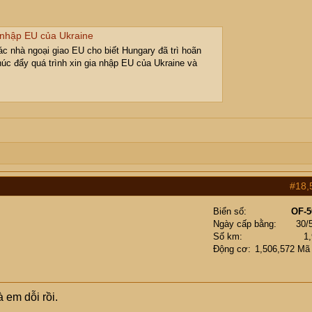
 nhập EU của Ukraine
c nhà ngoại giao EU cho biết Hungary đã trì hoãn
húc đẩy quá trình xin gia nhập EU của Ukraine và
#18,
Biển số
OF-5
Ngày cấp bằng
30/
Số km
1
Động cơ
1,506,572 Mã
 em dỗi rồi.