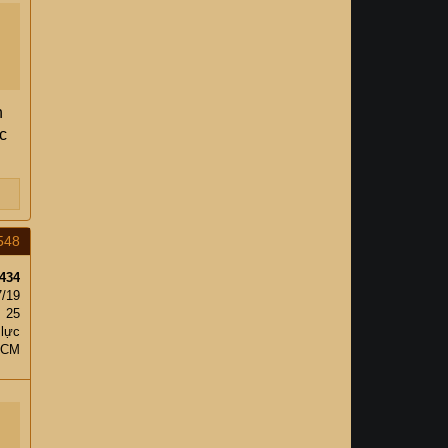
n
c
548
434
7/19
25
 lực
HCM