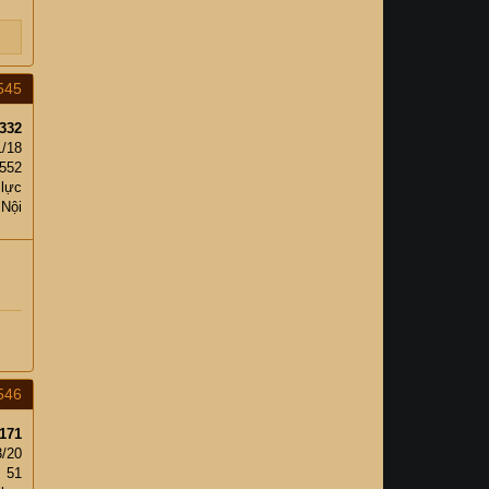
545
332
1/18
,552
 lực
 Nội
546
171
3/20
51