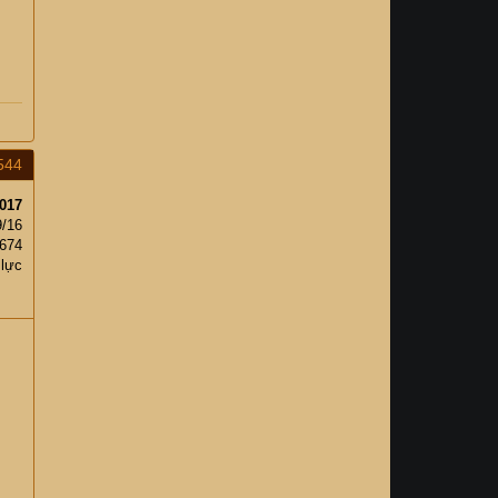
544
017
9/16
,674
 lực