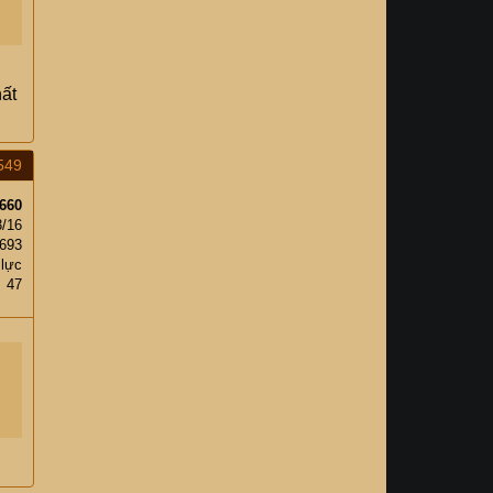
hất
549
660
3/16
693
 lực
47