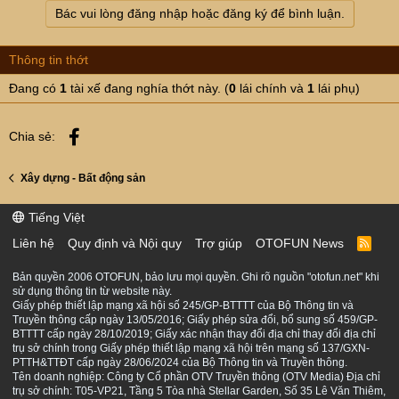
t
Bác vui lòng đăng nhập hoặc đăng ký để bình luận.
i
o
n
Thông tin thớt
s
:
Đang có
1
tài xế đang nghía thớt này. (
0
lái chính và
1
lái phụ)
Facebook
Chia sẻ:
Xây dựng - Bất động sản
Tiếng Việt
Liên hệ
Quy định và Nội quy
Trợ giúp
OTOFUN News
R
S
S
Bản quyền 2006 OTOFUN, bảo lưu mọi quyền. Ghi rõ nguồn "otofun.net" khi
sử dụng thông tin từ website này.
Giấy phép thiết lập mạng xã hội số 245/GP-BTTTT của Bộ Thông tin và
Truyền thông cấp ngày 13/05/2016; Giấy phép sửa đổi, bổ sung số 459/GP-
BTTTT cấp ngày 28/10/2019; Giấy xác nhận thay đổi địa chỉ thay đổi địa chỉ
trụ sở chính trong Giấy phép thiết lập mạng xã hội trên mạng số 137/GXN-
PTTH&TTĐT cấp ngày 28/06/2024 của Bộ Thông tin và Truyền thông.
Tên doanh nghiệp: Công ty Cổ phần OTV Truyền thông (OTV Media) Địa chỉ
trụ sở chính: T05-VP21, Tầng 5 Tòa nhà Stellar Garden, Số 35 Lê Văn Thiêm,