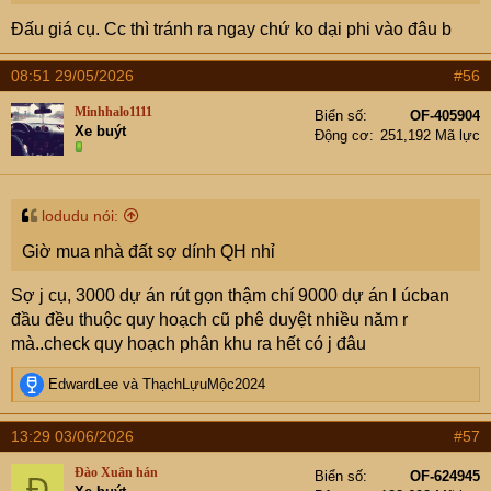
Đấu giá cụ. Cc thì tránh ra ngay chứ ko dại phi vào đâu b
08:51 29/05/2026
#56
Minhhalo1111
Biển số
OF-405904
Xe buýt
Động cơ
251,192 Mã lực
lodudu nói:
Giờ mua nhà đất sợ dính QH nhỉ
Sợ j cụ, 3000 dự án rút gọn thậm chí 9000 dự án l úcban
đầu đều thuộc quy hoạch cũ phê duyệt nhiều năm r
mà..check quy hoạch phân khu ra hết có j đâu
R
EdwardLee
và
ThạchLựuMộc2024
e
a
13:29 03/06/2026
#57
c
t
Đào Xuân hán
Biển số
OF-624945
Đ
i