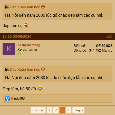
Đào Xuân hán nói:
Hà Nội đến năm 2080 lúc đó chắc đẹp lắm các cụ nhỉ.
đẹp lắm cụ
15:15 03/06/2026
#60
Khongdanhvong
Biển số
OF-301828
K
Xe container
Động cơ
344,492 Mã lực
Đào Xuân hán nói:
Hà Nội đến năm 2080 lúc đó chắc đẹp lắm các cụ nhỉ.
Đẹp lắm, hè 50 độ
R
thudoll88
e
a
Trước
1
2
3
4
Tiếp
c