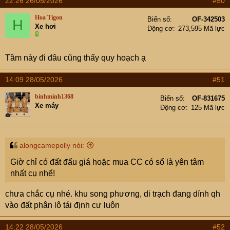
22:26 26/05/2026
#50
c
t
Hoa Tigon
Biển số
OF-342503
H
i
Xe hơi
Động cơ
273,595 Mã lực
o
n
s
Tầm này đi đâu cũng thấy quy hoạch ạ
:
14:09 28/05/2026
#51
binhminh1368
Biển số
OF-831675
Xe máy
Động cơ
125 Mã lực
alongcamepolly nói:
Giờ chỉ có đất đấu giá hoặc mua CC có sổ là yên tâm
nhất cụ nhể!
chưa chắc cụ nhé. khu song phương, di trạch đang dính qh
vào đất phân lô tái định cư luôn
14:22 28/05/2026
#52