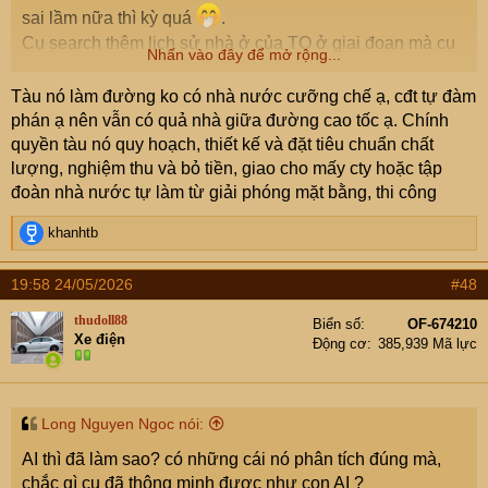
sai lầm nữa thì kỳ quá
.
Cụ search thêm lịch sử nhà ở của TQ ở giai đoạn mà cụ
Nhấn vào đây để mở rộng...
nói đền bù thấp, dân chống đối 1980s-1990s nhé, hay
lắm đấy.
Tàu nó làm đường ko có nhà nước cưỡng chế ạ, cđt tự đàm
phán ạ nên vẫn có quả nhà giữa đường cao tốc ạ. Chính
quyền tàu nó quy hoạch, thiết kế và đặt tiêu chuẩn chất
lượng, nghiệm thu và bỏ tiền, giao cho mấy cty hoặc tập
đoàn nhà nước tự làm từ giải phóng mặt bằng, thi công
R
khanhtb
e
a
19:58 24/05/2026
#48
c
t
thudoll88
Biển số
OF-674210
i
Xe điện
Động cơ
385,939 Mã lực
o
n
s
:
Long Nguyen Ngoc nói:
AI thì đã làm sao? có những cái nó phân tích đúng mà,
chắc gì cụ đã thông minh được như con AI ?