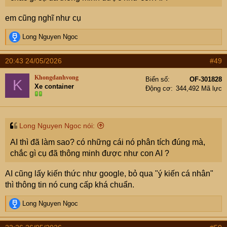
em cũng nghĩ như cụ
R
Long Nguyen Ngoc
e
a
20:43 24/05/2026
#49
c
t
Khongdanhvong
Biển số
OF-301828
K
i
Xe container
Động cơ
344,492 Mã lực
o
n
s
:
Long Nguyen Ngoc nói:
AI thì đã làm sao? có những cái nó phân tích đúng mà,
chắc gì cụ đã thông minh được như con AI ?
AI cũng lấy kiến thức như google, bỏ qua "ý kiến cá nhân"
thì thông tin nó cung cấp khá chuẩn.
R
Long Nguyen Ngoc
e
a