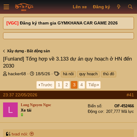
Lên xe
Đăng ký
[VGC]
Đăng ký tham gia GYMKHANA CAR GAME 2026
Xây dựng - Bất động sản
[Funland]
Tổng hợp về 3.133 dự án quy hoạch ở HN đến
2030
T
N
T
hacker68
18/5/26
hà nôi
quy hoạch
thủ đô
h
g
a
Trước
1
2
3
4
Tiếp
r
à
g
e
y
s
23:37 22/05/2026
#41
a
g
d
ử
Long Nguyen Ngoc
Biển số
OF-452466
L
s
i
Xe tải
Động cơ
207,777 Mã lực
t
a
r
t
tvad nói: