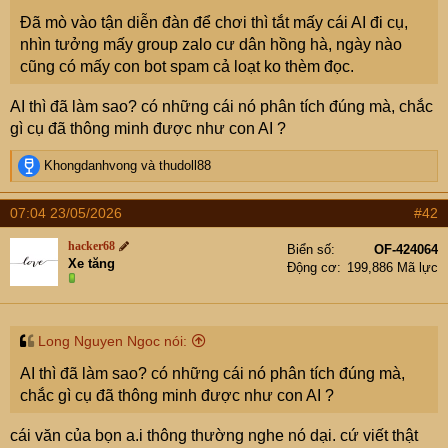
e
r
Đã mò vào tận diễn đàn để chơi thì tắt mấy cái AI đi cụ,
nhìn tưởng mấy group zalo cư dân hồng hà, ngày nào
cũng có mấy con bot spam cả loạt ko thèm đọc.
AI thì đã làm sao? có những cái nó phân tích đúng mà, chắc
gì cụ đã thông minh được như con AI ?
R
Khongdanhvong
và
thudoll88
e
a
07:04 23/05/2026
#42
c
t
hacker68
Biển số
OF-424064
i
Xe tăng
Động cơ
199,886 Mã lực
o
n
s
:
Long Nguyen Ngoc nói:
AI thì đã làm sao? có những cái nó phân tích đúng mà,
chắc gì cụ đã thông minh được như con AI ?
cái văn của bọn a.i thông thường nghe nó dại. cứ viết thật