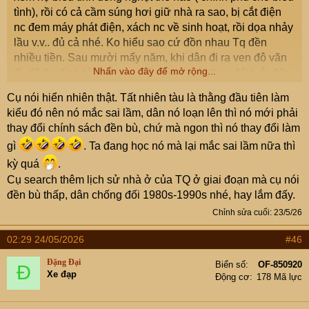
tình), rồi có cả cầm súng hơi giữ nhà ra sao, bị cắt điện
nc đem máy phát điện, xách nc về sinh hoạt, rồi dọa nhảy
lầu v.v.. đủ cả nhé. Ko hiểu sao cứ đồn nhau Tq đền
nhiều tiền. Sau mười mấy năm, khi dân đi ra ven đô vãn
Nhấn vào đây để mở rộng...
đi, đô thị định hình tương đối rồi họ mới thay đổi luật đăt
đai, và bắt đầu đền bù kha khá. Hà nội mới là năm đầu
Cụ nói hiển nhiên thật. Tất nhiên tàu là thằng đầu tiên làm
tiên.
kiểu đó nên nó mắc sai lầm, dân nó loạn lên thì nó mới phải
thay đổi chính sách đền bù, chứ mà ngon thì nó thay đổi làm
gì
. Ta đang học nó mà lại mắc sai lầm nữa thì
kỳ quá
.
Cụ search thêm lịch sử nhà ở của TQ ở giai đoạn mà cụ nói
đền bù thấp, dân chống đối 1980s-1990s nhé, hay lắm đấy.
Chỉnh sửa cuối:
23/5/26
02:29 24/05/2026
#46
Đặng Đại
Biển số
OF-850920
Đ
Xe đạp
Động cơ
178 Mã lực