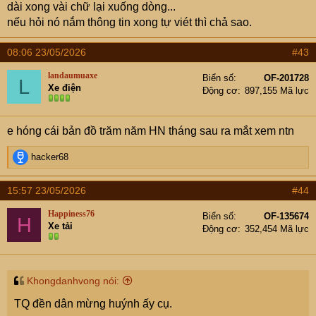
dài xong vài chữ lại xuống dòng...
nếu hỏi nó nắm thông tin xong tự viét thì chả sao.
08:06 23/05/2026
#43
landaumuaxe
Biển số
OF-201728
L
Xe điện
Động cơ
897,155 Mã lực
e hóng cái bản đồ trăm năm HN tháng sau ra mắt xem ntn
R
hacker68
e
a
15:57 23/05/2026
#44
c
t
Happiness76
Biển số
OF-135674
H
i
Xe tải
Động cơ
352,454 Mã lực
o
n
s
:
Khongdanhvong nói:
TQ đền dân mừng huýnh ấy cụ.