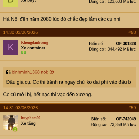
Xe buýt
Động cơ
123,603 Mã lực
o
n
s
Hà Nội đến năm 2080 lúc đó chắc đẹp lắm các cụ nhỉ.
:
14:30 03/06/2026
#58
Khongdanhvong
Biển số
OF-301828
K
Xe container
Động cơ
344,492 Mã lực
binhminh1368 nói:
Đấu giá cụ. Cc thì tránh ra ngay chứ ko dại phi vào đâu b
Cc cũ mới bị, hết nạc thì vạc đến xương.
14:31 03/06/2026
#59
huypham90
Biển số
OF-742049
Xe tăng
Động cơ
73,359 Mã lực