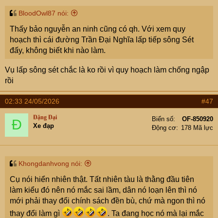
BloodOwl87 nói:
Thấy bảo nguyễn an ninh cũng có qh. Với xem quy
hoạch thì cái đường Trần Đại Nghĩa lấp tiếp sông Sét
đấy, không biết khi nào làm.
Vụ lấp sông sét chắc là ko rồi vì quy hoạch làm chống ngập
rồi
02:33 24/05/2026
#47
Đặng Đại
Biển số
OF-850920
Đ
Xe đạp
Động cơ
178 Mã lực
Khongdanhvong nói:
Cụ nói hiển nhiên thật. Tất nhiên tàu là thằng đầu tiên
làm kiểu đó nên nó mắc sai lầm, dân nó loạn lên thì nó
mới phải thay đổi chính sách đền bù, chứ mà ngon thì nó
thay đổi làm gì
. Ta đang học nó mà lại mắc