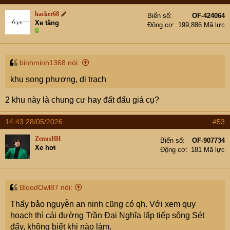
hacker68
Biển số
OF-424064
Xe tăng
Động cơ
199,886 Mã lực
binhminh1368 nói:
khu song phương, di trạch
2 khu này là chung cư hay đất đấu giá cụ?
14:43 28/05/2026
#53
ZenusHH
Biển số
OF-907734
Xe hơi
Động cơ
181 Mã lực
BloodOwl87 nói:
Thấy bảo nguyễn an ninh cũng có qh. Với xem quy
hoạch thì cái đường Trần Đại Nghĩa lấp tiếp sông Sét
đấy, không biết khi nào làm.