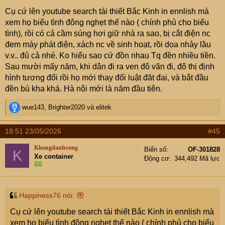
Cụ cứ lên youtube search tái thiết Bắc Kinh in ennlish mà
xem họ biểu tình đông nghẹt thế nào ( chính phủ cho biểu
tình), rồi có cả cầm súng hơi giữ nhà ra sao, bị cắt điện nc
đem máy phát điện, xách nc về sinh hoạt, rồi dọa nhảy lầu
v.v.. đủ cả nhé. Ko hiểu sao cứ đồn nhau Tq đền nhiều tiền.
Sau mười mấy năm, khi dân đi ra ven đô vãn đi, đô thị định
hình tương đối rồi họ mới thay đổi luật đăt đai, và bắt đầu
đền bù kha khá. Hà nội mới là năm đầu tiên.
R
wue143
,
Brighter2020
và
elitek
e
a
18:51 23/05/2026
#45
c
t
Khongdanhvong
Biển số
OF-301828
K
i
Xe container
Động cơ
344,492 Mã lực
o
n
s
:
Happiness76 nói:
Cụ cứ lên youtube search tái thiết Bắc Kinh in ennlish mà
xem họ biểu tình đông nghẹt thế nào ( chính phủ cho biểu