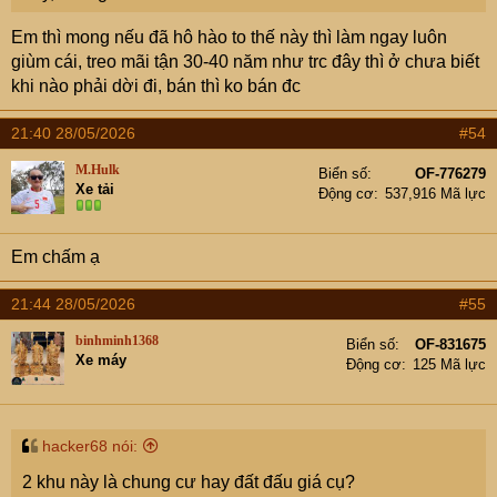
Em thì mong nếu đã hô hào to thế này thì làm ngay luôn
giùm cái, treo mãi tận 30-40 năm như trc đây thì ở chưa biết
khi nào phải dời đi, bán thì ko bán đc
21:40 28/05/2026
#54
M.Hulk
Biển số
OF-776279
Xe tải
Động cơ
537,916 Mã lực
Em chấm ạ
21:44 28/05/2026
#55
binhminh1368
Biển số
OF-831675
Xe máy
Động cơ
125 Mã lực
hacker68 nói:
2 khu này là chung cư hay đất đấu giá cụ?