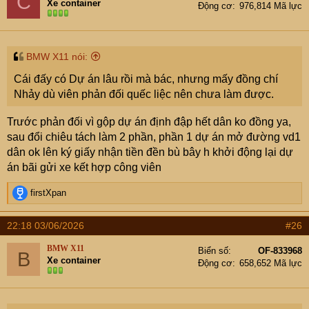
C
Xe container
Động cơ
976,814 Mã lực
BMW X11 nói:
Cái đấy có Dự án lâu rồi mà bác, nhưng mấy đồng chí
Nhảy dù viên phản đối quếc liệc nên chưa làm được.
Trước phản đối vì gộp dự án định đập hết dân ko đồng ya,
sau đổi chiêu tách làm 2 phần, phần 1 dự án mở đường vd1
dân ok lên ký giấy nhận tiền đền bù bây h khởi động lại dự
án bãi gửi xe kết hợp công viên
R
firstXpan
e
a
22:18 03/06/2026
#26
c
t
BMW X11
Biển số
OF-833968
B
i
Xe container
Động cơ
658,652 Mã lực
o
n
s
: