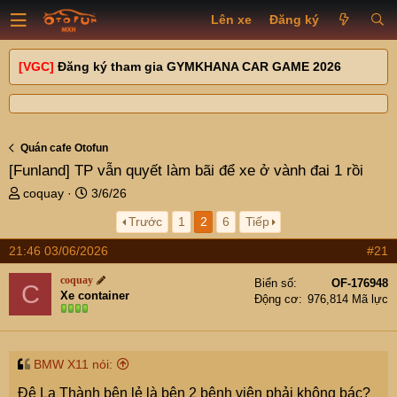
Lên xe
Đăng ký
[VGC]
Đăng ký tham gia GYMKHANA CAR GAME 2026
Quán cafe Otofun
[Funland]
TP vẫn quyết làm bãi để xe ở vành đai 1 rồi
T
N
coquay
3/6/26
h
g
Trước
1
2
6
Tiếp
r
à
e
y
21:46 03/06/2026
#21
a
g
d
ử
coquay
Biển số
OF-176948
C
s
i
Xe container
Động cơ
976,814 Mã lực
t
a
r
t
BMW X11 nói:
e
Đê La Thành bên lẻ là bên 2 bệnh viện phải không bác?
r