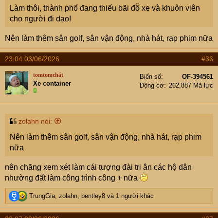
Làm thôi, thành phố đang thiếu bãi đỗ xe và khuôn viên
cho người đi dạo!
Nên làm thêm sân golf, sân vận động, nhà hát, rạp phim nữa
23:04 03/06/2026
#36
tomtomchát
Biển số
OF-394561
Xe container
Động cơ
262,887 Mã lực
zolahn nói:
Nên làm thêm sân golf, sân vận động, nhà hát, rạp phim
nữa
nên chăng xem xét làm cái tượng đài tri ân các hộ dân
nhường đất làm công trình công + nữa
R
TrungGia
,
zolahn
,
bentley8
và 1 người khác
e
a