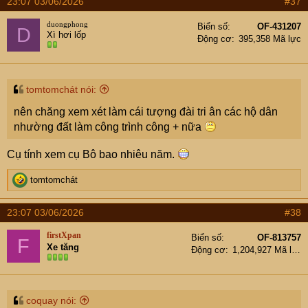
23:07 03/06/2026
#37
c
t
duongphong
Biển số
OF-431207
D
i
Xì hơi lốp
Động cơ
395,358 Mã lực
o
n
s
:
tomtomchát nói:
nên chăng xem xét làm cái tượng đài tri ân các hộ dân
nhường đất làm công trình công + nữa
Cụ tính xem cụ Bô bao nhiêu năm.
R
tomtomchát
e
a
23:07 03/06/2026
#38
c
t
firstXpan
Biển số
OF-813757
F
i
Xe tăng
Động cơ
1,204,927 Mã lực
o
n
s
:
coquay nói: