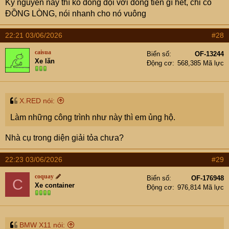
Kỷ nguyên này thì ko đồng đội với đồng tiền gì hết, chỉ có
ĐỒNG LÒNG, nói nhanh cho nó vuông
22:21 03/06/2026
#28
caisua
Biển số
OF-13244
Xe lăn
Động cơ
568,385 Mã lực
X.RED nói:
Làm những công trình như này thì em ủng hộ.
Nhà cụ trong diện giải tỏa chưa?
22:23 03/06/2026
#29
coquay
Biển số
OF-176948
C
Xe container
Động cơ
976,814 Mã lực
BMW X11 nói: