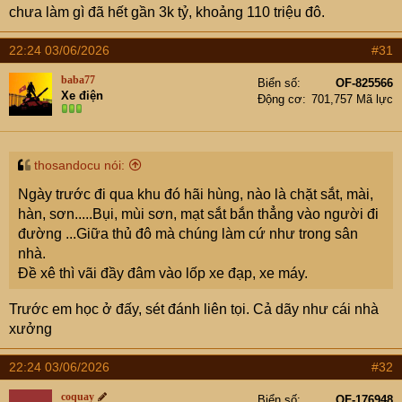
chưa làm gì đã hết gần 3k tỷ, khoảng 110 triệu đô.
22:24 03/06/2026
#31
baba77
Biển số
OF-825566
Xe điện
Động cơ
701,757 Mã lực
thosandocu nói:
Ngày trước đi qua khu đó hãi hùng, nào là chặt sắt, mài,
hàn, sơn.....Bụi, mùi sơn, mạt sắt bắn thẳng vào người đi
đường ...Giữa thủ đô mà chúng làm cứ như trong sân
nhà.
Đề xê thì vãi đầy đâm vào lốp xe đạp, xe máy.
Trước em học ở đấy, sét đánh liên tọi. Cả dãy như cái nhà
xưởng
22:24 03/06/2026
#32
coquay
Biển số
OF-176948