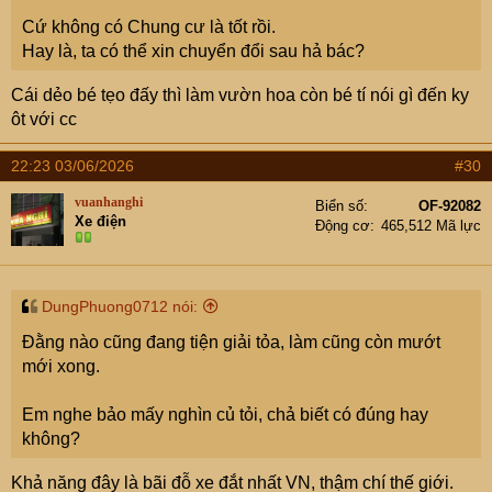
Cứ không có Chung cư là tốt rồi.
Hay là, ta có thể xin chuyển đổi sau hả bác?
Cái dẻo bé tẹo đấy thì làm vườn hoa còn bé tí nói gì đến ky
ôt với cc
22:23 03/06/2026
#30
vuanhanghi
Biển số
OF-92082
Xe điện
Động cơ
465,512 Mã lực
DungPhuong0712 nói:
Đằng nào cũng đang tiện giải tỏa, làm cũng còn mướt
mới xong.
Em nghe bảo mấy nghìn củ tỏi, chả biết có đúng hay
không?
Khả năng đây là bãi đỗ xe đắt nhất VN, thậm chí thế giới.