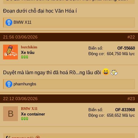
Đoạn dưới chỗ đại học Văn Hóa í
R
BMW X11
e
a
21:56 03/06/2026
#22
c
t
butchikim
Biển số
OF-55660
i
Xe trâu
Động cơ
604,750 Mã lực
o
n
s
:
Duyệt mà làm ngay thì đã hoá Rồ...ng lâu dồi
R
phamhungbs
e
a
22:12 03/06/2026
#23
c
t
BMW X11
Biển số
OF-833968
B
i
Xe container
Động cơ
658,652 Mã lực
o
n
s
: