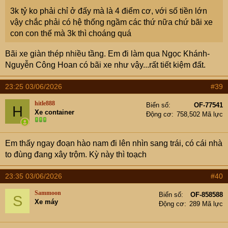
3k tỷ ko phải chỉ ở đấy mà là 4 điểm cơ, với số tiền lớn
vậy chắc phải có hệ thống ngầm các thứ nữa chứ bãi xe
con con thế mà 3k thì choáng quá
Bãi xe giàn thép nhiều tầng. Em đi làm qua Ngọc Khánh-
Nguyễn Công Hoan có bãi xe như vậy...rất tiết kiệm đất.
23:25 03/06/2026
#39
hitle888
Biển số
OF-77541
H
Xe container
Động cơ
758,502 Mã lực
Em thấy ngay đoạn hào nam đi lên nhìn sang trái, có cái nhà
to đùng đang xây trộm. Kỳ này thì toạch
23:35 03/06/2026
#40
Sammoon
Biển số
OF-858588
S
Xe máy
Động cơ
289 Mã lực