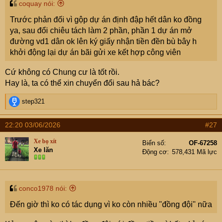
coquay nói:
Trước phản đối vì gộp dự án định đập hết dân ko đồng
ya, sau đổi chiêu tách làm 2 phần, phần 1 dự án mở
đường vd1 dân ok lên ký giấy nhận tiền đền bù bây h
khởi động lại dự án bãi gửi xe kết hợp công viên
Cứ không có Chung cư là tốt rồi.
Hay là, ta có thể xin chuyển đổi sau hả bác?
R
step321
e
a
22:20 03/06/2026
#27
c
t
Xe bọ xít
Biển số
OF-67258
i
Xe lăn
Động cơ
578,431 Mã lực
o
n
s
:
conco1978 nói:
Đến giờ thì ko có tác dụng vì ko còn nhiều "đồng đội" nữa