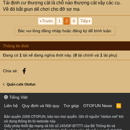
Tái định cư thượng cát là chỗ nào thượng cát vậy các cụ.
Về đó bắt giun dế chơi cho đỡ sợ ma
Trước
1
2
6
Tiếp
Bác vui lòng đăng nhập hoặc đăng ký để bình luận.
Thông tin thớt
Đang có
1
tài xế đang nghía thớt này. (
0
lái chính và
1
lái phụ)
Facebook
Chia sẻ:
Quán cafe Otofun
Tiếng Việt
Liên hệ
Quy định và Nội quy
Trợ giúp
OTOFUN News
R
S
S
Bản quyền 2006 OTOFUN, bảo lưu mọi quyền. Ghi rõ nguồn "otofun.net" khi
sử dụng thông tin từ website này.
Giấy phép thiết lập mạng xã hội số 245/GP-BTTTT của Bộ Thông tin và