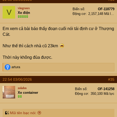
vingraux
Biển số
OF-118779
V
Xe điện
Động cơ
2,157,148 Mã lực
Em xem cả bài báo thấy đoạn cuối nói tái định cư ở Thượng
Cát.
Như thế thì cách nhà cũ 23km
Thời này không đùa được.
R
artura
e
a
22:54 03/06/2026
#35
c
t
zolahn
Biển số
OF-141258
i
Xe container
Động cơ
350,100 Mã lực
o
n
s
:
Mũi tên bạc nói: