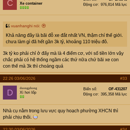
C
Xe container
Động cơ
976,814 Mã lực
vuanhanghi nói:
Khả năng đây là bãi đỗ xe đắt nhất VN, thậm chí thế giới.
chưa làm gì đã hết gần 3k tỷ, khoảng 110 triệu đô.
3k tỷ ko phải chỉ ở đấy mà là 4 điểm cơ, với số tiền lớn vậy
chắc phải có hệ thống ngầm các thứ nữa chứ bãi xe con
con thế mà 3k thì choáng quá
22:26 03/06/2026
#33
duongphong
Biển số
OF-431207
D
Xì hơi lốp
Động cơ
395,358 Mã lực
Nhà cụ nằm trong lưu vực quy hoạch phường XHCN thì
phải chịu thôi.
22:30 03/06/2026
#34