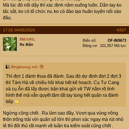
Hồi ấy các đơn vị ở ngoài cũng tan rã bộ đội đói nhiều,
Mà lúc đó nổi dậy thì xác định nằm xuống luôn. Dân tay ko
có nhiều bác đói quá đi theo đồng bào dân tộc để ăn, rồi
tấc sắt, ko có tổ chức nv, ko có đào tạo huấn luyện nổi vào
lấy vợ sinh con, bỏ ngũ luôn. Cách đây hơn chục năm có
đâu.
mấy trường hợp liệt sỹ bất ngờ quay về quê (lý do là tâm
thần, quên bây giờ mới nhớ ra).. là nhiều bác thuộc
17:01 04/06/2026
#337
trường hợp này. Chắc lâu quá rồi nên nhà nước cũng lờ
đi
PHUONG.
Biển số
OF-869673
Xe điện
Động cơ
101,057 Mã lực
Bingboong nói:
Thì đợt 1 đánh thua đã đành. Sau đó dự định đợt 2 đợt 3
thì Tám Hà về chiêu hồi khai hết kế hoạch. Cụ Tư Cang
và cụ Ẩn đã lấy được bản khai gửi về TW nắm rõ tình
hình thế mà vẫn quyết tâm tất tay tung hết quân ra đánh
tiếp
Ngừng cũng chết . Ra làm sao đây. Vượt qua vùng nông
thôn trống trải với quân số lớn thì phơi xác ngay mà rút nhỏ
lẻ thì đối thủ rất mạnh về tuần tra kiểm soát cũng chết .