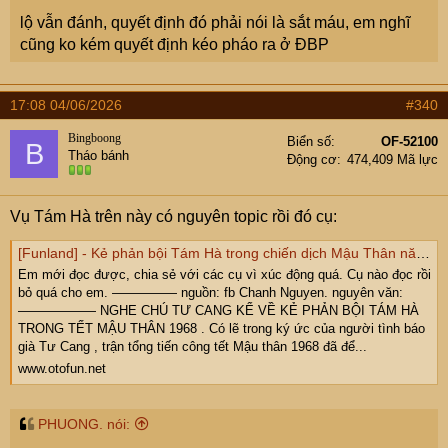
lộ vẫn đánh, quyết định đó phải nói là sắt máu, em nghĩ
cũng ko kém quyết định kéo pháo ra ở ĐBP
17:08 04/06/2026
#340
Bingboong
Biển số
OF-52100
B
Tháo bánh
Động cơ
474,409 Mã lực
Vụ Tám Hà trên này có nguyên topic rồi đó cụ:
[Funland] - Kẻ phản bội Tám Hà trong chiến dịch Mậu Thân năm 1968
Em mới đọc được, chia sẻ với các cụ vì xúc động quá. Cụ nào đọc rồi
bỏ quá cho em. ————— nguồn: fb Chanh Nguyen. nguyên văn:
—————— NGHE CHÚ TƯ CANG KỂ VỀ KẺ PHẢN BỘI TÁM HÀ
TRONG TẾT MẬU THÂN 1968 . Có lẽ trong ký ức của người tình báo
già Tư Cang , trận tổng tiến công tết Mậu thân 1968 đã để...
www.otofun.net
PHUONG. nói: