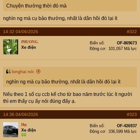
e
Chuyện thường thời đó mà
r
nghìn ng mà cụ bảo thường, nhất là dân hồi đó lại ít
14:32 04/06/2026
#322
PHUONG.
Biển số
OF-869673
Xe điện
Động cơ
101,057 Mã lực
longhai nói:
nghìn ng mà cụ bảo thường, nhất là dân hồi đó lại ít
Nếu theo 1 số cụ ccb kể cho từ bao năm trước lúc ít người
thì em thấy cụ ấy nói đúng đấy ạ.
14:36 04/06/2026
#323
Hự.
Biển số
OF-426937
Xe điện
Động cơ
336,599 Mã lực