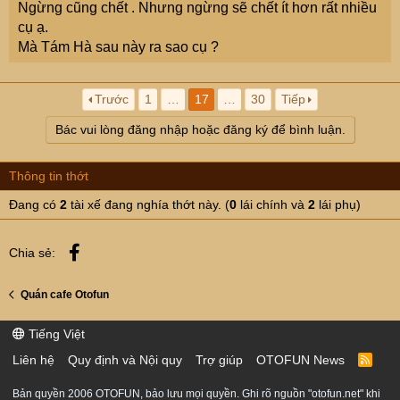
Ngừng cũng chết . Nhưng ngừng sẽ chết ít hơn rất nhiều
cụ ạ.
Mà Tám Hà sau này ra sao cụ ?
Trước
1
…
17
…
30
Tiếp
Bác vui lòng đăng nhập hoặc đăng ký để bình luận.
Thông tin thớt
Đang có
2
tài xế đang nghía thớt này. (
0
lái chính và
2
lái phụ)
Facebook
Chia sẻ:
Quán cafe Otofun
Tiếng Việt
Liên hệ
Quy định và Nội quy
Trợ giúp
OTOFUN News
R
S
S
Bản quyền 2006 OTOFUN, bảo lưu mọi quyền. Ghi rõ nguồn "otofun.net" khi