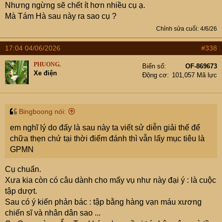
Nhưng ngừng sẽ chết ít hơn nhiều cụ ạ.
Mà Tám Hà sau này ra sao cụ ?
Chỉnh sửa cuối:
4/6/26
17:04 04/06/2026
#338
PHUONG.
Biển số
OF-869673
Xe điện
Động cơ
101,057 Mã lực
Bingboong nói:
em nghĩ lý do đấy là sau này ta viết sử diễn giải thế để
chữa thẹn chứ tại thời điểm đánh thì vẫn lấy mục tiêu là
GPMN
Cụ chuẩn.
Xưa kia còn có câu dành cho mấy vụ như này đại ý : là cuộc
tập dượt.
Sau có ý kiến phản bác : tập bằng hàng vạn máu xương
chiến sĩ và nhân dân sao ...