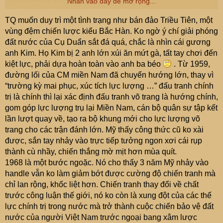
Nhấn vào đây để mở rộng...
vẫn là khốn nạn.
75 nó gạ ông DVM nó cứu SG ( dù chắc gì làm đc ).
TQ muốn duy trì một tình trạng như bán đảo Triều Tiên, một
Trước nó dùng vk điều tiết ko cho mình đánh lớn.
vùng đệm chiến lược kiểu Bắc Hàn. Ko ngờ ý chí giải phóng
Nó trở mặt LX , ôm ống quần Mỹ và Mỹ khoái . Lập tức
đất nước của Cụ Duẩn sắt đá quá, chắc là nhìn cái gương
Mỹ bỏ rơi SG.
anh Kim. Họ Kim bị 2 anh lớn xúi ăn mứt gà, tất tay chơi đến
Nó đâu mong ta thống nhất. Muốn mọi nc trong phe
kiệt lực, phải dựa hoàn toàn vào anh ba béo
. Từ 1959,
quanh nó phải chia đôi cả.
đường lối của CM miền Nam đã chuyển hướng lớn, thay vì
“trường kỳ mai phục, xúc tích lực lượng …” đấu tranh chính
trị là chính thì lại xác định đấu tranh võ trang là hướng chính,
gom góp lực lượng trụ lại Miền Nam, cán bộ quân sự tập kết
lần lượt quay về, tạo ra bộ khung mới cho lực lượng võ
trang cho các trận đánh lớn. Mỹ thấy công thức cũ ko xài
được, sắn tay nhảy vào trực tiếp tưởng ngon xơi cái rụp
thành cù nhầy, chiến thắng mờ mịt hơn mùa quít.
1968 là một bước ngoặc. Nó cho thấy 3 năm Mỹ nhảy vào
handle vẫn ko làm giảm bớt được cường độ chiến tranh mà
chỉ lan rộng, khốc liệt hơn. Chiến tranh thay đổi về chất
trước công luận thế giới, nó ko còn là xung đột của các thế
lực chính trị trong nước mà trở thành cuộc chiến bảo vệ đất
nước của người Việt Nam trước ngoại bang xâm lược