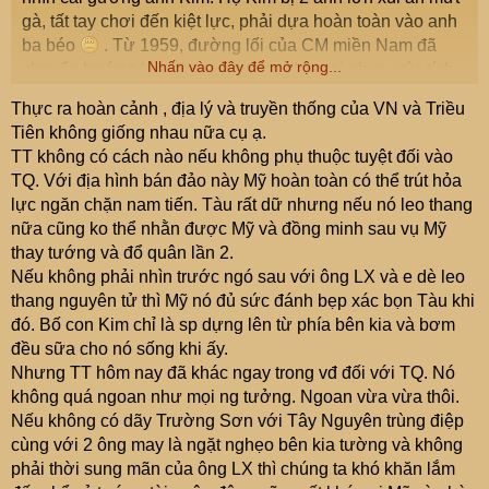
gà, tất tay chơi đến kiệt lực, phải dựa hoàn toàn vào anh
ba béo
. Từ 1959, đường lối của CM miền Nam đã
Nhấn vào đây để mở rộng...
chuyển hướng lớn, thay vì “trường kỳ mai phục, xúc tích
lực lượng …” đấu tranh chính trị là chính thì lại xác định
Thực ra hoàn cảnh , địa lý và truyền thống của VN và Triều
đấu tranh võ trang là hướng chính, gom góp lực lượng trụ
Tiên không giống nhau nữa cụ ạ.
lại Miền Nam, cán bộ quân sự tập kết lần lượt quay về,
TT không có cách nào nếu không phụ thuộc tuyệt đối vào
tạo ra bộ khung mới cho lực lượng võ trang chuẩn bị
TQ. Với địa hình bán đảo này Mỹ hoàn toàn có thể trút hỏa
đánh lớn. Mỹ thấy công thức cũ ko xài được, sắn tay
lực ngăn chặn nam tiến. Tàu rất dữ nhưng nếu nó leo thang
nhảy vào trực tiếp tưởng ngon xơi cái rụp thành cù nhầy,
nữa cũng ko thể nhằn được Mỹ và đồng minh sau vụ Mỹ
chiến thắng mờ mịt hơn mùa quít.
thay tướng và đổ quân lần 2.
1968 là một bước ngoặc. Nó cho thấy 3 năm Mỹ nhảy
Nếu không phải nhìn trước ngó sau với ông LX và e dè leo
vào handle vãn ko làm giảm bớt được cường độ chiến
thang nguyên tử thì Mỹ nó đủ sức đánh bẹp xác bọn Tàu khi
tranh mà chỉ lan rộng, khốc liệt hơn. Chiến tranh thay đổi
đó. Bố con Kim chỉ là sp dựng lên từ phía bên kia và bơm
về chất trước công luận thế giới, nó ko còn là xung đột
đều sữa cho nó sống khi ấy.
của các thế lực chính trị trong nước mà trở thành cuộc
Nhưng TT hôm nay đã khác ngay trong vđ đối với TQ. Nó
chiến bảo vệ đất nước của người Việt Nam trước ngoại
không quá ngoan như mọi ng tưởng. Ngoan vừa vừa thôi.
bang xâm lược được tiếp sức của một nhóm người ko vì
Nếu không có dãy Trường Sơn với Tây Nguyên trùng điệp
quyền lợi dân tộc, tính chính danh đã ko còn mà tiếng xấu
cùng với 2 ông may là ngặt nghẹo bên kia tường và không
càng ngày càng nặng nè. Lần đầu tiên công chúng được
phải thời sung mãn của ông LX thì chúng ta khó khăn lắm
nhìn thấy chiến tranh trên màn ảnh ngay tại đường phố