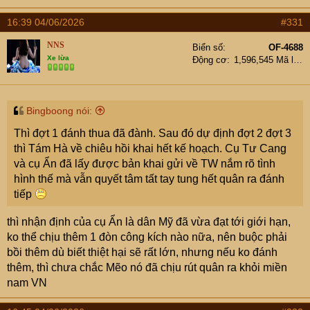
Mỹ đặt đồng hồ báo thức bay ra hạm đội 7 trước giờ nổ
16:39 04/06/2026
#331
súng không lâu.
Nhưng dù sao đưa 80 000 quân ( thì phải ) bất ngờ đánh
NNS
Biển số
OF-4688
vào hàng loạt tp và đầu não đối thủ cũng là 1 kỳ tài qs.
Xe lừa
Động cơ
1,596,545 Mã lực
Nếu mà công tác này xảy ra ở quận em thì kiểu gì chỉ 3
ngày sẽ có bà gặp 9 bà khác : em nói riêng với chị ..chị
ko đc nói với ai. Sang ngày thứ 4 thì 9 bà sẽ rỷ tai bí mật
Bingboong nói:
với 81 bà khác. Ngày 5 sẽ là 729 bà tiếp. . Và nd quận
Thì đợt 1 đánh thua đã đành. Sau đó dự định đợt 2 đợt 3
em sẽ : thôi anh chị xin các chú..nó mà biết thì chị chết.
thì Tám Hà về chiêu hồi khai hết kế hoạch. Cụ Tư Cang
Sang bên kia đường xem thế nào..nhà đấy nó rộng tha
và cụ Ẩn đã lấy được bản khai gửi về TW nắm rõ tình
hồ xếp súng.
hình thế mà vẫn quyết tâm tất tay tung hết quân ra đánh
tiếp
thì nhận định của cụ Ẩn là dân Mỹ đã vừa đạt tới giới hạn,
ko thể chịu thêm 1 đòn công kích nào nữa, nên buộc phải
bồi thêm dù biết thiệt hại sẽ rất lớn, nhưng nếu ko đánh
thêm, thì chưa chắc Mẽo nó đã chịu rút quân ra khỏi miền
nam VN