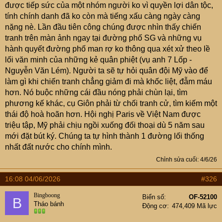
được tiếp sức của một nhóm người ko vì quyền lợi dân tộc,
tính chính danh đã ko còn mà tiếng xấu càng ngày càng
nặng nè. Lần đầu tiên công chúng được nhìn thấy chiến
tranh trên màn ảnh ngay tại đường phố SG và những vụ
hành quyết đường phố man rợ ko thông qua xét xử theo lề
lối văn minh của những kẻ quân phiệt (vụ anh 7 Lốp -
Nguyễn Văn Lém). Người ta sẽ tự hỏi quân đội Mỹ vào để
làm gì khi chiến tranh chẳng giảm đi mà khốc liệt, đẫm máu
hơn. Nó buộc những cái đầu nóng phải chùn lại, tìm
phương kế khác, cụ Giôn phải từ chối tranh cử, tìm kiếm một
thái độ hoà hoãn hơn. Hội nghị Paris về Việt Nam được
triệu tập, Mỹ phải chịu ngồi xuống đối thoại dù 5 năm sau
mới đặt bút ký. Chúng ta tự hình thành 1 đường lối thống
nhất đất nước cho chính mình.
Chỉnh sửa cuối:
4/6/26
16:08 04/06/2026
#326
Bingboong
Biển số
OF-52100
B
Tháo bánh
Động cơ
474,409 Mã lực