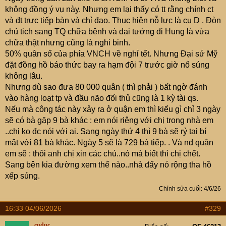
không đồng ý vụ này. Nhưng em lại thấy có tt rằng chính ct
và đt trực tiếp bàn và chỉ đạo. Thục hiện nỗ lực là cụ D . Đòn
chủ tịch sang TQ chữa bệnh và đại tướng đi Hung là vừa
chữa thật nhưng cũng là nghi binh.
50% quân số của phía VNCH về nghỉ tết. Nhưng Đại sứ Mỹ
đặt đồng hồ báo thức bay ra hạm đội 7 trước giờ nổ súng
không lâu.
Nhưng dù sao đưa 80 000 quân ( thì phải ) bất ngờ đánh
vào hàng loạt tp và đầu não đối thủ cũng là 1 kỳ tài qs.
Nếu mà công tác này xảy ra ở quận em thì kiểu gì chỉ 3 ngày
sẽ có bà gặp 9 bà khác : em nói riêng với chị trong nhà em
..chị ko đc nói với ai. Sang ngày thứ 4 thì 9 bà sẽ rỷ tai bí
mật với 81 bà khác. Ngày 5 sẽ là 729 bà tiếp. . Và nd quận
em sẽ : thôi anh chị xin các chú..nó mà biết thì chị chết.
Sang bên kia đường xem thế nào..nhà đấy nó rộng tha hồ
xếp súng.
Chỉnh sửa cuối:
4/6/26
16:33 04/06/2026
#329
cuduc