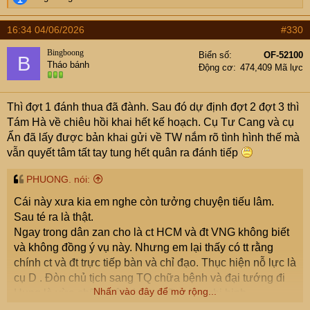
e
a
16:34 04/06/2026
#330
c
t
Bingboong
Biển số
OF-52100
B
i
Tháo bánh
Động cơ
474,409 Mã lực
o
n
s
Thì đợt 1 đánh thua đã đành. Sau đó dự định đợt 2 đợt 3 thì
:
Tám Hà về chiêu hồi khai hết kế hoạch. Cụ Tư Cang và cụ
Ẩn đã lấy được bản khai gửi về TW nắm rõ tình hình thế mà
vẫn quyết tâm tất tay tung hết quân ra đánh tiếp
PHUONG. nói:
Cái này xưa kia em nghe còn tưởng chuyện tiếu lâm.
Sau té ra là thật.
Ngay trong dân zan cho là ct HCM và đt VNG không biết
và không đồng ý vụ này. Nhưng em lại thấy có tt rằng
chính ct và đt trực tiếp bàn và chỉ đạo. Thục hiện nỗ lực là
cụ D . Đòn chủ tịch sang TQ chữa bệnh và đại tướng đi
Nhấn vào đây để mở rộng...
Hung là vừa chữa thật nhưng cũng là nghi binh.
50% quân số của phía VNCH về nghỉ tết. Nhưng Đại sứ