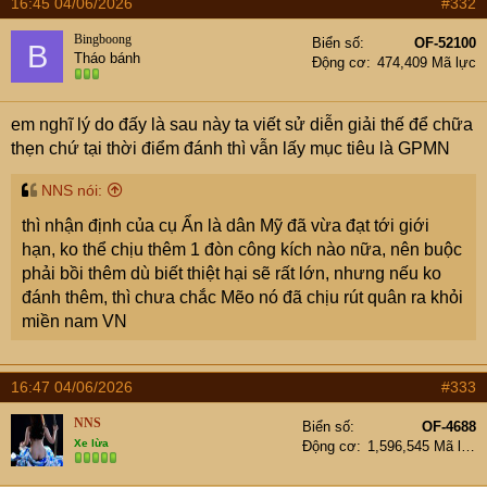
16:45 04/06/2026
#332
Bingboong
Biển số
OF-52100
B
Tháo bánh
Động cơ
474,409 Mã lực
em nghĩ lý do đấy là sau này ta viết sử diễn giải thế để chữa
thẹn chứ tại thời điểm đánh thì vẫn lấy mục tiêu là GPMN
NNS nói:
thì nhận định của cụ Ẩn là dân Mỹ đã vừa đạt tới giới
hạn, ko thể chịu thêm 1 đòn công kích nào nữa, nên buộc
phải bồi thêm dù biết thiệt hại sẽ rất lớn, nhưng nếu ko
đánh thêm, thì chưa chắc Mẽo nó đã chịu rút quân ra khỏi
miền nam VN
16:47 04/06/2026
#333
NNS
Biển số
OF-4688
Xe lừa
Động cơ
1,596,545 Mã lực