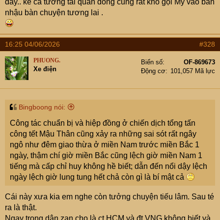
đấy.. kể cả tướng tài quân đông cũng rất khó gọi Mỹ vào bàn
SG và những vụ hành quyết đường phố man rợ ko thông
nhậu bàn chuyện tương lai .
qua xét xử theo lề lối văn minh của những kẻ quân phiệt
(vụ anh 7 Lốp - Nguyễn Văn Lém). Người ta sẽ tự hỏi
quân đội Mỹ vào để làm gì khi chiến tranh chẳng giảm đi
16:25 04/06/2026
#328
mà khốc liệt, đẫm máu hơn. Nó buộc những cái đầu nóng
phải chùn lại, tìm phương kế khác, cụ Giôn phải từ chối
PHUONG.
Biển số
OF-869673
Xe điện
tranh cử, tìm kiếm một thái độ hoà hoãn hơn. Hội nghị
Động cơ
101,057 Mã lực
Paris về Việt Nam được triệu tập, Mỹ phải chịu ngồi
xuống đối thoại dù 5 năm sau mới đặt bút ký. Chúng ta tự
hình thành 1 đường lối thống nhất đất nước cho chính
Bingboong nói:
mình.
Công tác chuẩn bị và hiệp đồng ở chiến dịch tổng tấn
công tết Mậu Thân cũng xảy ra những sai sót rất ngây
ngô như đêm giao thừa ở miền Nam trước miền Bắc 1
ngày, thậm chí giờ miền Bắc cũng lệch giờ miền Nam 1
tiếng mà cấp chỉ huy không hề biết; dẫn đến nổi dậy lệch
ngày lệch giờ lung tung hết chả còn gì là bí mật cả
Cái này xưa kia em nghe còn tưởng chuyện tiếu lâm. Sau té
ra là thật.
Ngay trong dân zan cho là ct HCM và đt VNG không biết và