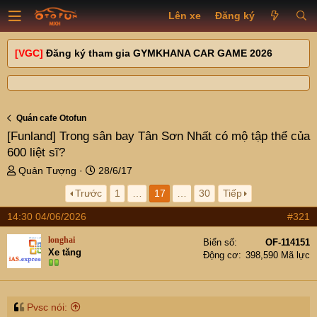
Lên xe
Đăng ký
[VGC]
Đăng ký tham gia GYMKHANA CAR GAME 2026
Quán cafe Otofun
[Funland]
Trong sân bay Tân Sơn Nhất có mộ tập thể của
600 liệt sĩ?
T
N
Quản Tượng
28/6/17
h
g
Trước
1
…
17
…
30
Tiếp
r
à
e
y
14:30 04/06/2026
#321
a
g
d
ử
longhai
Biển số
OF-114151
s
i
Xe tăng
Động cơ
398,590 Mã lực
t
a
r
t
Pvsc nói: