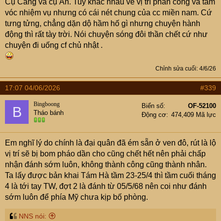
Cụ Cang và cụ Ẩn. Tuy khác nhau về vị trí phân công và tầm
vóc nhiệm vụ nhưng có cái nét chung của cc miền nam. Cứ
tưng tửng, chẳng dặn dộ hầm hố gì nhưng chuyện hành
động thì rất tày trời. Nói chuyện sóng đôi thần chết cứ như
chuyện đi uống cf chủ nhật .
Chỉnh sửa cuối:
4/6/26
17:07 04/06/2026
#339
Bingboong
Biển số
OF-52100
B
Tháo bánh
Động cơ
474,409 Mã lực
Em nghĩ lý do chính là đại quân đã ém sẵn ở ven đô, rút là lộ
vị trí sẽ bị bom pháo dần cho cũng chết hết nên phải chấp
nhận đánh sớm luôn, không thành công cũng thành nhân.
Ta lấy được bản khai Tám Hà tầm 23-25/4 thì tầm cuối tháng
4 là tới tay TW, đợt 2 là đánh từ 05/5/68 nên coi như đánh
sớm luôn để phía Mỹ chưa kịp bố phòng.
NNS nói: