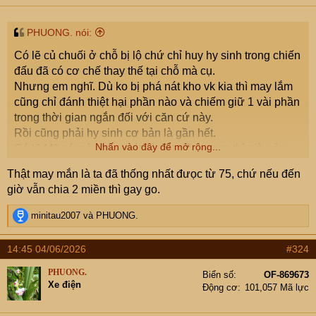
PHUONG. nói:
Có lẽ củ chuối ở chỗ bị lộ chứ chỉ huy hy sinh trong chiến
đấu đã có cơ chế thay thế tại chỗ mà cụ.
Nhưng em nghĩ. Dù ko bị phá nát kho vk kia thì may lắm
cũng chỉ đánh thiệt hại phần nào và chiếm giữ 1 vài phần
trong thời gian ngắn đối với căn cứ này.
Rồi cũng phải hy sinh cơ bản là gần hết.
Nhấn vào đây để mở rộng...
Có lẽ Mỹ nó mà không rút và cắt viện trợ qs thì giờ này
90% vẫn chia đôi đất nước. Công gpmn cũng có phần
Thật may mắn là ta đã thống nhất đưọc từ 75, chứ nếu đến
đóng góp cực kỳ to lớn từ hoạt động tham nhũng tràn lan
giờ vẫn chia 2 miền thì gay go.
của bộ máy mn do ông Thiệu lãnh đạo .
R
minitau2007
và
PHUONG.
e
a
14:45 04/06/2026
#324
c
t
PHUONG.
Biển số
OF-869673
i
Xe điện
Động cơ
101,057 Mã lực
o
n