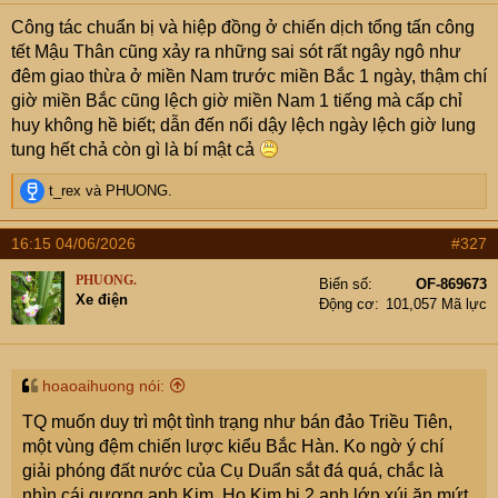
Công tác chuẩn bị và hiệp đồng ở chiến dịch tổng tấn công
tết Mậu Thân cũng xảy ra những sai sót rất ngây ngô như
đêm giao thừa ở miền Nam trước miền Bắc 1 ngày, thậm chí
giờ miền Bắc cũng lệch giờ miền Nam 1 tiếng mà cấp chỉ
huy không hề biết; dẫn đến nổi dậy lệch ngày lệch giờ lung
tung hết chả còn gì là bí mật cả
R
t_rex
và
PHUONG.
e
a
16:15 04/06/2026
#327
c
t
PHUONG.
Biển số
OF-869673
i
Xe điện
Động cơ
101,057 Mã lực
o
n
s
:
hoaoaihuong nói:
TQ muốn duy trì một tình trạng như bán đảo Triều Tiên,
một vùng đệm chiến lược kiểu Bắc Hàn. Ko ngờ ý chí
giải phóng đất nước của Cụ Duẩn sắt đá quá, chắc là
nhìn cái gương anh Kim. Họ Kim bị 2 anh lớn xúi ăn mứt