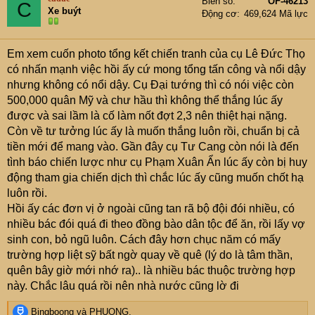
Biển số
OF-46213
C
Xe buýt
Động cơ
469,624 Mã lực
Em xem cuốn photo tổng kết chiến tranh của cụ Lê Đức Thọ
có nhấn mạnh việc hồi ấy cứ mong tổng tấn công và nổi dậy
nhưng không có nổi dậy. Cụ Đại tướng thì có nói việc còn
500,000 quân Mỹ và chư hầu thì không thể thắng lúc ấy
được và sai lầm là cố làm nốt đợt 2,3 nên thiệt hại nặng.
Còn về tư tưởng lúc ấy là muốn thắng luôn rồi, chuẩn bị cả
tiền mới để mang vào. Gần đây cụ Tư Cang còn nói là đến
tình báo chiến lược như cụ Phạm Xuân Ẩn lúc ấy còn bị huy
động tham gia chiến dịch thì chắc lúc ấy cũng muốn chốt hạ
luôn rồi.
Hồi ấy các đơn vị ở ngoài cũng tan rã bộ đội đói nhiều, có
nhiều bác đói quá đi theo đồng bào dân tộc để ăn, rồi lấy vợ
sinh con, bỏ ngũ luôn. Cách đây hơn chục năm có mấy
trường hợp liệt sỹ bất ngờ quay về quê (lý do là tâm thần,
quên bây giờ mới nhớ ra).. là nhiều bác thuộc trường hợp
này. Chắc lâu quá rồi nên nhà nước cũng lờ đi
R
Bingboong
và
PHUONG.