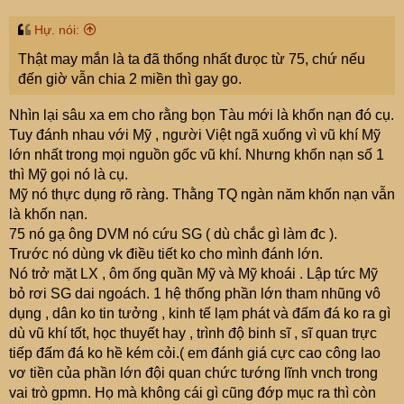
s
:
Hự. nói:
Thật may mắn là ta đã thống nhất đưọc từ 75, chứ nếu
đến giờ vẫn chia 2 miền thì gay go.
Nhìn lại sâu xa em cho rằng bọn Tàu mới là khốn nạn đó cụ.
Tuy đánh nhau với Mỹ , người Việt ngã xuống vì vũ khí Mỹ
lớn nhất trong mọi nguồn gốc vũ khí. Nhưng khốn nạn số 1
thì Mỹ gọi nó là cụ.
Mỹ nó thực dụng rõ ràng. Thằng TQ ngàn năm khốn nạn vẫn
là khốn nạn.
75 nó gạ ông DVM nó cứu SG ( dù chắc gì làm đc ).
Trước nó dùng vk điều tiết ko cho mình đánh lớn.
Nó trở mặt LX , ôm ống quần Mỹ và Mỹ khoái . Lập tức Mỹ
bỏ rơi SG dai ngoách. 1 hệ thống phần lớn tham nhũng vô
dụng , dân ko tin tưởng , kinh tế lạm phát và đấm đá ko ra gì
dù vũ khí tốt, học thuyết hay , trình độ binh sĩ , sĩ quan trực
tiếp đấm đá ko hề kém cỏi.( em đánh giá cực cao công lao
vơ tiền của phần lớn đội quan chức tướng lĩnh vnch trong
vai trò gpmn. Họ mà không cái gì cũng đớp mục ra thì còn