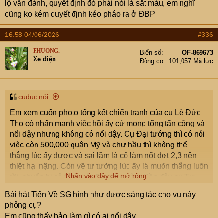
lộ vẫn đánh, quyết định đó phải nói là sắt máu, em nghĩ
cũng ko kém quyết định kéo pháo ra ở ĐBP
16:58 04/06/2026
#336
PHUONG.
Biển số
OF-869673
Xe điện
Động cơ
101,057 Mã lực
cuduc nói:
Em xem cuốn photo tổng kết chiến tranh của cụ Lê Đức
Thọ có nhấn mạnh việc hồi ấy cứ mong tổng tấn công và
nổi dậy nhưng không có nổi dậy. Cụ Đại tướng thì có nói
việc còn 500,000 quân Mỹ và chư hầu thì không thể
thắng lúc ấy được và sai lầm là cố làm nốt đợt 2,3 nên
thiệt hại nặng. Còn về tư tưởng lúc ấy là muốn thắng luôn
Nhấn vào đây để mở rộng...
rồi, chuẩn bị cả tiền mới để mang vào. Gần đây cụ Tư
Cang còn nói là đến tình báo chiến lược như cụ Phạm
Bài hát Tiến Về SG hình như được sáng tác cho vụ này
Xuân Ẩn lúc ấy còn bị huy động tham gia chiến dịch thì
phỏng cụ?
chắc lúc ấy cũng muốn chốt hạ luôn rồi.
Em cũng thấy bảo làm gì có ai nổi dậy.