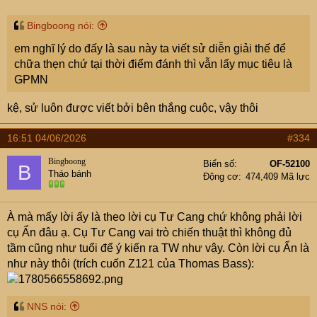
Bingboong nói:
em nghĩ lý do đấy là sau này ta viết sử diễn giải thế để
chữa thẹn chứ tại thời điểm đánh thì vẫn lấy mục tiêu là
GPMN
kệ, sử luôn được viết bởi bên thắng cuộc, vậy thôi
16:51 04/06/2026
#334
Bingboong
Biển số
OF-52100
B
Tháo bánh
Động cơ
474,409 Mã lực
À mà mấy lời ấy là theo lời cụ Tư Cang chứ không phải lời
cụ Ẩn đâu ạ. Cụ Tư Cang vai trò chiến thuật thì không đủ
tầm cũng như tuổi để ý kiến ra TW như vậy. Còn lời cụ Ẩn là
như này thôi (trích cuốn Z121 của Thomas Bass):
NNS nói: