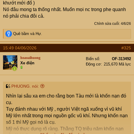
khướt mới đổ )
Nó đâu mong ta thống nhất. Muốn mọi nc trong phe quanh
nó phải chia đôi cả.
Chỉnh sửa cuối:
4/6/26
R
Quê bầm
và
Hự.
e
a
15:49 04/06/2026
#325
c
t
hoaoaihuong
Biển số
OF-313492
i
Xe điện
Động cơ
215,670 Mã lực
o
n
s
:
PHUONG. nói:
Nhìn lại sâu xa em cho rằng bọn Tàu mới là khốn nạn đó
cụ.
Tuy đánh nhau với Mỹ , người Việt ngã xuống vì vũ khí
Mỹ lớn nhất trong mọi nguồn gốc vũ khí. Nhưng khốn nạn
số 1 thì Mỹ gọi nó là cụ.
Mỹ nó thực dụng rõ ràng. Thằng TQ triệu năm khốn nạn