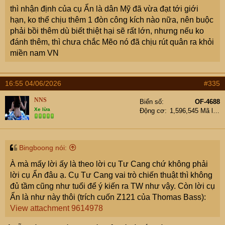
thì nhận định của cụ Ẩn là dân Mỹ đã vừa đạt tới giới
hạn, ko thể chịu thêm 1 đòn công kích nào nữa, nên buộc
phải bồi thêm dù biết thiệt hại sẽ rất lớn, nhưng nếu ko
đánh thêm, thì chưa chắc Mẽo nó đã chịu rút quân ra khỏi
miền nam VN
16:55 04/06/2026
#335
NNS
Biển số
OF-4688
Xe lừa
Động cơ
1,596,545 Mã lực
Bingboong nói:
À mà mấy lời ấy là theo lời cụ Tư Cang chứ không phải
lời cụ Ẩn đâu ạ. Cụ Tư Cang vai trò chiến thuật thì không
đủ tầm cũng như tuổi để ý kiến ra TW như vậy. Còn lời cụ
Ẩn là như này thôi (trích cuốn Z121 của Thomas Bass):
View attachment 9614978