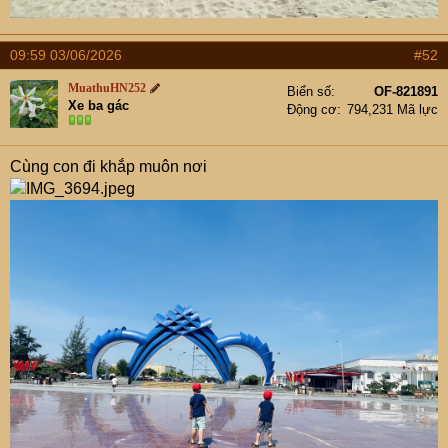
09:59 03/06/2026
#52
MuathuHN252
Biển số
OF-821891
Xe ba gác
Động cơ
794,231 Mã lực
Cùng con đi khắp muôn nơi