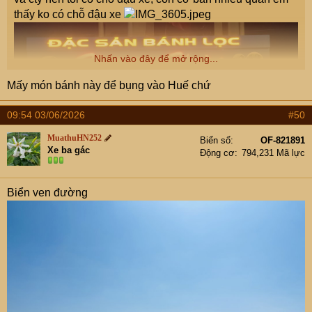
thấy ko có chỗ đậu xe
Nhấn vào đây để mở rộng...
Mấy món bánh này để bụng vào Huế chứ
09:54 03/06/2026
#50
Ko biết ăn gì, quán họ tư vấn 1combo ntn 130k
MuathuHN252
Biển số
OF-821891
Xe ba gác
Động cơ
794,231 Mã lực
Biển ven đường