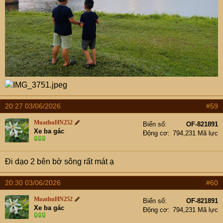
20:27 03/06/2026
#59
MuathuHN252
Biển số
OF-821891
Xe ba gác
Động cơ
794,231 Mã lực
Đi dạo 2 bên bờ sông rất mát ạ
20:30 03/06/2026
#60
MuathuHN252
Biển số
OF-821891
Xe ba gác
Động cơ
794,231 Mã lực