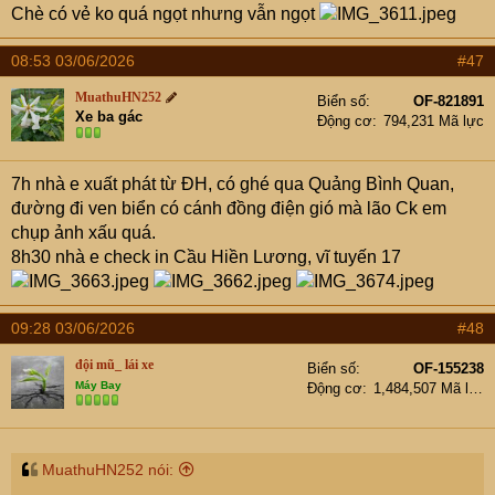
Chè có vẻ ko quá ngọt nhưng vẫn ngọt
08:53 03/06/2026
#47
MuathuHN252
Biển số
OF-821891
Xe ba gác
Động cơ
794,231 Mã lực
7h nhà e xuất phát từ ĐH, có ghé qua Quảng Bình Quan,
đường đi ven biển có cánh đồng điện gió mà lão Ck em
chụp ảnh xấu quá.
8h30 nhà e check in Cầu Hiền Lương, vĩ tuyến 17
09:28 03/06/2026
#48
đội mũ_ lái xe
Biển số
OF-155238
Máy Bay
Động cơ
1,484,507 Mã lực
MuathuHN252 nói: