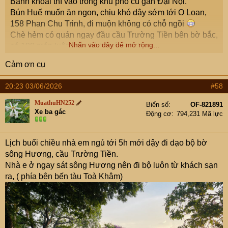
Bánh khoái thì vào trong khu phố cũ gần Đại Nội.
Bún Huế muốn ăn ngon, chịu khó dậy sớm tới O Loan,
158 Phan Chu Trinh, đi muộn không có chỗ ngồi
Chè hẻm có quán ngay đầu cầu Trường Tiền bên bờ bắc,
Nhấn vào đây để mở rộng...
có 100 món luôn, cầu kỳ thì vào Vỹ Dạ
Cà phê muối có quán đầu Đập Đá, nhiều cây, view khá
Cảm ơn cụ
đẹp
20:23 03/06/2026
#58
MuathuHN252
Biển số
OF-821891
Xe ba gác
Động cơ
794,231 Mã lực
Lịch buổi chiều nhà em ngủ tới 5h mới dậy đi dạo bộ bờ
sông Hương, cầu Trường Tiền.
Nhà e ở ngay sát sông Hương nên đi bộ luôn từ khách sạn
ra, ( phía bên bến tàu Toà Khâm)