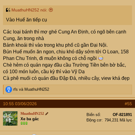
MuathuHN252 nói:
Vào Huế ăn tiếp cụ
Các loại bánh thì mợ ghé Cung An Định, có ngõ bên cạnh
Cung, ăn trong nhà
Bánh khoái thì vào trong khu phố cũ gần Đại Nội.
Bún Huế muốn ăn ngon, chịu khó dậy sớm tới O Loan, 158
Phan Chu Trinh, đi muộn không có chỗ ngồi
Chè hẻm có quán ngay đầu cầu Trường Tiền bên bờ bắc,
có 100 món luôn, cầu kỳ thì vào Vỹ Dạ
Cà phê muối có quán đầu Đập Đá, nhiều cây, view khá đẹp
R
rfs
và
MuathuHN252
e
a
10:55 03/06/2026
#55
c
t
MuathuHN252
Biển số
OF-821891
i
Xe ba gác
Động cơ
794,231 Mã lực
o
n
s