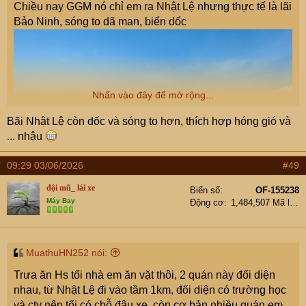
Chiều nay GGM nó chỉ em ra Nhật Lệ nhưng thực tế là lãi
Bảo Ninh, sóng to dã man, biển dốc
Nhấn vào đây để mở rộng...
Bãi Nhật Lệ còn dốc và sóng to hơn, thích hợp hóng gió và
... nhậu
09:29 03/06/2026
#49
đội mũ_ lái xe
Biển số
OF-155238
Máy Bay
Động cơ
1,484,507 Mã lực
MuathuHN252 nói:
Trưa ăn Hs tối nhà em ăn vặt thôi, 2 quán này đối diện
nhau, từ Nhật Lệ đi vào tầm 1km, đối diện có trường học
và cty nên tối có chỗ đậu xe, còn cơ bản nhiều quán em