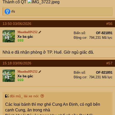
Thành cổ QT
:
R
rfs
e
a
13:50 03/06/2026
#56
c
t
MuathuHN252
Biển số
OF-821891
i
Xe ba gác
Động cơ
794,231 Mã lực
o
n
s
Nhà e đã nhận phòng ở TP. Huế. Giờ ngủ giấc đã.
:
15:18 03/06/2026
#57
MuathuHN252
Biển số
OF-821891
Xe ba gác
Động cơ
794,231 Mã lực
đội mũ_ lái xe nói:
Các loại bánh thì mợ ghé Cung An Định, có ngõ bên
cạnh Cung, ăn trong nhà