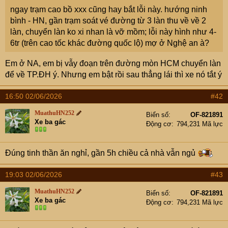
e
ngay trạm cao bồ xxx cũng hay bắt lỗi này. hướng ninh
r
bình - HN, gần trạm soát vé đường từ 3 làn thu về về 2
làn, chuyển làn ko xi nhan là vỡ mồm; lỗi này hình như 4-
6tr (trên cao tốc khác đường quốc lộ) mợ ở Nghệ an à?
Em ở NA, em bị vẫy đoạn trên đường mòn HCM chuyển làn
để về TP.ĐH ý. Nhưng em bật rồi sau thẳng lái thì xe nó tắt ý
16:50 02/06/2026
#42
MuathuHN252
Biển số
OF-821891
Xe ba gác
Động cơ
794,231 Mã lực
Đúng tinh thần ăn nghỉ, gần 5h chiều cả nhà vẫn ngủ
19:03 02/06/2026
#43
MuathuHN252
Biển số
OF-821891
Xe ba gác
Động cơ
794,231 Mã lực