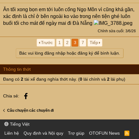
Ăn tối xong bọn em tới luôn cổng Ngọ Môn vì cũng khá gần,
xác định là chỉ ở bên ngoài ko vào trong nên tiện ghé luôn
buổi tối cho mát để ngày mai đi Đà Nẵng
Chỉnh sửa cuối:
3/6/26
Trước
1
2
3
7
Tiếp
Bác vui lòng đăng nhập hoặc đăng ký để bình luận.
Thông tin thớt
Đang có
2
tài xế đang nghía thớt này. (
0
lái chính và
2
lái phụ)
Facebook
Chia sẻ:
Câu chuyện các chuyến đi
Tiếng Việt
Liên hệ
Quy định và Nội quy
Trợ giúp
OTOFUN News
R
S