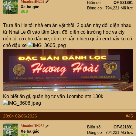
MuathuHN252
Biển số
OF-821891
Xe ba gác
Động cơ
794,231 Mã lực
Trưa ăn Hs tối nhà em ăn vặt thôi, 2 quán này đối diện nhau,
từ Nhật Lệ đi vào tầm 1km, đối diện có trường học và cty
nên tối có chỗ đậu xe, còn cơ bản nhiều quán em thấy ko có
chỗ đậu xe
Ko biết ăn gì, quán họ tư vấn 1combo ntn 130k
20:04 02/06/2026
#45
MuathuHN252
Biển số
OF-821891
Xe ba gác
Động cơ
794,231 Mã lực