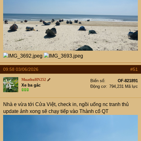
09:58 03/06/2026
#51
MuathuHN252
Biển số
OF-821891
Xe ba gác
Động cơ
794,231 Mã lực
Nhà e vừa tới Cửa Việt, check in, ngồi uống nc tranh thủ
update ảnh xong sẽ chạy tiếp vào Thành cổ QT