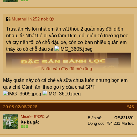
MuathuHN252 nói:
Trưa ăn Hs tối nhà em ăn vặt thôi, 2 quán này đối diện
nhau, từ Nhật Lệ đi vào tầm 1km, đối diện có trường học
và cty nên tối có chỗ đậu xe, còn cơ bản nhiều quán em
thấy ko có chỗ đậu xe
Nhấn vào đây để mở rộng...
Mấy quán này có cả chè và sữa chua luôn nhưng bọn em
qua chè Gánh ăn, theo gợi ý của chat GPT
Ko biết ăn gì, quán họ tư vấn 1combo ntn 130k
20:08 02/06/2026
#46
MuathuHN252
Biển số
OF-821891
Xe ba gác
Động cơ
794,231 Mã lực