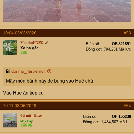
10:04 03/06/2026
#53
MuathuHN252
Biển số
OF-821891
Xe ba gác
Động cơ
794,231 Mã lực
đội mũ_ lái xe nói:
Mấy món bánh này để bụng vào Huế chứ
Vào Huế ăn tiếp cụ
10:11 03/06/2026
#54
đội mũ_ lái xe
Biển số
OF-155238
Máy Bay
Động cơ
1,484,507 Mã lực