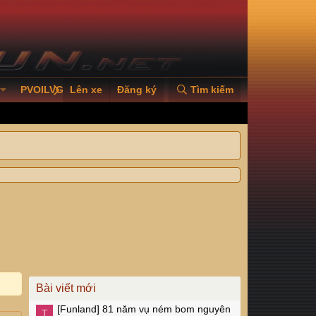
PVOILVGC2026
Lên xe
Đăng ký
Tìm kiếm
Bài viết mới
[Funland]
81 năm vụ ném bom nguyên
T