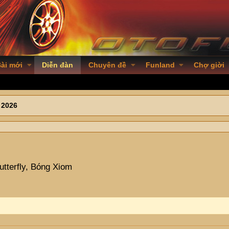
ài mới
Diễn đàn
Chuyên đề
Funland
Chợ giời
 2026
utterfly, Bóng Xiom