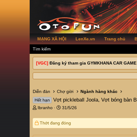
MẠNG XÃ HỘI
LenXe.vn
Trang chủ
B
Tìm kiếm
[VGC]
Đăng ký tham gia GYMKHANA CAR GAME
Diễn đàn
Chợ giời
Ngành hàng khác
Vợt pickleball Joola, Vợt bóng bàn B
Hết hạn
T
N
Ibranho
31/5/26
h
g
r
à
Thớt đang đóng
e
y
a
g
d
ử