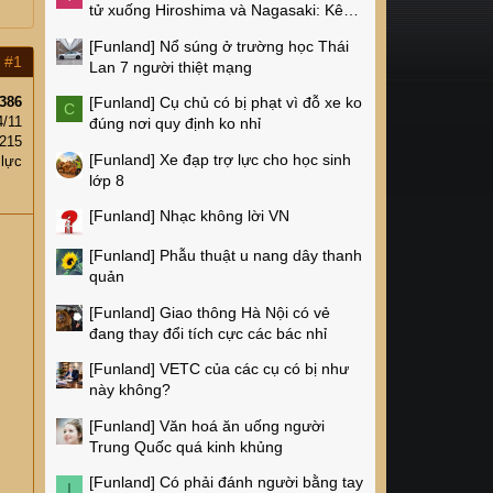
tử xuống Hiroshima và Nagasaki: Kêu
gọi xóa bỏ vũ khí hạt nhân
[Funland]
Nổ súng ở trường học Thái
#1
Lan 7 người thiệt mạng
386
[Funland]
Cụ chủ có bị phạt vì đỗ xe ko
C
4/11
đúng nơi quy định ko nhỉ
215
[Funland]
Xe đạp trợ lực cho học sinh
 lực
lớp 8
[Funland]
Nhạc không lời VN
[Funland]
Phẫu thuật u nang dây thanh
quản
[Funland]
Giao thông Hà Nội có vẻ
đang thay đổi tích cực các bác nhỉ
[Funland]
VETC của các cụ có bị như
này không?
[Funland]
Văn hoá ăn uống người
Trung Quốc quá kinh khủng
[Funland]
Có phải đánh người bằng tay
I