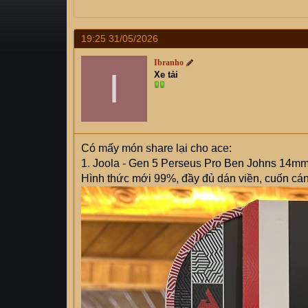
s
i
t
a
19:25 31/05/2026
r
Ibranho
t
I
Xe tải
e
r
Có mấy món share lại cho ace:
1. Joola - Gen 5 Perseus Pro Ben Johns 14m
Hình thức mới 99%, đầy đủ dán viền, cuốn cán