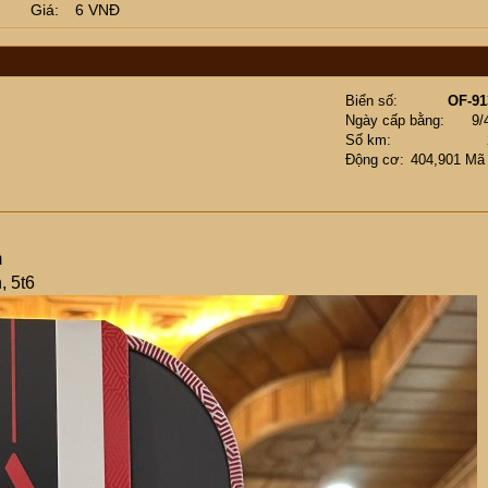
Giá
6 VNĐ
Biển số
OF-91
Ngày cấp bằng
9/
Số km
Động cơ
404,901 Mã
m
, 5t6