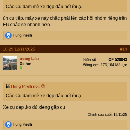
Các Cụ đam mê xe đẹp đâu hết rồi ạ.
ủn cụ tiếp, mấy xe này chắc phải lên các hội nhóm riêng trên
FB chắc sẽ nhanh hơn
R
Hùng Pirelli
e
a
16:29 12/11/2025
#14
c
t
truong ka ka
Biển số
OF-528043
i
Xe hơi
Động cơ
173,164 Mã lực
o
n
s
:
Hùng Pirelli nói:
Các Cụ đam mê xe đẹp đâu hết rồi ạ.
Xe cụ đẹp ,ko đủ xieng gặp cụ
Chỉnh sửa cuối:
12/11/25
R
Hùng Pirelli
e