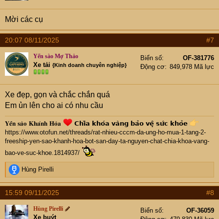
n
s
Mời các cụ
:
20:07 08/11/2025
#7
Yến sào Mợ Thảo
Biển số
OF-381776
Xe tải
{Kinh doanh chuyên nghiệp}
Động cơ
849,978 Mã lực
Xe đẹp, gọn và chắc chắn quá
Em ủn lên cho ai có nhu cầu
𝐘𝐞̂́𝐧 𝐬𝐚̀𝐨 𝐊𝐡𝐚́𝐧𝐡 𝐇𝐨̀𝐚
𝗖𝗵𝗶̀𝗮 𝗸𝗵𝗼́𝗮 𝘃𝗮̀𝗻𝗴 𝗯𝗮̉𝗼 𝘃𝗲̣̂ 𝘀𝘂̛́𝗰 𝗸𝗵𝗼̉𝗲
https://www.otofun.net/threads/rat-nhieu-cccm-da-ung-ho-mua-1-tang-2-
freeship-yen-sao-khanh-hoa-bot-san-day-ta-nguyen-chat-chia-khoa-vang-
bao-ve-suc-khoe.1814937/
Cụ
đi qua ủng hộ thì liên hệ em Thảo: 0397599246‬
R
Hùng Pirelli
e
a
15:59 09/11/2025
#8
c
t
Hùng Pirelli
Biển số
OF-36059
i
Xe buýt