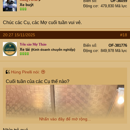
Biển số
OF-36059
i
Xe buýt
Động cơ
479,830 Mã lực
o
n
s
Chúc các Cụ, các Mợ cuối tuần vui vẻ.
:
20:27 15/11/2025
#18
Yến sào Mợ Thảo
Biển số
OF-381776
Xe tải
{Kinh doanh chuyên nghiệp}
Động cơ
849,978 Mã lực
Hùng Pirelli nói:
Cuối tuần của các Cụ thế nào?
Nhấn vào đây để mở rộng...