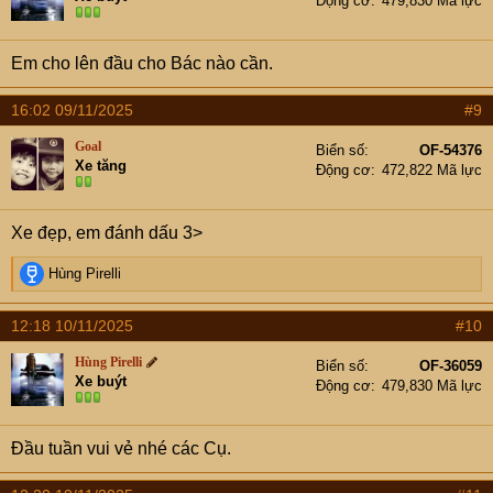
Động cơ
479,830 Mã lực
o
n
s
Em cho lên đầu cho Bác nào cần.
:
16:02 09/11/2025
#9
Goal
Biển số
OF-54376
Xe tăng
Động cơ
472,822 Mã lực
Xe đẹp, em đánh dấu 3>
R
Hùng Pirelli
e
a
12:18 10/11/2025
#10
c
t
Hùng Pirelli
Biển số
OF-36059
i
Xe buýt
Động cơ
479,830 Mã lực
o
n
s
Đầu tuần vui vẻ nhé các Cụ.
: