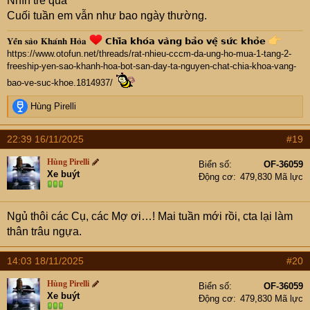
Nhìn trẻ quá
Cuối tuần em vẫn như bao ngày thường.
𝐘𝐞̂́𝐧 𝐬𝐚̀𝐨 𝐊𝐡𝐚́𝐧𝐡 𝐇𝐨̀𝐚
𝗖𝗵𝗶̀𝗮 𝗸𝗵𝗼́𝗮 𝘃𝗮̀𝗻𝗴 𝗯𝗮̉𝗼 𝘃𝗲̣̂ 𝘀𝘂̛́𝗰 𝗸𝗵𝗼̉𝗲
https://www.otofun.net/threads/rat-nhieu-cccm-da-ung-ho-mua-1-tang-2-
freeship-yen-sao-khanh-hoa-bot-san-day-ta-nguyen-chat-chia-khoa-vang-
bao-ve-suc-khoe.1814937/
Cụ
đi qua ủng hộ thì liên hệ em Thảo: 0397599246‬
R
Hùng Pirelli
e
a
22:39 16/11/2025
#19
c
t
Hùng Pirelli
Biển số
OF-36059
i
Xe buýt
Động cơ
479,830 Mã lực
o
n
s
Ngủ thôi các Cụ, các Mợ ơi…! Mai tuần mới rồi, cta lại làm
:
thân trâu ngựa.
14:03 18/11/2025
#20
Hùng Pirelli
Biển số
OF-36059
Xe buýt
Động cơ
479,830 Mã lực