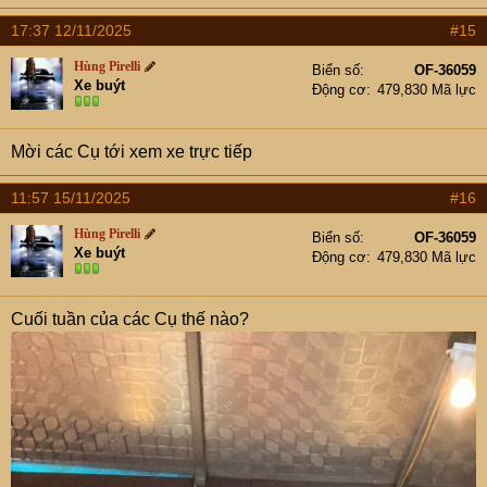
a
17:37 12/11/2025
#15
c
t
Hùng Pirelli
Biển số
OF-36059
i
Xe buýt
Động cơ
479,830 Mã lực
o
n
s
Mời các Cụ tới xem xe trực tiếp
:
11:57 15/11/2025
#16
Hùng Pirelli
Biển số
OF-36059
Xe buýt
Động cơ
479,830 Mã lực
Cuối tuần của các Cụ thế nào?