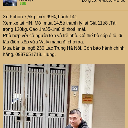
Động cơ
479,830 Mã lực
Xe Fnhon 7,5kg, mới 99%, bánh 14”.
Xem xe tại HN. Mới mua 14,5tr thanh lý lại Giá 11tr8 .Tải
trọng 120kg. Cao 1m35-1m8 đi thoải mái.
Phù hợp với cả người lớn và trẻ nhỏ. Có thể bỏ cốp ô tô, đi
tầu điện, xếp vừa Va ly mang đi chơi xa.
Mua bán tại ngõ 230 Lạc Trung Hà Nội. Còn bảo hành chính
hãng. 0987651718. Hùng.