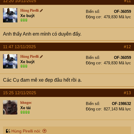
12:20 10/11/2025
#11
Hùng Pirelli
Biển số
OF-36059
Xe buýt
Động cơ
479,830 Mã lực
Anh thấy Anh em mình có duyên đấy.
11:47 12/11/2025
#12
Hùng Pirelli
Biển số
OF-36059
Xe buýt
Động cơ
479,830 Mã lực
Các Cụ đam mê xe đẹp đâu hết rồi ạ.
15:25 12/11/2025
#13
hhngoc
Biển số
OF-198632
Xe tải
Động cơ
827,143 Mã lực
Hùng Pirelli nói: