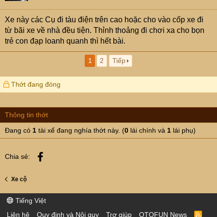
Xe này các Cụ đi tàu điện trên cao hoặc cho vào cốp xe đi
từ bãi xe về nhà đều tiện. Thỉnh thoảng đi chơi xa cho bọn
trẻ con đạp loanh quanh thì hết bài.
1
2
Tiếp
Thớt đang đóng
Thông tin thớt
Đang có
1
tài xế đang nghía thớt này. (
0
lái chính và
1
lái phụ)
Facebook
Chia sẻ:
Xe cộ
Tiếng Việt
Liên hệ
Quy định và Nội quy
Trợ giúp
OTOFUN News
R