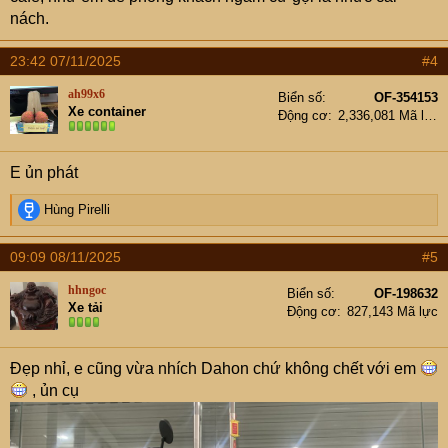
nách.
23:42 07/11/2025
#4
ah99x6
Biển số
OF-354153
Xe container
Động cơ
2,336,081 Mã lực
E ủn phát
R
Hùng Pirelli
e
a
09:09 08/11/2025
#5
c
t
hhngoc
Biển số
OF-198632
i
Xe tải
Động cơ
827,143 Mã lực
o
n
s
Đẹp nhỉ, e cũng vừa nhích Dahon chứ không chết với em
:
, ủn cụ