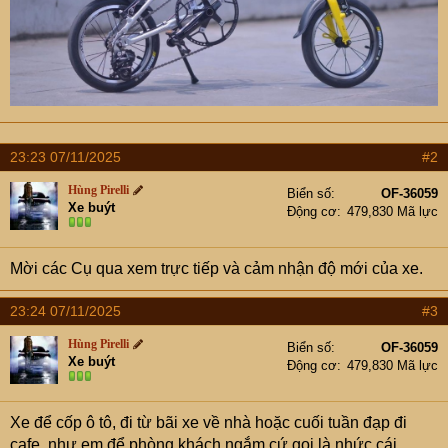
23:23 07/11/2025
#2
Hùng Pirelli
Biển số
OF-36059
Xe buýt
Động cơ
479,830 Mã lực
Mời các Cụ qua xem trực tiếp và cảm nhận độ mới của xe.
23:24 07/11/2025
#3
Hùng Pirelli
Biển số
OF-36059
Xe buýt
Động cơ
479,830 Mã lực
Xe để cốp ô tô, đi từ bãi xe về nhà hoặc cuối tuần đạp đi
cafe, như em để phòng khách ngắm cứ gọi là nhức cái