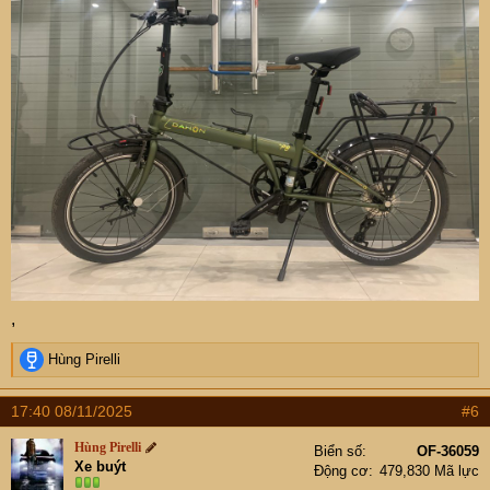
,
R
Hùng Pirelli
e
a
17:40 08/11/2025
#6
c
t
Hùng Pirelli
Biển số
OF-36059
i
Xe buýt
Động cơ
479,830 Mã lực
o