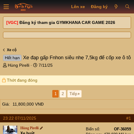
Lên xe
Đăng ký
[VGC]
Đăng ký tham gia GYMKHANA CAR GAME 2026
Xe cộ
Xe đạp gấp Fnhon siêu nhẹ 7,5kg để cốp xe ô tô
Hết hạn
T
N
Hùng Pirelli
7/11/25
h
g
r
à
Thớt đang đóng
e
y
a
g
d
ử
1
2
Tiếp
s
i
Giá
11,800,000 VNĐ
t
a
r
23:22 07/11/2025
#1
t
e
Hùng Pirelli
Biển số
OF-36059
r
Xe buýt