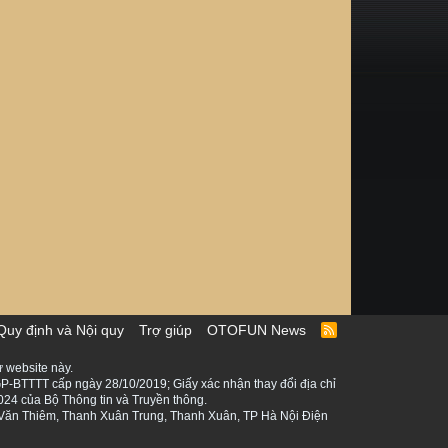
Quy định và Nội quy
Trợ giúp
OTOFUN News
R
S
S
 website này.
P-BTTTT cấp ngày 28/10/2019; Giấy xác nhận thay đổi địa chỉ
024 của Bộ Thông tin và Truyền thông.
ê Văn Thiêm, Thanh Xuân Trung, Thanh Xuân, TP Hà Nội Điện