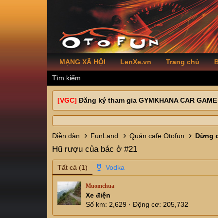
MẠNG XÃ HỘI
LenXe.vn
Trang chủ
B
Tìm kiếm
[VGC]
Đăng ký tham gia GYMKHANA CAR GAME
Diễn đàn
FunLand
Quán cafe Otofun
Dừng c
Hũ rượu của bác ở #21
Tất cả
(1)
Muomchua
Xe điện
Số km
2,629
Động cơ
205,732