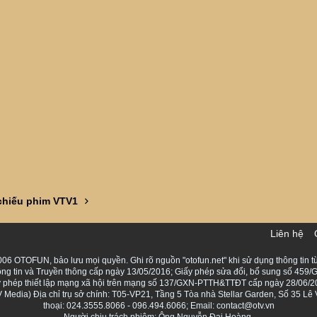
hiếu phim VTV1
Liên hệ
06 OTOFUN, bảo lưu mọi quyền. Ghi rõ nguồn "otofun.net" khi sử dụng thông tin từ
ng tin và Truyền thông cấp ngày 13/05/2016; Giấy phép sửa đổi, bổ sung số 459/G
Giấy phép thiết lập mạng xã hội trên mạng số 137/GXN-PTTH&TTĐT cấp ngày 28/06/2
Media) Địa chỉ trụ sở chính: T05-VP21, Tầng 5 Tòa nhà Stellar Garden, Số 35 L
thoại: 024.3555.8066 - 096.494.6066; Email: contact@otv.vn