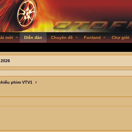
ài mới
Diễn đàn
Chuyên đề
Funland
Chợ giời
 2026
hiếu phim VTV1