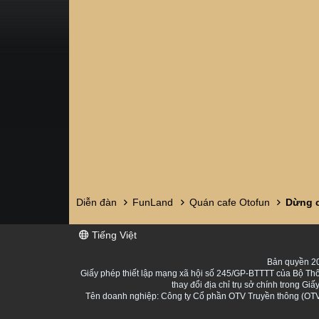
Diễn đàn
FunLand
Quán cafe Otofun
Dừng c
Tiếng Việt
Bản quyền 20
Giấy phép thiết lập mạng xã hội số 245/GP-BTTTT của Bộ Thô
thay đổi địa chỉ trụ sở chính trong 
Tên doanh nghiệp: Công ty Cổ phần OTV Truyền thông (OTV 