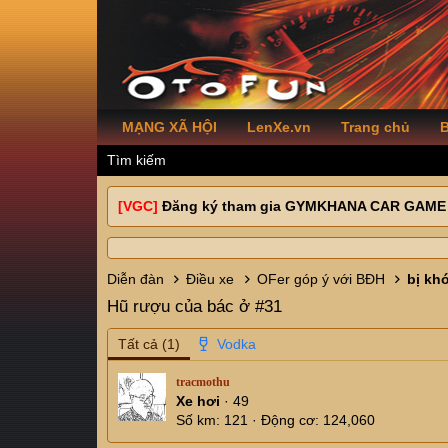
MẠNG XÃ HỘI
LenXe.vn
Trang chủ
B
Tìm kiếm
[VGC]
Đăng ký tham gia GYMKHANA CAR GAME
Diễn đàn
Điều xe
OFer góp ý với BĐH
bị kh
Hũ rượu của bác ở #31
Tất cả
(1)
tracmothu
Xe hơi
·
49
Số km
121
Động cơ
124,060