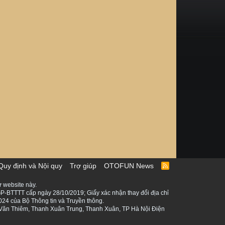
Quy định và Nội quy
Trợ giúp
OTOFUN News
R
S
S
 website này.
P-BTTTT cấp ngày 28/10/2019; Giấy xác nhận thay đổi địa chỉ
024 của Bộ Thông tin và Truyền thông.
ê Văn Thiêm, Thanh Xuân Trung, Thanh Xuân, TP Hà Nội Điện