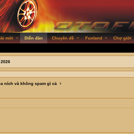
ài mới
Diễn đàn
Chuyên đề
Funland
Chợ giời
 2026
óa ních và không spam gì cả