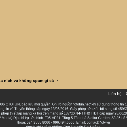
óa ních và không spam gì cả
Liên hệ
06 OTOFUN, bảo lưu mọi quyền. Ghi rõ nguồn "otofun.net" khi sử dụng thông tin từ
ng tin và Truyền thông cấp ngày 13/05/2016; Giấy phép sửa đổi, bổ sung số 459/G
Giấy phép thiết lập mạng xã hội trên mạng số 137/GXN-PTTH&TTĐT cấp ngày 28/06/2
Media) Địa chỉ trụ sở chính: T05-VP21, Tầng 5 Tòa nhà Stellar Garden, Số 35 L
thoại: 024.3555.8066 - 096.494.6066; Email: contact@otv.vn