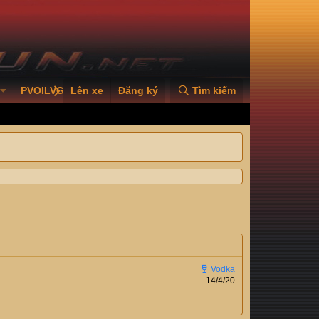
PVOILVGC2026
Lên xe
Đăng ký
Tìm kiếm
14/4/20