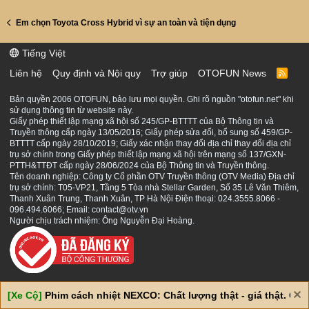
Em chọn Toyota Cross Hybrid vì sự an toàn và tiện dụng
Tiếng Việt
Liên hệ
Quy định và Nội quy
Trợ giúp
OTOFUN News
R
S
S
Bản quyền 2006 OTOFUN, bảo lưu mọi quyền. Ghi rõ nguồn "otofun.net" khi
sử dụng thông tin từ website này.
Giấy phép thiết lập mạng xã hội số 245/GP-BTTTT của Bộ Thông tin và
Truyền thông cấp ngày 13/05/2016; Giấy phép sửa đổi, bổ sung số 459/GP-
BTTTT cấp ngày 28/10/2019; Giấy xác nhận thay đổi địa chỉ thay đổi địa chỉ
trụ sở chính trong Giấy phép thiết lập mạng xã hội trên mạng số 137/GXN-
PTTH&TTĐT cấp ngày 28/06/2024 của Bộ Thông tin và Truyền thông.
Tên doanh nghiệp: Công ty Cổ phần OTV Truyền thông (OTV Media) Địa chỉ
trụ sở chính: T05-VP21, Tầng 5 Tòa nhà Stellar Garden, Số 35 Lê Văn Thiêm,
Thanh Xuân Trung, Thanh Xuân, TP Hà Nội Điện thoại: 024.3555.8066 -
096.494.6066; Email: contact@otv.vn
Người chịu trách nhiệm: Ông Nguyễn Đại Hoàng.
[Xe Cộ]
Phim cách nhiệt NEXCO: Chất lượng thật - giá thật. Giá 