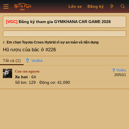
Lên xe
Đăng ký
[VGC]
Đăng ký tham gia GYMKHANA CAR GAME 2026
Em chọn Toyota Cross Hybrid vì sự an toàn và tiện dụng
Hũ rượu của bác ở #226
Tất cả
(1)
Cun con nguyen
20/5/21
Xe hơi
·
64
Số km
129
Động cơ
41,090