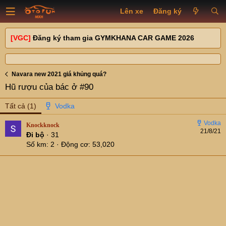
Lên xe
Đăng ký
[VGC]
Đăng ký tham gia GYMKHANA CAR GAME 2026
Navara new 2021 giá khủng quá?
Hũ rượu của bác ở #90
Tất cả
(1)
Knockknock
21/8/21
Đi bộ
·
31
Số km
2
Động cơ
53,020