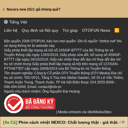
Navara new 2021 giá khủng quá?
Tiếng Việt
Liên hệ
Quy định và Nội quy
Trợ giúp
OTOFUN News
R
S
S
Bản quyền 2006 OTOFUN, bảo lưu mọi quyền. Ghi rõ nguồn "otofun.net" khi
sử dụng thông tin từ website này.
Giấy phép thiết lập mạng xã hội số 245/GP-BTTTT của Bộ Thông tin và
Truyền thông cấp ngày 13/05/2016; Giấy phép sửa đổi, bổ sung số 459/GP-
BTTTT cấp ngày 28/10/2019; Giấy xác nhận thay đổi địa chỉ thay đổi địa chỉ
trụ sở chính trong Giấy phép thiết lập mạng xã hội trên mạng số 137/GXN-
PTTH&TTĐT cấp ngày 28/06/2024 của Bộ Thông tin và Truyền thông.
Tên doanh nghiệp: Công ty Cổ phần OTV Truyền thông (OTV Media) Địa chỉ
trụ sở chính: T05-VP21, Tầng 5 Tòa nhà Stellar Garden, Số 35 Lê Văn Thiêm,
Thanh Xuân Trung, Thanh Xuân, TP Hà Nội Điện thoại: 024.3555.8066 -
096.494.6066; Email: contact@otv.vn
Người chịu trách nhiệm: Ông Nguyễn Đại Hoàng.
|
Media embeds via s9e/MediaSites
[Xe Cộ]
Phim cách nhiệt NEXCO: Chất lượng thật - giá thật. Giá 