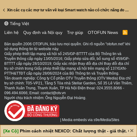
Xin các cụ các mợ tư vấn về loại Smart watch nào có chức năng đo SPO2.
Tiếng Việt
Liên hệ
Quy định và Nội quy
Trợ giúp
OTOFUN News
R
S
S
Bản quyền 2006 OTOFUN, bảo lưu mọi quyền. Ghi rõ nguồn "otofun.net" khi
sử dụng thông tin từ website này.
Giấy phép thiết lập mạng xã hội số 245/GP-BTTTT của Bộ Thông tin và
Truyền thông cấp ngày 13/05/2016; Giấy phép sửa đổi, bổ sung số 459/GP-
BTTTT cấp ngày 28/10/2019; Giấy xác nhận thay đổi địa chỉ thay đổi địa chỉ
trụ sở chính trong Giấy phép thiết lập mạng xã hội trên mạng số 137/GXN-
PTTH&TTĐT cấp ngày 28/06/2024 của Bộ Thông tin và Truyền thông.
Tên doanh nghiệp: Công ty Cổ phần OTV Truyền thông (OTV Media) Địa chỉ
trụ sở chính: T05-VP21, Tầng 5 Tòa nhà Stellar Garden, Số 35 Lê Văn Thiêm,
Thanh Xuân Trung, Thanh Xuân, TP Hà Nội Điện thoại: 024.3555.8066 -
096.494.6066; Email: contact@otv.vn
Người chịu trách nhiệm: Ông Nguyễn Đại Hoàng.
|
Media embeds via s9e/MediaSites
[Xe Cộ]
Phim cách nhiệt NEXCO: Chất lượng thật - giá thật. Giá 