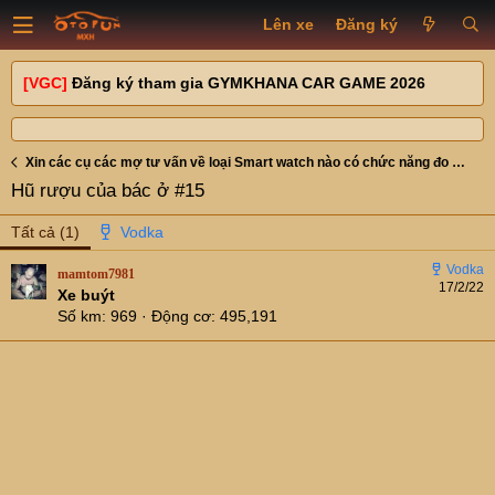
Lên xe
Đăng ký
[VGC]
Đăng ký tham gia GYMKHANA CAR GAME 2026
Xin các cụ các mợ tư vấn về loại Smart watch nào có chức năng đo SPO2.
Hũ rượu của bác ở #15
Tất cả
(1)
mamtom7981
17/2/22
Xe buýt
Số km
969
Động cơ
495,191