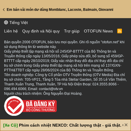
Em bán vài món dư dùng Montblanc, Lacoste, Balmain, Giovanni
Tiếng Việt
Liên hệ
Quy định và Nội quy
Trợ giúp
OTOFUN News
R
S
S
Bản quyền 2006 OTOFUN, bảo lưu mọi quyền. Ghi rõ nguồn "otofun.net" khi
sử dụng thông tin từ website này.
Giấy phép thiết lập mạng xã hội số 245/GP-BTTTT của Bộ Thông tin và
Truyền thông cấp ngày 13/05/2016; Giấy phép sửa đổi, bổ sung số 459/GP-
BTTTT cấp ngày 28/10/2019; Giấy xác nhận thay đổi địa chỉ thay đổi địa chỉ
trụ sở chính trong Giấy phép thiết lập mạng xã hội trên mạng số 137/GXN-
PTTH&TTĐT cấp ngày 28/06/2024 của Bộ Thông tin và Truyền thông.
Tên doanh nghiệp: Công ty Cổ phần OTV Truyền thông (OTV Media) Địa chỉ
trụ sở chính: T05-VP21, Tầng 5 Tòa nhà Stellar Garden, Số 35 Lê Văn Thiêm,
Thanh Xuân Trung, Thanh Xuân, TP Hà Nội Điện thoại: 024.3555.8066 -
096.494.6066; Email: contact@otv.vn
Người chịu trách nhiệm: Ông Nguyễn Đại Hoàng.
[Xe Cộ]
Phim cách nhiệt NEXCO: Chất lượng thật - giá thật. Giá 