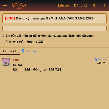
Lên xe
Đăng ký
[VGC]
Đăng ký tham gia GYMKHANA CAR GAME 2026
Em bán vài món dư dùng Montblanc, Lacoste, Balmain, Giovanni
Hũ rượu của bác ở #41
Tất cả
(1)
ADN
24/3/23
Xe tải
Số km
336
Động cơ
395,734