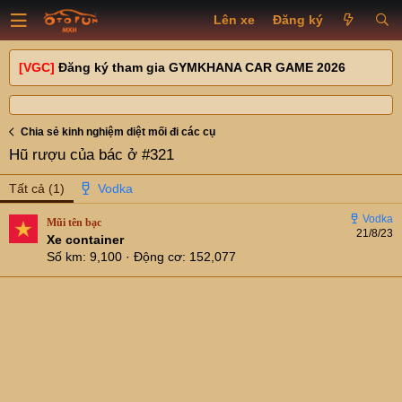
Lên xe
Đăng ký
[VGC]
Đăng ký tham gia GYMKHANA CAR GAME 2026
Chia sẻ kinh nghiệm diệt mối đi các cụ
Hũ rượu của bác ở #321
Tất cả
(1)
Mũi tên bạc
21/8/23
Xe container
Số km
9,100
Động cơ
152,077