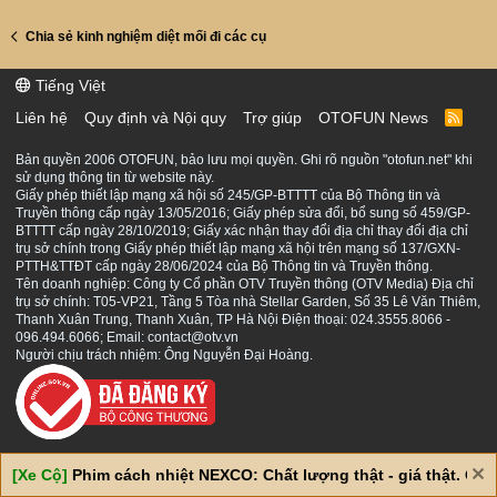
Chia sẻ kinh nghiệm diệt mối đi các cụ
Tiếng Việt
Liên hệ
Quy định và Nội quy
Trợ giúp
OTOFUN News
R
S
S
Bản quyền 2006 OTOFUN, bảo lưu mọi quyền. Ghi rõ nguồn "otofun.net" khi
sử dụng thông tin từ website này.
Giấy phép thiết lập mạng xã hội số 245/GP-BTTTT của Bộ Thông tin và
Truyền thông cấp ngày 13/05/2016; Giấy phép sửa đổi, bổ sung số 459/GP-
BTTTT cấp ngày 28/10/2019; Giấy xác nhận thay đổi địa chỉ thay đổi địa chỉ
trụ sở chính trong Giấy phép thiết lập mạng xã hội trên mạng số 137/GXN-
PTTH&TTĐT cấp ngày 28/06/2024 của Bộ Thông tin và Truyền thông.
Tên doanh nghiệp: Công ty Cổ phần OTV Truyền thông (OTV Media) Địa chỉ
trụ sở chính: T05-VP21, Tầng 5 Tòa nhà Stellar Garden, Số 35 Lê Văn Thiêm,
Thanh Xuân Trung, Thanh Xuân, TP Hà Nội Điện thoại: 024.3555.8066 -
096.494.6066; Email: contact@otv.vn
Người chịu trách nhiệm: Ông Nguyễn Đại Hoàng.
[Xe Cộ]
Phim cách nhiệt NEXCO: Chất lượng thật - giá thật. Giá 