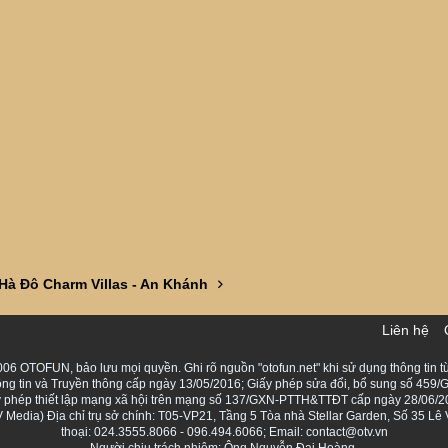
Hà Đô Charm Villas - An Khánh
Liên hệ
06 OTOFUN, bảo lưu mọi quyền. Ghi rõ nguồn "otofun.net" khi sử dụng thông tin từ
ng tin và Truyền thông cấp ngày 13/05/2016; Giấy phép sửa đổi, bổ sung số 459/G
Giấy phép thiết lập mạng xã hội trên mạng số 137/GXN-PTTH&TTĐT cấp ngày 28/06/2
Media) Địa chỉ trụ sở chính: T05-VP21, Tầng 5 Tòa nhà Stellar Garden, Số 35 L
thoại: 024.3555.8066 - 096.494.6066; Email: contact@otv.vn