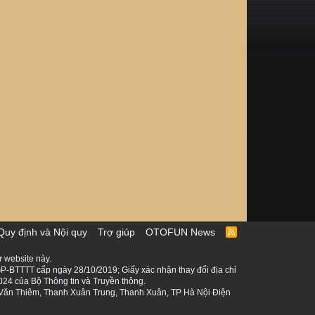
Quy định và Nội quy
Trợ giúp
OTOFUN News
R
S
S
 website này.
P-BTTTT cấp ngày 28/10/2019; Giấy xác nhận thay đổi địa chỉ
024 của Bộ Thông tin và Truyền thông.
ê Văn Thiêm, Thanh Xuân Trung, Thanh Xuân, TP Hà Nội Điện