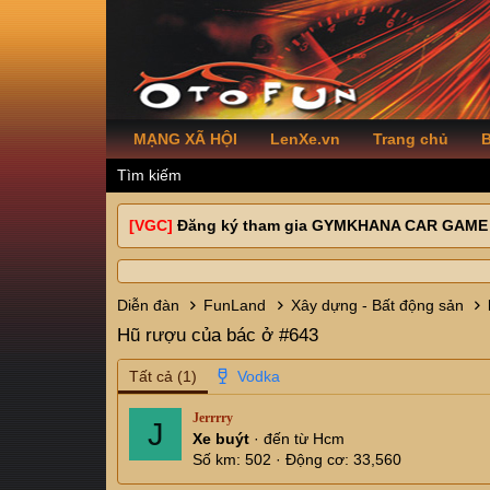
MẠNG XÃ HỘI
LenXe.vn
Trang chủ
B
Tìm kiếm
[VGC]
Đăng ký tham gia GYMKHANA CAR GAME
Diễn đàn
FunLand
Xây dựng - Bất động sản
Hũ rượu của bác ở #643
Tất cả
(1)
Jerrrry
J
Xe buýt
·
đến từ
Hcm
Số km
502
Động cơ
33,560