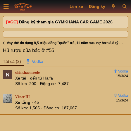
Lên xe
Đăng ký
[VGC]
Đăng ký tham gia GYMKHANA CAR GAME 2026
Vay thẻ tín dụng 8,5 triệu đồng "quên" trả, 11 năm sau nợ hơn 8,8 tỷ đồng
Hũ rượu của bác ở #55
Tất cả
(2)
chimchaomaodo
15/3/24
Xe tải
·
đến từ
Haifa
Số km
200
Động cơ
7,487
Visser III
15/3/24
Xe tăng
·
45
Số km
1,565
Động cơ
187,067