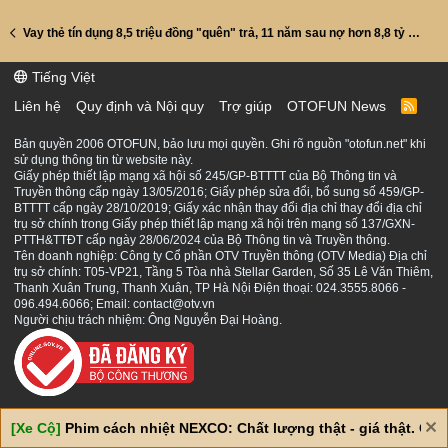
Vay thẻ tín dụng 8,5 triệu đồng "quên" trả, 11 năm sau nợ hơn 8,8 tỷ đồng
Tiếng Việt
Liên hệ
Quy định và Nội quy
Trợ giúp
OTOFUN News
R
S
S
Bản quyền 2006 OTOFUN, bảo lưu mọi quyền. Ghi rõ nguồn "otofun.net" khi
sử dụng thông tin từ website này.
Giấy phép thiết lập mạng xã hội số 245/GP-BTTTT của Bộ Thông tin và
Truyền thông cấp ngày 13/05/2016; Giấy phép sửa đổi, bổ sung số 459/GP-
BTTTT cấp ngày 28/10/2019; Giấy xác nhận thay đổi địa chỉ thay đổi địa chỉ
trụ sở chính trong Giấy phép thiết lập mạng xã hội trên mạng số 137/GXN-
PTTH&TTĐT cấp ngày 28/06/2024 của Bộ Thông tin và Truyền thông.
Tên doanh nghiệp: Công ty Cổ phần OTV Truyền thông (OTV Media) Địa chỉ
trụ sở chính: T05-VP21, Tầng 5 Tòa nhà Stellar Garden, Số 35 Lê Văn Thiêm,
Thanh Xuân Trung, Thanh Xuân, TP Hà Nội Điện thoại: 024.3555.8066 -
096.494.6066; Email: contact@otv.vn
Người chịu trách nhiệm: Ông Nguyễn Đại Hoàng.
[Xe Cộ]
Phim cách nhiệt NEXCO: Chất lượng thật - giá thật. Giá 