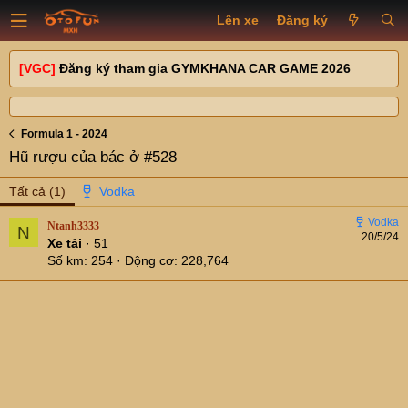
Lên xe
Đăng ký
[VGC]
Đăng ký tham gia GYMKHANA CAR GAME 2026
Formula 1 - 2024
Hũ rượu của bác ở #528
Tất cả
(1)
Ntanh3333
N
20/5/24
Xe tải
·
51
Số km
254
Động cơ
228,764