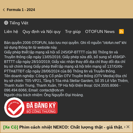
Formula 1 - 2024
Tiếng Việt
Liên hệ
Quy định và Nội quy
Trợ giúp
OTOFUN News
R
S
S
Bản quyền 2006 OTOFUN, bảo lưu mọi quyền. Ghi rõ nguồn "otofun.net" khi
sử dụng thông tin từ website này.
Giấy phép thiết lập mạng xã hội số 245/GP-BTTTT của Bộ Thông tin và
Truyền thông cấp ngày 13/05/2016; Giấy phép sửa đổi, bổ sung số 459/GP-
BTTTT cấp ngày 28/10/2019; Giấy xác nhận thay đổi địa chỉ thay đổi địa chỉ
trụ sở chính trong Giấy phép thiết lập mạng xã hội trên mạng số 137/GXN-
PTTH&TTĐT cấp ngày 28/06/2024 của Bộ Thông tin và Truyền thông.
Tên doanh nghiệp: Công ty Cổ phần OTV Truyền thông (OTV Media) Địa chỉ
trụ sở chính: T05-VP21, Tầng 5 Tòa nhà Stellar Garden, Số 35 Lê Văn Thiêm,
Thanh Xuân Trung, Thanh Xuân, TP Hà Nội Điện thoại: 024.3555.8066 -
096.494.6066; Email: contact@otv.vn
Người chịu trách nhiệm: Ông Nguyễn Đại Hoàng.
[Xe Cộ]
Phim cách nhiệt NEXCO: Chất lượng thật - giá thật. Giá 