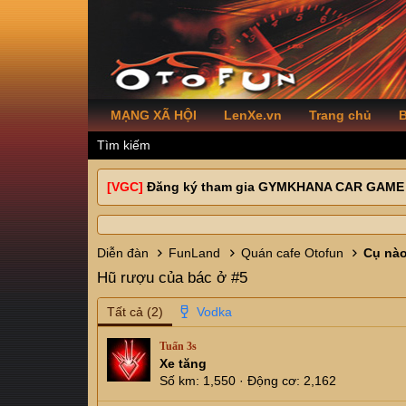
MẠNG XÃ HỘI
LenXe.vn
Trang chủ
B
Tìm kiếm
[VGC]
Đăng ký tham gia GYMKHANA CAR GAME
Diễn đàn
FunLand
Quán cafe Otofun
Hũ rượu của bác ở #5
Tất cả
(2)
Tuấn 3s
Xe tăng
Số km
1,550
Động cơ
2,162