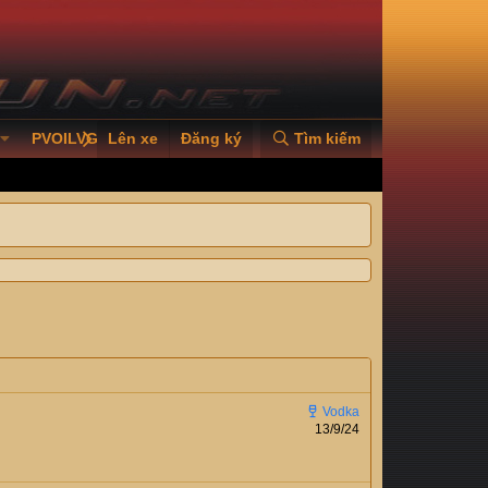
PVOILVGC2026
Lên xe
Đăng ký
Tìm kiếm
13/9/24