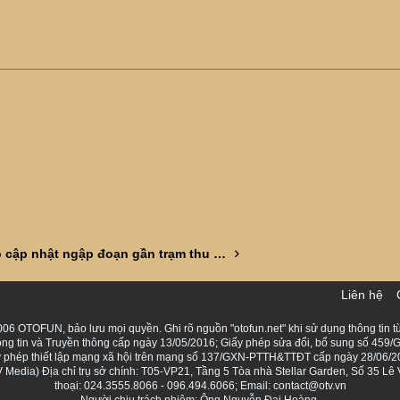
Cụ nào cập nhật ngập đoạn gần trạm thu phí Pháp Vân giúp em ạ
Liên hệ
06 OTOFUN, bảo lưu mọi quyền. Ghi rõ nguồn "otofun.net" khi sử dụng thông tin từ
ng tin và Truyền thông cấp ngày 13/05/2016; Giấy phép sửa đổi, bổ sung số 459/G
Giấy phép thiết lập mạng xã hội trên mạng số 137/GXN-PTTH&TTĐT cấp ngày 28/06/2
Media) Địa chỉ trụ sở chính: T05-VP21, Tầng 5 Tòa nhà Stellar Garden, Số 35 L
thoại: 024.3555.8066 - 096.494.6066; Email: contact@otv.vn