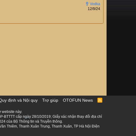
12/9/24
Quy định và Nội quy
Trợ giúp
OTOFUN News
R
S
S
 website này.
P-BTTTT cấp ngày 28/10/2019; Giấy xác nhận thay đổi địa chỉ
024 của Bộ Thông tin và Truyền thông.
ê Văn Thiêm, Thanh Xuân Trung, Thanh Xuân, TP Hà Nội Điện