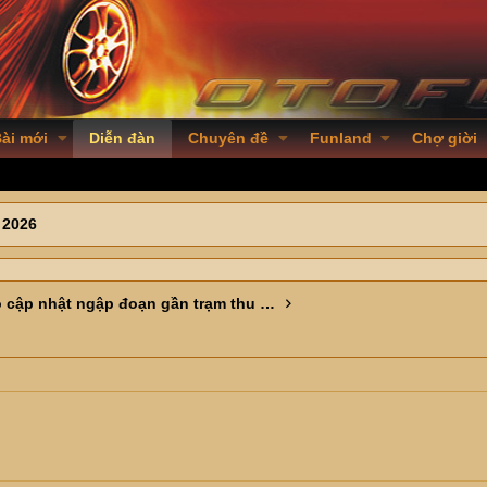
ài mới
Diễn đàn
Chuyên đề
Funland
Chợ giời
 2026
Cụ nào cập nhật ngập đoạn gần trạm thu phí Pháp Vân giúp em ạ