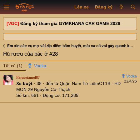
Lên xe
Đăng ký
[VGC]
Đăng ký tham gia GYMKHANA CAR GAME 2026
Em xin các cụ mợ vài địa điểm bấm huyệt, mát xa cổ vai gáy quanh khu vực Cầu Giấy, Trần Cung, Đào Tấn
Hũ rượu của bác ở #28
Tất cả
(1)
Paracetamol87
22/4/25
Xe buýt
·
38
·
đến từ
Quận Nam Từ LiêmCT1B - HD
MON 29 Nguyễn Cơ Thạch,
Số km
661
Động cơ
171,285