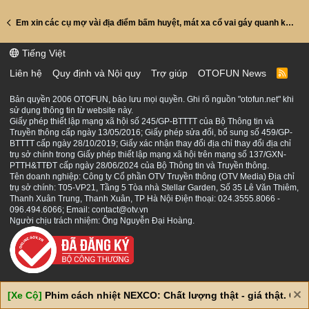
Em xin các cụ mợ vài địa điểm bấm huyệt, mát xa cổ vai gáy quanh khu vực Cầu Giấy, Trần Cung, Đào Tấn
Tiếng Việt
Liên hệ
Quy định và Nội quy
Trợ giúp
OTOFUN News
R
S
S
Bản quyền 2006 OTOFUN, bảo lưu mọi quyền. Ghi rõ nguồn "otofun.net" khi
sử dụng thông tin từ website này.
Giấy phép thiết lập mạng xã hội số 245/GP-BTTTT của Bộ Thông tin và
Truyền thông cấp ngày 13/05/2016; Giấy phép sửa đổi, bổ sung số 459/GP-
BTTTT cấp ngày 28/10/2019; Giấy xác nhận thay đổi địa chỉ thay đổi địa chỉ
trụ sở chính trong Giấy phép thiết lập mạng xã hội trên mạng số 137/GXN-
PTTH&TTĐT cấp ngày 28/06/2024 của Bộ Thông tin và Truyền thông.
Tên doanh nghiệp: Công ty Cổ phần OTV Truyền thông (OTV Media) Địa chỉ
trụ sở chính: T05-VP21, Tầng 5 Tòa nhà Stellar Garden, Số 35 Lê Văn Thiêm,
Thanh Xuân Trung, Thanh Xuân, TP Hà Nội Điện thoại: 024.3555.8066 -
096.494.6066; Email: contact@otv.vn
Người chịu trách nhiệm: Ông Nguyễn Đại Hoàng.
[Xe Cộ]
Phim cách nhiệt NEXCO: Chất lượng thật - giá thật. Giá 