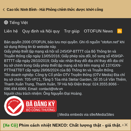
Cao tốc Ninh Bình - Hải Phòng chính thức được khởi công
Tiếng Việt
Liên hệ
Quy định và Nội quy
Trợ giúp
OTOFUN News
R
S
S
Bản quyền 2006 OTOFUN, bảo lưu mọi quyền. Ghi rõ nguồn "otofun.net" khi
sử dụng thông tin từ website này.
Giấy phép thiết lập mạng xã hội số 245/GP-BTTTT của Bộ Thông tin và
Truyền thông cấp ngày 13/05/2016; Giấy phép sửa đổi, bổ sung số 459/GP-
BTTTT cấp ngày 28/10/2019; Giấy xác nhận thay đổi địa chỉ thay đổi địa chỉ
trụ sở chính trong Giấy phép thiết lập mạng xã hội trên mạng số 137/GXN-
PTTH&TTĐT cấp ngày 28/06/2024 của Bộ Thông tin và Truyền thông.
Tên doanh nghiệp: Công ty Cổ phần OTV Truyền thông (OTV Media) Địa chỉ
trụ sở chính: T05-VP21, Tầng 5 Tòa nhà Stellar Garden, Số 35 Lê Văn Thiêm,
Thanh Xuân Trung, Thanh Xuân, TP Hà Nội Điện thoại: 024.3555.8066 -
096.494.6066; Email: contact@otv.vn
Người chịu trách nhiệm: Ông Nguyễn Đại Hoàng.
|
Media embeds via s9e/MediaSites
[Xe Cộ]
Phim cách nhiệt NEXCO: Chất lượng thật - giá thật. Giá 