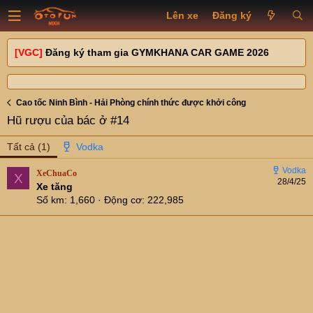
Lên xe
Đăng ký
[VGC]
Đăng ký tham gia GYMKHANA CAR GAME 2026
Cao tốc Ninh Bình - Hải Phòng chính thức được khởi công
Hũ rượu của bác ở #14
Tất cả
(1)
XeChuaCo
X
28/4/25
Xe tăng
Số km
1,660
Động cơ
222,985