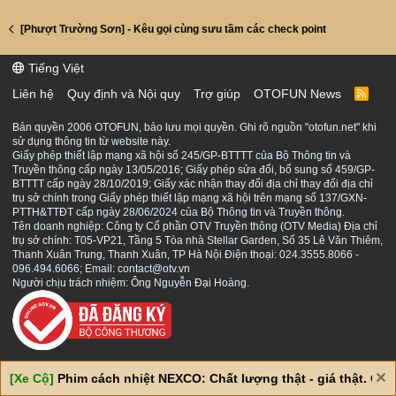
[Phượt Trường Sơn] - Kêu gọi cùng sưu tầm các check point
Tiếng Việt
Liên hệ
Quy định và Nội quy
Trợ giúp
OTOFUN News
R
S
S
Bản quyền 2006 OTOFUN, bảo lưu mọi quyền. Ghi rõ nguồn "otofun.net" khi
sử dụng thông tin từ website này.
Giấy phép thiết lập mạng xã hội số 245/GP-BTTTT của Bộ Thông tin và
Truyền thông cấp ngày 13/05/2016; Giấy phép sửa đổi, bổ sung số 459/GP-
BTTTT cấp ngày 28/10/2019; Giấy xác nhận thay đổi địa chỉ thay đổi địa chỉ
trụ sở chính trong Giấy phép thiết lập mạng xã hội trên mạng số 137/GXN-
PTTH&TTĐT cấp ngày 28/06/2024 của Bộ Thông tin và Truyền thông.
Tên doanh nghiệp: Công ty Cổ phần OTV Truyền thông (OTV Media) Địa chỉ
trụ sở chính: T05-VP21, Tầng 5 Tòa nhà Stellar Garden, Số 35 Lê Văn Thiêm,
Thanh Xuân Trung, Thanh Xuân, TP Hà Nội Điện thoại: 024.3555.8066 -
096.494.6066; Email: contact@otv.vn
Người chịu trách nhiệm: Ông Nguyễn Đại Hoàng.
[Xe Cộ]
Phim cách nhiệt NEXCO: Chất lượng thật - giá thật. Giá 