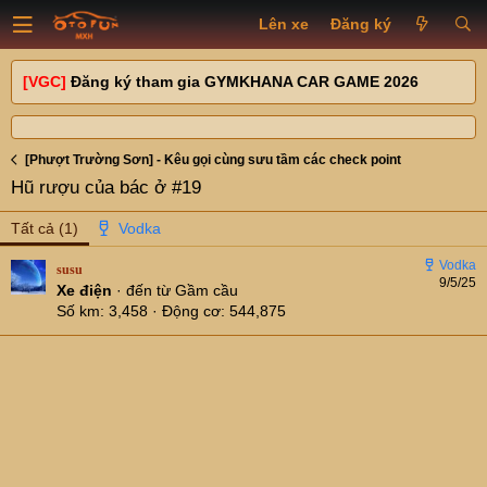
Lên xe
Đăng ký
[VGC]
Đăng ký tham gia GYMKHANA CAR GAME 2026
[Phượt Trường Sơn] - Kêu gọi cùng sưu tầm các check point
Hũ rượu của bác ở #19
Tất cả
(1)
susu
9/5/25
Xe điện
·
đến từ
Gầm cầu
Số km
3,458
Động cơ
544,875