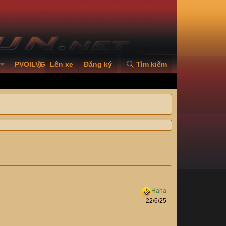
PVOILVGC2026
Lên xe
Đăng ký
Tìm kiếm
22/6/25