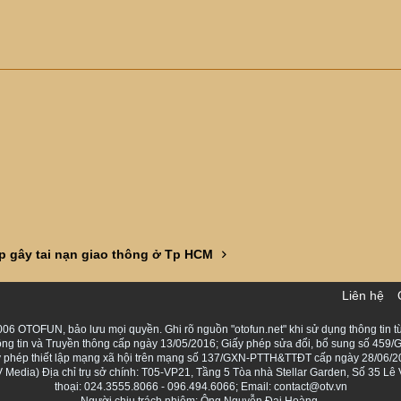
p gây tai nạn giao thông ở Tp HCM
Liên hệ
06 OTOFUN, bảo lưu mọi quyền. Ghi rõ nguồn "otofun.net" khi sử dụng thông tin từ
ng tin và Truyền thông cấp ngày 13/05/2016; Giấy phép sửa đổi, bổ sung số 459/G
Giấy phép thiết lập mạng xã hội trên mạng số 137/GXN-PTTH&TTĐT cấp ngày 28/06/2
Media) Địa chỉ trụ sở chính: T05-VP21, Tầng 5 Tòa nhà Stellar Garden, Số 35 L
thoại: 024.3555.8066 - 096.494.6066; Email: contact@otv.vn