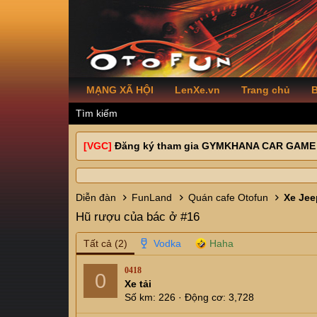
MẠNG XÃ HỘI
LenXe.vn
Trang chủ
B
Tìm kiếm
[VGC]
Đăng ký tham gia GYMKHANA CAR GAME
Diễn đàn
FunLand
Quán cafe Otofun
Xe Jee
Hũ rượu của bác ở #16
Tất cả
(2)
0418
0
Xe tải
Số km
226
Động cơ
3,728