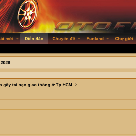
ài mới
Diễn đàn
Chuyên đề
Funland
Chợ giời
 2026
p gây tai nạn giao thông ở Tp HCM