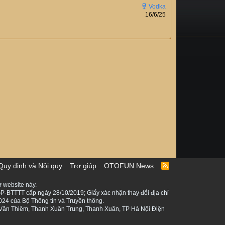
16/6/25
Quy định và Nội quy
Trợ giúp
OTOFUN News
R
S
S
 website này.
P-BTTTT cấp ngày 28/10/2019; Giấy xác nhận thay đổi địa chỉ
024 của Bộ Thông tin và Truyền thông.
ê Văn Thiêm, Thanh Xuân Trung, Thanh Xuân, TP Hà Nội Điện