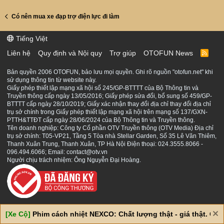
Có nên mua xe đạp trợ điện lực đi làm
Tiếng Việt
Liên hệ
Quy định và Nội quy
Trợ giúp
OTOFUN News
R
S
S
Bản quyền 2006 OTOFUN, bảo lưu mọi quyền. Ghi rõ nguồn "otofun.net" khi
sử dụng thông tin từ website này.
Giấy phép thiết lập mạng xã hội số 245/GP-BTTTT của Bộ Thông tin và
Truyền thông cấp ngày 13/05/2016; Giấy phép sửa đổi, bổ sung số 459/GP-
BTTTT cấp ngày 28/10/2019; Giấy xác nhận thay đổi địa chỉ thay đổi địa chỉ
trụ sở chính trong Giấy phép thiết lập mạng xã hội trên mạng số 137/GXN-
PTTH&TTĐT cấp ngày 28/06/2024 của Bộ Thông tin và Truyền thông.
Tên doanh nghiệp: Công ty Cổ phần OTV Truyền thông (OTV Media) Địa chỉ
trụ sở chính: T05-VP21, Tầng 5 Tòa nhà Stellar Garden, Số 35 Lê Văn Thiêm,
Thanh Xuân Trung, Thanh Xuân, TP Hà Nội Điện thoại: 024.3555.8066 -
096.494.6066; Email: contact@otv.vn
Người chịu trách nhiệm: Ông Nguyễn Đại Hoàng.
[Xe Cộ]
Phim cách nhiệt NEXCO: Chất lượng thật - giá thật. Giá 