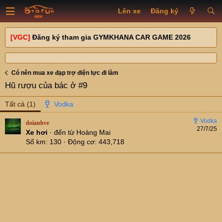
Lên xe
Đăng ký
[VGC]
Đăng ký tham gia GYMKHANA CAR GAME 2026
Có nên mua xe đạp trợ điện lực đi làm
Hũ rượu của bác ở #9
Tất cả
(1)
doianhve
27/7/25
Xe hơi
·
đến từ
Hoàng Mai
Số km
130
Động cơ
443,718